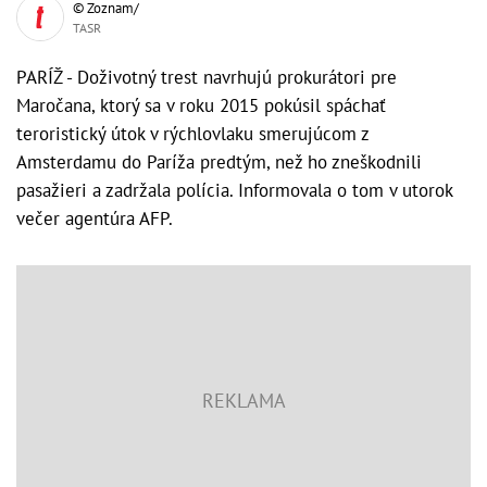
© Zoznam/
TASR
PARÍŽ - Doživotný trest navrhujú prokurátori pre
Maročana, ktorý sa v roku 2015 pokúsil spáchať
teroristický útok v rýchlovlaku smerujúcom z
Amsterdamu do Paríža predtým, než ho zneškodnili
pasažieri a zadržala polícia. Informovala o tom v utorok
večer agentúra AFP.