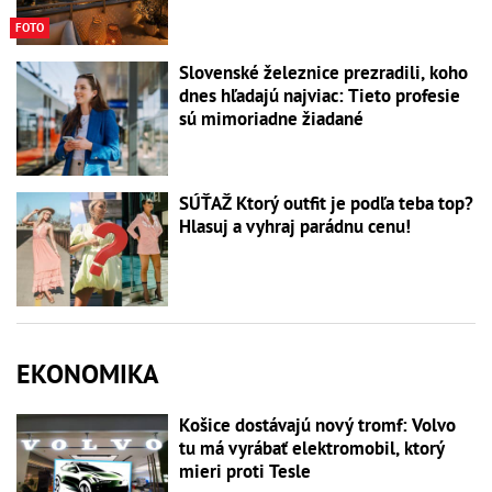
FOTO
Slovenské železnice prezradili, koho
dnes hľadajú najviac: Tieto profesie
sú mimoriadne žiadané
SÚŤAŽ Ktorý outfit je podľa teba top?
Hlasuj a vyhraj parádnu cenu!
EKONOMIKA
Košice dostávajú nový tromf: Volvo
tu má vyrábať elektromobil, ktorý
mieri proti Tesle