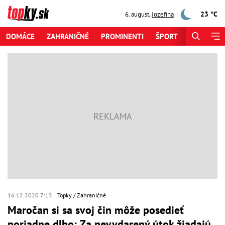
23 °C
6. august
,
Jozefína
DOMÁCE
ZAHRANIČNÉ
PROMINENTI
ŠPORT
ZAUJÍMAV
16.12.2020 7:15
Topky
Zahraničné
Maročan si sa svoj čin môže posedieť
poriadne dlho: Za nevydarený útok žiadajú