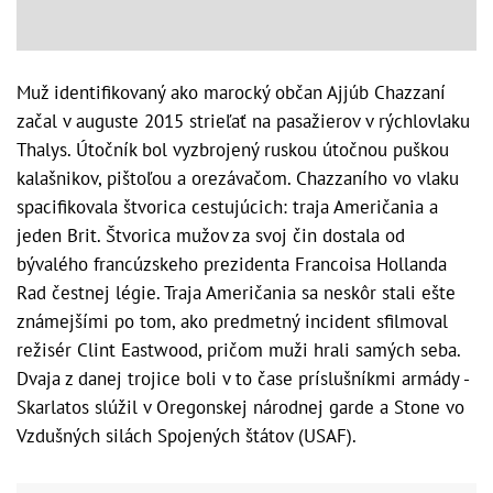
Muž identifikovaný ako marocký občan Ajjúb Chazzaní
začal v auguste 2015 strieľať na pasažierov v rýchlovlaku
Thalys. Útočník bol vyzbrojený ruskou útočnou puškou
kalašnikov, pištoľou a orezávačom. Chazzaního vo vlaku
spacifikovala štvorica cestujúcich: traja Američania a
jeden Brit. Štvorica mužov za svoj čin dostala od
bývalého francúzskeho prezidenta Francoisa Hollanda
Rad čestnej légie. Traja Američania sa neskôr stali ešte
známejšími po tom, ako predmetný incident sfilmoval
režisér Clint Eastwood, pričom muži hrali samých seba.
Dvaja z danej trojice boli v to čase príslušníkmi armády -
Skarlatos slúžil v Oregonskej národnej garde a Stone vo
Vzdušných silách Spojených štátov (USAF).