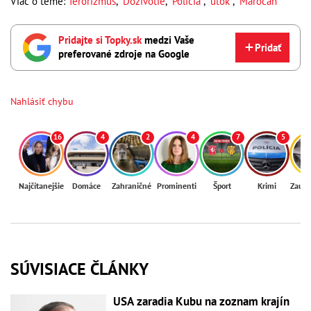
Viac o téme:
Terorizmus
,
Doživotie
,
Polícia
,
útok
,
Maročan
Pridajte si Topky.sk
medzi Vaše
Pridať
preferované zdroje na Google
Nahlásiť chybu
16
4
2
4
7
5
Najčítanejšie
Domáce
Zahraničné
Prominenti
Šport
Krimi
Zaují
SÚVISIACE ČLÁNKY
USA zaradia Kubu na zoznam krajín