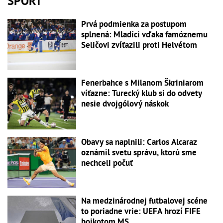
ŠPORT
Prvá podmienka za postupom
splnená: Mladíci vďaka famóznemu
Seličovi zvíťazili proti Helvétom
Fenerbahce s Milanom Škriniarom
víťazne: Turecký klub si do odvety
nesie dvojgólový náskok
Obavy sa naplnili: Carlos Alcaraz
oznámil svetu správu, ktorú sme
nechceli počuť
Na medzinárodnej futbalovej scéne
to poriadne vrie: UEFA hrozí FIFE
bojkotom MS