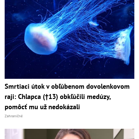
Smrtiaci útok v obľúbenom dovolenkovom
raji: Chlapca (†13) obkľúčili medúzy,
pomôcť mu už nedokázali
Zahraničné