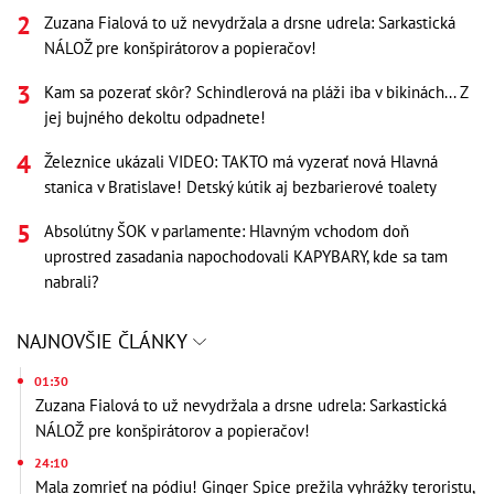
Zuzana Fialová to už nevydržala a drsne udrela: Sarkastická
NÁLOŽ pre konšpirátorov a popieračov!
Kam sa pozerať skôr? Schindlerová na pláži iba v bikinách... Z
jej bujného dekoltu odpadnete!
Železnice ukázali VIDEO: TAKTO má vyzerať nová Hlavná
stanica v Bratislave! Detský kútik aj bezbarierové toalety
Absolútny ŠOK v parlamente: Hlavným vchodom doň
uprostred zasadania napochodovali KAPYBARY, kde sa tam
nabrali?
NAJNOVŠIE ČLÁNKY
01:30
Zuzana Fialová to už nevydržala a drsne udrela: Sarkastická
NÁLOŽ pre konšpirátorov a popieračov!
24:10
Mala zomrieť na pódiu! Ginger Spice prežila vyhrážky teroristu,