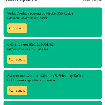
Vedúci/vedúca posunu vo vlečke USS Košice
Danucem Slovensko a.s., Košice
Pozri ponuku
CNC Engineer (Ref. č.: 1004762)
Grafton Slovakia s.r.o., Bratislava
Pozri ponuku
Asistent manažéra predajne (m/ž), Železníky, Košice
Lidl Slovenská republika, s.r.o., Košice
Pozri ponuku