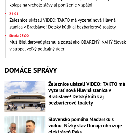
kolaps na vrchole slávy aj poníženie v spálni
24:01
Železnice ukázali VIDEO: TAKTO má vyzerať nová Hlavná
stanica v Bratislave! Detský kútik aj bezbarierové toalety
Streda 23:00
Muž išiel darovať plazmu a zostal ako OBARENÝ: NAHÝ človek
v strope, veľký policajný úder
DOMÁCE SPRÁVY
Železnice ukázali VIDEO: TAKTO má
vyzerať nová Hlavná stanica v
Bratislave! Detský kútik aj
bezbarierové toalety
Slovensko pomáha Maďarsku s
vodou: Nízky stav Dunaja ohrozuje
elektráreň Paks