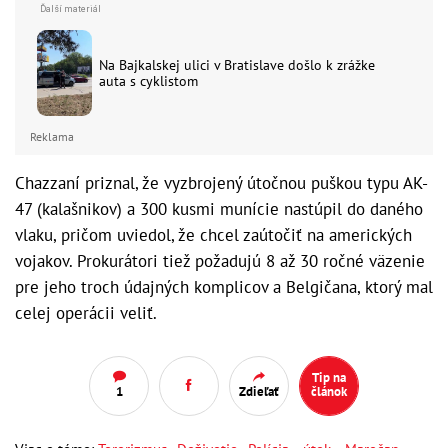
Na Bajkalskej ulici v Bratislave došlo k zrážke
auta s cyklistom
Reklama
Chazzaní priznal, že vyzbrojený útočnou puškou typu AK-
47 (kalašnikov) a 300 kusmi munície nastúpil do daného
vlaku, pričom uviedol, že chcel zaútočiť na amerických
vojakov. Prokurátori tiež požadujú 8 až 30 ročné väzenie
pre jeho troch údajných komplicov a Belgičana, ktorý mal
celej operácii veliť.
Tip na
1
Zdieľať
článok