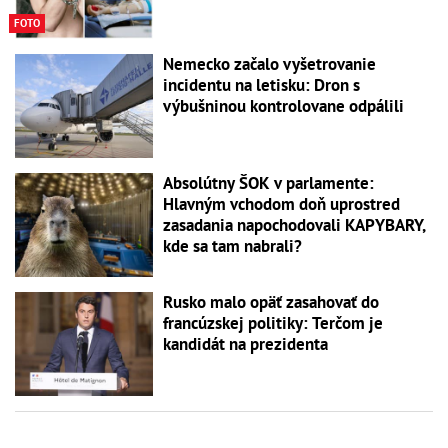
FOTO
Nemecko začalo vyšetrovanie
incidentu na letisku: Dron s
výbušninou kontrolovane odpálili
Absolútny ŠOK v parlamente:
Hlavným vchodom doň uprostred
zasadania napochodovali KAPYBARY,
kde sa tam nabrali?
Rusko malo opäť zasahovať do
francúzskej politiky: Terčom je
kandidát na prezidenta