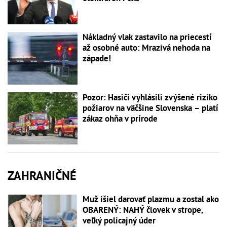
Nákladný vlak zastavilo na priecestí
až osobné auto: Mrazivá nehoda na
západe!
Pozor: Hasiči vyhlásili zvýšené riziko
požiarov na väčšine Slovenska – platí
zákaz ohňa v prírode
ZAHRANIČNÉ
Muž išiel darovať plazmu a zostal ako
OBARENÝ: NAHÝ človek v strope,
veľký policajný úder