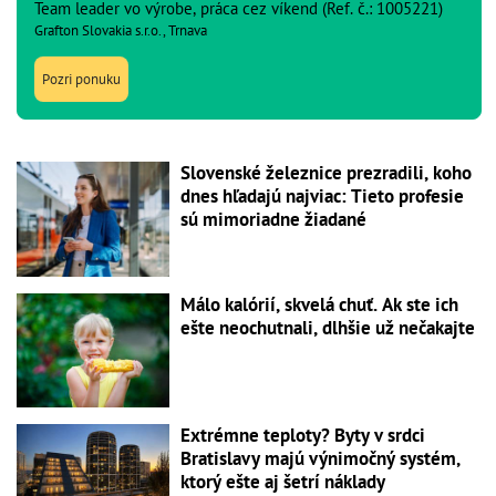
Team leader vo výrobe, práca cez víkend (Ref. č.: 1005221)
Grafton Slovakia s.r.o., Trnava
Pozri ponuku
Slovenské železnice prezradili, koho
dnes hľadajú najviac: Tieto profesie
sú mimoriadne žiadané
Málo kalórií, skvelá chuť. Ak ste ich
ešte neochutnali, dlhšie už nečakajte
Extrémne teploty? Byty v srdci
Bratislavy majú výnimočný systém,
ktorý ešte aj šetrí náklady