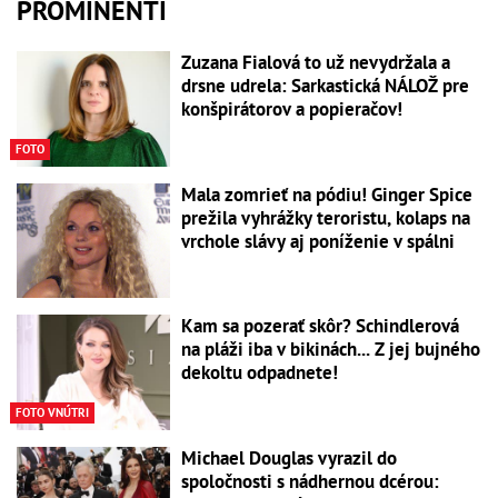
PROMINENTI
Zuzana Fialová to už nevydržala a
drsne udrela: Sarkastická NÁLOŽ pre
konšpirátorov a popieračov!
FOTO
Mala zomrieť na pódiu! Ginger Spice
prežila vyhrážky teroristu, kolaps na
vrchole slávy aj poníženie v spálni
Kam sa pozerať skôr? Schindlerová
na pláži iba v bikinách... Z jej bujného
dekoltu odpadnete!
FOTO VNÚTRI
Michael Douglas vyrazil do
spoločnosti s nádhernou dcérou: