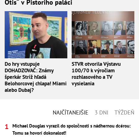
Otis“ v Pistoriho paláci
Do hry vstupuje
STVR otvorila Výstavu
DOHADZOVAČ: Známy
100/70 k výročiam
šperkár Stríž hľadá
rozhlasového a TV
Belohorcovej chlapa! Miami
vysielania
alebo Dubaj?
NAJČÍTANEJŠIE
3 DNI
TÝŽDEŇ
Michael Douglas vyrazil do spoločnosti s nádhernou dcérou:
Tomu sa hovorí dokonalosť!