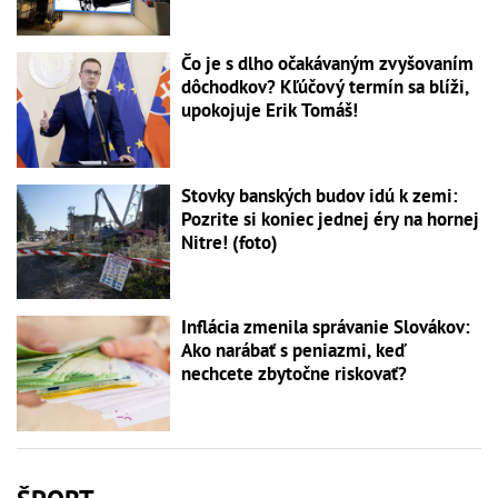
Čo je s dlho očakávaným zvyšovaním
dôchodkov? Kľúčový termín sa blíži,
upokojuje Erik Tomáš!
Stovky banských budov idú k zemi:
Pozrite si koniec jednej éry na hornej
Nitre! (foto)
Inflácia zmenila správanie Slovákov:
Ako narábať s peniazmi, keď
nechcete zbytočne riskovať?