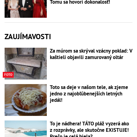
Tomu sa hovorí dokonalosť!
ZAUJÍMAVOSTI
Za múrom sa skrýval vzácny poklad: V
kaštieli objavili zamurovaný oltár
FOTO
Toto sa deje v našom tele, ak zjeme
jedno z najobľúbenejších letných
jedál!
To je nádhera! TÁTO pláž vyzerá ako
z rozprávky, ale skutočne EXISTUJE!
Prečo je celá biela?