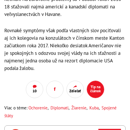
18 sťažovali najmä americkí a kanadskí diplomati na
veľvyslanectvách v Havane.
Rovnaké symptómy však podľa vlastných slov pociťovali
aj ich kolegovia na konzulátoch v čínskom meste Kanton
začiatkom roka 2017. Niekoľko desiatok Američanov nie
je spokojných s odozvou svojej vlády na ich sťažnosti a
najmenej jedna osoba už na rezort diplomacie USA
podala žalobu.
Tip na
10
Zdieľať
článok
Viac o téme:
Ochorenie
,
Diplomati
,
Žiarenie
,
Kuba
,
Spojené
štáty