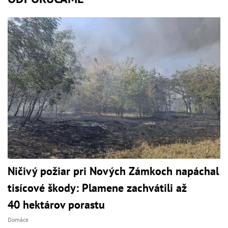
Ničivý požiar pri Nových Zámkoch napáchal
tisícové škody: Plamene zachvátili až
40 hektárov porastu
Domáce