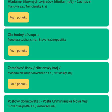
Hľadáme šikovných zváračov hliníka (m/ž) - Čachtice
Manuvia a.s., Trenčiansky kraj
Pozri ponuku
Obchodný zástupca
Panthera capital s. r. o., Slovenská republika
Pozri ponuku
Zoraďovač lisov / Nitriansky kraj /
ManpowerGroup Slovensko s.r.o., Nitriansky kraj
Pozri ponuku
Poštový doručovateľ - Pošta Chminianska Nová Ves
Slovenská pošta, a.s., Prešovský kraj