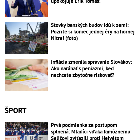
upokojuje Erik Tomáš!
Stovky banských budov idú k zemi:
Pozrite si koniec jednej éry na hornej
Nitre! (foto)
Inflácia zmenila správanie Slovákov:
Ako narábať s peniazmi, keď
nechcete zbytočne riskovať?
ŠPORT
Prvá podmienka za postupom
splnená: Mladíci vďaka famóznemu
Seličovi zvíťazili proti Helvétom