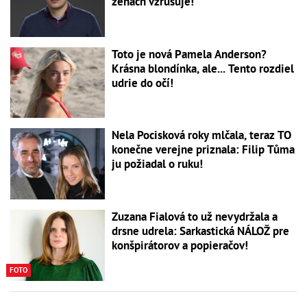
ženách vzrušuje!
Toto je nová Pamela Anderson?
Krásna blondínka, ale... Tento rozdiel
udrie do očí!
Nela Pocisková roky mlčala, teraz TO
konečne verejne priznala: Filip Tůma
ju požiadal o ruku!
Zuzana Fialová to už nevydržala a
drsne udrela: Sarkastická NÁLOŽ pre
konšpirátorov a popieračov!
FOTO