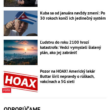
Kuba sa od januára navždy zmení: Po
30 rokoch končí ich jedinečný systém
Ľudstvu do roku 2100 hrozí
katastrofa: Vedci vymysleli šialený
plán, ako jej zabrániť
Pozor na HOAX! Americký lekár
Buttar šíril nepravdy o rúškach,
vakcínach a 5G sieti
FOTO
ODPORÚČAME