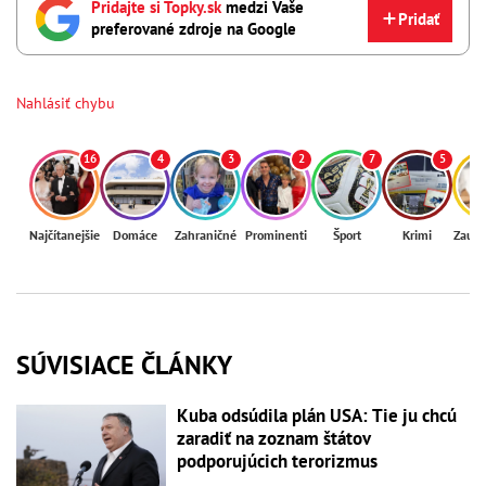
Pridajte si Topky.sk
medzi Vaše
Pridať
preferované zdroje na Google
Nahlásiť chybu
16
4
3
2
7
5
Najčítanejšie
Domáce
Zahraničné
Prominenti
Šport
Krimi
Zaují
SÚVISIACE ČLÁNKY
Kuba odsúdila plán USA: Tie ju chcú
zaradiť na zoznam štátov
podporujúcich terorizmus