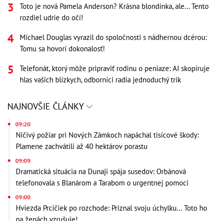
Toto je nová Pamela Anderson? Krásna blondínka, ale... Tento
rozdiel udrie do očí!
Michael Douglas vyrazil do spoločnosti s nádhernou dcérou:
Tomu sa hovorí dokonalosť!
Telefonát, ktorý môže pripraviť rodinu o peniaze: AI skopíruje
hlas vašich blízkych, odborníci radia jednoduchý trik
NAJNOVŠIE ČLÁNKY
09:20
Ničivý požiar pri Nových Zámkoch napáchal tisícové škody:
Plamene zachvátili až 40 hektárov porastu
09:09
Dramatická situácia na Dunaji spája susedov: Orbánová
telefonovala s Blanárom a Tarabom o urgentnej pomoci
09:00
Hviezda Prcičiek po rozchode: Priznal svoju úchylku... Toto ho
na ženách vzrušuje!