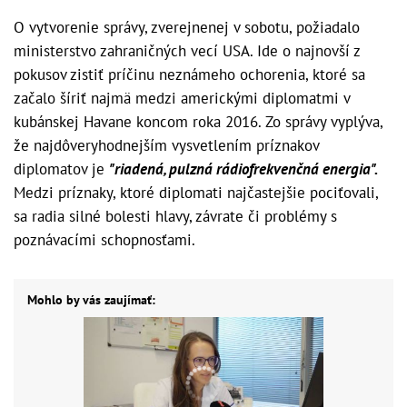
O vytvorenie správy, zverejnenej v sobotu, požiadalo
ministerstvo zahraničných vecí USA. Ide o najnovší z
pokusov zistiť príčinu neznámeho ochorenia, ktoré sa
začalo šíriť najmä medzi americkými diplomatmi v
kubánskej Havane koncom roka 2016. Zo správy vyplýva,
že najdôveryhodnejším vysvetlením príznakov
diplomatov je
"riadená, pulzná rádiofrekvenčná energia".
Medzi príznaky, ktoré diplomati najčastejšie pociťovali,
sa radia silné bolesti hlavy, závrate či problémy s
poznávacími schopnosťami.
Mohlo by vás zaujímať: