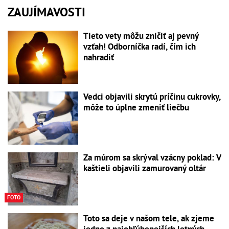
ZAUJÍMAVOSTI
Tieto vety môžu zničiť aj pevný
vzťah! Odborníčka radí, čím ich
nahradiť
Vedci objavili skrytú príčinu cukrovky,
môže to úplne zmeniť liečbu
Za múrom sa skrýval vzácny poklad: V
kaštieli objavili zamurovaný oltár
FOTO
Toto sa deje v našom tele, ak zjeme
jedno z najobľúbenejších letných