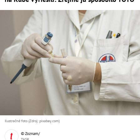
Ilustračné foto (Zdroj: pixabay.com)
© Zoznam/
TASR