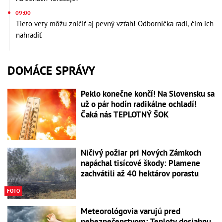
09:00
Tieto vety môžu zničiť aj pevný vzťah! Odborníčka radí, čím ich
nahradiť
DOMÁCE SPRÁVY
Peklo konečne končí! Na Slovensku sa
už o pár hodín radikálne ochladí!
Čaká nás TEPLOTNÝ ŠOK
Ničivý požiar pri Nových Zámkoch
napáchal tisícové škody: Plamene
zachvátili až 40 hektárov porastu
FOTO
Meteorológovia varujú pred
nebezpečenstvom: Teploty dosiahnu