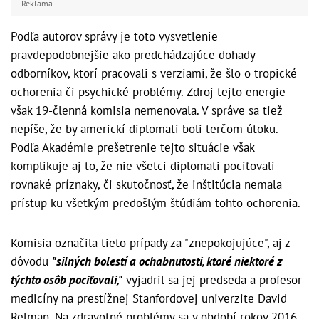
Reklama
Podľa autorov správy je toto vysvetlenie
pravdepodobnejšie ako predchádzajúce dohady
odborníkov, ktorí pracovali s verziami, že šlo o tropické
ochorenia či psychické problémy. Zdroj tejto energie
však 19-členná komisia nemenovala. V správe sa tiež
nepíše, že by americkí diplomati boli terčom útoku.
Podľa Akadémie prešetrenie tejto situácie však
komplikuje aj to, že nie všetci diplomati pociťovali
rovnaké príznaky, či skutočnosť, že inštitúcia nemala
prístup ku všetkým predošlým štúdiám tohto ochorenia.
Komisia označila tieto prípady za "znepokojujúce", aj z
dôvodu
"silných bolestí a ochabnutosti, ktoré niektoré z
týchto osôb pociťovali,"
vyjadril sa jej predseda a profesor
medicíny na prestížnej Stanfordovej univerzite David
Relman. Na zdravotné problémy sa v období rokov 2016-