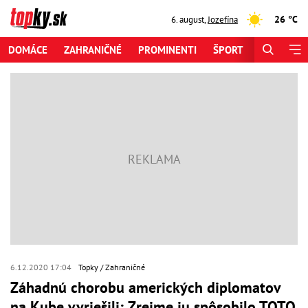
26 °C
6. august
,
Jozefína
DOMÁCE
ZAHRANIČNÉ
PROMINENTI
ŠPORT
ZAUJÍMAV
6.12.2020 17:04
Topky
Zahraničné
Záhadnú chorobu amerických diplomatov
na Kube vyriešili: Zrejme ju spôsobilo TOTO