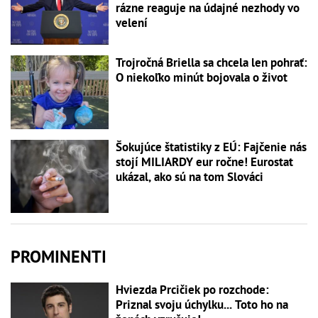
rázne reaguje na údajné nezhody vo
velení
Trojročná Briella sa chcela len pohrať:
O niekoľko minút bojovala o život
Šokujúce štatistiky z EÚ: Fajčenie nás
stojí MILIARDY eur ročne! Eurostat
ukázal, ako sú na tom Slováci
PROMINENTI
Hviezda Prcičiek po rozchode:
Priznal svoju úchylku... Toto ho na