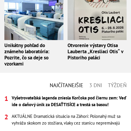
Unikátny pohľad do
Otvorenie výstavy Otisa
známeho laboratória:
Lauberta „Kresliaci Otis“ v
Pozrite, čo sa deje so
Pistoriho paláci
vzorkami
NAJČÍTANEJŠIE
3 DNI
TÝŽDEŇ
Vyšetrovateľská legenda zniesla Korčoka pod čiernu zem: Veď
ide o daňový únik za DESAŤTISÍCE a trestá sa basou!
AKTUÁLNE Dramatická situácia na Záhorí: Polonahý muž sa
vyhráža skokom zo stožiara, vlaky cez stanicu nepremávajú