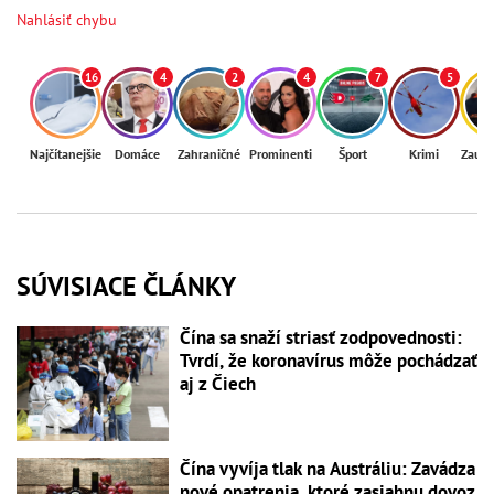
Nahlásiť chybu
16
4
2
4
7
5
Najčítanejšie
Domáce
Zahraničné
Prominenti
Šport
Krimi
Zaují
SÚVISIACE ČLÁNKY
Čína sa snaží striasť zodpovednosti:
Tvrdí, že koronavírus môže pochádzať
aj z Čiech
Čína vyvíja tlak na Austráliu: Zavádza
nové opatrenia, ktoré zasiahnu dovoz