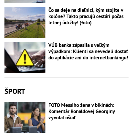
Čo sa deje na diaľnici, kým stojíte v
kolóne? Takto pracujú cestári počas
letnej údržby! (foto)
VÚB banka zápasila s veľkým
výpadkom: Klienti sa nevedeli dostať
do aplikácie ani do internetbankingu!
ŠPORT
FOTO Messiho žena v bikinách:
Komentár Ronaldovej Georginy
vyvolal ošiaľ