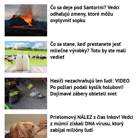
Čo sa deje pod Santorini? Vedci
odhaľujú zmeny, ktoré môžu
ovplyvniť sopku
Čo sa stane, keď prestanete jesť
mliečne výrobky? Toto by ste mali
vedieť
Hasiči nezachraňujú len ľudí: VIDEO
Po požiari podali kyslík holubovi!
Dojímavé zábery obleteli svet
Prielomový NÁLEZ z čias Inkov! Vedci
z múmií získali DNA vírusu, ktorý
zabíjal milióny ľudí