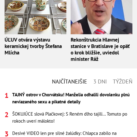
ÚĽUV otvára výstavu
Rekonštrukcia Hlavnej
keramickej tvorby Štefana
stanice v Bratislave je opäť
Mlícha
o krok bližšie, uviedol
minister Ráž
NAJČÍTANEJŠIE
3 DNI
TÝŽDEŇ
TAJNÝ ostrov v Chorvátsku! Manželia odhalili dovolenku plnú
neviazaného sexu a pikatné detaily
ŠOKUJÚCE slová Plačkovej: S Reném dlho tajili... Tomuto po
rokoch uverí málokto!
Desivé VIDEO len pre silné žalúdky: Chlapca zabilo na