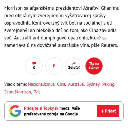
Morrison sa afganskému prezidentovi Ašrafovi Ghanímu
pred oficiálnym zverejnením vyšetrovacej správy
ospravedlnil. Kontroverzný tvít bol na sociálnej sieti
zverejnený len niekoľko dní po tom, ako Čína zaviedla
voči Austrálii antidumpingové opatrenia, ktoré sa
zameriavajú na dovážané austrálske vína, píše Reuters.
Tip na
0
Zdieľať
článok
Viac o téme:
Nacionalizmus
,
Čína
,
Austrália
,
Sydney
,
Peking
,
Scott Morrison
,
Tvít
Pridajte si Topky.sk
medzi Vaše
Pridať
preferované zdroje na Google