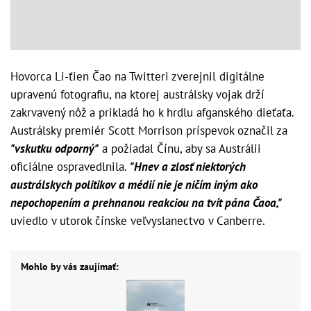
Hovorca Li-ťien Čao na Twitteri zverejnil digitálne
upravenú fotografiu, na ktorej austrálsky vojak drží
zakrvavený nôž a prikladá ho k hrdlu afganského dieťaťa.
Austrálsky premiér Scott Morrison príspevok označil za
"vskutku odporný"
a požiadal Čínu, aby sa Austrálii
oficiálne ospravedlnila.
"Hnev a zlosť niektorých
austrálskych politikov a médií nie je ničím iným ako
nepochopením a prehnanou reakciou na tvít pána Čaoa,"
uviedlo v utorok čínske veľvyslanectvo v Canberre.
Mohlo by vás zaujímať: