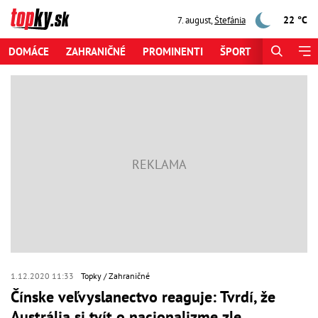
22 °C
7. august
,
Štefánia
DOMÁCE
ZAHRANIČNÉ
PROMINENTI
ŠPORT
ZAUJÍMAV
1.12.2020 11:33
Topky
Zahraničné
Čínske veľvyslanectvo reaguje: Tvrdí, že
Austrália si tvít o nacionalizme zle