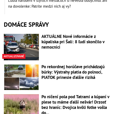
Ľudia narodení v štyroch mesiacoch si nevedia oddýchnuť ani
na dovolenke: Patríte medzi nich aj vy?
DOMÁCE SPRÁVY
AKTUÁLNE Nové informácie z
kúpaliska pri Šali: 8 ľudí skončilo v
nemocnici
AKTUALIZOVANÉ
Po rekordnej horúčave prichádzajú
búrky: Výstrahy platia do polnoci,
PIATOK prinesie ďalšie riziká
Po ničení pola pod Tatrami a kúpaní v
plese tu máme ďalší nešvár! Drzosť
bez hraníc: Dvojica kvôli fotke vošla
do...