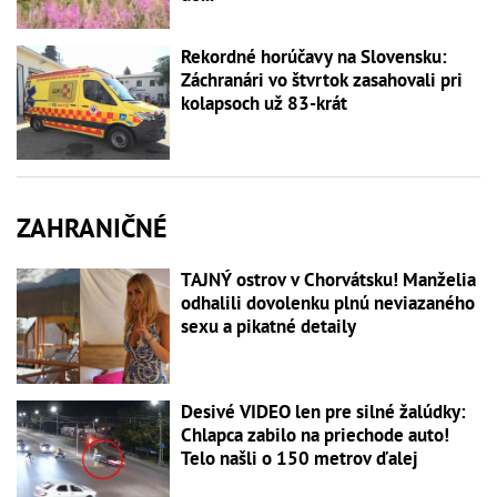
Rekordné horúčavy na Slovensku:
Záchranári vo štvrtok zasahovali pri
kolapsoch už 83-krát
ZAHRANIČNÉ
TAJNÝ ostrov v Chorvátsku! Manželia
odhalili dovolenku plnú neviazaného
sexu a pikatné detaily
Desivé VIDEO len pre silné žalúdky:
Chlapca zabilo na priechode auto!
Telo našli o 150 metrov ďalej