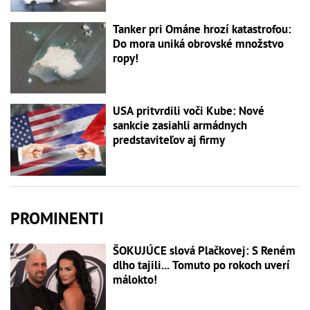
Tanker pri Ománe hrozí katastrofou:
Do mora uniká obrovské množstvo
ropy!
USA pritvrdili voči Kube: Nové
sankcie zasiahli armádnych
predstaviteľov aj firmy
PROMINENTI
ŠOKUJÚCE slová Plačkovej: S Reném
dlho tajili... Tomuto po rokoch uverí
málokto!