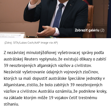
Zobraziť galériu
(2)
(Zdroj: SITA/Lukas Coch/AAP Image via AP)
Z nezávislej minulotýždňovej vyšetrovacej správy podľa
austrálskej Reuters vyplynulo, že existujú dôkazy o zabití
39 neozbrojených afganských väzňov a civilistov.
Nezávislé vyšetrovanie údajných vojnových zločinov,
ktorých sa mali dopustiť austrálske špeciálne jednotky v
Afganistane, zistilo, že bolo zabitých 39 neozbrojených
väzňov a civilistov. Austrália oznámila, že podnikne kroky,
na základe ktorým môže 19 vojakov čeliť trestnému
stíhaniu.