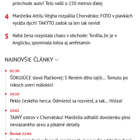
priechode auto! Telo našli o 150 metrov ďalej
Manželka Attilu Végha rozpálila Chorvátsko: FOTO v plavkách
vyráža dych! TAKÝTO zadok sa len tak nevidí
Nahá žena rozpútala chaos v obchode: Tvrdila, že je v
Anglicku, spomínala Jobsa aj amfetamín
NAJNOVŠIE ČLÁNKY
01:30
ŠOKUJÚCE slová Plačkovej: S Reném dlho tajili... Tomuto po
rokoch uverí málokto!
24:10
Peklo českého herca: Odmietol sa rozviesť, a tak... Hrôza!
24:01
TAJNÝ ostrov v Chorvátsku! Manželia odhalili dovolenku plnú
neviazaného sexu a pikatné detaily
Štvrtok 22:06