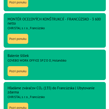
Pozri ponuku
MONTÉR OCEĽOVÝCH KONŠTRUKCIÍ - FRANCÚZSKO - 3 600
netto
CHRISTAL s. r. o., Francúzsko
Pozri ponuku
Balenie šišiek
COVEBO WORK OFFICE SP Z O O, Holandsko
Pozri ponuku
Hľadáme zváračov CO₂ (135) do Francúzska | Ubytovanie
zdarma
CHRISTAL s. r. o., Francúzsko
Pozri ponuku