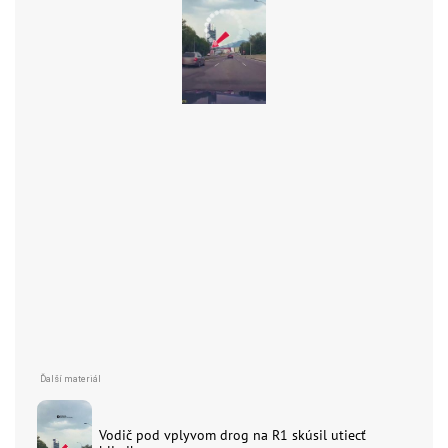
Vodič pod vplyvom drog na R1 skúsil utiecť