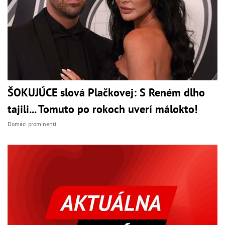
ŠOKUJÚCE slová Plačkovej: S Reném dlho
tajili... Tomuto po rokoch uverí málokto!
Domáci prominenti