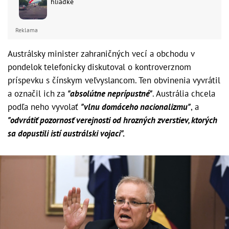
hliadke
Reklama
Austrálsky minister zahraničných vecí a obchodu v
pondelok telefonicky diskutoval o kontroverznom
príspevku s čínskym veľvyslancom. Ten obvinenia vyvrátil
a označil ich za
"absolútne neprípustné"
. Austrália chcela
podľa neho vyvolať
"vlnu domáceho nacionalizmu"
, a
"odvrátiť pozornosť verejnosti od hrozných zverstiev, ktorých
sa dopustili istí austrálski vojaci".