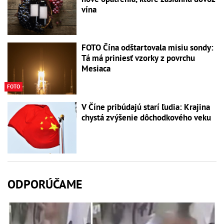
vína
FOTO Čína odštartovala misiu sondy:
Tá má priniesť vzorky z povrchu
Mesiaca
FOTO
V Číne pribúdajú starí ľudia: Krajina
chystá zvýšenie dôchodkového veku
ODPORÚČAME