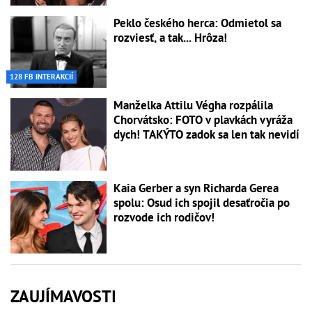
Peklo českého herca: Odmietol sa
rozviesť, a tak... Hrôza!
128 FB INTERAKCIÍ
Manželka Attilu Végha rozpálila
Chorvátsko: FOTO v plavkách vyráža
dych! TAKÝTO zadok sa len tak nevidí
Kaia Gerber a syn Richarda Gerea
spolu: Osud ich spojil desaťročia po
rozvode ich rodičov!
ZAUJÍMAVOSTI