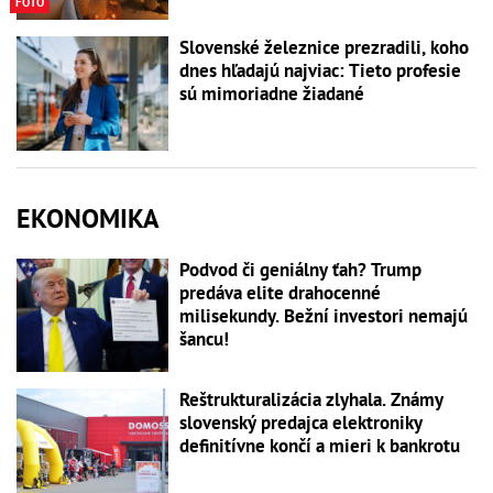
FOTO
Slovenské železnice prezradili, koho
dnes hľadajú najviac: Tieto profesie
sú mimoriadne žiadané
EKONOMIKA
Podvod či geniálny ťah? Trump
predáva elite drahocenné
milisekundy. Bežní investori nemajú
šancu!
Reštrukturalizácia zlyhala. Známy
slovenský predajca elektroniky
definitívne končí a mieri k bankrotu