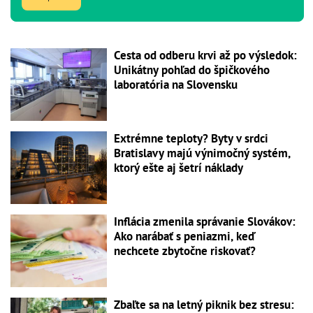
Cesta od odberu krvi až po výsledok:
Unikátny pohľad do špičkového
laboratória na Slovensku
Extrémne teploty? Byty v srdci
Bratislavy majú výnimočný systém,
ktorý ešte aj šetrí náklady
Inflácia zmenila správanie Slovákov:
Ako narábať s peniazmi, keď
nechcete zbytočne riskovať?
Zbaľte sa na letný piknik bez stresu: