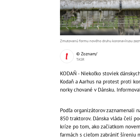
Zmutovanú formu nového druhu koronavírusu zazn
© Zoznam/
TASR
KODAŇ - Niekoľko stoviek dánskych
Kodaň a Aarhus na protest proti ko
norky chované v Dánsku. Informova
Podľa organizátorov zaznamenali n
850 traktorov. Dánska vláda čelí p
kríze po tom, ako začiatkom novemb
farmách s cieľom zabrániť šíreniu 