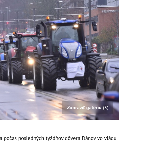
Zobraziť galériu
(3)
 sa počas posledných týždňov dôvera Dánov vo vládu