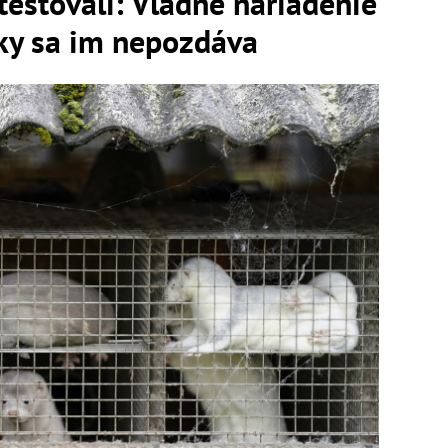
testovali: Vládne nariadenie
rky sa im nepozdáva