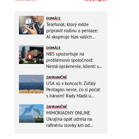
DOMÁCE
Telefonát, ktorý môže
pripraviť rodinu o peniaze:
AI skopíruje hlas vašich
blízkych, odborníci radia
DOMÁCE
jednoduchý trik
NBS upozorňuje na
problémovú spoločnosť:
Nemá oprávnenie, klienti sa
vystavujú veľkému riziku
ZAHRANIČNÉ
USA sú v koncoch: Zúfalý
Pentagón nevie, čo si počať
s Iránom! Rady hľadá u
analytikov
ZAHRANIČNÉ
MIMORIADNY ONLINE
Ukrajina opäť udrela na
rafinériu stovky km od
hraníc! Kyjev získa zabavené
plavidlo Rusov