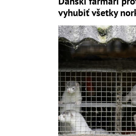
Dánski farmári pro
vyhubiť všetky no