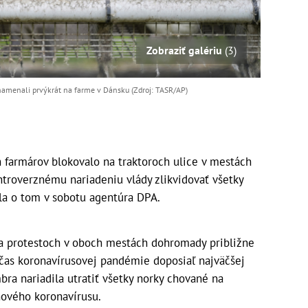
Zobraziť galériu
(3)
amenali prvýkrát na farme v Dánsku (Zdroj: TASR/AP)
 farmárov blokovalo na traktoroch ulice v mestách
ntroverznému nariadeniu vlády zlikvidovať všetky
la o tom v sobotu agentúra DPA.
a protestoch v oboch mestách dohromady približne
očas koronavírusovej pandémie doposiaľ najväčšej
ra nariadila utratiť všetky norky chované na
nového koronavírusu.