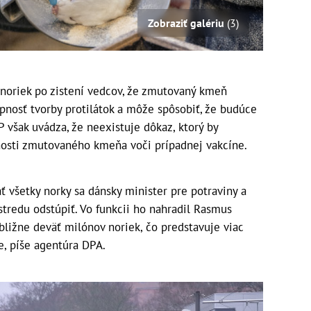
Zobraziť galériu
(3)
h noriek po zistení vedcov, že zmutovaný kmeň
pnosť tvorby protilátok a môže spôsobiť, že budúce
 však uvádza, že neexistuje dôkaz, ktorý by
nosti zmutovaného kmeňa voči prípadnej vakcíne.
ať všetky norky sa dánsky minister pre potraviny a
tredu odstúpiť. Vo funkcii ho nahradil Rasmus
ibližne deväť milónov noriek, čo predstavuje viac
e, píše agentúra DPA.