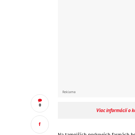
Reklama
0
Viac informácií o 
Na tamojších norkových farmách bo