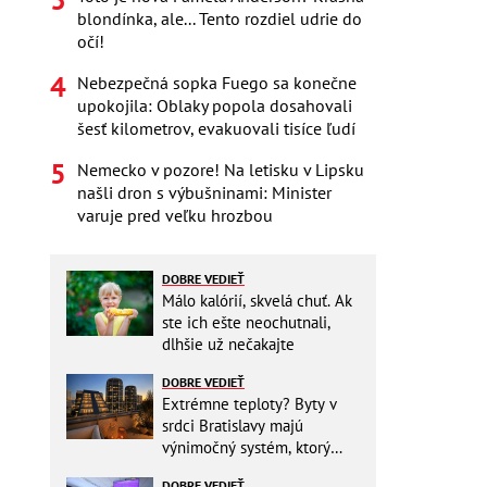
blondínka, ale... Tento rozdiel udrie do
očí!
Nebezpečná sopka Fuego sa konečne
upokojila: Oblaky popola dosahovali
šesť kilometrov, evakuovali tisíce ľudí
Nemecko v pozore! Na letisku v Lipsku
našli dron s výbušninami: Minister
varuje pred veľku hrozbou
DOBRE VEDIEŤ
Málo kalórií, skvelá chuť. Ak
ste ich ešte neochutnali,
dlhšie už nečakajte
DOBRE VEDIEŤ
Extrémne teploty? Byty v
srdci Bratislavy majú
výnimočný systém, ktorý
ešte aj šetrí náklady
DOBRE VEDIEŤ