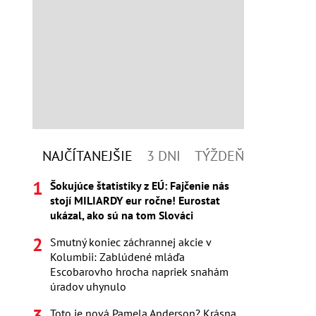
NAJČÍTANEJŠIE
3 DNI
TÝŽDEŇ
Šokujúce štatistiky z EÚ: Fajčenie nás
stojí MILIARDY eur ročne! Eurostat
ukázal, ako sú na tom Slováci
Smutný koniec záchrannej akcie v
Kolumbii: Zablúdené mláďa
Escobarovho hrocha napriek snahám
úradov uhynulo
Toto je nová Pamela Anderson? Krásna