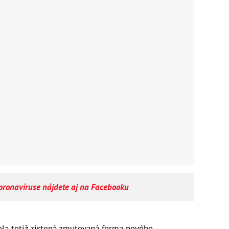
koronavíruse nájdete aj na Facebooku
la totiž zistená zmutovaná forma nového