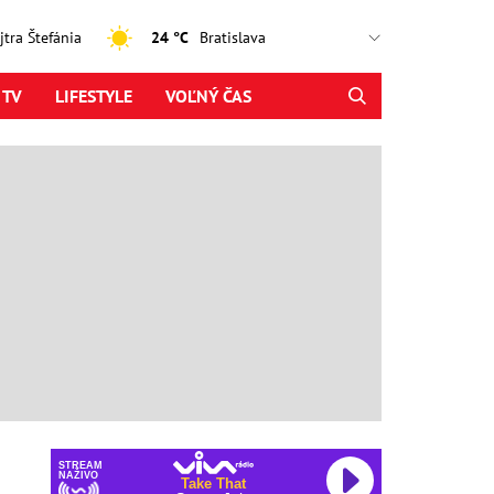
ajtra Štefánia
24 °C
 TV
LIFESTYLE
VOĽNÝ ČAS
STREAM
NAŽIVO
Take That