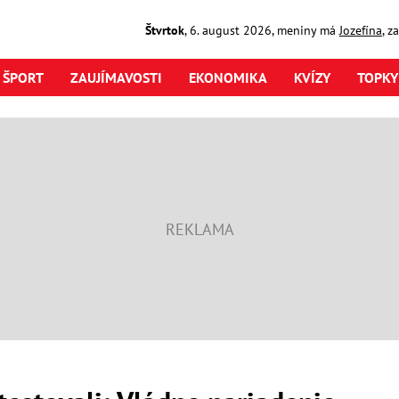
Štvrtok
,
6. august
2026
,
meniny má
Jozefína
, z
ŠPORT
ZAUJÍMAVOSTI
EKONOMIKA
KVÍZY
TOPKY