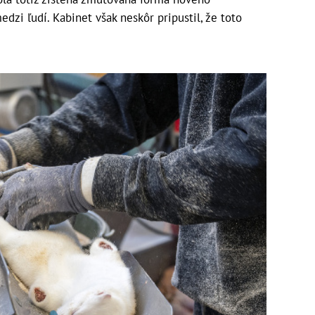
medzi ľudí. Kabinet však neskôr pripustil, že toto