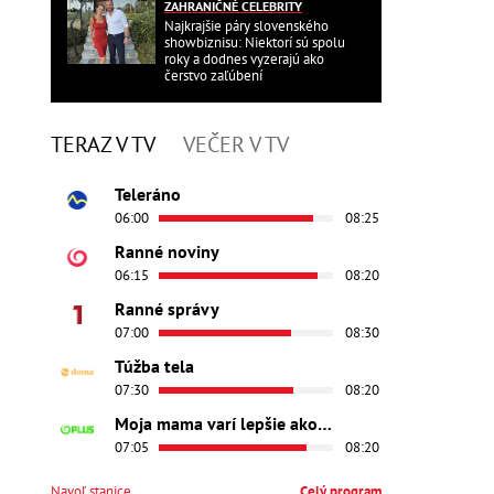
ZAHRANIČNÉ CELEBRITY
Najkrajšie páry slovenského
showbiznisu: Niektorí sú spolu
roky a dodnes vyzerajú ako
čerstvo zaľúbení
TERAZ V TV
VEČER V TV
Teleráno
06:00
08:25
Ranné noviny
06:15
08:20
Ranné správy
07:00
08:30
Túžba tela
07:30
08:20
Moja mama varí lepšie ako tvoja
07:05
08:20
Navoľ stanice
Celý program