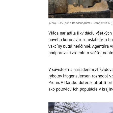
(Zdroj: TASR/John Randeris/Ritzau Scanpix via AP)
Vláda nariadila likvidáciu všetkýc
nového koronavírusu oslabuje scho
vakcíny budú neúčinné. Agentúra AP
podporoval tvrdenie o väčšej odol
V súvislosti s nariadením zlikvidov
rybolov Mogens Jensen rozhodol v s
Prehn. V Dánsku doteraz utratili pr
ako polovicu ich populácie v krajin