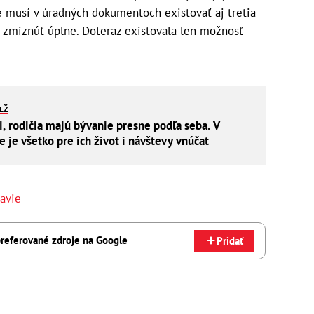
e musí v úradných dokumentoch existovať aj tretia
 zmiznúť úplne. Doteraz existovala len možnosť
IEŽ
i, rodičia majú bývanie presne podľa seba. V
je všetko pre ich život i návštevy vnúčat
lavie
referované zdroje na Google
Pridať