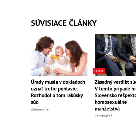
SÚVISIACE ČLÁNKY
FOTO
Úrady musia v dokladoch
Zásadný verdikt sú
uznať tretie pohlavie:
V tomto prípade mu
Rozhodol o tom rakúsky
Slovensko rešpekt
súd
homosexuálne
manželstvá
Zahraničné
Zahraničné