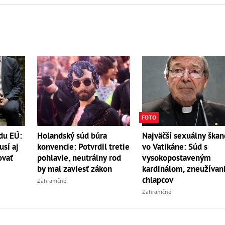
FOTO
du EÚ:
Holandský súd búra
Najväčší sexuálny škan
sí aj
konvencie: Potvrdil tretie
vo Vatikáne: Súd s
ovať
pohlavie, neutrálny rod
vysokopostaveným
by mal zaviesť zákon
kardinálom, zneužívan
chlapcov
Zahraničné
Zahraničné