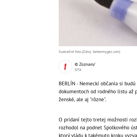
Ilustračné foto (Zdroj: Getteimyges.com)
© Zoznam/
SITA
BERLÍN - Nemeckí občania si budú
dokumentoch od rodného listu až p
ženské, ale aj "rôzne".
O pridaní tejto tretej možnosti ro
rozhodol na podnet Spolkového ústa
ktorý vládu k takémuto kroku vyzv