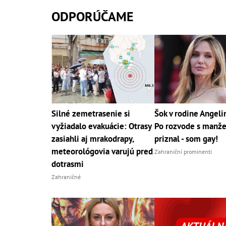
ODPORÚČAME
Silné zemetrasenie si
Šok v rodine Angelin
vyžiadalo evakuácie: Otrasy
Po rozvode s manž
zasiahli aj mrakodrapy,
priznal - som gay!
meteorológovia varujú pred
Zahraniční prominenti
dotrasmi
Zahraničné