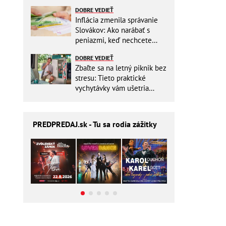
ešte aj šetrí náklady
DOBRE VEDIEŤ
Inflácia zmenila správanie
Slovákov: Ako narábať s
peniazmi, keď nechcete
zbytočne riskovať?
DOBRE VEDIEŤ
Zbaľte sa na letný piknik bez
stresu: Tieto praktické
vychytávky vám ušetria
miesto v batohu!
PREDPREDAJ
.sk - Tu sa rodia zážitky