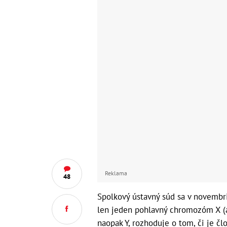
Reklama
48
Spolkový ústavný súd sa v novembr
len jeden pohlavný chromozóm X (a
naopak Y, rozhoduje o tom, či je čl