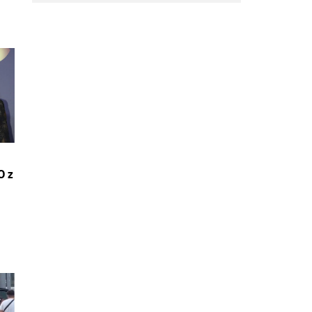
návrate
O z