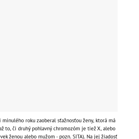
i minulého roku zaoberal sťažnosťou ženy, ktorá má
ž to, či druhý pohlavný chromozóm je tiež X, alebo
ovek ženou alebo mužom - pozn. SITA). Na jej žiadosť