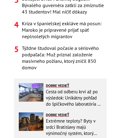
Bývalého guvernéra zatkli za zmiznutie
43 študentov! Mal ničiť dôkazy
Kríza v španielskej exkláve má posun:
Maroko je pripravené prijať späť
neplnoletých migrantov
Týždne študoval počasie a sériového
podpaľača: Muž priznal založenie
masívneho požiaru, ktorý zničil 850
domov
DOBRE VEDIEŤ
Cesta od odberu krvi až po
výsledok: Unikátny pohľad
do špičkového laboratória na
Slovensku
DOBRE VEDIEŤ
Extrémne teploty? Byty v
srdci Bratislavy majú
výnimočný systém, ktorý