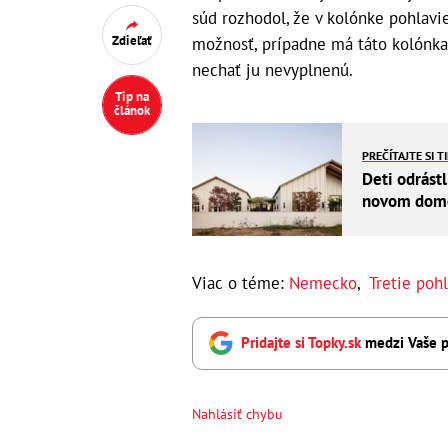
súd rozhodol, že v kolónke pohlavi
Zdieľať
možnosť, prípadne má táto kolónka
nechať ju nevyplnenú.
Tip na
článok
PREČÍTAJTE SI T
Deti odrástl
novom dome 
Viac o téme:
Nemecko
,
Tretie poh
Pridajte si Topky.sk
medzi Vaše p
Nahlásiť chybu