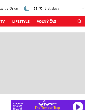
, zajtra Oskar
21 °C
 TV
LIFESTYLE
VOĽNÝ ČAS
STREAM
NAŽIVO
The Temper Trap