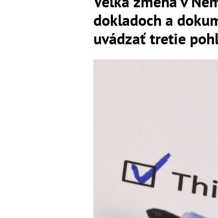
Veľká zmena v Nem
dokladoch a doku
uvádzať tretie poh