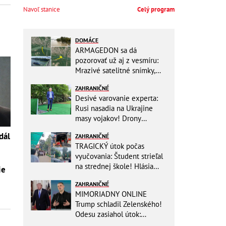
Navoľ stanice
Celý program
DOMÁCE
ARMAGEDON sa dá
pozorovať už aj z vesmíru:
Mrazivé satelitné snímky,
rozdiel len pár rokov a po
ZAHRANIČNÉ
vode ani stopy!
Desivé varovanie experta:
Rusi nasadia na Ukrajine
masy vojakov! Drony
nebudú stačiť
dál
ZAHRANIČNÉ
TRAGICKÝ útok počas
vyučovania: Študent strieľal
na strednej škole! Hlásia
ie
mŕtvych a množstvo
ZAHRANIČNÉ
zranených
MIMORIADNY ONLINE
Trump schladil Zelenského!
Odesu zasiahol útok:
Odvolaný Fedorov túži po