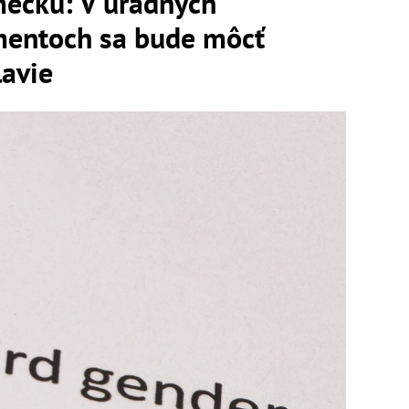
ecku: V úradných
mentoch sa bude môcť
lavie