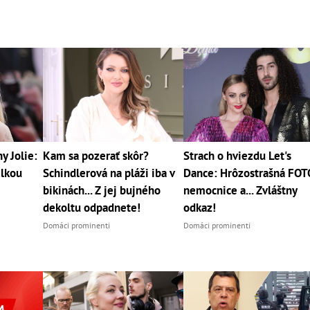
y Jolie:
Kam sa pozerať skôr?
Strach o hviezdu Let's
elkou
Schindlerová na pláži iba v
Dance: Hrôzostrašná FOT
bikinách... Z jej bujného
nemocnice a... Zvláštny
dekoltu odpadnete!
odkaz!
Domáci prominenti
Domáci prominenti