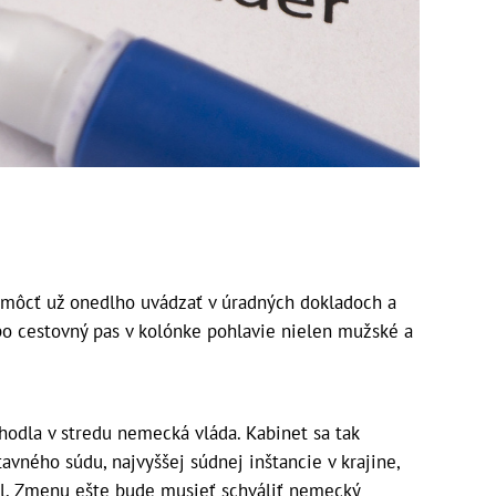
 môcť už onedlho uvádzať v úradných dokladoch a
o cestovný pas v kolónke pohlavie nielen mužské a
zhodla v stredu nemecká vláda. Kabinet sa tak
vného súdu, najvyššej súdnej inštancie v krajine,
al. Zmenu ešte bude musieť schváliť nemecký