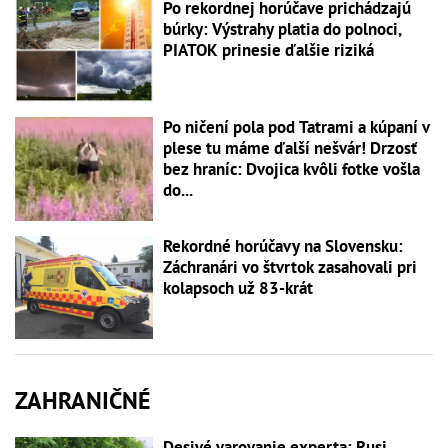
Po rekordnej horúčave prichádzajú
búrky: Výstrahy platia do polnoci,
PIATOK prinesie ďalšie riziká
Po ničení pola pod Tatrami a kúpaní v
plese tu máme ďalší nešvár! Drzosť
bez hraníc: Dvojica kvôli fotke vošla
do...
Rekordné horúčavy na Slovensku:
Záchranári vo štvrtok zasahovali pri
kolapsoch už 83-krát
ZAHRANIČNÉ
Desivé varovanie experta: Rusi