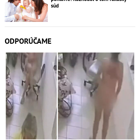
súd
ODPORÚČAME