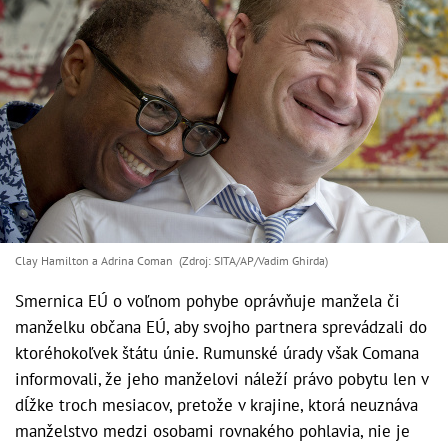
Clay Hamilton a Adrina Coman (Zdroj: SITA/AP/Vadim Ghirda)
Smernica EÚ o voľnom pohybe oprávňuje manžela či
manželku občana EÚ, aby svojho partnera sprevádzali do
ktoréhokoľvek štátu únie. Rumunské úrady však Comana
informovali, že jeho manželovi náleží právo pobytu len v
dĺžke troch mesiacov, pretože v krajine, ktorá neuznáva
manželstvo medzi osobami rovnakého pohlavia, nie je