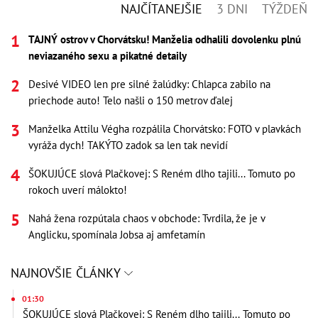
NAJČÍTANEJŠIE
3 DNI
TÝŽDEŇ
TAJNÝ ostrov v Chorvátsku! Manželia odhalili dovolenku plnú
neviazaného sexu a pikatné detaily
Desivé VIDEO len pre silné žalúdky: Chlapca zabilo na
priechode auto! Telo našli o 150 metrov ďalej
Manželka Attilu Végha rozpálila Chorvátsko: FOTO v plavkách
vyráža dych! TAKÝTO zadok sa len tak nevidí
ŠOKUJÚCE slová Plačkovej: S Reném dlho tajili... Tomuto po
rokoch uverí málokto!
Nahá žena rozpútala chaos v obchode: Tvrdila, že je v
Anglicku, spomínala Jobsa aj amfetamín
NAJNOVŠIE ČLÁNKY
01:30
ŠOKUJÚCE slová Plačkovej: S Reném dlho tajili... Tomuto po