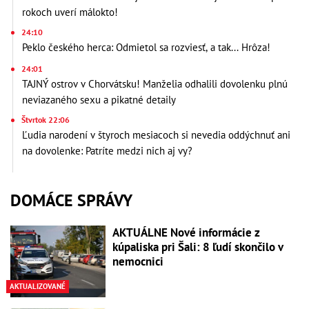
rokoch uverí málokto!
24:10
Peklo českého herca: Odmietol sa rozviesť, a tak... Hrôza!
24:01
TAJNÝ ostrov v Chorvátsku! Manželia odhalili dovolenku plnú
neviazaného sexu a pikatné detaily
Štvrtok 22:06
Ľudia narodení v štyroch mesiacoch si nevedia oddýchnuť ani
na dovolenke: Patríte medzi nich aj vy?
DOMÁCE SPRÁVY
AKTUÁLNE Nové informácie z
kúpaliska pri Šali: 8 ľudí skončilo v
nemocnici
AKTUALIZOVANÉ