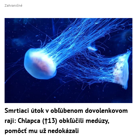
Zahraničné
Smrtiaci útok v obľúbenom dovolenkovom
raji: Chlapca (†13) obkľúčili medúzy,
pomôcť mu už nedokázali