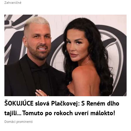
Zahraničné
ŠOKUJÚCE slová Plačkovej: S Reném dlho
tajili... Tomuto po rokoch uverí málokto!
Domáci prominenti