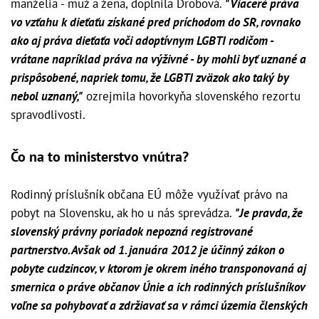
manželia - muž a žena, doplnila Drobová.
"Viaceré práva
vo vzťahu k dieťaťu získané pred príchodom do SR, rovnako
ako aj práva dieťaťa voči adoptívnym LGBTI rodičom -
vrátane napríklad práva na výživné - by mohli byť uznané a
prispôsobené, napriek tomu, že LGBTI zväzok ako taký by
nebol uznaný,"
ozrejmila hovorkyňa slovenského rezortu
spravodlivosti.
Čo na to ministerstvo vnútra?
Rodinný príslušník občana EÚ môže využívať právo na
pobyt na Slovensku, ak ho u nás sprevádza.
"Je pravda, že
slovenský právny poriadok nepozná registrované
partnerstvo. Avšak od 1. januára 2012 je účinný zákon o
pobyte cudzincov, v ktorom je okrem iného transponovaná aj
smernica o práve občanov Únie a ich rodinných príslušníkov
voľne sa pohybovať a zdržiavať sa v rámci územia členských