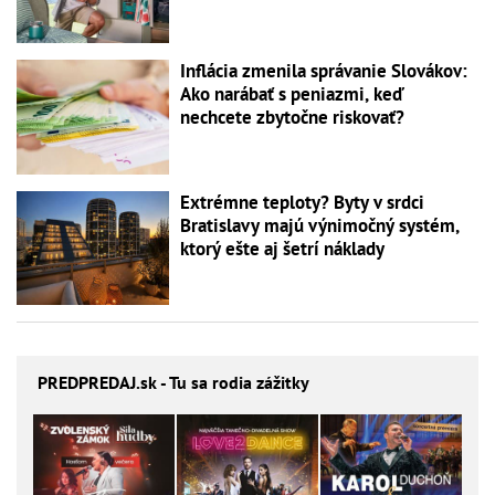
Inflácia zmenila správanie Slovákov:
Ako narábať s peniazmi, keď
nechcete zbytočne riskovať?
Extrémne teploty? Byty v srdci
Bratislavy majú výnimočný systém,
ktorý ešte aj šetrí náklady
PREDPREDAJ
.sk - Tu sa rodia zážitky