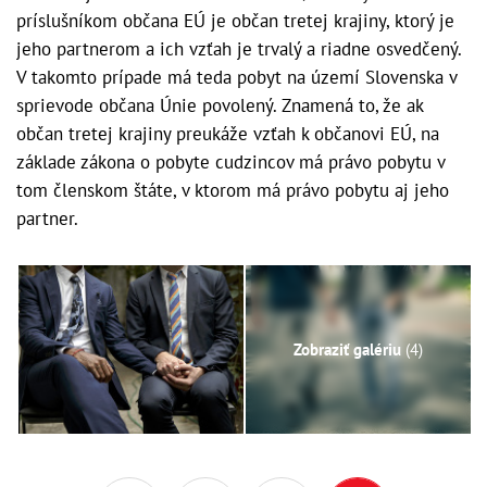
príslušníkom občana EÚ je občan tretej krajiny, ktorý je
jeho partnerom a ich vzťah je trvalý a riadne osvedčený.
V takomto prípade má teda pobyt na území Slovenska v
sprievode občana Únie povolený. Znamená to, že ak
občan tretej krajiny preukáže vzťah k občanovi EÚ, na
základe zákona o pobyte cudzincov má právo pobytu v
tom členskom štáte, v ktorom má právo pobytu aj jeho
partner.
Zobraziť galériu
(4)