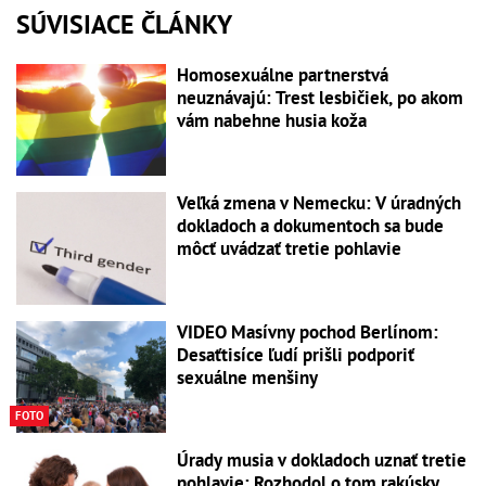
SÚVISIACE ČLÁNKY
Homosexuálne partnerstvá
neuznávajú: Trest lesbičiek, po akom
vám nabehne husia koža
Veľká zmena v Nemecku: V úradných
dokladoch a dokumentoch sa bude
môcť uvádzať tretie pohlavie
VIDEO Masívny pochod Berlínom:
Desaťtisíce ľudí prišli podporiť
sexuálne menšiny
FOTO
Úrady musia v dokladoch uznať tretie
pohlavie: Rozhodol o tom rakúsky