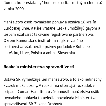
Rumunsku prestala byť homosexualita trestným činom až
v roku 2000.
Manželstvo osôb rovnakého pohlavia uznáva 16 krajín
Európskej únie, ďalšie vrátane Česka umožňujú gayom a
lesbám uzatvárať takzvané registrované partnerstvá.
Okrem Rumunska s inštitútom registrovaného
partnerstva však neráta právny poriadok v Bulharsku,
Lotyšsku, Litve, Poľsku a ani na Slovensku.
Reakcia ministerstva spravodlivosti
Ústava SR vymedzuje len manželstvo, a to ako jedinečný
zväzok muža a ženy. V reakcii na utorňajší rozsudok v
prípade Coman-Hamilton o zákonnosti manželstva osôb
rovnakého pohlavia to uviedla hovorkyňa Ministerstva
spravodlivosti SR Zuzana Drobová.