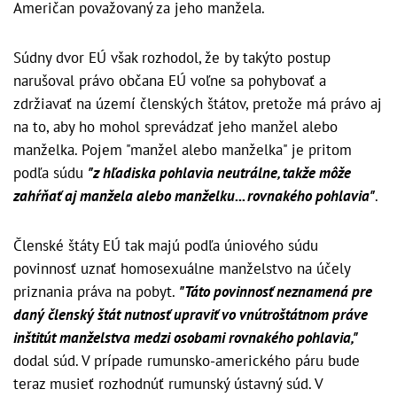
Američan považovaný za jeho manžela.
Súdny dvor EÚ však rozhodol, že by takýto postup
narušoval právo občana EÚ voľne sa pohybovať a
zdržiavať na území členských štátov, pretože má právo aj
na to, aby ho mohol sprevádzať jeho manžel alebo
manželka. Pojem "manžel alebo manželka" je pritom
podľa súdu
"z hľadiska pohlavia neutrálne, takže môže
zahŕňať aj manžela alebo manželku... rovnakého pohlavia"
.
Členské štáty EÚ tak majú podľa úniového súdu
povinnosť uznať homosexuálne manželstvo na účely
priznania práva na pobyt.
"Táto povinnosť neznamená pre
daný členský štát nutnosť upraviť vo vnútroštátnom práve
inštitút manželstva medzi osobami rovnakého pohlavia,"
dodal súd. V prípade rumunsko-amerického páru bude
teraz musieť rozhodnúť rumunský ústavný súd. V