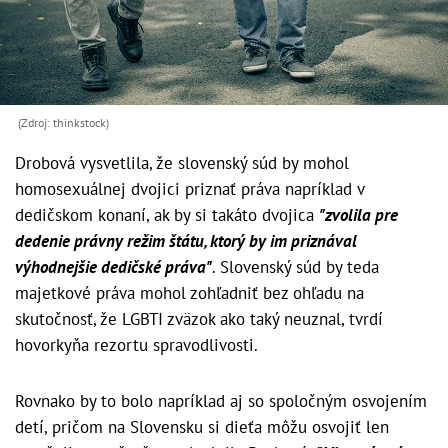
(Zdroj: thinkstock)
Drobová vysvetlila, že slovenský súd by mohol
homosexuálnej dvojici priznať práva napríklad v
dedičskom konaní, ak by si takáto dvojica
"zvolila pre
dedenie právny režim štátu, ktorý by im priznával
výhodnejšie dedičské práva"
. Slovenský súd by teda
majetkové práva mohol zohľadniť bez ohľadu na
skutočnosť, že LGBTI zväzok ako taký neuznal, tvrdí
hovorkyňa rezortu spravodlivosti.
Rovnako by to bolo napríklad aj so spoločným osvojením
detí, pričom na Slovensku si dieťa môžu osvojiť len