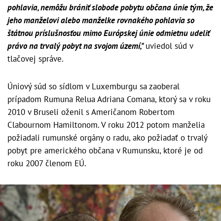
pohlavia, nemôžu brániť slobode pobytu občana únie tým, že
jeho manželovi alebo manželke rovnakého pohlavia so
štátnou príslušnosťou mimo Európskej únie odmietnu udeliť
právo na trvalý pobyt na svojom území,"
uviedol súd v
tlačovej správe.
Úniový súd so sídlom v Luxemburgu sa zaoberal
prípadom Rumuna Relua Adriana Comana, ktorý sa v roku
2010 v Bruseli oženil s Američanom Robertom
Clabournom Hamiltonom. V roku 2012 potom manželia
požiadali rumunské orgány o radu, ako požiadať o trvalý
pobyt pre amerického občana v Rumunsku, ktoré je od
roku 2007 členom EÚ.