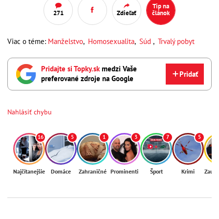
Tip na
271
Zdieľať
článok
Viac o téme:
Manželstvo
,
Homosexualita
,
Súd
,
Trvalý pobyt
Pridajte si Topky.sk
medzi Vaše
Pridať
preferované zdroje na Google
Nahlásiť chybu
16
5
1
3
7
5
Najčítanejšie
Domáce
Zahraničné
Prominenti
Šport
Krimi
Zaují