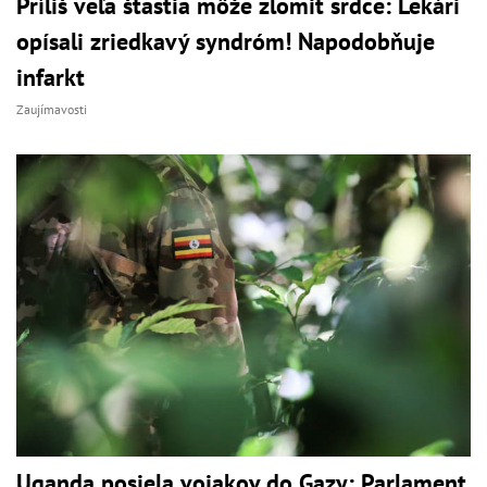
Príliš veľa šťastia môže zlomiť srdce: Lekári
opísali zriedkavý syndróm! Napodobňuje
infarkt
Zaujímavosti
Uganda posiela vojakov do Gazy: Parlament