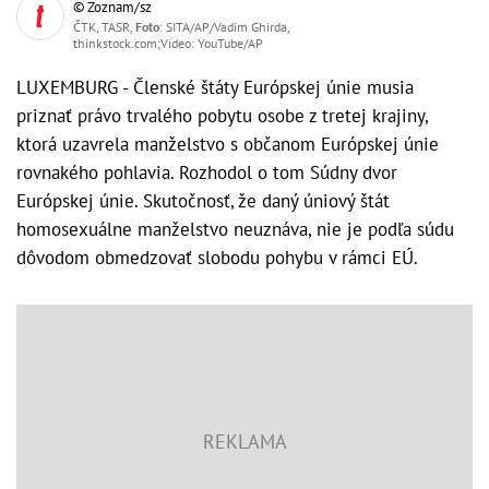
© Zoznam/sz
ČTK, TASR,
Foto
: SITA/AP/Vadim Ghirda,
thinkstock.com;Video: YouTube/AP
LUXEMBURG - Členské štáty Európskej únie musia
priznať právo trvalého pobytu osobe z tretej krajiny,
ktorá uzavrela manželstvo s občanom Európskej únie
rovnakého pohlavia. Rozhodol o tom Súdny dvor
Európskej únie. Skutočnosť, že daný úniový štát
homosexuálne manželstvo neuznáva, nie je podľa súdu
dôvodom obmedzovať slobodu pohybu v rámci EÚ.