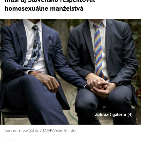
homosexuálne manželstvá
Zobraziť galériu
(4)
Ilustračné foto (Zdroj: SITA/AP/Vadim Ghirda)