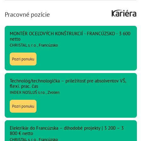
Pracovné pozície
MONTÉR OCEĽOVÝCH KONŠTRUKCIÍ - FRANCÚZSKO - 3 600
netto
CHRISTAL s. r. o., Francúzsko
Pozri ponuku
Technológ/technologička – príležitosť pre absolventov VŠ,
flexi. prac. čas
INDEX NOSLUŠ s.r.o., Zvolen
Pozri ponuku
Elektrikár do Francúzska – dlhodobé projekty | 3 200 – 3
800 € netto
CHRISTAL s. r. o., Francúzsko