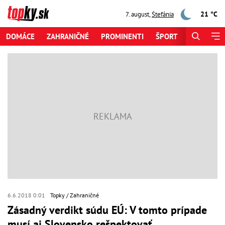
21 °C
7. august
,
Štefánia
DOMÁCE
ZAHRANIČNÉ
PROMINENTI
ŠPORT
ZAUJÍMAV
6.6.2018 0:01
Topky
Zahraničné
Zásadný verdikt súdu EÚ: V tomto prípade
musí aj Slovensko rešpektovať