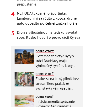
prepustenie!
NEHODA luxusného športiaka:
Lamborghini sa rútilo z kopca, druhé
auto dopadlo po čelnej zrážke horšie
Dron s výbušninou na letisku vyvolal
spor: Rusko hovorí o provokácii Kyjeva
DOBRE VEDIEŤ
Extrémne teploty? Byty v
srdci Bratislavy majú
výnimočný systém, ktorý
ešte aj šetrí náklady
DOBRE VEDIEŤ
Zbaľte sa na letný piknik bez
stresu: Tieto praktické
vychytávky vám ušetria
miesto v batohu!
DOBRE VEDIEŤ
Inflácia zmenila správanie
Slovákov: Ako narábať s