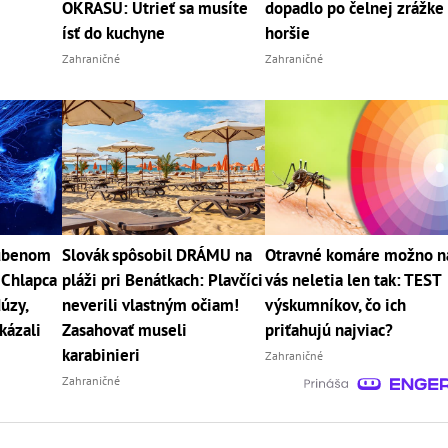
OKRASU: Utrieť sa musíte
dopadlo po čelnej zrážke
ísť do kuchyne
horšie
Zahraničné
Zahraničné
ľúbenom
Slovák spôsobil DRÁMU na
Otravné komáre možno n
 Chlapca
pláži pri Benátkach: Plavčíci
vás neletia len tak: TEST
úzy,
neverili vlastným očiam!
výskumníkov, čo ich
kázali
Zasahovať museli
priťahujú najviac?
karabinieri
Zahraničné
Zahraničné