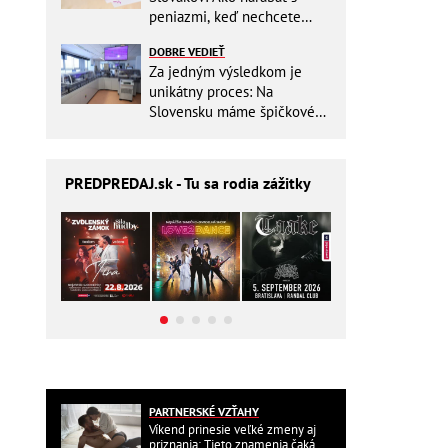
peniazmi, keď nechcete
zbytočne riskovať?
DOBRE VEDIEŤ
Za jedným výsledkom je
unikátny proces: Na
Slovensku máme špičkové
pracovisko
PREDPREDAJ
.sk - Tu sa rodia zážitky
PARTNERSKÉ VZŤAHY
Víkend prinesie veľké zmeny aj
priznania: Tieto znamenia čaká