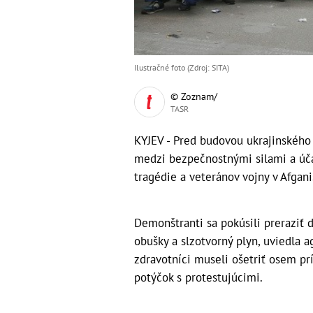
Ilustračné foto (Zdroj: SITA)
© Zoznam/
TASR
KYJEV - Pred budovou ukrajinského 
medzi bezpečnostnými silami a úča
tragédie a veteránov vojny v Afgani
Demonštranti sa pokúsili preraziť 
obušky a slzotvorný plyn, uviedla 
zdravotníci museli ošetriť osem prís
potýčok s protestujúcimi.