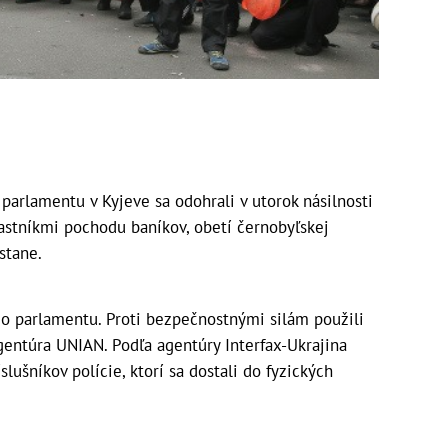
parlamentu v Kyjeve sa odohrali v utorok násilnosti
stníkmi pochodu baníkov, obetí černobyľskej
stane.
do parlamentu. Proti bezpečnostnými silám použili
agentúra UNIAN. Podľa agentúry Interfax-Ukrajina
lušníkov polície, ktorí sa dostali do fyzických