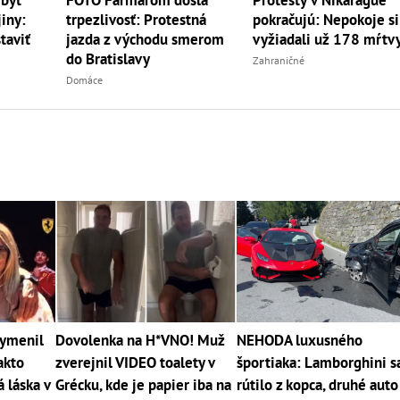
iny:
trpezlivosť: Protestná
pokračujú: Nepokoje si
taviť
jazda z východu smerom
vyžiadali už 178 mŕtv
do Bratislavy
Zahraničné
Domáce
vymenil
Dovolenka na H*VNO! Muž
NEHODA luxusného
akto
zverejnil VIDEO toalety v
športiaka: Lamborghini s
 láska v
Grécku, kde je papier iba na
rútilo z kopca, druhé auto