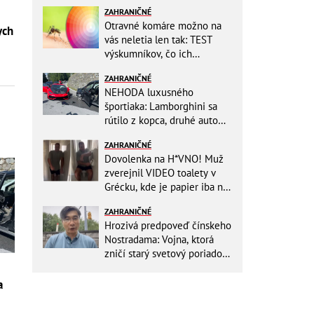
ZAHRANIČNÉ
Otravné komáre možno na
ych
vás neletia len tak: TEST
výskumníkov, čo ich
priťahujú najviac?
ZAHRANIČNÉ
NEHODA luxusného
športiaka: Lamborghini sa
rútilo z kopca, druhé auto
dopadlo po čelnej zrážke
ZAHRANIČNÉ
horšie
Dovolenka na H*VNO! Muž
zverejnil VIDEO toalety v
Grécku, kde je papier iba na
OKRASU: Utrieť sa musíte ísť
ZAHRANIČNÉ
do kuchyne
Hrozivá predpoveď čínskeho
Nostradama: Vojna, ktorá
zničí starý svetový poriadok!
Už sa viackrát nemýlil
a