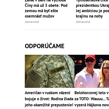
Číny má už 3 obete: Pod
prezidentkou Ukraj
zemou má byť ešte
Jej ambíciou je pos
osemnásť mužov
krajinu na nohy
Zahraničné
Zahraničné
ODPORÚČAME
Američan v ruskom väzení
Belohorcovej telo 
bojuje o život: Rodina žiada
za TOTO: Wauuu... T
jeho okamžité prepustenie!
vyzerá Hájkova nová