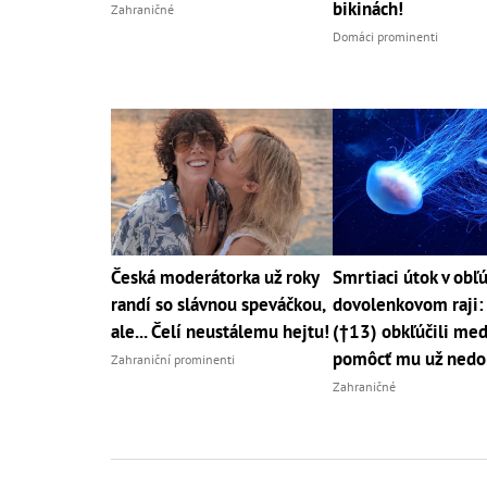
bikinách!
Zahraničné
Domáci prominenti
Česká moderátorka už roky
Smrtiaci útok v ob
randí so slávnou speváčkou,
dovolenkovom raji:
ale... Čelí neustálemu hejtu!
(†13) obkľúčili med
pomôcť mu už nedo
Zahraniční prominenti
Zahraničné