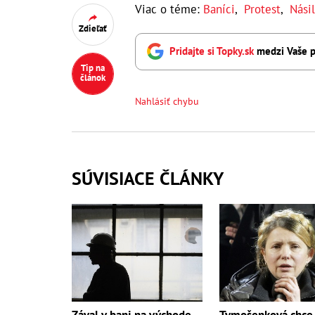
Viac o téme:
Baníci
,
Protest
,
Násil
Zdieľať
Pridajte si Topky.sk
medzi Vaše p
Tip na
článok
Nahlásiť chybu
SÚVISIACE ČLÁNKY
Zával v bani na východe
Tymošenková chce 