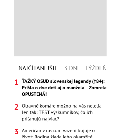
NAJČÍTANEJŠIE
3 DNI
TÝŽDEŇ
ŤAŽKÝ OSUD slovenskej legendy (†84):
Prišla o dve deti aj o manžela... Zomrela
OPUSTENÁ!
Otravné komáre možno na vás neletia
len tak: TEST výskumníkov, čo ich
priťahujú najviac?
Američan v ruskom väzení bojuje o
život: Rodina žiada jeho okamžité