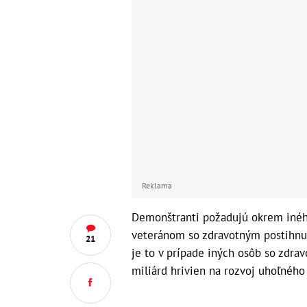
Reklama
Demonštranti požadujú okrem inéh
veteránom so zdravotným postihnu
21
je to v prípade iných osôb so zdra
miliárd hrivien na rozvoj uhoľného