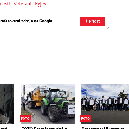
nosti
,
Veteráni
,
Kyjev
referované zdroje na Google
Pridať
FOTO
FOTO
byť
FOTO Farmárom došla
Protesty v Nikarague