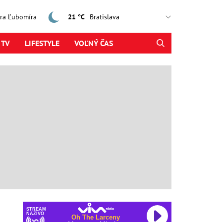
jtra Ľubomíra
21 °C
 TV
LIFESTYLE
VOĽNÝ ČAS
STREAM
NAŽIVO
Oh The Larceny