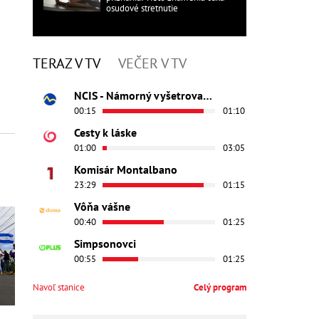
osudové stretnutie
TERAZ V TV
VEČER V TV
NCIS - Námorný vyšetrovací úrad
00:15
01:10
Cesty k láske
01:00
03:05
Komisár Montalbano
23:29
01:15
Vôňa vášne
00:40
01:25
Simpsonovci
00:55
01:25
Navoľ stanice
Celý program