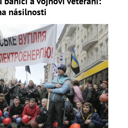
 baníci a vojnoví veteráni:
a násilnosti