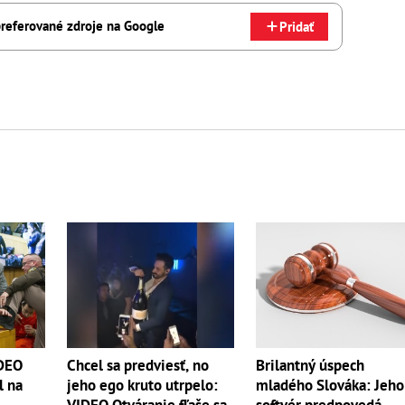
referované zdroje na Google
Pridať
IDEO
Chcel sa predviesť, no
Brilantný úspech
l na
jeho ego kruto utrpelo:
mladého Slováka: Jeho
VIDEO Otváranie fľaše sa
softvér predpovedá