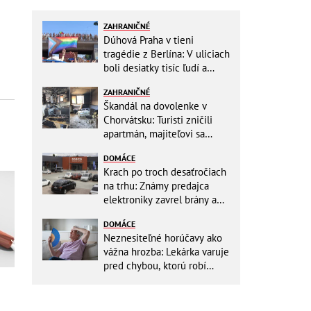
ZAHRANIČNÉ
Dúhová Praha v tieni
tragédie z Berlína: V uliciach
boli desiatky tisíc ľudí a
stovky policajtov
ZAHRANIČNÉ
Škandál na dovolenke v
Chorvátsku: Turisti zničili
apartmán, majiteľovi sa
vysmievali a ešte chcú
DOMÁCE
preplatiť hotel
Krach po troch desaťročiach
na trhu: Známy predajca
elektroniky zavrel brány a
mieri do bankrotu!
DOMÁCE
Neznesiteľné horúčavy ako
vážna hrozba: Lekárka varuje
pred chybou, ktorú robí
väčšina starších ľudí!