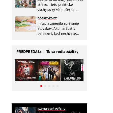
stresu: Tieto praktické
vychytávky vám ušetria
miesto v batohu!
DOBRE VEDIEŤ
Inflácia zmenila správanie
Slovákov: Ako narábať s
peniazmi, keď nechcete
zbytočne riskovať?
PREDPREDAJ
.sk - Tu sa rodia zážitky
PARTNERSKÉ VZŤAHY