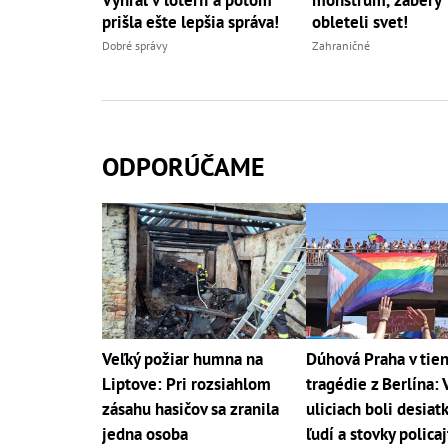
prišla ešte lepšia správa!
obleteli svet!
Dobré správy
Zahraničné
ODPORÚČAME
Veľký požiar humna na
Dúhová Praha v tien
Liptove: Pri rozsiahlom
tragédie z Berlína: 
zásahu hasičov sa zranila
uliciach boli desiatk
jedna osoba
ľudí a stovky polica