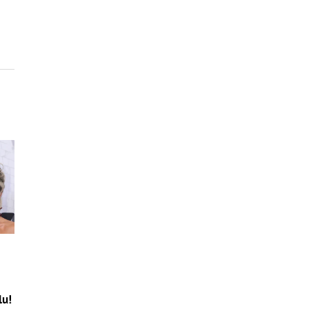
o
lu!