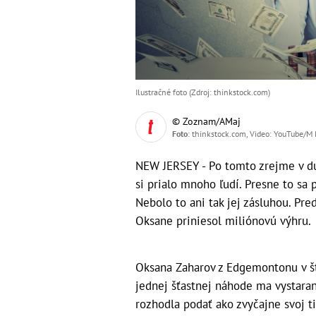
Ilustračné foto (Zdroj: thinkstock.com)
© Zoznam/AMaj
Foto
: thinkstock.com, Video: YouTube/M
NEW JERSEY - Po tomto zrejme v du
si prialo mnoho ľudí. Presne to sa
Nebolo to ani tak jej zásluhou. Pre
Oksane priniesol miliónovú výhru.
Oksana Zaharov z Edgemontonu v št
jednej šťastnej náhode ma vystaran
rozhodla podať ako zvyčajne svoj ti