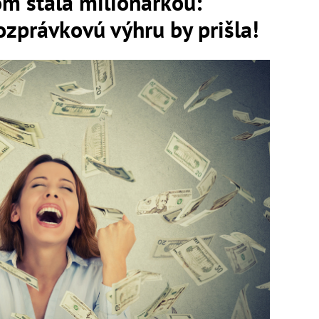
m stala milionárkou:
rozprávkovú výhru by prišla!