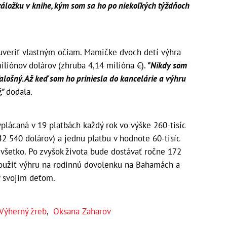
áložku v knihe, kým som sa ho po niekoľkých týždňoch
uveriť vlastným očiam. Mamičke dvoch detí výhra
iliónov dolárov (zhruba 4,14 milióna €).
"Nikdy som
 falošný. Až keď som ho priniesla do kancelárie a výhru
,"
dodala.
plácaná v 19 platbách každý rok vo výške 260-tisíc
42 540 dolárov) a jednu platbu v hodnote 60-tisíc
e všetko. Po zvyšok života bude dostávať ročne 172
oužiť výhru na rodinnú dovolenku na Bahamách a
y svojim deťom.
Výherný žreb
,
Oksana Zaharov