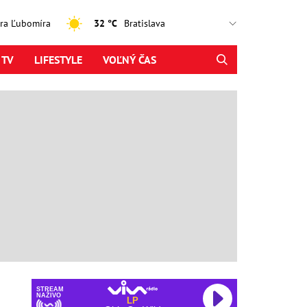
jtra Ľubomíra
32 °C
 TV
LIFESTYLE
VOĽNÝ ČAS
STREAM
NAŽIVO
LP