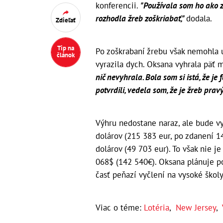
konferencii.
"Používala som ho ako z
rozhodla žreb zoškriabať,"
dodala.
Zdieľať
Tip na
Po zoškrabaní žrebu však nemohla 
článok
vyrazila dych. Oksana vyhrala päť m
nič nevyhrala. Bola som si istá, že je
potvrdili, vedela som, že je žreb pravý
Výhru nedostane naraz, ale bude vy
dolárov (215 383 eur, po zdanení 1
dolárov (49 703 eur). To však nie j
068$ (142 540€). Oksana plánuje p
časť peňazí vyčlení na vysoké škol
Viac o téme:
Lotéria
,
New Jersey
,