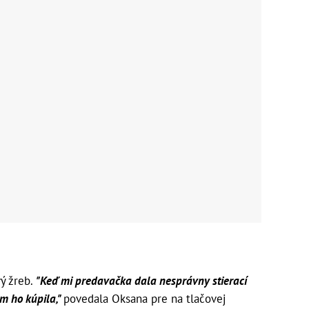
ý žreb.
"Keď mi predavačka dala nesprávny stierací
om ho kúpila,"
povedala Oksana pre na tlačovej