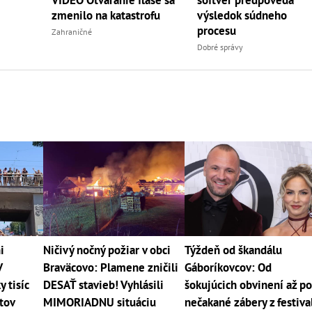
zmenilo na katastrofu
výsledok súdneho
procesu
Zahraničné
Dobré správy
i
Ničivý nočný požiar v obci
Týždeň od škandálu
V
Braväcovo: Plamene zničili
Gáboríkovcov: Od
y tisíc
DESAŤ stavieb! Vyhlásili
šokujúcich obvinení až p
jtov
MIMORIADNU situáciu
nečakané zábery z festiva