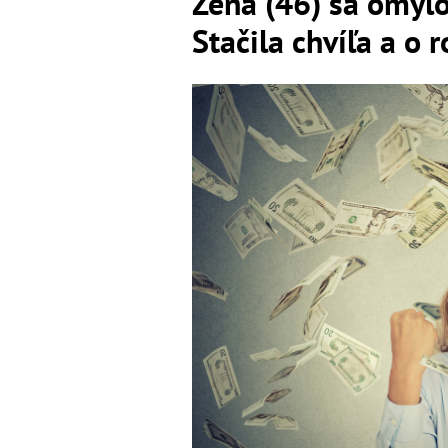
Žena (46) sa omylo
Stačila chvíľa a o 