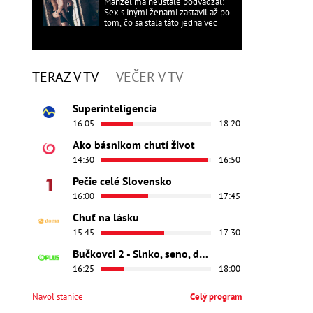
Manžel ma neustále podvádzal:
Sex s inými ženami zastavil až po
tom, čo sa stala táto jedna vec
TERAZ V TV
VEČER V TV
Superinteligencia
16:05
18:20
Ako básnikom chutí život
14:30
16:50
Pečie celé Slovensko
16:00
17:45
Chuť na lásku
15:45
17:30
Bučkovci 2 - Slnko, seno, dedina
16:25
18:00
Navoľ stanice
Celý program