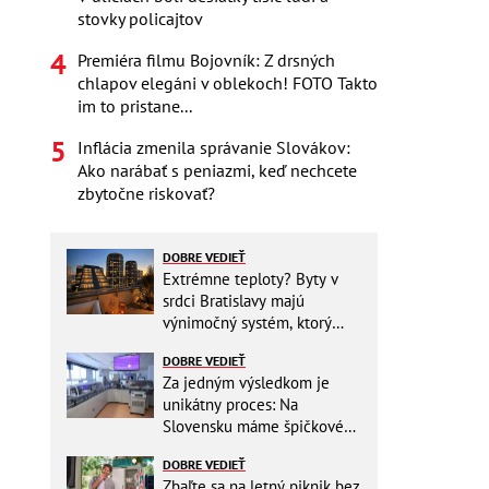
stovky policajtov
Premiéra filmu Bojovník: Z drsných
chlapov elegáni v oblekoch! FOTO Takto
im to pristane...
Inflácia zmenila správanie Slovákov:
Ako narábať s peniazmi, keď nechcete
zbytočne riskovať?
DOBRE VEDIEŤ
Extrémne teploty? Byty v
srdci Bratislavy majú
výnimočný systém, ktorý
ešte aj šetrí náklady
DOBRE VEDIEŤ
Za jedným výsledkom je
unikátny proces: Na
Slovensku máme špičkové
pracovisko
DOBRE VEDIEŤ
Zbaľte sa na letný piknik bez