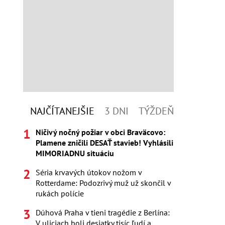
NAJČÍTANEJŠIE
3 DNI
TÝŽDEŇ
Ničivý nočný požiar v obci Braväcovo:
Plamene zničili DESAŤ stavieb! Vyhlásili
MIMORIADNU situáciu
Séria krvavých útokov nožom v
Rotterdame: Podozrivý muž už skončil v
rukách polície
Dúhová Praha v tieni tragédie z Berlína:
V uliciach boli desiatky tisíc ľudí a