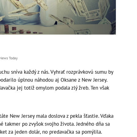
 News Today
chu sníva každý z nás. Vyhrať rozprávkovú sumu by
 podarilo úplnou náhodou aj Oksane z New Jersey.
davačka jej totiž omylom podala zlý žreb. Ten však
áte New Jersey mala doslova z pekla šťastie. Vďaka
é takmer po zvyšok svojho života. Jedného dňa sa
ket za jeden dolár, no predavačka sa pomýlila.