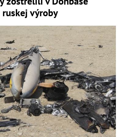
y zostrelili v Donbase
o ruskej výroby