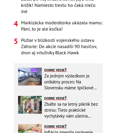
krížik! Namiesto trestu ho čaká niečo
iné
Markizácka moderátorka ukázala mamu:
Páni, to je ale kočka!
Požiar v blízkosti vojenského ústavu
Záhorie: Do akcie nasadili 90 hasičov,
dron aj vrtuľníky Black Hawk
DOBRE VEDIEŤ
Za jedným výsledkom je
unikátny proces: Na
Slovensku máme špičkové
pracovisko
DOBRE VEDIEŤ
Zbaľte sa na letný piknik bez
stresu: Tieto praktické
vychytávky vám ušetria
miesto v batohu!
DOBRE VEDIEŤ
Inflácia zmenila správanie