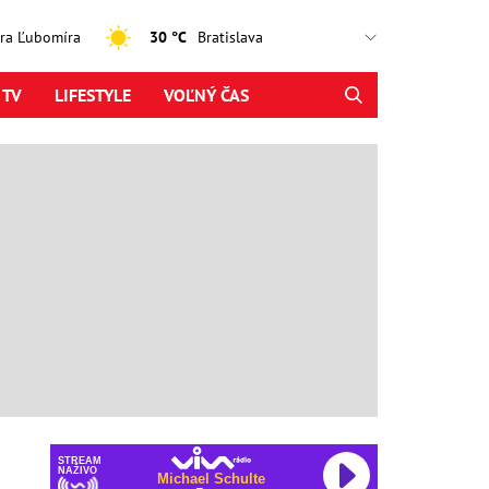
jtra Ľubomíra
30 °C
 TV
LIFESTYLE
VOĽNÝ ČAS
STREAM
NAŽIVO
Michael Schulte