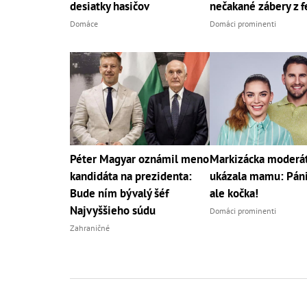
desiatky hasičov
nečakané zábery z f
Domáce
Domáci prominenti
Péter Magyar oznámil meno
Markizácka moderá
kandidáta na prezidenta:
ukázala mamu: Páni,
Bude ním bývalý šéf
ale kočka!
Najvyššieho súdu
Domáci prominenti
Zahraničné