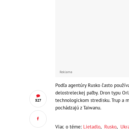
Reklama
Podľa agentúry Rusko často použí
delostreleckej paľby. Dron typu Or
technologickom stredisku. Trup a 
527
pochádzajú z Taiwanu.
Viac o téme:
Lietadlo
,
Rusko
,
Ukra