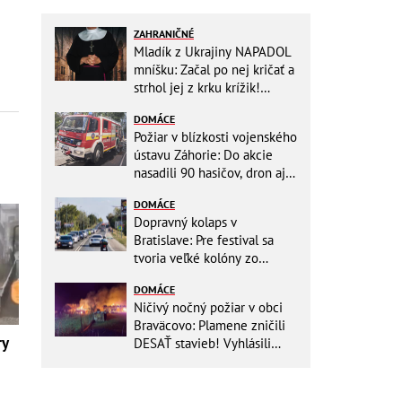
ZAHRANIČNÉ
Mladík z Ukrajiny NAPADOL
mníšku: Začal po nej kričať a
strhol jej z krku krížik!
Namiesto trestu ho čaká
DOMÁCE
niečo iné
Požiar v blízkosti vojenského
ústavu Záhorie: Do akcie
nasadili 90 hasičov, dron aj
vrtuľníky Black Hawk
DOMÁCE
Dopravný kolaps v
Bratislave: Pre festival sa
tvoria veľké kolóny zo
všetkých smerov
DOMÁCE
Ničivý nočný požiar v obci
Braväcovo: Plamene zničili
ry
DESAŤ stavieb! Vyhlásili
MIMORIADNU situáciu