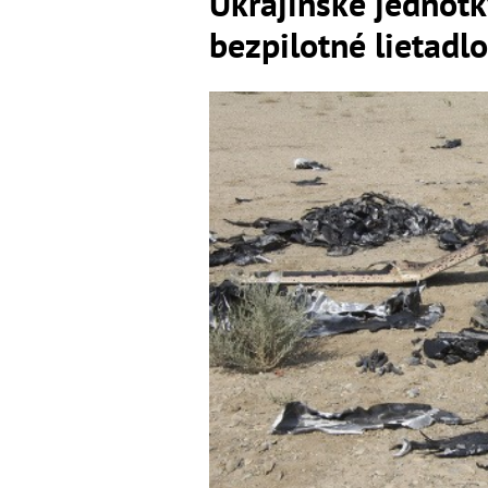
Ukrajinské jednotk
bezpilotné lietadl