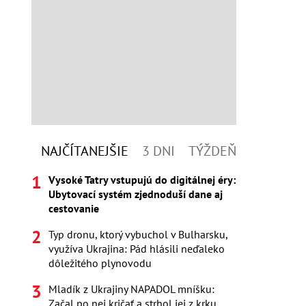
NAJČÍTANEJŠIE
3 DNI
TÝŽDEŇ
Vysoké Tatry vstupujú do digitálnej éry:
Ubytovací systém zjednoduší dane aj
cestovanie
Typ dronu, ktorý vybuchol v Bulharsku,
využíva Ukrajina: Pád hlásili neďaleko
dôležitého plynovodu
Mladík z Ukrajiny NAPADOL mníšku:
Začal po nej kričať a strhol jej z krku