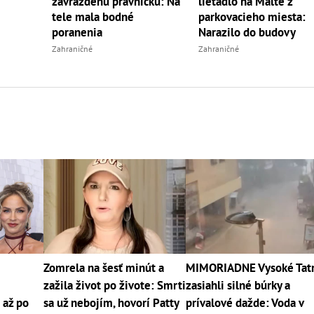
zavraždenú právničku: Na
lietadlo na Malte z
tele mala bodné
parkovacieho miesta:
poranenia
Narazilo do budovy
Zahraničné
Zahraničné
Zomrela na šesť minút a
MIMORIADNE Vysoké Tat
zažila život po živote: Smrti
zasiahli silné búrky a
 až po
sa už nebojím, hovorí Patty
prívalové dažde: Voda v