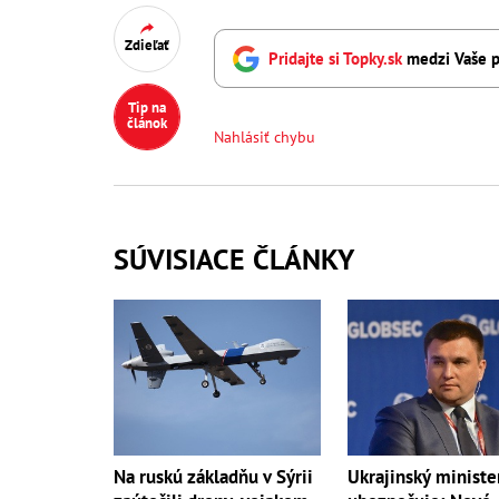
Zdieľať
Pridajte si Topky.sk
medzi Vaše p
Tip na
článok
Nahlásiť chybu
SÚVISIACE ČLÁNKY
Na ruskú základňu v Sýrii
Ukrajinský ministe