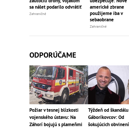
zaútočili drony, vojakom
ubezpečuje: Nové
sa nálet podarilo odvrátiť
americké zbrane
použijeme iba v
Zahraničné
sebaobrane
Zahraničné
ODPORÚČAME
Požiar v tesnej blízkosti
Týždeň od škandálu
vojenského ústavu: Na
Gáboríkovcov: Od
Záhorí bojujú s plameňmi
šokujúcich obvinení