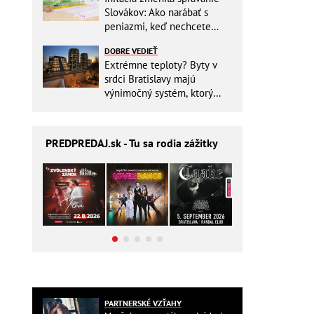
Slovákov: Ako narábať s
peniazmi, keď nechcete
zbytočne riskovať?
DOBRE VEDIEŤ
Extrémne teploty? Byty v
srdci Bratislavy majú
výnimočný systém, ktorý
ešte aj šetrí náklady
PREDPREDAJ
.sk - Tu sa rodia zážitky
PARTNERSKÉ VZŤAHY