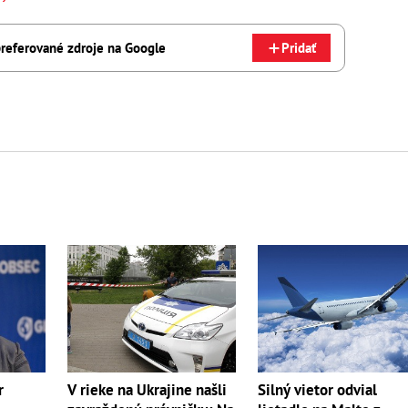
referované zdroje na Google
Pridať
r
V rieke na Ukrajine našli
Silný vietor odvial