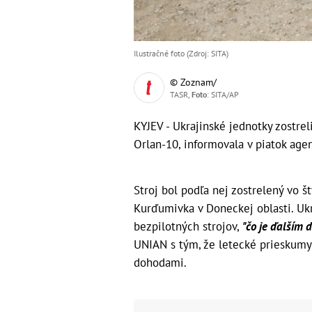
Ilustračné foto (Zdroj: SITA)
© Zoznam/
TASR,
Foto
: SITA/AP
KYJEV - Ukrajinské jednotky zostrel
Orlan-10, informovala v piatok age
Stroj bol podľa nej zostrelený vo 
Kurďumivka v Doneckej oblasti. Ukra
bezpilotných strojov,
"čo je ďalším 
UNIAN s tým, že letecké prieskumy
dohodami.