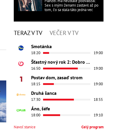
Manžel ma neustále podvádzal:
Sex s inými ženami zastavil až po
tom, čo sa stala táto jedna vec
TERAZ V TV
VEČER V TV
Smotánka
18:20
19:00
Šťastný nový rok 2: Dobro došli
16:50
19:00
Postav dom, zasaď strom
18:15
19:00
Druhá šanca
17:30
18:55
Áno, šéfe
18:00
19:10
Navoľ stanice
Celý program