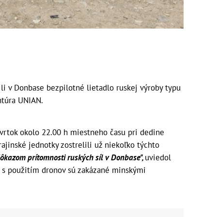
ili v Donbase bezpilotné lietadlo ruskej výroby typu
ntúra UNIAN.
štvrtok okolo 22.00 h miestneho času pri dedine
jinské jednotky zostrelili už niekoľko týchto
dôkazom prítomnosti ruských síl v Donbase",
uviedol
 s použitím dronov sú zakázané minskými