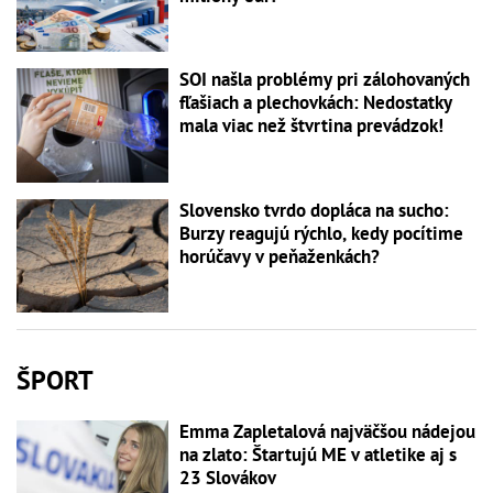
SOI našla problémy pri zálohovaných
fľašiach a plechovkách: Nedostatky
mala viac než štvrtina prevádzok!
Slovensko tvrdo dopláca na sucho:
Burzy reagujú rýchlo, kedy pocítime
horúčavy v peňaženkách?
ŠPORT
Emma Zapletalová najväčšou nádejou
na zlato: Štartujú ME v atletike aj s
23 Slovákov