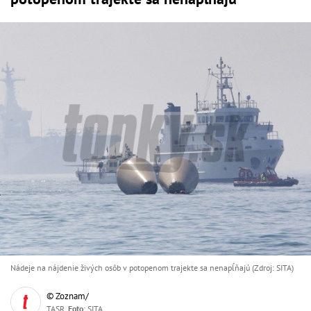
Nádeje na nájdenie živých osôb v potopenom trajekte sa nenapĺňajú (Zdroj: SITA)
© Zoznam/
TASR,
Foto
: SITA