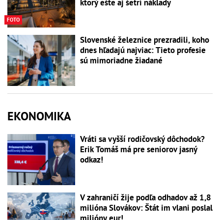
ktorý ešte aj šetrí náklady
FOTO
Slovenské železnice prezradili, koho
dnes hľadajú najviac: Tieto profesie
sú mimoriadne žiadané
EKONOMIKA
Vráti sa vyšší rodičovský dôchodok?
Erik Tomáš má pre seniorov jasný
odkaz!
V zahraničí žije podľa odhadov až 1,8
milióna Slovákov: Štát im vlani poslal
milióny eur!