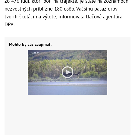
Zo 476 ľudí, ktorí boli na trajekte, je stále na zoznamoch
nezvestných približne 180 osôb. Väčšinu pasažierov
tvorili školáci na výlete, informovala tlačová agentúra
DPA.
Mohlo by vás zaujímať: