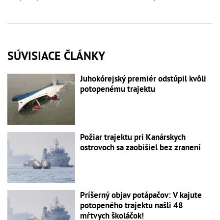
SÚVISIACE ČLÁNKY
Juhokórejský premiér odstúpil kvôli
potopenému trajektu
Požiar trajektu pri Kanárskych
ostrovoch sa zaobišiel bez zranení
Príšerný objav potápačov: V kajute
potopeného trajektu našli 48
mŕtvych školáčok!