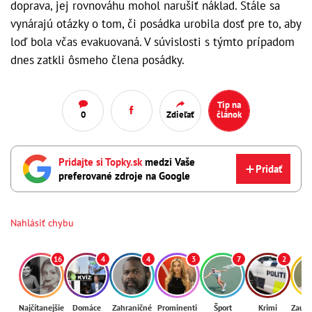
doprava, jej rovnováhu mohol narušiť náklad. Stále sa
vynárajú otázky o tom, či posádka urobila dosť pre to, aby
loď bola včas evakuovaná. V súvislosti s týmto prípadom
dnes zatkli ôsmeho člena posádky.
Tip na
0
Zdieľať
článok
Pridajte si Topky.sk
medzi Vaše
Pridať
preferované zdroje na Google
Nahlásiť chybu
16
4
4
3
7
2
Najčítanejšie
Domáce
Zahraničné
Prominenti
Šport
Krimi
Zaují