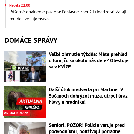
Nedeľa 22:00
Príšerné obvinenie pastora: Pohlavne zneužil tínedžera! Zatajil
mu desivé tajomstvo
DOMÁCE SPRÁVY
Veľké zhrnutie týždňa: Máte prehľad
o tom, čo sa okolo nás deje? Otestuje
sa v KVÍZE
Ďalší útok medveďa pri Martine: V
Sučanoch dohrýzol muža, utrpel úraz
hlavy a hrudníka!
AKTUALIZOVANÉ
Seniori, POZOR! Polícia varuje pred
podvodníkmi, používajú poriadne