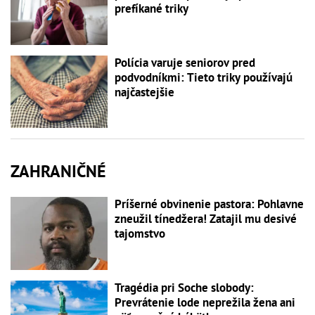
prefíkané triky
Polícia varuje seniorov pred
podvodníkmi: Tieto triky používajú
najčastejšie
ZAHRANIČNÉ
Príšerné obvinenie pastora: Pohlavne
zneužil tínedžera! Zatajil mu desivé
tajomstvo
Tragédia pri Soche slobody:
Prevrátenie lode neprežila žena ani