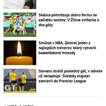
Skalica potvrdzuje dobrú formu na
začiatku sezóny: V Žiline zvíťazila o
dva góly
Smútok v NBA: Zomrel jeden z
najlepších trénerov, ktorý vytvoril
basketbalové hviezdy
Slovanu strelil posledný gól, v odvete
už nenastúpi: Švédsky majster
zamieril do Premier League