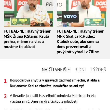
FUTBAL-NL: Hlavný tréner
FUTBAL-NL: Hlavný tréner
MŠK Žilina P.Staňo: Krutá
MFK Skalica R.Hudec:
prehra, máme na viac a
Klobúk dole, ako sme sa
musíme to ukázať
dnes prezentovali a
prvýkrát vyhrali v Žiline
NAJČÍTANEJŠIE
3 DNI
TÝŽDEŇ
Hospodárová chytila v správach záchvat smiechu, stiahla aj
Ďurianovú: Keď to zbadáte, neudržíte sa ani vy!
V lietadle ju zbalil Hasselhoff, odmietla Matrix a chcela
vlastnú smrť: Dnes randí s láskou z mladosti!