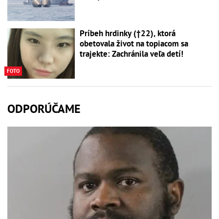
Príbeh hrdinky (†22), ktorá
obetovala život na topiacom sa
trajekte: Zachránila veľa detí!
FOTO
ODPORÚČAME