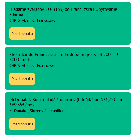
Hľadáme zváračov CO₂ (135) do Francúzska | Ubytovanie
zdarma
CHRISTAL s. r. o., Francúzsko
Pozri ponuku
Elektrikár do Francúzska – dlhodobé projekty | 3 200 – 3
800 € netto
CHRISTAL s. r. o., Francúzsko
Pozri ponuku
McDonald's Budča hľadá študentov (brigáda) od 531,75€ do
669,55€/mes.
McDonald's, Slovenská republika
Pozri ponuku