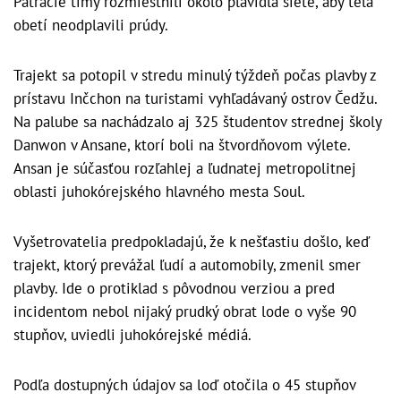
Pátracie tímy rozmiestnili okolo plavidla siete, aby telá
obetí neodplavili prúdy.
Trajekt sa potopil v stredu minulý týždeň počas plavby z
prístavu Inčchon na turistami vyhľadávaný ostrov Čedžu.
Na palube sa nachádzalo aj 325 študentov strednej školy
Danwon v Ansane, ktorí boli na štvordňovom výlete.
Ansan je súčasťou rozľahlej a ľudnatej metropolitnej
oblasti juhokórejského hlavného mesta Soul.
Vyšetrovatelia predpokladajú, že k nešťastiu došlo, keď
trajekt, ktorý prevážal ľudí a automobily, zmenil smer
plavby. Ide o protiklad s pôvodnou verziou a pred
incidentom nebol nijaký prudký obrat lode o vyše 90
stupňov, uviedli juhokórejské médiá.
Podľa dostupných údajov sa loď otočila o 45 stupňov