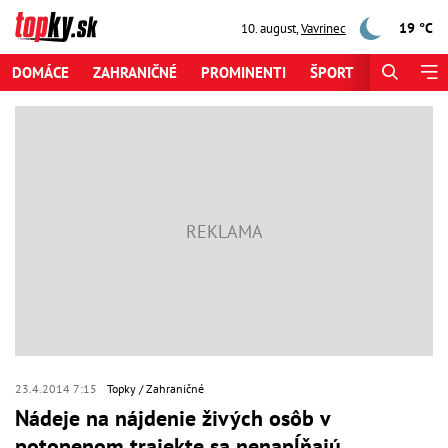
19 °C
10. august
,
Vavrinec
DOMÁCE
ZAHRANIČNÉ
PROMINENTI
ŠPORT
ZAUJÍMAV
23.4.2014 7:15
Topky
Zahraničné
Nádeje na nájdenie živých osôb v
potopenom trajekte sa nenapĺňajú