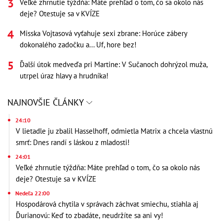
Veľké zhrnutie týždňa: Máte prehľad o tom, čo sa okolo nás
deje? Otestuje sa v KVÍZE
Misska Vojtasová vyťahuje sexi zbrane: Horúce zábery
dokonalého zadočku a... Uf, hore bez!
Ďalší útok medveďa pri Martine: V Sučanoch dohrýzol muža,
utrpel úraz hlavy a hrudníka!
NAJNOVŠIE ČLÁNKY
24:10
V lietadle ju zbalil Hasselhoff, odmietla Matrix a chcela vlastnú
smrť: Dnes randí s láskou z mladosti!
24:01
Veľké zhrnutie týždňa: Máte prehľad o tom, čo sa okolo nás
deje? Otestuje sa v KVÍZE
Nedeľa 22:00
Hospodárová chytila v správach záchvat smiechu, stiahla aj
Ďurianovú: Keď to zbadáte, neudržíte sa ani vy!