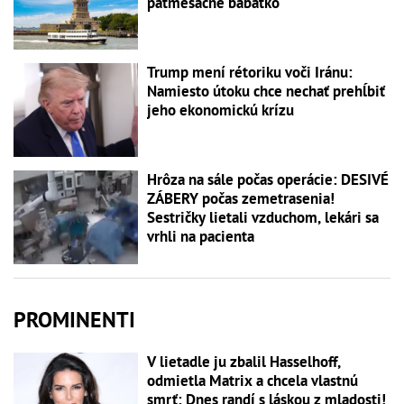
päťmesačné bábätko
Trump mení rétoriku voči Iránu:
Namiesto útoku chce nechať prehĺbiť
jeho ekonomickú krízu
Hrôza na sále počas operácie: DESIVÉ
ZÁBERY počas zemetrasenia!
Sestričky lietali vzduchom, lekári sa
vrhli na pacienta
PROMINENTI
V lietadle ju zbalil Hasselhoff,
odmietla Matrix a chcela vlastnú
smrť: Dnes randí s láskou z mladosti!