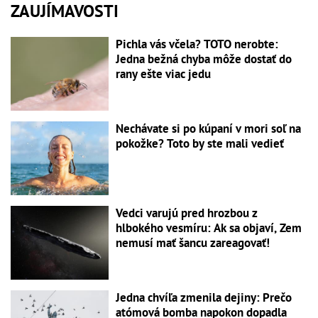
ZAUJÍMAVOSTI
Pichla vás včela? TOTO nerobte:
Jedna bežná chyba môže dostať do
rany ešte viac jedu
Nechávate si po kúpaní v mori soľ na
pokožke? Toto by ste mali vedieť
Vedci varujú pred hrozbou z
hlbokého vesmíru: Ak sa objaví, Zem
nemusí mať šancu zareagovať!
Jedna chvíľa zmenila dejiny: Prečo
atómová bomba napokon dopadla