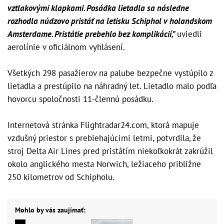
vztlakovými klapkami. Posádka lietadla sa následne
rozhodla núdzovo pristáť na letisku Schiphol v holandskom
Amsterdame. Pristátie prebehlo bez komplikácií,"
uviedli
aerolínie v oficiálnom vyhlásení.
Všetkých 298 pasažierov na palube bezpečne vystúpilo z
lietadla a prestúpilo na náhradný let. Lietadlo malo podľa
hovorcu spoločnosti 11-člennú posádku.
Internetová stránka Flightradar24.com, ktorá mapuje
vzdušný priestor s prebiehajúcimi letmi, potvrdila, že
stroj Delta Air Lines pred pristátím niekoľkokrát zakrúžil
okolo anglického mesta Norwich, ležiaceho približne
250 kilometrov od Schipholu.
Mohlo by vás zaujímať: