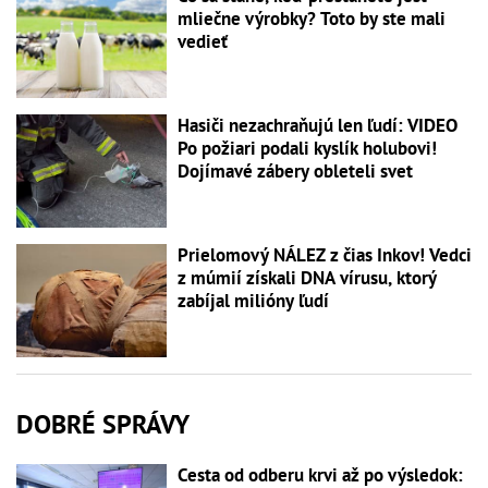
mliečne výrobky? Toto by ste mali
vedieť
Hasiči nezachraňujú len ľudí: VIDEO
Po požiari podali kyslík holubovi!
Dojímavé zábery obleteli svet
Prielomový NÁLEZ z čias Inkov! Vedci
z múmií získali DNA vírusu, ktorý
zabíjal milióny ľudí
DOBRÉ SPRÁVY
Cesta od odberu krvi až po výsledok: