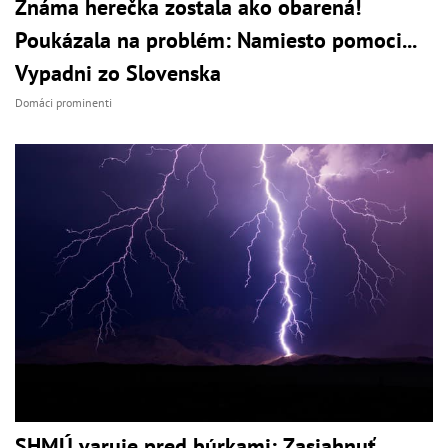
Známa herečka zostala ako obarená!
Poukázala na problém: Namiesto pomoci...
Vypadni zo Slovenska
Domáci prominenti
SHMÚ varuje pred búrkami: Zasiahnuť