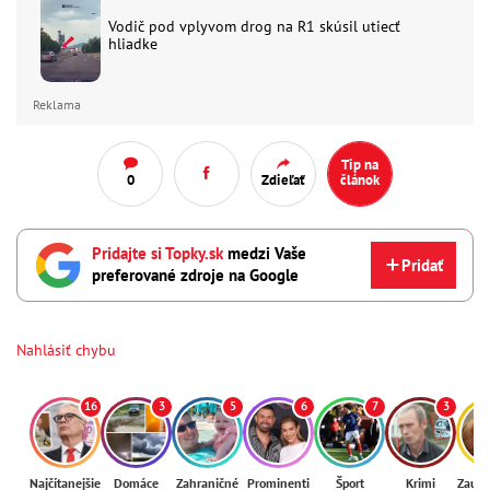
Vodič pod vplyvom drog na R1 skúsil utiecť
hliadke
Reklama
Tip na
0
Zdieľať
článok
Pridajte si Topky.sk
medzi Vaše
Pridať
preferované zdroje na Google
Nahlásiť chybu
16
3
5
6
7
3
Najčítanejšie
Domáce
Zahraničné
Prominenti
Šport
Krimi
Zaují