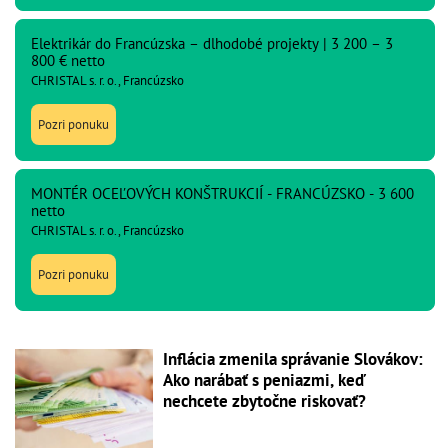
Elektrikár do Francúzska – dlhodobé projekty | 3 200 – 3
800 € netto
CHRISTAL s. r. o., Francúzsko
Pozri ponuku
MONTÉR OCEĽOVÝCH KONŠTRUKCIÍ - FRANCÚZSKO - 3 600
netto
CHRISTAL s. r. o., Francúzsko
Pozri ponuku
Inflácia zmenila správanie Slovákov:
Ako narábať s peniazmi, keď
nechcete zbytočne riskovať?