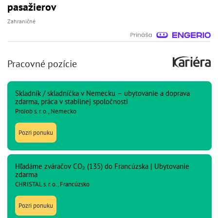
pasažierov
Zahraničné
Pracovné pozície
Skladník / skladníčka v Nemecku – ubytovanie a doprava
zdarma, práca v stabilnej spoločnosti
ProJob s. r. o., Nemecko
Pozri ponuku
Hľadáme zváračov CO₂ (135) do Francúzska | Ubytovanie
zdarma
CHRISTAL s. r. o., Francúzsko
Pozri ponuku