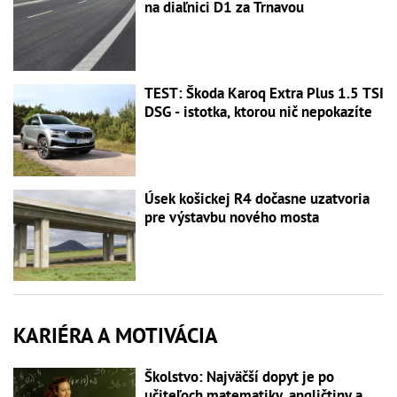
na diaľnici D1 za Trnavou
TEST: Škoda Karoq Extra Plus 1.5 TSI
DSG - istotka, ktorou nič nepokazíte
Úsek košickej R4 dočasne uzatvoria
pre výstavbu nového mosta
KARIÉRA A MOTIVÁCIA
Školstvo: Najväčší dopyt je po
učiteľoch matematiky, angličtiny a