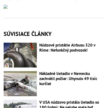
SÚVISIACE ČLÁNKY
Núdzové pristátie Airbusu 320 v
Ríme: Nefunkčný podvozok!
Nákladné lietadlo v Nemecku
zachvátil požiar: Uhynulo 49 tisíc
kurčiat
V USA núdzovo pristálo lietadlo so
180 ľudmi: Na palube mala byť