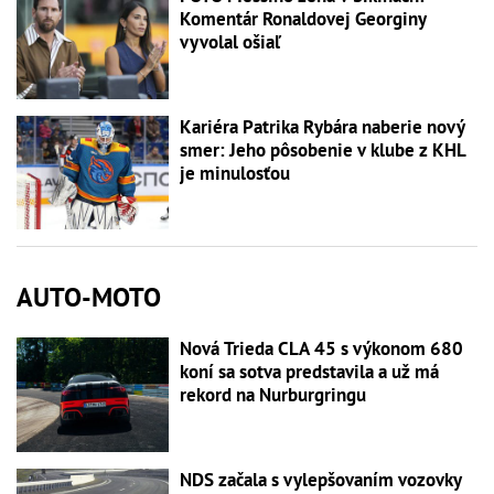
Komentár Ronaldovej Georginy
vyvolal ošiaľ
Kariéra Patrika Rybára naberie nový
smer: Jeho pôsobenie v klube z KHL
je minulosťou
AUTO-MOTO
Nová Trieda CLA 45 s výkonom 680
koní sa sotva predstavila a už má
rekord na Nurburgringu
NDS začala s vylepšovaním vozovky