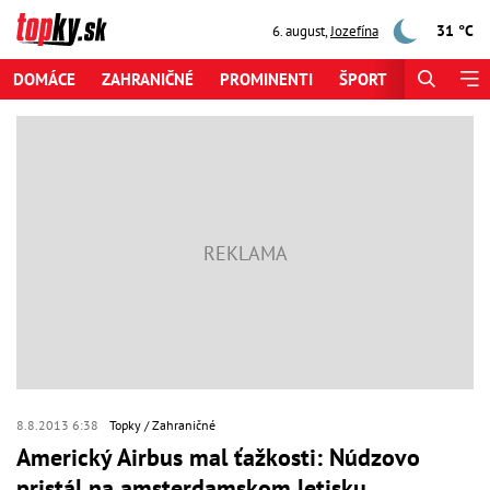
31 °C
6. august
,
Jozefína
DOMÁCE
ZAHRANIČNÉ
PROMINENTI
ŠPORT
ZAUJÍMAV
8.8.2013 6:38
Topky
Zahraničné
Americký Airbus mal ťažkosti: Núdzovo
pristál na amsterdamskom letisku