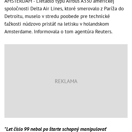
AMSTERDAM - Lietadlo typu Airbus A330 americkej
spoločnosti Delta Air Lines, ktoré smerovalo z Paríža do
Detroitu, muselo v stredu poobede pre technické
ťažkosti núdzovo pristáť na letisku v holandskom
Amsterdame. Informovala o tom agentúra Reuters.
"Let číslo 99 nebol po štarte schopný manipulovať