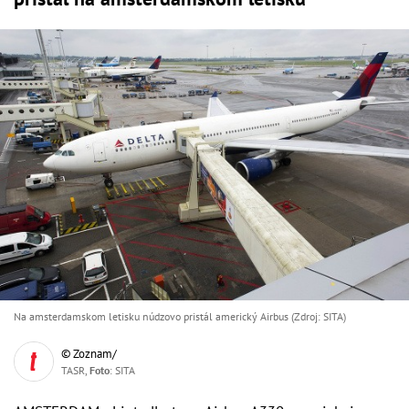
Na amsterdamskom letisku núdzovo pristál americký Airbus (Zdroj: SITA)
© Zoznam/
TASR,
Foto
: SITA