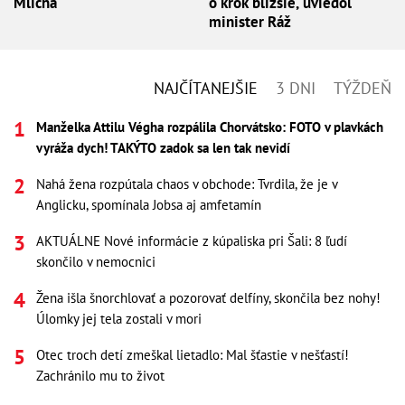
Mlícha
o krok bližšie, uviedol
minister Ráž
NAJČÍTANEJŠIE
3 DNI
TÝŽDEŇ
Manželka Attilu Végha rozpálila Chorvátsko: FOTO v plavkách
vyráža dych! TAKÝTO zadok sa len tak nevidí
Nahá žena rozpútala chaos v obchode: Tvrdila, že je v
Anglicku, spomínala Jobsa aj amfetamín
AKTUÁLNE Nové informácie z kúpaliska pri Šali: 8 ľudí
skončilo v nemocnici
Žena išla šnorchlovať a pozorovať delfíny, skončila bez nohy!
Úlomky jej tela zostali v mori
Otec troch detí zmeškal lietadlo: Mal šťastie v nešťastí!
Zachránilo mu to život