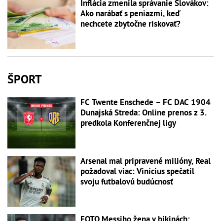
Inflácia zmenila správanie Slovákov:
Ako narábať s peniazmi, keď
nechcete zbytočne riskovať?
ŠPORT
FC Twente Enschede – FC DAC 1904
Dunajská Streda: Online prenos z 3.
predkola Konferenčnej ligy
Arsenal mal pripravené milióny, Real
požadoval viac: Vinícius spečatil
svoju futbalovú budúcnosť
FOTO Messiho žena v bikinách: