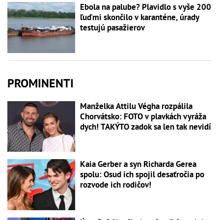
Ebola na palube? Plavidlo s vyše 200
ľuďmi skončilo v karanténe, úrady
testujú pasažierov
PROMINENTI
Manželka Attilu Végha rozpálila
Chorvátsko: FOTO v plavkách vyráža
dych! TAKÝTO zadok sa len tak nevidí
Kaia Gerber a syn Richarda Gerea
spolu: Osud ich spojil desaťročia po
rozvode ich rodičov!