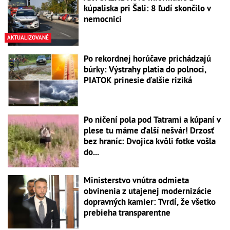
kúpaliska pri Šali: 8 ľudí skončilo v
nemocnici
AKTUALIZOVANÉ
Po rekordnej horúčave prichádzajú
búrky: Výstrahy platia do polnoci,
PIATOK prinesie ďalšie riziká
Po ničení pola pod Tatrami a kúpaní v
plese tu máme ďalší nešvár! Drzosť
bez hraníc: Dvojica kvôli fotke vošla
do...
Ministerstvo vnútra odmieta
obvinenia z utajenej modernizácie
dopravných kamier: Tvrdí, že všetko
prebieha transparentne