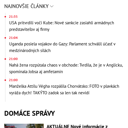
NAJNOVŠIE ČLÁNKY
21:35
USA pritvrdili voči Kube: Nové sankcie zasiahli armádnych
predstaviteľov aj firmy
21:04
Uganda posiela vojakov do Gazy: Parlament schválil účasť v
medzinárodných silách
21:00
Nahá žena rozpútala chaos v obchode: Tvrdila, že je v Anglicku,
spomínala Jobsa aj amfetamín
21:00
Manželka Attilu Végha rozpálila Chorvátsko: FOTO v plavkách
vyráža dych! TAKÝTO zadok sa len tak nevidí
DOMÁCE SPRÁVY
AKTUÁLNE Nové informácie z