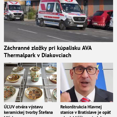
Záchranné zložky pri kúpalisku AVA
Thermalpark v Diakovciach
ÚĽUV otvára výstavu
Rekonštrukcia Hlavnej
keramickej tvorby Štefana
stanice v Bratislave je opäť