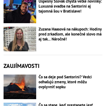
Úspešný Slovák chystá veľké novinky:
Luxusná svadba na Santorini aj
tajomná šou v Bratislave!
Zuzana Haasová na nákupoch: Hodiny
pred zrkadlom, ale konečné slovo má
aj tak... Náročné!
ZAUJÍMAVOSTI
Čo sa deje pod Santorini? Vedci
odhaľujú zmeny, ktoré môžu
ovplyvniť sopku
Čo sa stane, keď prestanete jesť