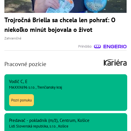
Trojročná Briella sa chcela len pohrať: O
niekoľko minút bojovala o život
Zahraničné
Pracovné pozície
Vodič C, E
MAXXX696 s.r.o., Trenčiansky kraj
Pozri ponuku
Predavač - pokladník (m/ž), Centrum, Košice
Lidl Slovenská republika, s.r.o., Košice