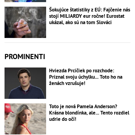
Šokujúce štatistiky z EÚ: Fajčenie nás
stojí MILIARDY eur ročne! Eurostat
ukázal, ako sú na tom Slováci
PROMINENTI
Hviezda Prcičiek po rozchode:
Priznal svoju úchylku... Toto ho na
ženách vzrušuje!
Toto je nová Pamela Anderson?
Krásna blondínka, ale... Tento rozdiel
udrie do očí!