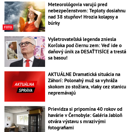
Meteorológovia varujú pred
nebezpečenstvom: Teploty dosiahnu
nad 38 stupňov! Hrozia kolapsy a
búrky
FOTO
Vyšetrovateľská legenda zniesla
Korčoka pod čiernu zem: Veď ide o
daňový únik za DESAŤTISÍCE a trestá
sa basou!
AKTUÁLNE Dramatická situácia na
Záhorí: Polonahý muž sa vyhráža
skokom zo stožiara, vlaky cez stanicu
nepremávajú
Prievidza si pripomína 40 rokov od
havárie v Černobyle: Galéria Jabloň
otvára výstavu s mrazivými
fotografiami