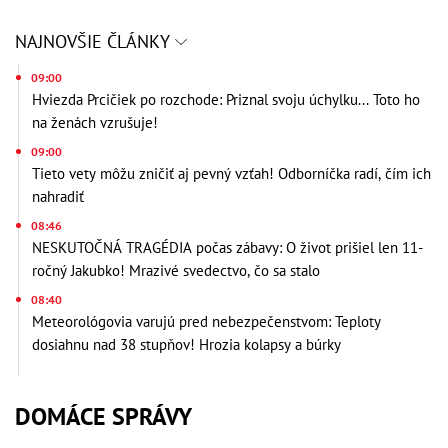
NAJNOVŠIE ČLÁNKY
09:00
Hviezda Prcičiek po rozchode: Priznal svoju úchylku... Toto ho
na ženách vzrušuje!
09:00
Tieto vety môžu zničiť aj pevný vzťah! Odborníčka radí, čím ich
nahradiť
08:46
NESKUTOČNÁ TRAGÉDIA počas zábavy: O život prišiel len 11-
ročný Jakubko! Mrazivé svedectvo, čo sa stalo
08:40
Meteorológovia varujú pred nebezpečenstvom: Teploty
dosiahnu nad 38 stupňov! Hrozia kolapsy a búrky
DOMÁCE SPRÁVY