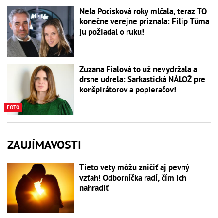
Nela Pocisková roky mlčala, teraz TO
konečne verejne priznala: Filip Tůma
ju požiadal o ruku!
Zuzana Fialová to už nevydržala a
drsne udrela: Sarkastická NÁLOŽ pre
konšpirátorov a popieračov!
FOTO
ZAUJÍMAVOSTI
Tieto vety môžu zničiť aj pevný
vzťah! Odborníčka radí, čím ich
nahradiť