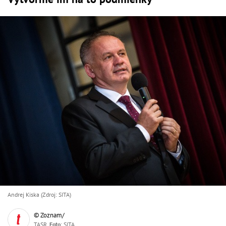
Andrej Kiska (Zdroj: SITA)
© Zoznam/
TASR,
Foto
: SITA