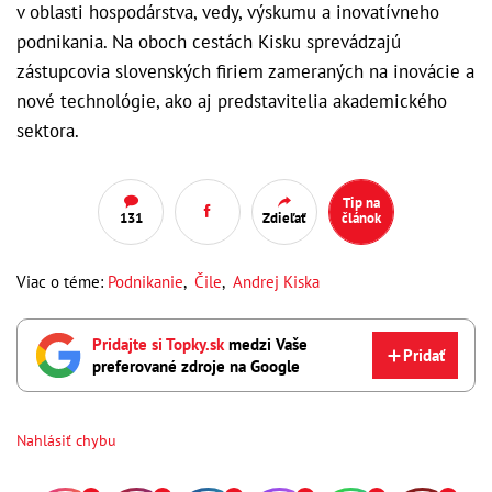
v oblasti hospodárstva, vedy, výskumu a inovatívneho
podnikania. Na oboch cestách Kisku sprevádzajú
zástupcovia slovenských firiem zameraných na inovácie a
nové technológie, ako aj predstavitelia akademického
sektora.
Tip na
131
Zdieľať
článok
Viac o téme:
Podnikanie
,
Čile
,
Andrej Kiska
Pridajte si Topky.sk
medzi Vaše
Pridať
preferované zdroje na Google
Nahlásiť chybu