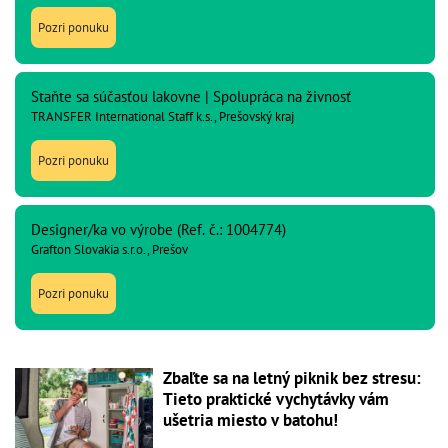
Pozri ponuku
Staňte sa súčasťou lakovne | Spolupráca na živnosť
TRANSFER International Staff k.s., Prešovský kraj
Pozri ponuku
Designer/ka vo výrobe (Ref. č.: 1004774)
Grafton Slovakia s.r.o., Prešov
Pozri ponuku
Zbaľte sa na letný piknik bez stresu:
Tieto praktické vychytávky vám
ušetria miesto v batohu!