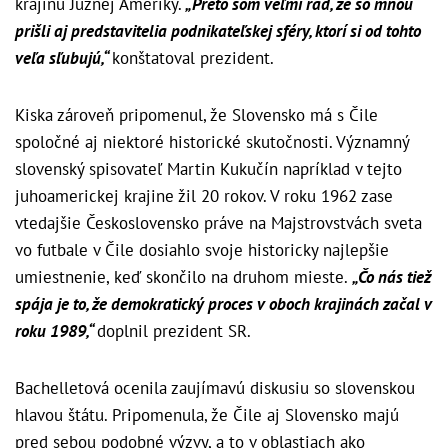
krajinu Južnej Ameriky.
„Preto som veľmi rád, že so mnou
prišli aj predstavitelia podnikateľskej sféry, ktorí si od tohto
veľa sľubujú,“
konštatoval prezident.
Kiska zároveň pripomenul, že Slovensko má s Čile
spoločné aj niektoré historické skutočnosti. Významný
slovenský spisovateľ Martin Kukučín napríklad v tejto
juhoamerickej krajine žil 20 rokov. V roku 1962 zase
vtedajšie Československo práve na Majstrovstvách sveta
vo futbale v Čile dosiahlo svoje historicky najlepšie
umiestnenie, keď skončilo na druhom mieste.
„Čo nás tiež
spája je to, že demokratický proces v oboch krajinách začal v
roku 1989,“
doplnil prezident SR.
Bachelletová ocenila zaujímavú diskusiu so slovenskou
hlavou štátu. Pripomenula, že Čile aj Slovensko majú
pred sebou podobné výzvy, a to v oblastiach ako