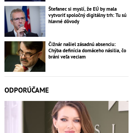
Štefanec si myslí, že EÚ by mala
vytvoriť spoločný digitálny trh: Tu sú
hlavné dôvody
Čižnár našiel zásadnú absenciu:
Chýba definícia domáceho násilia, čo
bráni veľa veciam
ODPORÚČAME