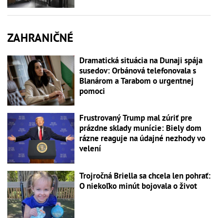
ZAHRANIČNÉ
Dramatická situácia na Dunaji spája
susedov: Orbánová telefonovala s
Blanárom a Tarabom o urgentnej
pomoci
Frustrovaný Trump mal zúriť pre
prázdne sklady munície: Biely dom
rázne reaguje na údajné nezhody vo
velení
Trojročná Briella sa chcela len pohrať:
O niekoľko minút bojovala o život