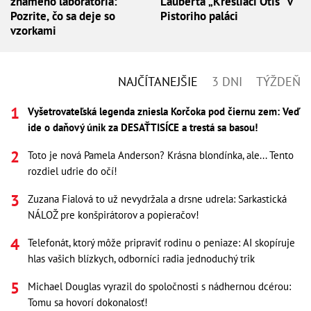
známeho laboratória:
Lauberta „Kresliaci Otis“ v
Pozrite, čo sa deje so
Pistoriho paláci
vzorkami
NAJČÍTANEJŠIE
3 DNI
TÝŽDEŇ
Vyšetrovateľská legenda zniesla Korčoka pod čiernu zem: Veď
ide o daňový únik za DESAŤTISÍCE a trestá sa basou!
Toto je nová Pamela Anderson? Krásna blondínka, ale... Tento
rozdiel udrie do očí!
Zuzana Fialová to už nevydržala a drsne udrela: Sarkastická
NÁLOŽ pre konšpirátorov a popieračov!
Telefonát, ktorý môže pripraviť rodinu o peniaze: AI skopíruje
hlas vašich blízkych, odborníci radia jednoduchý trik
Michael Douglas vyrazil do spoločnosti s nádhernou dcérou:
Tomu sa hovorí dokonalosť!