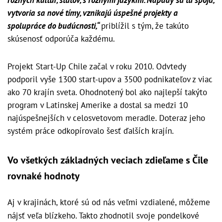
rôznych kultúr, štátov, s rôznymi jazykmi. Nápady sa tu spoja,
vytvoria sa nové tímy, vznikajú úspešné projekty a
spolupráce do budúcnosti,“
priblížil s tým, že takúto
skúsenosť odporúča každému.
Projekt Start-Up Chile začal v roku 2010. Odvtedy
podporil vyše 1300 start-upov a 3500 podnikateľov z viac
ako 70 krajín sveta. Ohodnotený bol ako najlepší takýto
program v Latinskej Amerike a dostal sa medzi 10
najúspešnejších v celosvetovom meradle. Doteraz jeho
systém práce odkopírovalo šesť ďalších krajín.
Vo všetkých základných veciach zdieľame s Čile
rovnaké hodnoty
Aj v krajinách, ktoré sú od nás veľmi vzdialené, môžeme
nájsť veľa blízkeho. Takto zhodnotil svoje pondelkové