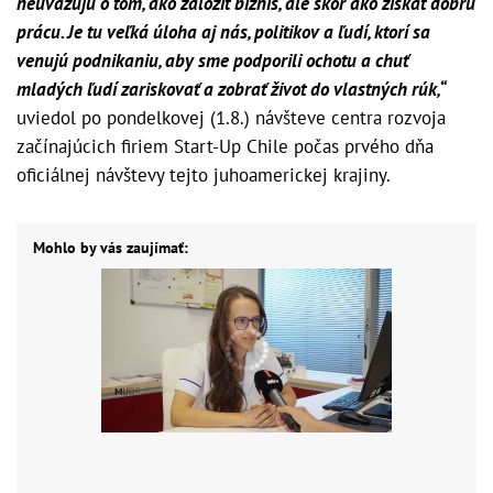
neuvažujú o tom, ako založiť biznis, ale skôr ako získať dobrú
prácu. Je tu veľká úloha aj nás, politikov a ľudí, ktorí sa
venujú podnikaniu, aby sme podporili ochotu a chuť
mladých ľudí zariskovať a zobrať život do vlastných rúk,“
uviedol po pondelkovej (1.8.) návšteve centra rozvoja
začínajúcich firiem Start-Up Chile počas prvého dňa
oficiálnej návštevy tejto juhoamerickej krajiny.
Mohlo by vás zaujímať: