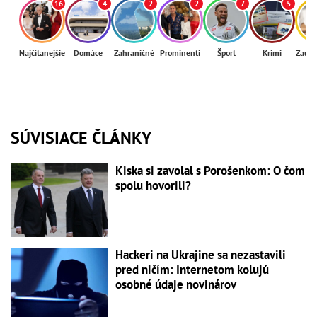
16
4
2
2
7
5
Najčítanejšie
Domáce
Zahraničné
Prominenti
Šport
Krimi
Zaují
SÚVISIACE ČLÁNKY
Kiska si zavolal s Porošenkom: O čom
spolu hovorili?
Hackeri na Ukrajine sa nezastavili
pred ničím: Internetom kolujú
osobné údaje novinárov