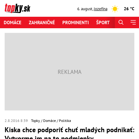
26 °C
6. august
,
Jozefína
DOMÁCE
ZAHRANIČNÉ
PROMINENTI
ŠPORT
ZAUJÍMAV
2.8.2016 8:39
Topky
Domáce
Politika
Kiska chce podporiť chuť mladých podnikať:
Vytvorme im na to podmienky