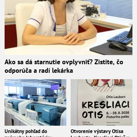
Ako sa dá starnutie ovplyvniť? Zistite, čo
odporúča a radí lekárka
Unikátny pohľad do
Otvorenie výstavy Otisa