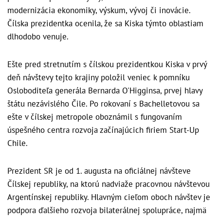
modernizácia ekonomiky, výskum, vývoj či inovácie.
Čílska prezidentka ocenila, že sa Kiska týmto oblastiam
dlhodobo venuje.
Ešte pred stretnutím s čílskou prezidentkou Kiska v prvý
deň návštevy tejto krajiny položil veniec k pomníku
Osloboditeľa generála Bernarda O'Higginsa, prvej hlavy
štátu nezávislého Čile. Po rokovaní s Bachelletovou sa
ešte v čílskej metropole oboznámil s fungovaním
úspešného centra rozvoja začínajúcich firiem Start-Up
Chile.
Prezident SR je od 1. augusta na oficiálnej návšteve
Čílskej republiky, na ktorú nadviaže pracovnou návštevou
Argentínskej republiky. Hlavným cieľom oboch návštev je
podpora ďalšieho rozvoja bilaterálnej spolupráce, najmä