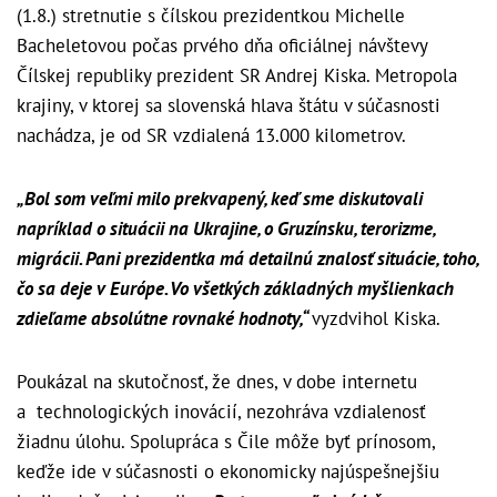
(1.8.) stretnutie s čílskou prezidentkou Michelle
Bacheletovou počas prvého dňa oficiálnej návštevy
Čílskej republiky prezident SR Andrej Kiska. Metropola
krajiny, v ktorej sa slovenská hlava štátu v súčasnosti
nachádza, je od SR vzdialená 13.000 kilometrov.
„Bol som veľmi milo prekvapený, keď sme diskutovali
napríklad o situácii na Ukrajine, o Gruzínsku, terorizme,
migrácii. Pani prezidentka má detailnú znalosť situácie, toho,
čo sa deje v Európe. Vo všetkých základných myšlienkach
zdieľame absolútne rovnaké hodnoty,“
vyzdvihol Kiska.
Poukázal na skutočnosť, že dnes, v dobe internetu
a technologických inovácií, nezohráva vzdialenosť
žiadnu úlohu. Spolupráca s Čile môže byť prínosom,
keďže ide v súčasnosti o ekonomicky najúspešnejšiu