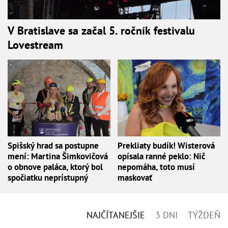
V Bratislave sa začal 5. ročník festivalu
Lovestream
Spišský hrad sa postupne
Prekliaty budík! Wisterová
mení: Martina Šimkovičová
opísala ranné peklo: Nič
o obnove paláca, ktorý bol
nepomáha, toto musí
spočiatku neprístupný
maskovať
NAJČÍTANEJŠIE
3 DNI
TÝŽDEŇ