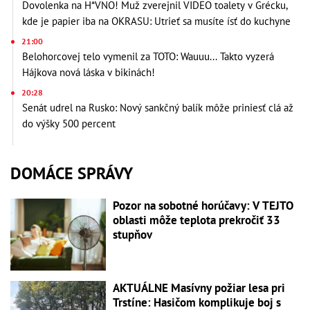
Dovolenka na H*VNO! Muž zverejnil VIDEO toalety v Grécku,
kde je papier iba na OKRASU: Utrieť sa musíte ísť do kuchyne
21:00
Belohorcovej telo vymenil za TOTO: Wauuu... Takto vyzerá
Hájkova nová láska v bikinách!
20:28
Senát udrel na Rusko: Nový sankčný balík môže priniesť clá až
do výšky 500 percent
DOMÁCE SPRÁVY
Pozor na sobotné horúčavy: V TEJTO
oblasti môže teplota prekročiť 33
stupňov
AKTUÁLNE Masívny požiar lesa pri
Trstíne: Hasičom komplikuje boj s