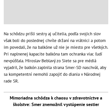
Na schôdzu prišli sestry aj učitelia, podľa svojich slov
však boli do poslednej chvíle držaní na vrátnici a potom
im povedali, že na balkóne už nie je miesto pre všetkých.
Pri naplnenej kapacite balkóna tam ochranka viac ľudí
nevpúšťala. Miroslav Beblavý zo Siete sa pre médiá
vyjadril, že balkón zaplnila strana Smer-SD naschvál, aby
sa kompetentní nemohli zapojiť do diania v Národnej
rade SR.
Mimoriadna schôdza k chaosu v zdravotníctve a
školstve: Smer znemožnil vystúpenie sestier