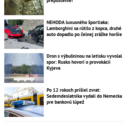
prepustenie!
NEHODA luxusného športiaka:
Lamborghini sa rútilo z kopca, druhé
auto dopadlo po čelnej zrážke horšie
Dron s výbušninou na letisku vyvolal
spor: Rusko hovorí o provokácii
Kyjeva
Po 12 rokoch prišiel zvrat:
Sedemdesiatnika vydali do Nemecka
pre bankovú lúpež