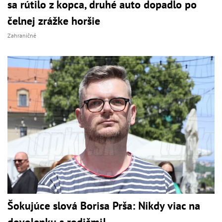
sa rútilo z kopca, druhé auto dopadlo po
čelnej zrážke horšie
Zahraničné
Šokujúce slová Borisa Prša: Nikdy viac na
dovolenku s rodičmi!