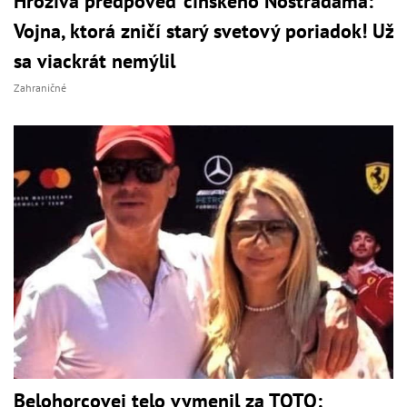
Hrozivá predpoveď čínskeho Nostradama:
Vojna, ktorá zničí starý svetový poriadok! Už
sa viackrát nemýlil
Zahraničné
Belohorcovej telo vymenil za TOTO: