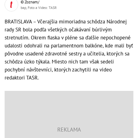
© Zoznam/
bap, Foto a Video: TASR
BRATISLAVA – Včerajšia mimoriadna schôdza Národnej
rady SR bola podľa všetkých očakávaní búrlivým
stretnutím. Okrem fiaska v pléne sa ďalšie nepochopené
udalosti odohrali na parlamentnom balkóne, kde mali byť
pôvodne usadené zdravotné sestry a učitelia, ktorých sa
schôdza úzko týkala. Miesto nich tam však sedeli
pochybní návštevníci, ktorých zachytili na video
redaktori TASR.