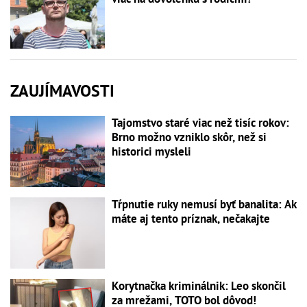
ZAUJÍMAVOSTI
Tajomstvo staré viac než tisíc rokov:
Brno možno vzniklo skôr, než si
historici mysleli
Tŕpnutie ruky nemusí byť banalita: Ak
máte aj tento príznak, nečakajte
Korytnačka kriminálnik: Leo skončil
za mrežami, TOTO bol dôvod!