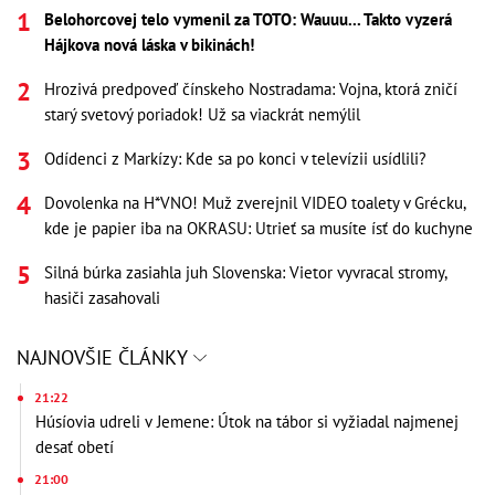
Belohorcovej telo vymenil za TOTO: Wauuu... Takto vyzerá
Hájkova nová láska v bikinách!
Hrozivá predpoveď čínskeho Nostradama: Vojna, ktorá zničí
starý svetový poriadok! Už sa viackrát nemýlil
Odídenci z Markízy: Kde sa po konci v televízii usídlili?
Dovolenka na H*VNO! Muž zverejnil VIDEO toalety v Grécku,
kde je papier iba na OKRASU: Utrieť sa musíte ísť do kuchyne
Silná búrka zasiahla juh Slovenska: Vietor vyvracal stromy,
hasiči zasahovali
NAJNOVŠIE ČLÁNKY
21:22
Húsíovia udreli v Jemene: Útok na tábor si vyžiadal najmenej
desať obetí
21:00