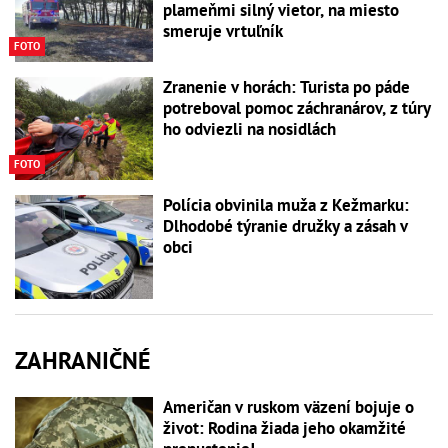
plameňmi silný vietor, na miesto
smeruje vrtuľník
FOTO
Zranenie v horách: Turista po páde
potreboval pomoc záchranárov, z túry
ho odviezli na nosidlách
FOTO
Polícia obvinila muža z Kežmarku:
Dlhodobé týranie družky a zásah v
obci
ZAHRANIČNÉ
Američan v ruskom väzení bojuje o
život: Rodina žiada jeho okamžité