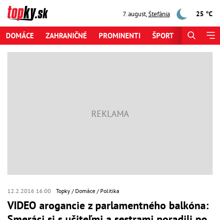
25 °C
7. august
,
Štefánia
DOMÁCE
ZAHRANIČNÉ
PROMINENTI
ŠPORT
ZAUJÍMAV
12.2.2016 16:00
Topky
Domáce
Politika
VIDEO arogancie z parlamentného balkóna:
Smeráci si s učiteľmi a sestrami poradili po