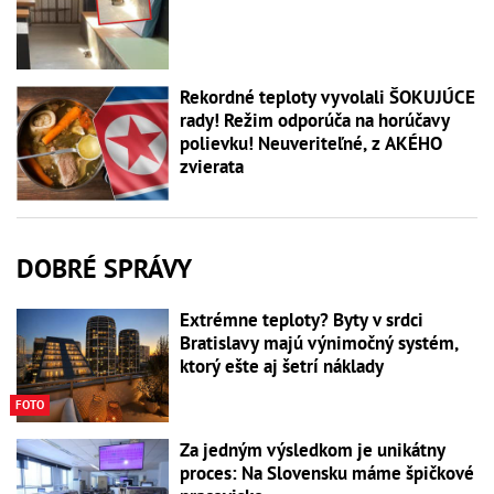
Rekordné teploty vyvolali ŠOKUJÚCE
rady! Režim odporúča na horúčavy
polievku! Neuveriteľné, z AKÉHO
zvierata
DOBRÉ SPRÁVY
Extrémne teploty? Byty v srdci
Bratislavy majú výnimočný systém,
ktorý ešte aj šetrí náklady
FOTO
Za jedným výsledkom je unikátny
proces: Na Slovensku máme špičkové