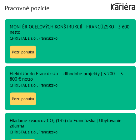
Pracovné pozície
MONTÉR OCEĽOVÝCH KONŠTRUKCIÍ - FRANCÚZSKO - 3 600
netto
CHRISTAL s. r. o., Francúzsko
Pozri ponuku
Elektrikár do Francúzska – dlhodobé projekty | 3 200 – 3
800 € netto
CHRISTAL s. r. o., Francúzsko
Pozri ponuku
Hľadáme zváračov CO₂ (135) do Francúzska | Ubytovanie
zdarma
CHRISTAL s. r. o., Francúzsko