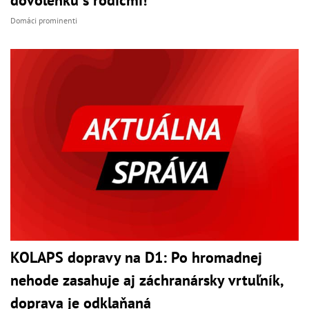
Domáci prominenti
KOLAPS dopravy na D1: Po hromadnej
nehode zasahuje aj záchranársky vrtuľník,
doprava je odklaňaná