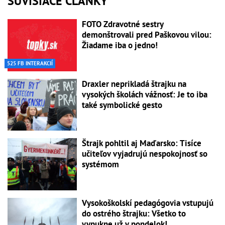
SÚVISIACE ČLÁNKY
FOTO Zdravotné sestry
demonštrovali pred Paškovou vilou:
Žiadame iba o jedno!
525 FB INTERAKCIÍ
Draxler neprikladá štrajku na
vysokých školách vážnosť: Je to iba
také symbolické gesto
Štrajk pohltil aj Maďarsko: Tisíce
učiteľov vyjadrujú nespokojnosť so
systémom
Vysokoškolskí pedagógovia vstupujú
do ostrého štrajku: Všetko to
vypukne už v pondelok!