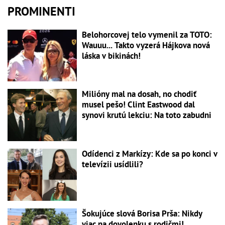
PROMINENTI
Belohorcovej telo vymenil za TOTO:
Wauuu... Takto vyzerá Hájkova nová
láska v bikinách!
Milióny mal na dosah, no chodiť
musel pešo! Clint Eastwood dal
synovi krutú lekciu: Na toto zabudni
Odídenci z Markízy: Kde sa po konci v
televízii usídlili?
Šokujúce slová Borisa Prša: Nikdy
viac na dovolenku s rodičmi!