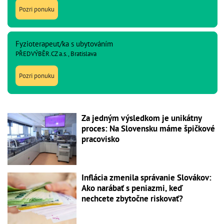
Pozri ponuku
Fyzioterapeut/ka s ubytováním
PŘEDVÝBĚR.CZ a.s., Bratislava
Pozri ponuku
Za jedným výsledkom je unikátny
proces: Na Slovensku máme špičkové
pracovisko
Inflácia zmenila správanie Slovákov:
Ako narábať s peniazmi, keď
nechcete zbytočne riskovať?