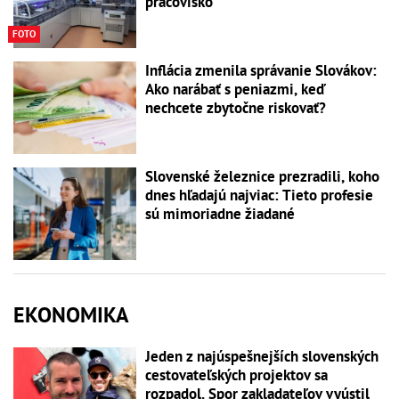
pracovisko
FOTO
Inflácia zmenila správanie Slovákov:
Ako narábať s peniazmi, keď
nechcete zbytočne riskovať?
Slovenské železnice prezradili, koho
dnes hľadajú najviac: Tieto profesie
sú mimoriadne žiadané
EKONOMIKA
Jeden z najúspešnejších slovenských
cestovateľských projektov sa
rozpadol. Spor zakladateľov vyústil