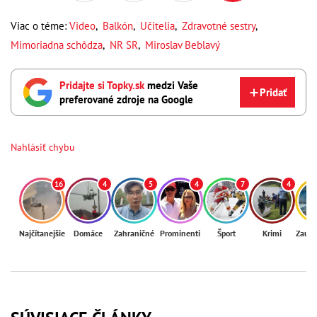
Viac o téme:
Video
,
Balkón
,
Učitelia
,
Zdravotné sestry
,
Mimoriadna schôdza
,
NR SR
,
Miroslav Beblavý
Pridajte si Topky.sk
medzi Vaše
Pridať
preferované zdroje na Google
Nahlásiť chybu
16
4
5
4
7
4
Najčítanejšie
Domáce
Zahraničné
Prominenti
Šport
Krimi
Zaují