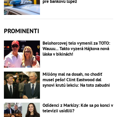
pre bankovú lúpež
PROMINENTI
Belohorcovej telo vymenil za TOTO:
Wauuu... Takto vyzerá Hájkova nová
láska v bikinách!
Milióny mal na dosah, no chodiť
musel pešo! Clint Eastwood dal
synovi krutú lekciu: Na toto zabudni
Odídenci z Markízy: Kde sa po konci v
televízii usídlili?