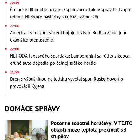
22:39
Čo môže dlhodobé užívanie spaľovačov tukov spraviť s tvojím
telom? Niektoré následky sa ukážu až neskôr
22:06
Američan v ruskom väzení bojuje o život: Rodina žiada jeho
okamžité prepustenie!
22:00
NEHODA luxusného športiaka: Lamborghini sa rútilo z kopca,
druhé auto dopadlo po čelnej zrážke horšie
21:59
Dron s výbušninou na letisku vyvolal spor: Rusko hovorí o
provokácii Kyjeva
DOMÁCE SPRÁVY
Pozor na sobotné horúčavy: V TEJTO
oblasti môže teplota prekročiť 33
stupňov