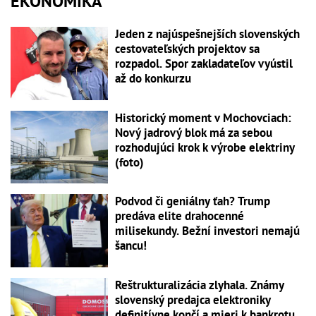
EKONOMIKA
Jeden z najúspešnejších slovenských
cestovateľských projektov sa
rozpadol. Spor zakladateľov vyústil
až do konkurzu
Historický moment v Mochovciach:
Nový jadrový blok má za sebou
rozhodujúci krok k výrobe elektriny
(foto)
Podvod či geniálny ťah? Trump
predáva elite drahocenné
milisekundy. Bežní investori nemajú
šancu!
Reštrukturalizácia zlyhala. Známy
slovenský predajca elektroniky
definitívne končí a mieri k bankrotu