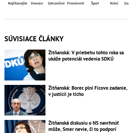
Najčítanejšie
Domáce
Zahraničné
Prominenti
Šport
Krimi
Zaují
SÚVISIACE ČLÁNKY
Žitňanská: V priebehu tohto roka sa
ukáže potenciál vedenia SDKÚ
Žitňanská: Borec plní Ficovo zadanie,
v justícii je ticho
Žitňanská diskusiu o NS navrhnúť
môže, Smer nevie, či to podporí