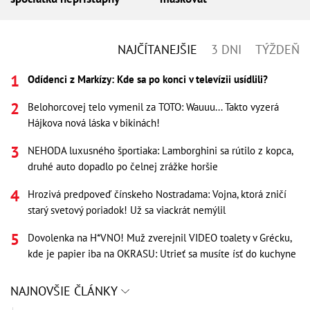
NAJČÍTANEJŠIE
3 DNI
TÝŽDEŇ
Odídenci z Markízy: Kde sa po konci v televízii usídlili?
Belohorcovej telo vymenil za TOTO: Wauuu... Takto vyzerá
Hájkova nová láska v bikinách!
NEHODA luxusného športiaka: Lamborghini sa rútilo z kopca,
druhé auto dopadlo po čelnej zrážke horšie
Hrozivá predpoveď čínskeho Nostradama: Vojna, ktorá zničí
starý svetový poriadok! Už sa viackrát nemýlil
Dovolenka na H*VNO! Muž zverejnil VIDEO toalety v Grécku,
kde je papier iba na OKRASU: Utrieť sa musíte ísť do kuchyne
NAJNOVŠIE ČLÁNKY