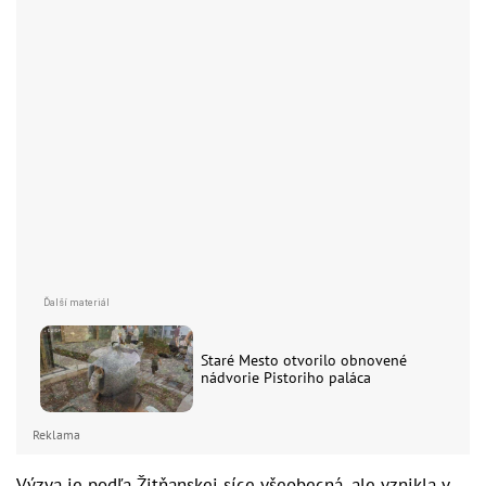
Staré Mesto otvorilo obnovené
nádvorie Pistoriho paláca
Reklama
Výzva je podľa Žitňanskej síce všeobecná, ale vznikla v