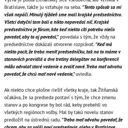
Bratislave, takže ju vzťahuje na seba.
"Tento spôsob sa mi
však nepáči. Minulý týždeň sme mali krajské predsedníctvo.
Všetci dotyční tam boli a nikto nepovedal nič. Krajské
predsedníctvo je fórum, kde keď niekto cíti potrebu niečo
povedať, aby to aj povedal,"
povedala s tým, že vždy na
predsedníctve dokázali otvorene rozprávať.
"Keď má
niekto pocit, že treba meniť predsedníčku, tak na to máme v
stanovách pravidlá a dve tretiny delegátov na konferencii
môžu odvolať staré vedenie a zvoliť nové. Treba mať odvahu
povedať, že chcú mať nové vedenie,"
uviedla.
Ak niekto chce plošne riešiť všetky kraje, tak Žitňanská
očakáva, že sa predseda postaví s tým, že chce zmenu
stanov a po kongrese by bol rád, keby prebehli vo
všetkých regiónoch voľby. Mal by takú novelu stanov
predložiť na ústrednú radu.
"Treba mať odvahu povedať, že
chcem, aby sa volili noví predsedovia, alebo v Bratislave