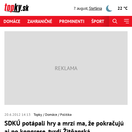
22 °C
7. august
,
Štefánia
DOMÁCE
ZAHRANIČNÉ
PROMINENTI
ŠPORT
ZAUJÍMAV
20.6.2012 14:13
Topky
Domáce
Politika
SDKÚ potápali hry a mrzí ma, že pokračujú
aj po kongrese, tvrdí Žitňanská