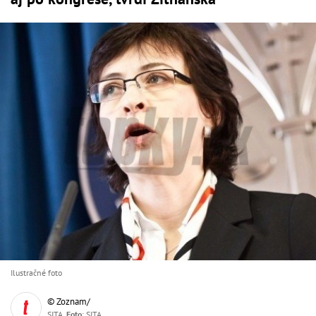
Ilustračné foto
© Zoznam/
SITA,
Foto
: SITA