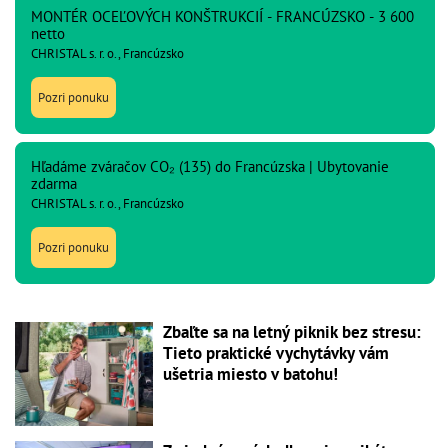
MONTÉR OCEĽOVÝCH KONŠTRUKCIÍ - FRANCÚZSKO - 3 600
netto
CHRISTAL s. r. o., Francúzsko
Pozri ponuku
Hľadáme zváračov CO₂ (135) do Francúzska | Ubytovanie
zdarma
CHRISTAL s. r. o., Francúzsko
Pozri ponuku
Zbaľte sa na letný piknik bez stresu:
Tieto praktické vychytávky vám
ušetria miesto v batohu!