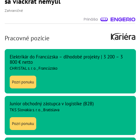
sa viackrát nemýlil
Zahraničné
Pracovné pozície
Elektrikár do Francúzska – dlhodobé projekty | 3 200 – 3
800 € netto
CHRISTAL s. r. o., Francúzsko
Pozri ponuku
Junior obchodný zástupca v logistike (B2B)
TKS Slovakia s. r. o., Bratislava
Pozri ponuku