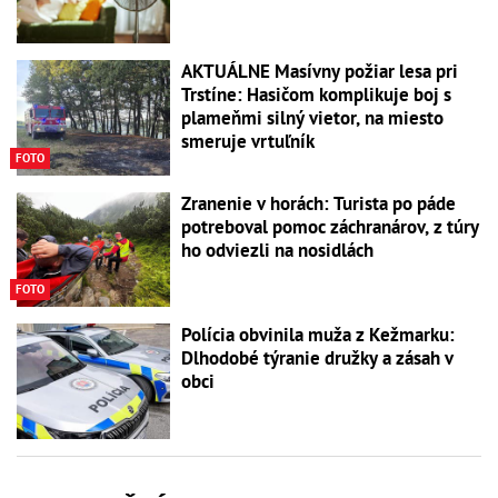
AKTUÁLNE Masívny požiar lesa pri
Trstíne: Hasičom komplikuje boj s
plameňmi silný vietor, na miesto
smeruje vrtuľník
FOTO
Zranenie v horách: Turista po páde
potreboval pomoc záchranárov, z túry
ho odviezli na nosidlách
FOTO
Polícia obvinila muža z Kežmarku:
Dlhodobé týranie družky a zásah v
obci