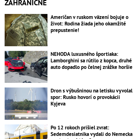
ZAHRANIČNÉ
Američan v ruskom väzení bojuje o
život: Rodina žiada jeho okamžité
prepustenie!
NEHODA luxusného športiaka:
Lamborghini sa rútilo z kopca, druhé
auto dopadlo po čelnej zrážke horšie
Dron s výbušninou na letisku vyvolal
spor: Rusko hovorí o provokácii
Kyjeva
Po 12 rokoch prišiel zvrat:
Sedemdesiatnika vydali do Nemecka