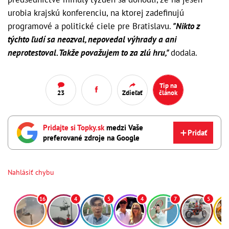
urobia krajskú konferenciu, na ktorej zadefinujú
programové a politické ciele pre Bratislavu.
"Nikto z
týchto ľudí sa neozval, nepovedal výhrady a ani
neprotestoval. Takže považujem to za zlú hru,"
dodala.
Tip na
23
Zdieľať
článok
Pridajte si Topky.sk
medzi Vaše
Pridať
preferované zdroje na Google
Nahlásiť chybu
16
4
5
4
7
5