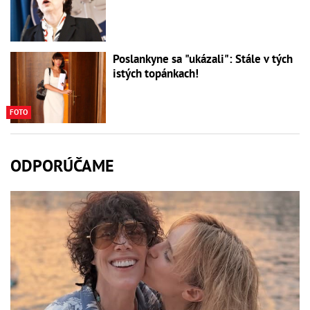
Poslankyne sa "ukázali": Stále v tých
istých topánkach!
FOTO
ODPORÚČAME