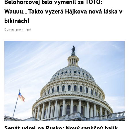
Belohorcovej telo vymenil za TOTO:
Wauuu... Takto vyzerá Hájkova nová láska v
bikinách!
Domáci prominenti
Senát udrel na Rusko: Nový sankčný balík