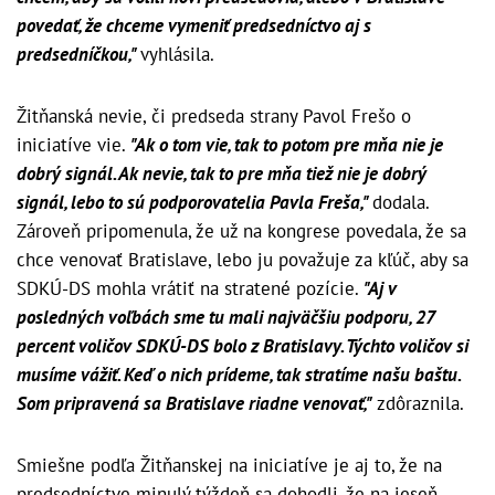
povedať, že chceme vymeniť predsedníctvo aj s
predsedníčkou,"
vyhlásila.
Žitňanská nevie, či predseda strany Pavol Frešo o
iniciatíve vie.
"Ak o tom vie, tak to potom pre mňa nie je
dobrý signál. Ak nevie, tak to pre mňa tiež nie je dobrý
signál, lebo to sú podporovatelia Pavla Freša,"
dodala.
Zároveň pripomenula, že už na kongrese povedala, že sa
chce venovať Bratislave, lebo ju považuje za kľúč, aby sa
SDKÚ-DS mohla vrátiť na stratené pozície.
"Aj v
posledných voľbách sme tu mali najväčšiu podporu, 27
percent voličov SDKÚ-DS bolo z Bratislavy. Týchto voličov si
musíme vážiť. Keď o nich prídeme, tak stratíme našu baštu.
Som pripravená sa Bratislave riadne venovať,"
zdôraznila.
Smiešne podľa Žitňanskej na iniciatíve je aj to, že na
predsedníctve minulý týždeň sa dohodli, že na jeseň