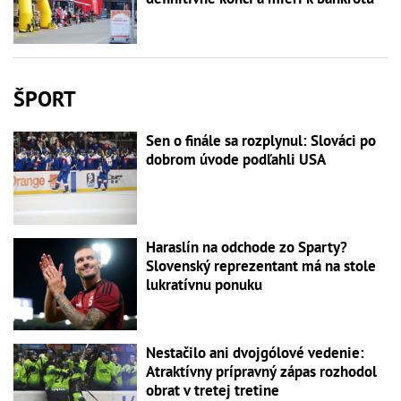
ŠPORT
Sen o finále sa rozplynul: Slováci po
dobrom úvode podľahli USA
Haraslín na odchode zo Sparty?
Slovenský reprezentant má na stole
lukratívnu ponuku
Nestačilo ani dvojgólové vedenie:
Atraktívny prípravný zápas rozhodol
obrat v tretej tretine