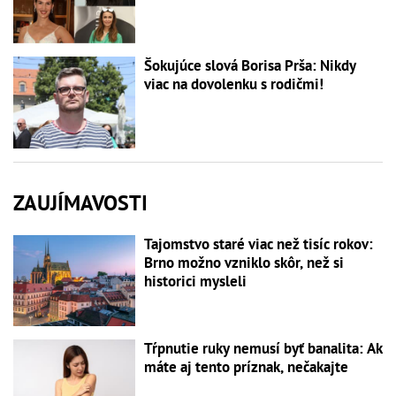
Šokujúce slová Borisa Prša: Nikdy
viac na dovolenku s rodičmi!
ZAUJÍMAVOSTI
Tajomstvo staré viac než tisíc rokov:
Brno možno vzniklo skôr, než si
historici mysleli
Tŕpnutie ruky nemusí byť banalita: Ak
máte aj tento príznak, nečakajte