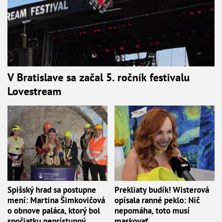
V Bratislave sa začal 5. ročník festivalu
Lovestream
Spišský hrad sa postupne
Prekliaty budík! Wisterová
mení: Martina Šimkovičová
opísala ranné peklo: Nič
o obnove paláca, ktorý bol
nepomáha, toto musí
spočiatku neprístupný
maskovať