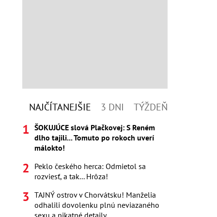
NAJČÍTANEJŠIE
3 DNI
TÝŽDEŇ
ŠOKUJÚCE slová Plačkovej: S Reném
dlho tajili... Tomuto po rokoch uverí
málokto!
Peklo českého herca: Odmietol sa
rozviesť, a tak... Hrôza!
TAJNÝ ostrov v Chorvátsku! Manželia
odhalili dovolenku plnú neviazaného
sexu a pikatné detaily