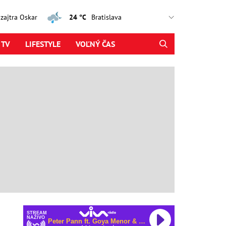
, zajtra Oskar
24 °C
 TV
LIFESTYLE
VOĽNÝ ČAS
STREAM
NAŽIVO
Peter Pann ft. Goya Menor & Kali