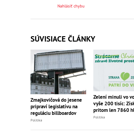
Nahlásiť chybu
SÚVISIACE ČLÁNKY
Zelení minuli vo v
Zmajkovičová do jesene
vyše 200 tisíc: Zís
pripraví legislatívu na
pritom len 7860 h
reguláciu billboardov
Politika
Politika