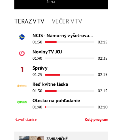
žena
TERAZ V TV
VEČER V TV
NCIS - Námorný vyšetrovací úrad
01:30
02:15
Noviny TV JOJ
01:40
02:35
Správy
01:25
02:15
Keď kvitne láska
01:30
02:15
Otecko na pohľadanie
01:40
02:10
Navoľ stanice
Celý program
ZAHRANIČNÉ