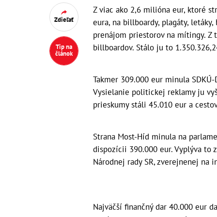
Z viac ako 2,6 milióna eur, ktoré st
Zdieľať
eura, na billboardy, plagáty, letáky
prenájom priestorov na mítingy. Z 
billboardov. Stálo ju to 1.350.326,2
Tip na
článok
Takmer 309.000 eur minula SDKÚ-DS
Vysielanie politickej reklamy ju v
prieskumy stáli 45.010 eur a cesto
Strana Most-Híd minula na parlame
dispozícii 390.000 eur. Vyplýva to
Národnej rady SR, zverejnenej na i
Najväčší finančný dar 40.000 eur da