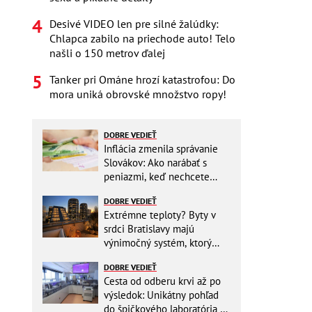
Desivé VIDEO len pre silné žalúdky:
Chlapca zabilo na priechode auto! Telo
našli o 150 metrov ďalej
Tanker pri Ománe hrozí katastrofou: Do
mora uniká obrovské množstvo ropy!
DOBRE VEDIEŤ
Inflácia zmenila správanie
Slovákov: Ako narábať s
peniazmi, keď nechcete
zbytočne riskovať?
DOBRE VEDIEŤ
Extrémne teploty? Byty v
srdci Bratislavy majú
výnimočný systém, ktorý
ešte aj šetrí náklady
DOBRE VEDIEŤ
Cesta od odberu krvi až po
výsledok: Unikátny pohľad
do špičkového laboratória na