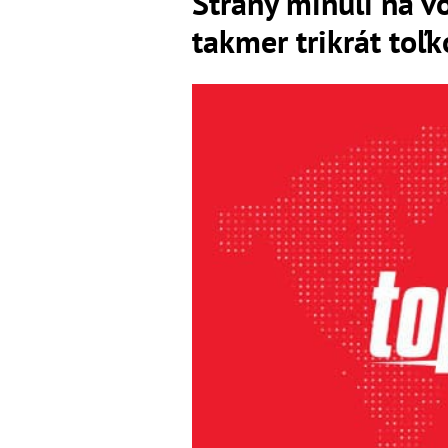
Strany minuli na v
takmer trikrát toľ