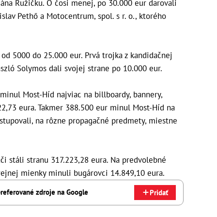
Jána Ružičku. O čosi menej, po 30.000 eur darovali
islav Pethő a Motocentrum, spol. s r. o., ktorého
 od 5000 do 25.000 eur. Prvá trojka z kandidačnej
ászló Solymos dali svojej strane po 10.000 eur.
minul Most-Híd najviac na billboardy, bannery,
022,73 eura. Takmer 388.500 eur minul Most-Híd na
ystupovali, na rôzne propagačné predmety, miestne
ači stáli stranu 317.223,28 eura. Na predvolebné
ejnej mienky minuli bugárovci 14.849,10 eura.
referované zdroje na Google
Pridať