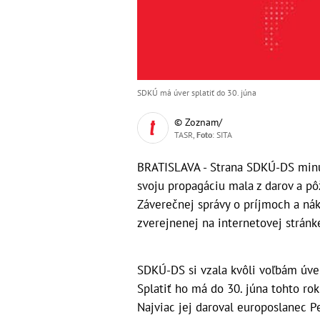
SDKÚ má úver splatiť do 30. júna
© Zoznam/
TASR,
Foto
: SITA
BRATISLAVA - Strana SDKÚ-DS minu
svoju propagáciu mala z darov a pôž
Záverečnej správy o príjmoch a nák
zverejnenej na internetovej strán
SDKÚ-DS si vzala kvôli voľbám úver 
Splatiť ho má do 30. júna tohto rok
Najviac jej daroval europoslanec Pe