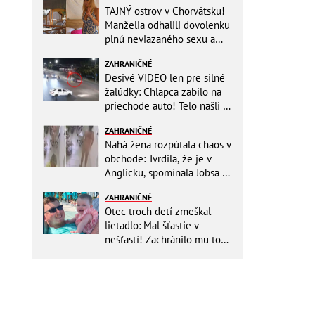
TAJNÝ ostrov v Chorvátsku!
Manželia odhalili dovolenku
plnú neviazaného sexu a
pikatné detaily
ZAHRANIČNÉ
Desivé VIDEO len pre silné
žalúdky: Chlapca zabilo na
priechode auto! Telo našli o
150 metrov ďalej
ZAHRANIČNÉ
Nahá žena rozpútala chaos v
obchode: Tvrdila, že je v
Anglicku, spomínala Jobsa aj
amfetamín
ZAHRANIČNÉ
Otec troch detí zmeškal
lietadlo: Mal šťastie v
nešťastí! Zachránilo mu to
život