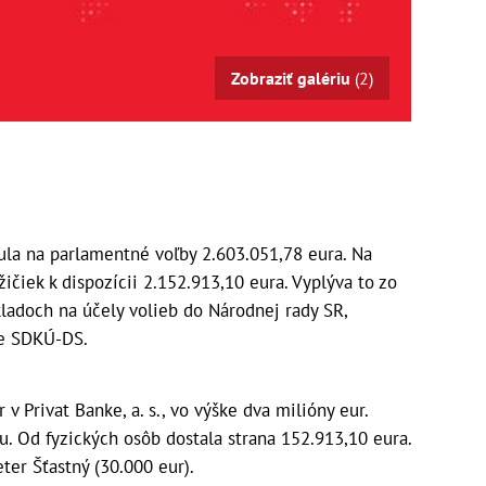
Zobraziť galériu
(2)
la na parlamentné voľby 2.603.051,78 eura. Na
ičiek k dispozícii 2.152.913,10 eura. Vyplýva to zo
ladoch na účely volieb do Národnej rady SR,
ke SDKÚ-DS.
v Privat Banke, a. s., vo výške dva milióny eur.
u. Od fyzických osôb dostala strana 152.913,10 eura.
ter Šťastný (30.000 eur).