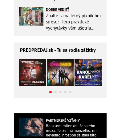
Slovensku
DOBRE VEDIEŤ
Zbaľte sa na letný piknik bez
stresu: Tieto praktické
vychytávky vám ušetria
miesto v batohu!
PREDPREDAJ
.sk - Tu sa rodia zážitky
PARTNERSKÉ VZŤAHY
Bola som milenkou ženatého
muža: To, že má manželku, mi
nevadilo, hrozbou sa stala táto