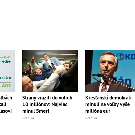
oľbách
Strany vrazili do volieb
Kresťanskí demokrati
kali
10 miliónov: Najviac
minuli na voľby vyše
lasov!
minul Smer!
milióna eur
Politika
Politika