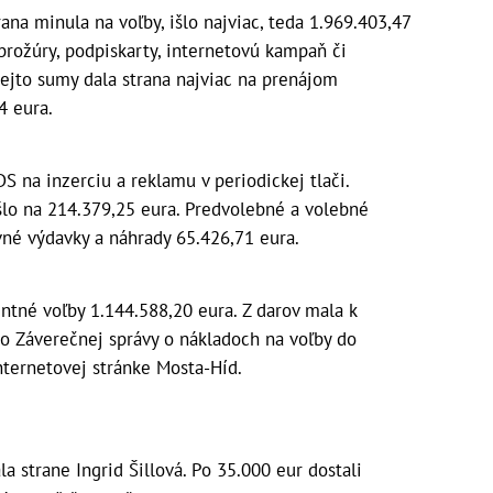
rana minula na voľby, išlo najviac, teda 1.969.403,47
, brožúry, podpiskarty, internetovú kampaň či
tejto sumy dala strana najviac na prenájom
4 eura.
 na inzerciu a reklamu v periodickej tlači.
yšlo na 214.379,25 eura. Predvolebné a volebné
vné výdavky a náhrady 65.426,71 eura.
ntné voľby 1.144.588,20 eura. Z darov mala k
 zo Záverečnej správy o nákladoch na voľby do
nternetovej stránke Mosta-Híd.
la strane Ingrid Šillová. Po 35.000 eur dostali