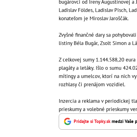
bugárovci od Ireny Augustínovej a 
Ladislav Földes, Ladislav Pisch, Lad
konateľom je Miroslav Jaroščák.
Zvyšné finančné dary sa pohybovali
listiny Béla Bugár, Zsolt Simon a L
Z celkovej sumy 1.144.588,20 eura 
plagáty a letáky. Išlo o sumu 424.
mítingy a umelcov, ktorí na nich v
rozhlasy či prenájom vozidiel.
Inzercia a reklama v periodickej tl
prieskumy a volebné prieskumy ver
Pridajte si Topky.sk
medzi Vaše p