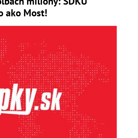
oľbách milióny: SDKÚ
ko ako Most!