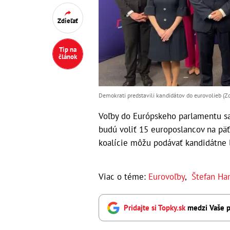
Zdieľať
Tip na
článok
Demokrati predstavili kandidátov do eurovolieb (
Voľby do Európskeho parlamentu sa 
budú voliť 15 europoslancov na päť
koalície môžu podávať kandidátne l
Viac o téme:
Eurovoľby
,
Štefan Ha
Pridajte si Topky.sk
medzi Vaše p