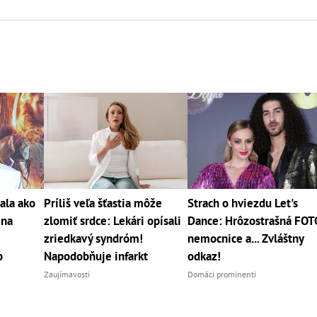
ala ako
Príliš veľa šťastia môže
Strach o hviezdu Let's
 na
zlomiť srdce: Lekári opísali
Dance: Hrôzostrašná FOT
zriedkavý syndróm!
nemocnice a... Zvláštny
o
Napodobňuje infarkt
odkaz!
Zaujímavosti
Domáci prominenti