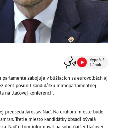
Vypočuť
článok
 parlamente zabojuje v blížiacich sa eurovoľbách aj
rezident posilnil kandidátku mimoparlamentnej
a na tlačovej konferencii.
ej predseda Jaroslav Naď. Na druhom mieste bude
Hamran. Tretie miesto kandidátky obsadí bývalá
ská. Naď o tom informoval na sobotňajšej tlačovej