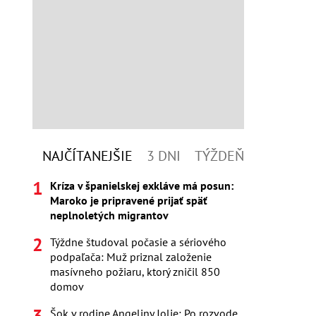
NAJČÍTANEJŠIE
3 DNI
TÝŽDEŇ
Kríza v španielskej exkláve má posun:
Maroko je pripravené prijať späť
neplnoletých migrantov
Týždne študoval počasie a sériového
podpaľača: Muž priznal založenie
masívneho požiaru, ktorý zničil 850
domov
Šok v rodine Angeliny Jolie: Po rozvode