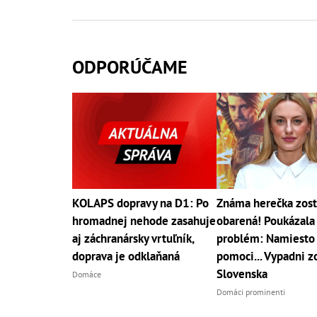
ODPORÚČAME
KOLAPS dopravy na D1: Po
Známa herečka zost
hromadnej nehode zasahuje
obarená! Poukázala
aj záchranársky vrtuľník,
problém: Namiesto
doprava je odklaňaná
pomoci... Vypadni z
Slovenska
Domáce
Domáci prominenti