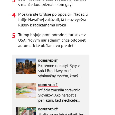
s manželkou priznal - som gay!
Moskva ide tvrdšie po opozícii: Nadáciu
Julije Navaľnej zakázali, tá teraz vyzýva
Rusov k radikálnemu kroku
Trump bojuje proti pôrodnej turistike v
USA: Novým nariadením chce odoprieť
automatické občianstvo pre deti
DOBRE VEDIEŤ
Extrémne teploty? Byty v
srdci Bratislavy majú
výnimočný systém, ktorý
ešte aj šetrí náklady
DOBRE VEDIEŤ
Inflácia zmenila správanie
Slovákov: Ako narábať s
peniazmi, keď nechcete
zbytočne riskovať?
DOBRE VEDIEŤ
Zbaľte sa na letný piknik bez