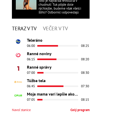
Toto je najväčšia revolúcia v
chudnutí: Tuk pôjde dole
rýchlejšie, budeme však všetci
štíhli? Odborníci odpovedajú
TERAZ V TV
VEČER V TV
Teleráno
06:00
08:25
Ranné noviny
06:15
08:20
Ranné správy
07:00
08:30
Túžba tela
06:45
07:30
Moja mama varí lepšie ako tvoja
07:05
08:15
Navoľ stanice
Celý program