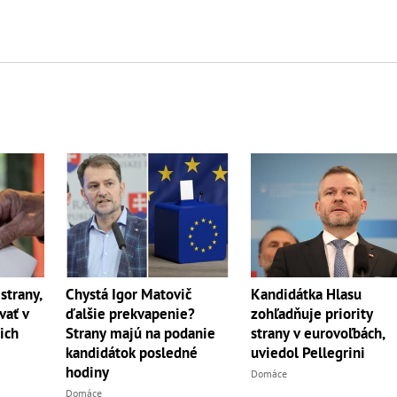
strany,
Chystá Igor Matovič
Kandidátka Hlasu
vať v
ďalšie prekvapenie?
zohľadňuje priority
ich
Strany majú na podanie
strany v eurovoľbách,
kandidátok posledné
uviedol Pellegrini
hodiny
Domáce
Domáce