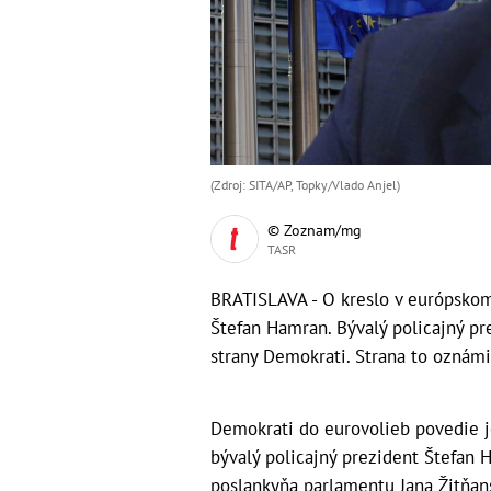
(Zdroj: SITA/AP, Topky/Vlado Anjel)
© Zoznam/mg
TASR
BRATISLAVA - O kreslo v európskom
Štefan Hamran. Bývalý policajný p
strany Demokrati. Strana to oznámil
Demokrati do eurovolieb povedie j
bývalý policajný prezident Štefan 
poslankyňa parlamentu Jana Žitňan