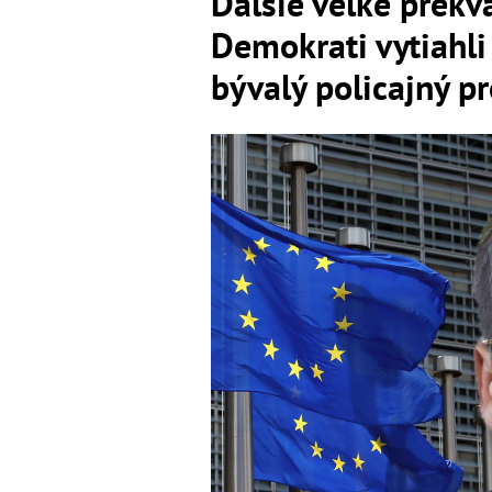
Ďalšie veľké prekv
Demokrati vytiahl
bývalý policajný p