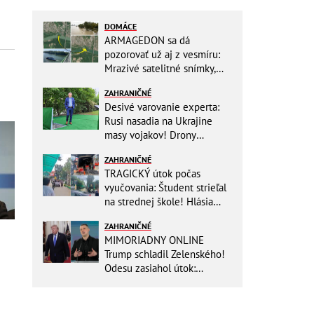
DOMÁCE
ARMAGEDON sa dá
pozorovať už aj z vesmíru:
Mrazivé satelitné snímky,
rozdiel len pár rokov a po
ZAHRANIČNÉ
vode ani stopy!
Desivé varovanie experta:
Rusi nasadia na Ukrajine
masy vojakov! Drony
nebudú stačiť
ZAHRANIČNÉ
TRAGICKÝ útok počas
vyučovania: Študent strieľal
na strednej škole! Hlásia
mŕtvych a množstvo
ZAHRANIČNÉ
zranených
MIMORIADNY ONLINE
Trump schladil Zelenského!
Odesu zasiahol útok:
Odvolaný Fedorov túži po
návrate