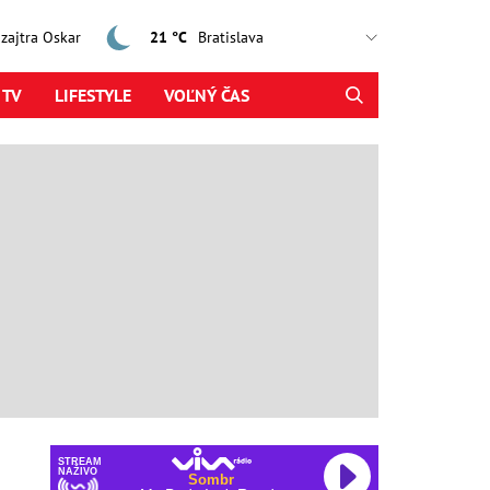
, zajtra Oskar
21 °C
 TV
LIFESTYLE
VOĽNÝ ČAS
STREAM
NAŽIVO
Sombr