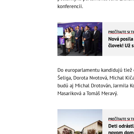
konferencii.
PREČÍTAJTE SI T
Nová posila
človek! Už s
Do europarlamentu kandidujú tiež 
Šeliga, Dorota Nvotová, Michal Kiča
budú aj Michal Drotován, Jarmila K
Masariková a Tomáš Meravý.
PREČÍTAJTE SI T
Deti odrástl
novom dome 