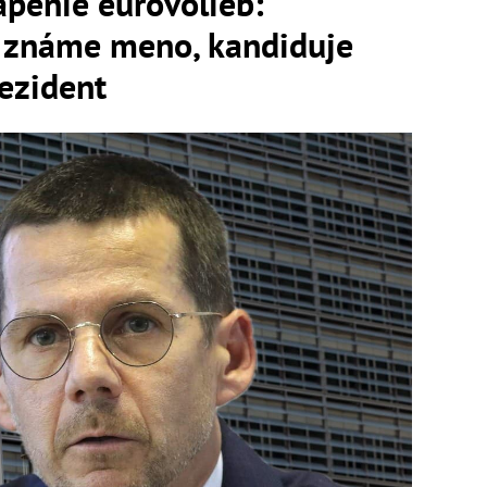
apenie eurovolieb:
i známe meno, kandiduje
rezident