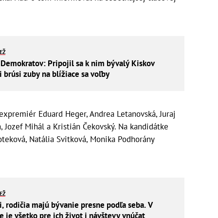
IEŽ
 Demokratov: Pripojil sa k nim bývalý Kiskov
i brúsi zuby na blížiace sa voľby
expremiér Eduard Heger, Andrea Letanovská, Juraj
, Jozef Mihál a Kristián Čekovský. Na kandidátke
oteková, Natália Svitková, Monika Podhorány
IEŽ
i, rodičia majú bývanie presne podľa seba. V
je všetko pre ich život i návštevy vnúčat