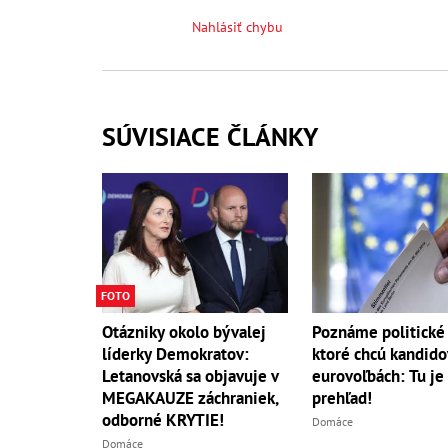
Nahlásiť chybu
SÚVISIACE ČLÁNKY
FOTO
Otázniky okolo bývalej
Poznáme politické 
líderky Demokratov:
ktoré chcú kandido
Letanovská sa objavuje v
eurovoľbách: Tu je 
MEGAKAUZE záchraniek,
prehľad!
odborné KRYTIE!
Domáce
Domáce