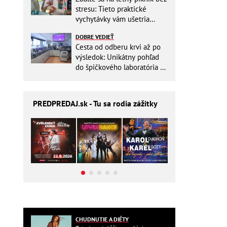
stresu: Tieto praktické
vychytávky vám ušetria
miesto v batohu!
DOBRE VEDIEŤ
Cesta od odberu krvi až po
výsledok: Unikátny pohľad
do špičkového laboratória na
Slovensku
PREDPREDAJ
.sk - Tu sa rodia zážitky
CHUDNUTIE A DIÉTY