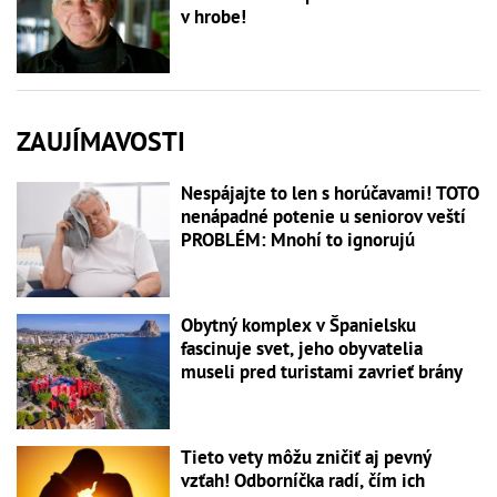
v hrobe!
ZAUJÍMAVOSTI
Nespájajte to len s horúčavami! TOTO
nenápadné potenie u seniorov veští
PROBLÉM: Mnohí to ignorujú
Obytný komplex v Španielsku
fascinuje svet, jeho obyvatelia
museli pred turistami zavrieť brány
Tieto vety môžu zničiť aj pevný
vzťah! Odborníčka radí, čím ich