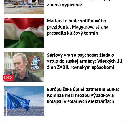
zmena vypovede
Maďarsko bude voliť nového
prezidenta: Magyarova strana
presadila kľúčový termín
Sériový vrah a psychopat žiada o
vstup do ruskej armády: Všetkých 11
žien ZABIL rovnakým spôsobom!
FOTO
Európu čaká úplné zatmenie Slnka:
Komisia rieši hrozbu výpadkov a
kolapsu v solárnych elektrárňach