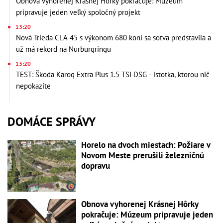
Obnova vyhorenej Krásnej Hôrky pokračuje: Múzeum
pripravuje jeden veľký spoločný projekt
13:20
Nová Trieda CLA 45 s výkonom 680 koní sa sotva predstavila a
už má rekord na Nurburgringu
13:20
TEST: Škoda Karoq Extra Plus 1.5 TSI DSG - istotka, ktorou nič
nepokazíte
DOMÁCE SPRÁVY
Horelo na dvoch miestach: Požiare v
Novom Meste prerušili železničnú
dopravu
Obnova vyhorenej Krásnej Hôrky
pokračuje: Múzeum pripravuje jeden