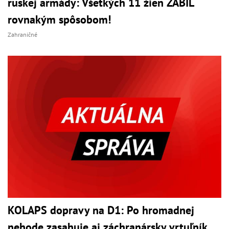
ruskej armády: Všetkých 11 žien ZABIL
rovnakým spôsobom!
Zahraničné
KOLAPS dopravy na D1: Po hromadnej
nehode zasahuje aj záchranársky vrtuľník,