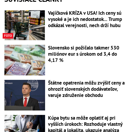
Vajíčková KRÍZA v USA! Ich ceny sú
vysoké a je ich nedostatok... Trump
odkázal verejnosti, nech drží hubu
FOTO
Slovensko si požičalo takmer 530
miliónov eur s úrokom od 3,4 do
4,17 %
Štátne opatrenia môžu zvýšiť ceny a
ohroziť slovenských dodávateľov,
varuje združenie obchodu
Kúpa bytu sa môže oplatiť aj pri
vyšších úrokoch: Rozhoduje vlastný
kapitál a lokalita, ukazuje analýza