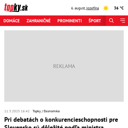
36 °C
6. august
,
Jozefína
DOMÁCE
ZAHRANIČNÉ
PROMINENTI
ŠPORT
ZAUJÍMAV
11.3.2025 16:42
Topky
Ekonomika
Pri debatách o konkurencieschopnosti pre
Slovensko sú dôležité podľa ministra