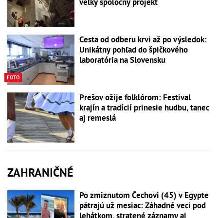
veľký spoločný projekt
Cesta od odberu krvi až po výsledok:
Unikátny pohľad do špičkového
laboratória na Slovensku
FOTO
Prešov ožije folklórom: Festival
krajín a tradícií prinesie hudbu, tanec
aj remeslá
ZAHRANIČNÉ
Po zmiznutom Čechovi (45) v Egypte
pátrajú už mesiac: Záhadné veci pod
lehátkom, stratené záznamy aj