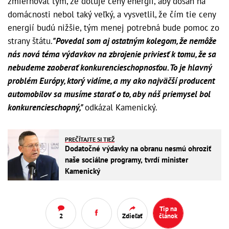
zmierňovať tým, že dotuje ceny energií, aby dosah na
domácnosti nebol taký veľký, a vysvetlil, že čím tie ceny
energií budú nižšie, tým menej potrebná bude pomoc zo
strany štátu.
"Povedal som aj ostatným kolegom, že nemôže
nás nová téma výdavkov na zbrojenie priviesť k tomu, že sa
nebudeme zaoberať konkurencieschopnosťou. To je hlavný
problém Európy, ktorý vidíme, a my ako najväčší producent
automobilov sa musíme starať o to, aby náš priemysel bol
konkurencieschopný,"
odkázal Kamenický.
PREČÍTAJTE SI TIEŽ
Dodatočné výdavky na obranu nesmú ohroziť
naše sociálne programy, tvrdí minister
Kamenický
Tip na
2
Zdieľať
článok