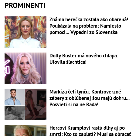
PROMINENTI
Známa herečka zostala ako obarená!
Poukázala na problém: Namiesto
pomoci... Vypadni zo Slovenska
Dolly Buster má nového chlapa:
Ulovila šľachtica!
Markíza čelí lynču: Kontroverzné
zábery z obľúbenej šou majú dohru...
Posvieti si na ne Rada!
Hercovi Kramplovi rastú dlhy aj po
smrti: Kto to zaplatí? Musí sa obracať