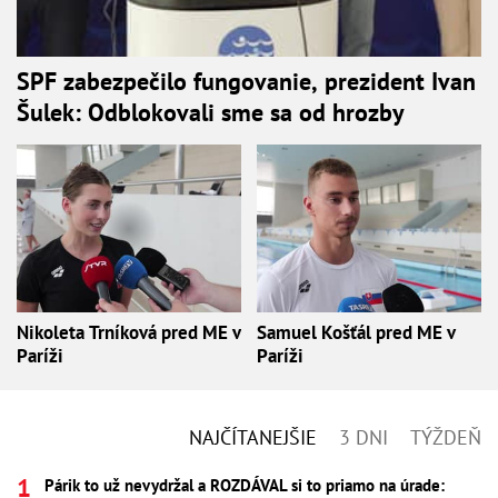
SPF zabezpečilo fungovanie, prezident Ivan
Šulek: Odblokovali sme sa od hrozby
Nikoleta Trníková pred ME v
Samuel Košťál pred ME v
Paríži
Paríži
NAJČÍTANEJŠIE
3 DNI
TÝŽDEŇ
Párik to už nevydržal a ROZDÁVAL si to priamo na úrade: