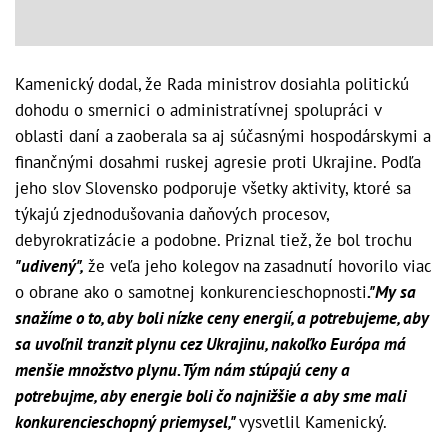
Kamenický dodal, že Rada ministrov dosiahla politickú
dohodu o smernici o administratívnej spolupráci v
oblasti daní a zaoberala sa aj súčasnými hospodárskymi a
finančnými dosahmi ruskej agresie proti Ukrajine. Podľa
jeho slov Slovensko podporuje všetky aktivity, ktoré sa
týkajú zjednodušovania daňových procesov,
debyrokratizácie a podobne. Priznal tiež, že bol trochu
"udivený",
že veľa jeho kolegov na zasadnutí hovorilo viac
o obrane ako o samotnej konkurencieschopnosti
."My sa
snažíme o to, aby boli nízke ceny energií, a potrebujeme, aby
sa uvoľnil tranzit plynu cez Ukrajinu, nakoľko Európa má
menšie množstvo plynu. Tým nám stúpajú ceny a
potrebujme, aby energie boli čo najnižšie a aby sme mali
konkurencieschopný priemysel,"
vysvetlil Kamenický.