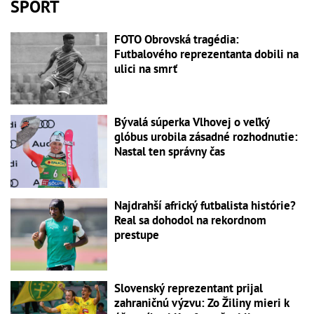
ŠPORT
FOTO Obrovská tragédia:
Futbalového reprezentanta dobili na
ulici na smrť
Bývalá súperka Vlhovej o veľký
glóbus urobila zásadné rozhodnutie:
Nastal ten správny čas
Najdrahší africký futbalista histórie?
Real sa dohodol na rekordnom
prestupe
Slovenský reprezentant prijal
zahraničnú výzvu: Zo Žiliny mieri k