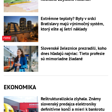
Extrémne teploty? Byty v srdci
Bratislavy majú výnimočný systém,
ktorý ešte aj šetrí náklady
FOTO
Slovenské železnice prezradili, koho
dnes hľadajú najviac: Tieto profesie
sú mimoriadne žiadané
EKONOMIKA
Reštrukturalizácia zlyhala. Známy
slovenský predajca elektroniky
definitívne končí a mieri k bankrotu