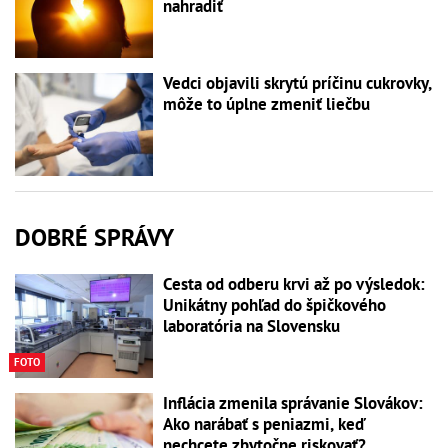
nahradiť
Vedci objavili skrytú príčinu cukrovky,
môže to úplne zmeniť liečbu
DOBRÉ SPRÁVY
Cesta od odberu krvi až po výsledok:
Unikátny pohľad do špičkového
laboratória na Slovensku
FOTO
Inflácia zmenila správanie Slovákov:
Ako narábať s peniazmi, keď
nechcete zbytočne riskovať?