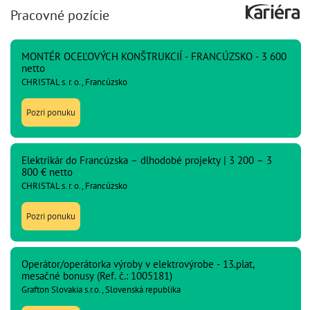
Pracovné pozície
MONTÉR OCEĽOVÝCH KONŠTRUKCIÍ - FRANCÚZSKO - 3 600
netto
CHRISTAL s. r. o., Francúzsko
Pozri ponuku
Elektrikár do Francúzska – dlhodobé projekty | 3 200 – 3
800 € netto
CHRISTAL s. r. o., Francúzsko
Pozri ponuku
Operátor/operátorka výroby v elektrovýrobe - 13.plat,
mesačné bonusy (Ref. č.: 1005181)
Grafton Slovakia s.r.o., Slovenská republika