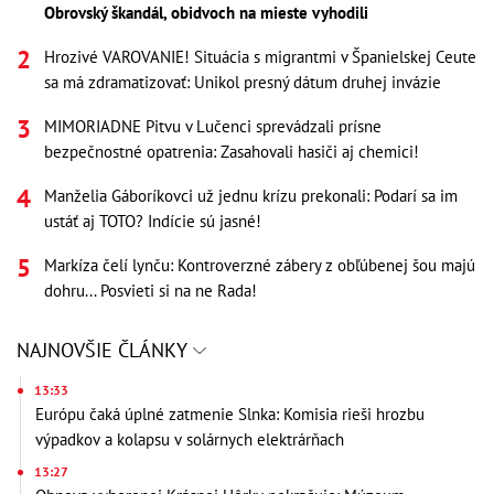
Obrovský škandál, obidvoch na mieste vyhodili
Hrozivé VAROVANIE! Situácia s migrantmi v Španielskej Ceute
sa má zdramatizovať: Unikol presný dátum druhej invázie
MIMORIADNE Pitvu v Lučenci sprevádzali prísne
bezpečnostné opatrenia: Zasahovali hasiči aj chemici!
Manželia Gáboríkovci už jednu krízu prekonali: Podarí sa im
ustáť aj TOTO? Indície sú jasné!
Markíza čelí lynču: Kontroverzné zábery z obľúbenej šou majú
dohru... Posvieti si na ne Rada!
NAJNOVŠIE ČLÁNKY
13:33
Európu čaká úplné zatmenie Slnka: Komisia rieši hrozbu
výpadkov a kolapsu v solárnych elektrárňach
13:27