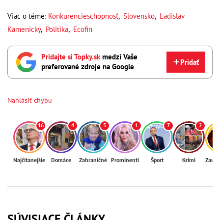
Viac o téme:
Konkurencieschopnosť
,
Slovensko
,
Ladislav
Kamenický
,
Politika
,
Ecofin
Pridajte si Topky.sk
medzi Vaše
Pridať
preferované zdroje na Google
Nahlásiť chybu
16
4
5
1
7
2
Najčítanejšie
Domáce
Zahraničné
Prominenti
Šport
Krimi
Zaují
SÚVISIACE ČLÁNKY