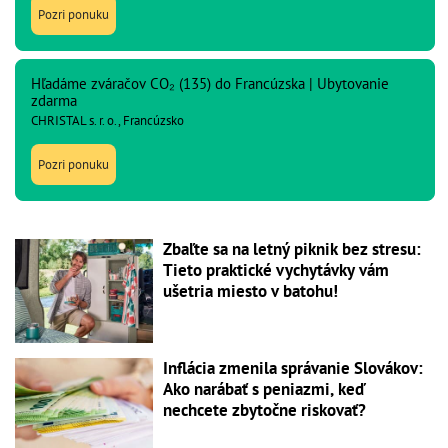
Pozri ponuku
Hľadáme zváračov CO₂ (135) do Francúzska | Ubytovanie
zdarma
CHRISTAL s. r. o., Francúzsko
Pozri ponuku
Zbaľte sa na letný piknik bez stresu:
Tieto praktické vychytávky vám
ušetria miesto v batohu!
Inflácia zmenila správanie Slovákov:
Ako narábať s peniazmi, keď
nechcete zbytočne riskovať?