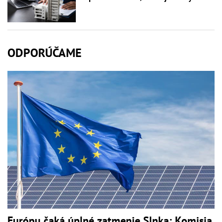
ODPORÚČAME
Európu čaká úplné zatmenie Slnka: Komisia