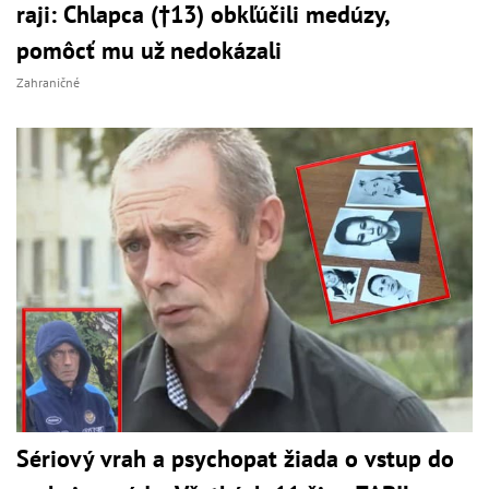
raji: Chlapca (†13) obkľúčili medúzy,
pomôcť mu už nedokázali
Zahraničné
Sériový vrah a psychopat žiada o vstup do