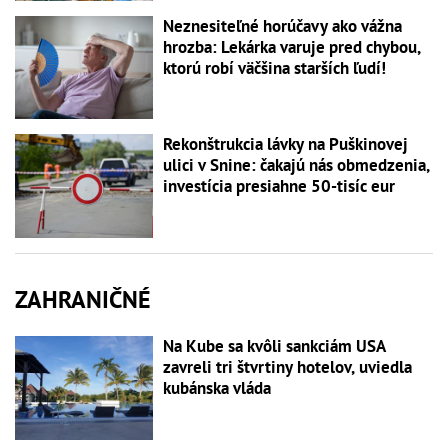
Neznesiteľné horúčavy ako vážna
hrozba: Lekárka varuje pred chybou,
ktorú robí väčšina starších ľudí!
Rekonštrukcia lávky na Puškinovej
ulici v Snine: čakajú nás obmedzenia,
investícia presiahne 50-tisíc eur
ZAHRANIČNÉ
Na Kube sa kvôli sankciám USA
zavreli tri štvrtiny hotelov, uviedla
kubánska vláda