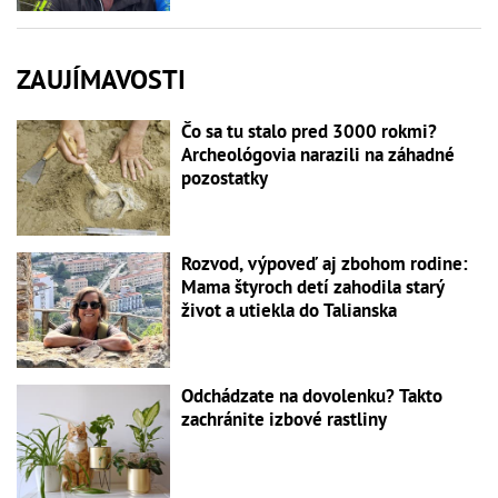
ZAUJÍMAVOSTI
Čo sa tu stalo pred 3000 rokmi?
Archeológovia narazili na záhadné
pozostatky
Rozvod, výpoveď aj zbohom rodine:
Mama štyroch detí zahodila starý
život a utiekla do Talianska
Odchádzate na dovolenku? Takto
zachránite izbové rastliny