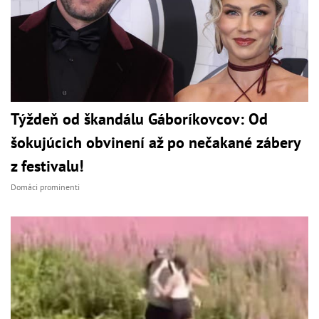
Týždeň od škandálu Gáboríkovcov: Od
šokujúcich obvinení až po nečakané zábery
z festivalu!
Domáci prominenti