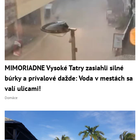
MIMORIADNE Vysoké Tatry zasiahli silné
búrky a prívalové dažde: Voda v mestách sa
valí ulicami!
Domáce