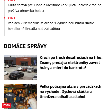
Krutá správa pre Lionela Messiho: Zdrvujúca udalosť v rodine,
prežíva obrovskú bolesť
14:24
Poplach v Nemecku: Po drone s výbušninou hlásia ďalšie
bezpilotné lietadlá nad základňou
DOMÁCE SPRÁVY
Krach po troch desaťročiach na trhu:
Známy predajca elektroniky zavrel
brány a mieri do bankrotu!
Veľká policajná akcia v prevádzkach
na východe: Dychová skúška u
tínedžera odhalila alkohol
FOTO