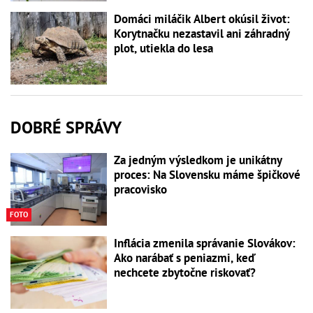
Domáci miláčik Albert okúsil život:
Korytnačku nezastavil ani záhradný
plot, utiekla do lesa
DOBRÉ SPRÁVY
Za jedným výsledkom je unikátny
proces: Na Slovensku máme špičkové
pracovisko
FOTO
Inflácia zmenila správanie Slovákov:
Ako narábať s peniazmi, keď
nechcete zbytočne riskovať?