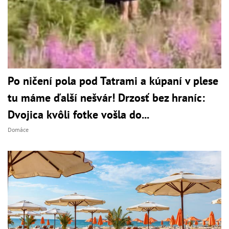
Po ničení pola pod Tatrami a kúpaní v plese
tu máme ďalší nešvár! Drzosť bez hraníc:
Dvojica kvôli fotke vošla do...
Domáce