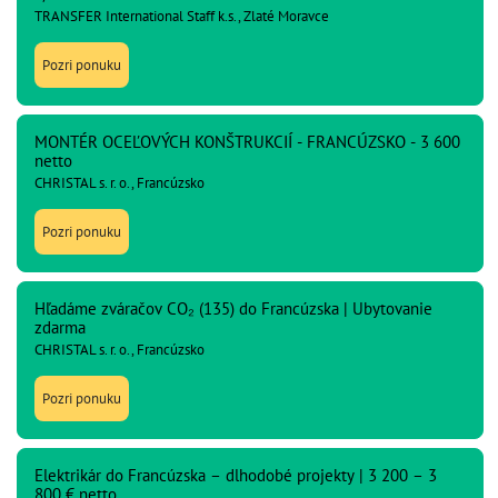
TRANSFER International Staff k.s., Zlaté Moravce
Pozri ponuku
MONTÉR OCEĽOVÝCH KONŠTRUKCIÍ - FRANCÚZSKO - 3 600
netto
CHRISTAL s. r. o., Francúzsko
Pozri ponuku
Hľadáme zváračov CO₂ (135) do Francúzska | Ubytovanie
zdarma
CHRISTAL s. r. o., Francúzsko
Pozri ponuku
Elektrikár do Francúzska – dlhodobé projekty | 3 200 – 3
800 € netto