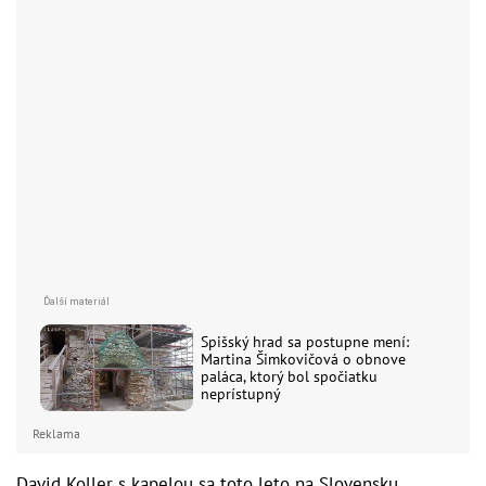
Spišský hrad sa postupne mení:
Martina Šimkovičová o obnove
paláca, ktorý bol spočiatku
neprístupný
Reklama
David Koller s kapelou sa toto leto na Slovensku