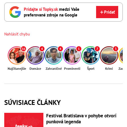
Pridajte si Topky.sk
medzi Vaše
Pridať
preferované zdroje na Google
Nahlásiť chybu
16
4
4
1
7
3
Najčítanejšie
Domáce
Zahraničné
Prominenti
Šport
Krimi
Zaují
SÚVISIACE ČLÁNKY
Festival Bratislava v pohybe otvorí
punková legenda