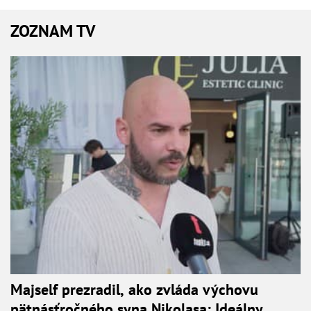
ZOZNAM TV
Majself prezradil, ako zvláda výchovu
pätnásťročného syna Nikolasa: Ideálny