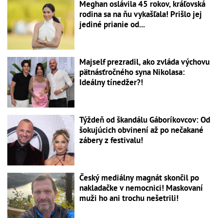
Meghan oslávila 45 rokov, kráľovská
rodina sa na ňu vykašľala! Prišlo jej
jediné prianie od...
Majself prezradil, ako zvláda výchovu
pätnásťročného syna Nikolasa:
Ideálny tínedžer?!
Týždeň od škandálu Gáboríkovcov: Od
šokujúcich obvinení až po nečakané
zábery z festivalu!
Český mediálny magnát skončil po
nakladačke v nemocnici! Maskovaní
muži ho ani trochu nešetrili!