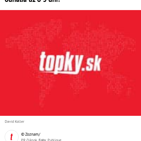
David Koller
© Zoznam/
PR článok,
Foto
: Publique