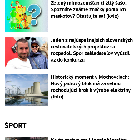
Zelený mimozemšťan či žltý šašo:
Spoznáte známe značky podľa ich
maskotov? Otestujte sa! (kvíz)
Jeden z najúspešnejších slovenských
cestovateľských projektov sa
rozpadol. Spor zakladateľov vyústil
až do konkurzu
Historický moment v Mochovciach:
Nový jadrový blok má za sebou
rozhodujúci krok k výrobe elektriny
(foto)
ŠPORT
Krutá správa pre Lionela Messiho: