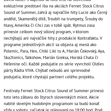
exkluzívne predstaví iba na akciách Fernet Stock Citrus
Sound of Summer, zahrá aj najväčšie hity Lucie ako Černý
andělé, Skamenělý dítě, Troubit na trumpety, Šrouby do
hlavy, Amerika či Chci zas v tobě spát. Rytmus zasa
prinesie celkom nový sólový program, v ktorom
nechýbajú ani najväčšie hity z produkcie Kontrafaktu. V
programe jednotlivých akcií sa objavia aj mená ako
Polemic, Para, Hex, Chiki Liki tu A, Marián Čekovský, Aya,
Ska2tonics, Talkshow, Marián Greksa, Horská Chata či
Heľenine oči. Každé podujatie zo série vyvrcholí Oldies
párty Rádia VIVA. Chýbať nebudú ani sprievodné
podujatia, ktoré chystajú partneri celého projektu.
Festivaly Fernet Stock Citrus Sound of Summer prinesú
toto leto zábavu do štyroch slovenských miest. Akcie
nabité skvelým hudobným programom sa budú konať
vždy v sobotu, začiatok je plánovaný na 18:00 hod. Prvé