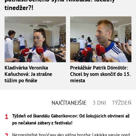
tínedžer?!
Kladivárka Veronika
Prekážkár Patrik Dömötör:
Kaňuchová: Ja strašne
Chcel by som skončiť do 15.
túžim po finále
miesta
NAJČÍTANEJŠIE
3 DNI
TÝŽDEŇ
Týždeň od škandálu Gáboríkovcov: Od šokujúcich obvinení až
po nečakané zábery z festivalu!
Neznesiteľné horúčavy ako vážna hrozba: Lekárka varuje pred