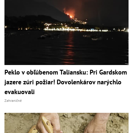
Peklo v obľúbenom Taliansku: Pri Gardskom
jazere zúri požiar! Dovolenkárov narýchlo
evakuovali
Zahraničné