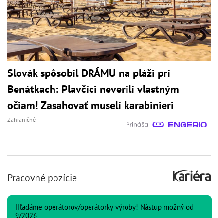
Slovák spôsobil DRÁMU na pláži pri
Benátkach: Plavčíci neverili vlastným
očiam! Zasahovať museli karabinieri
Zahraničné
Pracovné pozície
Hľadáme operátorov/operátorky výroby! Nástup možný od
9/2026