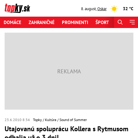
32 °C
8. august
,
Oskar
DOMÁCE
ZAHRANIČNÉ
PROMINENTI
ŠPORT
ZAUJÍMAV
23.6.2010 8:34
Topky
Kultúra
Sound of Summer
Utajovanú spoluprácu Kollera s Rytmusom
odhalia už o 3 dni!