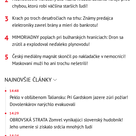
chybou, ktorú robí väčšina starších ľudí!
Krach po troch desaťročiach na trhu: Známy predajca
elektroniky zavrel brány a mieri do bankrotu!
MIMORIADNY poplach pri bulharských hraniciach: Dron sa
zrútil a explodoval neďaleko plynovodu!
Český mediálny magnát skončil po nakladačke v nemocnici!
Maskovaní muži ho ani trochu nešetrili!
NAJNOVŠIE ČLÁNKY
14:48
Peklo v obľúbenom Taliansku: Pri Gardskom jazere zúri požiar!
Dovolenkárov narýchlo evakuovali
14:29
OBROVSKÁ STRATA Zomrel vynikajúci slovenský hudobník!
Jeho umenie si získalo srdcia mnohých ľudí
14:24