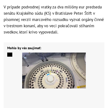
V prípade podvodnej vratky za dva milióny eur predseda
senátu Krajského súdu (KS) v Bratislave Peter Štift v
písomnej verzii marcového rozsudku vyzval orgány činné
v trestnom konaní, aby vo veci pokračovali stíhaním
svedkov, ktorí krivo vypovedali.
Mohlo by vás zaujímať: