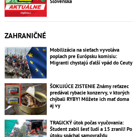
Slovenska
ZAHRANIČNÉ
Mobilizácia na sieťach vyvoláva
poplach pre Európsku komisiu:
Migranti chystajú ďalší vpád do Ceuty
ŠOKUJÚCE ZISTENIE Známy reťazec
predával rybacie konzervy, v ktorých
chýbali RYBY! Môžete ich mať doma
aj vy
TRAGICKÝ útok počas vyučovania:
Študent zabil šesť ľudí a 15 zranil! Po
útoku spáchal samovraždu