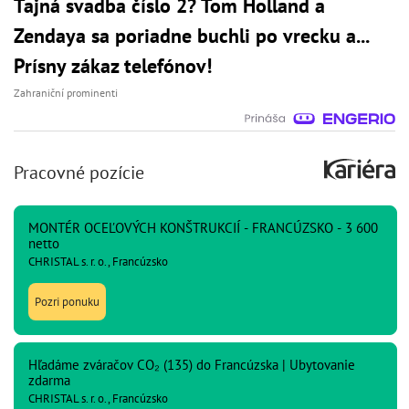
Tajná svadba číslo 2? Tom Holland a
Zendaya sa poriadne buchli po vrecku a...
Prísny zákaz telefónov!
Zahraniční prominenti
Pracovné pozície
MONTÉR OCEĽOVÝCH KONŠTRUKCIÍ - FRANCÚZSKO - 3 600
netto
CHRISTAL s. r. o., Francúzsko
Pozri ponuku
Hľadáme zváračov CO₂ (135) do Francúzska | Ubytovanie
zdarma
CHRISTAL s. r. o., Francúzsko