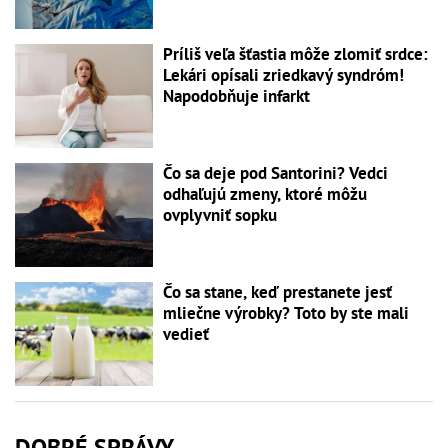
Príliš veľa šťastia môže zlomiť srdce:
Lekári opísali zriedkavý syndróm!
Napodobňuje infarkt
Čo sa deje pod Santorini? Vedci
odhaľujú zmeny, ktoré môžu
ovplyvniť sopku
Čo sa stane, keď prestanete jesť
mliečne výrobky? Toto by ste mali
vedieť
DOBRÉ SPRÁVY