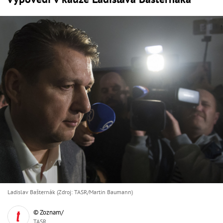
Ladislav Bašternák (Zdroj: TASR/Martin Baumann)
© Zoznam/
TASR