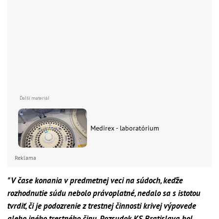
Medirex - laboratórium
Reklama
"V čase konania v predmetnej veci na súdoch, keďže
rozhodnutie súdu nebolo právoplatné, nedalo sa s istotou
tvrdiť, či je podozrenie z trestnej činnosti krivej výpovede
alebo iného trestného činu. Rozsudok KS Bratislava bol