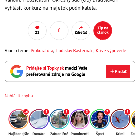
vyhlásil konkurz na majetok podnikateľa.
Tip na
22
Zdieľať
článok
Viac o téme:
Prokuratúra
,
Ladislav Bašternák
,
Krivé výpovede
Pridajte si Topky.sk
medzi Vaše
Pridať
preferované zdroje na Google
Nahlásiť chybu
16
3
5
3
7
5
Najčítanejšie
Domáce
Zahraničné
Prominenti
Šport
Krimi
Zaují