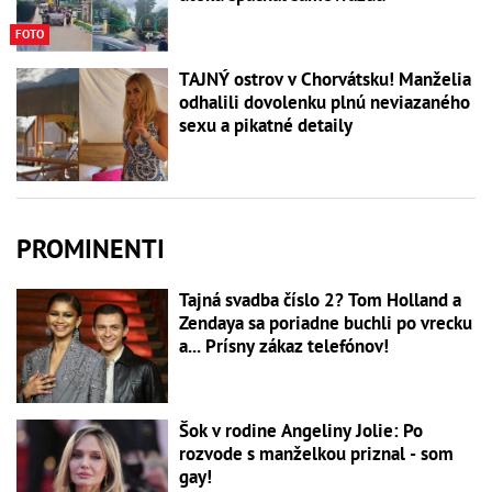
FOTO
TAJNÝ ostrov v Chorvátsku! Manželia
odhalili dovolenku plnú neviazaného
sexu a pikatné detaily
PROMINENTI
Tajná svadba číslo 2? Tom Holland a
Zendaya sa poriadne buchli po vrecku
a... Prísny zákaz telefónov!
Šok v rodine Angeliny Jolie: Po
rozvode s manželkou priznal - som
gay!