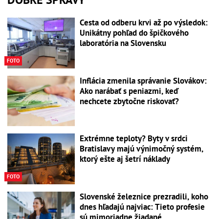
Cesta od odberu krvi až po výsledok:
Unikátny pohľad do špičkového
laboratória na Slovensku
FOTO
Inflácia zmenila správanie Slovákov:
Ako narábať s peniazmi, keď
nechcete zbytočne riskovať?
Extrémne teploty? Byty v srdci
Bratislavy majú výnimočný systém,
ktorý ešte aj šetrí náklady
FOTO
Slovenské železnice prezradili, koho
dnes hľadajú najviac: Tieto profesie
sú mimoriadne žiadané