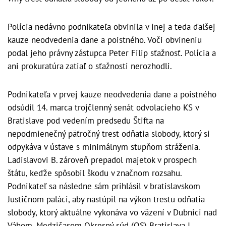
Polícia nedávno podnikateľa obvinila v inej a teda ďalšej
kauze neodvedenia dane a poistného. Voči obvineniu
podal jeho právny zástupca Peter Filip sťažnosť. Polícia a
ani prokuratúra zatiaľ o sťažnosti nerozhodli.
Podnikateľa v prvej kauze neodvedenia dane a poistného
odsúdil 14. marca trojčlenný senát odvolacieho KS v
Bratislave pod vedením predsedu Štifta na
nepodmienečný päťročný trest odňatia slobody, ktorý si
odpykáva v ústave s minimálnym stupňom stráženia.
Ladislavovi B. zároveň prepadol majetok v prospech
štátu, keďže spôsobil škodu v značnom rozsahu.
Podnikateľ sa následne sám prihlásil v bratislavskom
Justičnom paláci, aby nastúpil na výkon trestu odňatia
slobody, ktorý aktuálne vykonáva vo väzení v Dubnici nad
Váhom. Medzičasom Okresný súd (OS) Bratislava I