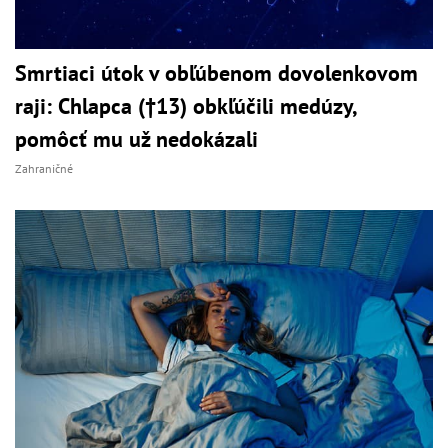
Smrtiaci útok v obľúbenom dovolenkovom
raji: Chlapca (†13) obkľúčili medúzy,
pomôcť mu už nedokázali
Zahraničné