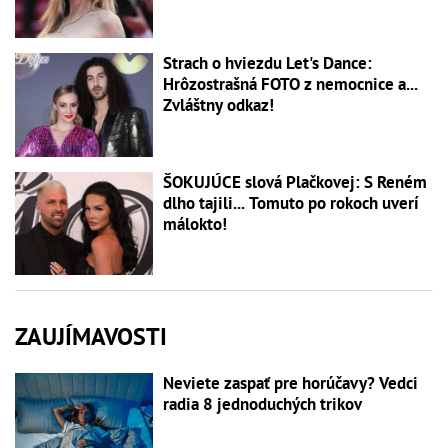
Strach o hviezdu Let's Dance:
Hrôzostrašná FOTO z nemocnice a...
Zvláštny odkaz!
ŠOKUJÚCE slová Plačkovej: S Reném
dlho tajili... Tomuto po rokoch uverí
málokto!
ZAUJÍMAVOSTI
Neviete zaspať pre horúčavy? Vedci
radia 8 jednoduchých trikov