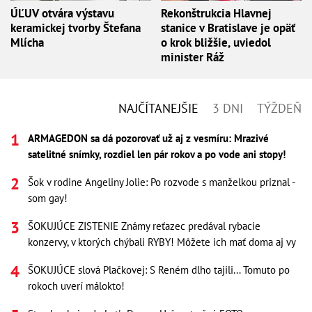
ÚĽUV otvára výstavu
Rekonštrukcia Hlavnej
keramickej tvorby Štefana
stanice v Bratislave je opäť
Mlícha
o krok bližšie, uviedol
minister Ráž
NAJČÍTANEJŠIE
3 DNI
TÝŽDEŇ
ARMAGEDON sa dá pozorovať už aj z vesmíru: Mrazivé
satelitné snímky, rozdiel len pár rokov a po vode ani stopy!
Šok v rodine Angeliny Jolie: Po rozvode s manželkou priznal -
som gay!
ŠOKUJÚCE ZISTENIE Známy reťazec predával rybacie
konzervy, v ktorých chýbali RYBY! Môžete ich mať doma aj vy
ŠOKUJÚCE slová Plačkovej: S Reném dlho tajili... Tomuto po
rokoch uverí málokto!