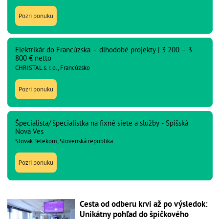
Pozri ponuku
Elektrikár do Francúzska – dlhodobé projekty | 3 200 – 3
800 € netto
CHRISTAL s. r. o., Francúzsko
Pozri ponuku
Špecialista/ špecialistka na fixné siete a služby - Spišská
Nová Ves
Slovak Telekom, Slovenská republika
Pozri ponuku
Cesta od odberu krvi až po výsledok:
Unikátny pohľad do špičkového