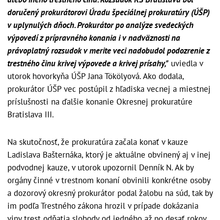
doručený prokurátorovi Úradu špeciálnej prokuratúry (ÚŠP)
v uplynulých dňoch. Prokurátor po analýze svedeckých
výpovedí z prípravného konania i v nadväznosti na
právoplatný rozsudok v merite veci nadobudol podozrenie z
trestného činu krivej výpovede a krivej prísahy,"
uviedla v
utorok hovorkyňa ÚŠP Jana Tökölyová. Ako dodala,
prokurátor ÚŠP vec postúpil z hľadiska vecnej a miestnej
príslušnosti na ďalšie konanie Okresnej prokuratúre
Bratislava III.
Na skutočnosť, že prokuratúra začala konať v kauze
Ladislava Bašternáka, ktorý je aktuálne obvinený aj v inej
podvodnej kauze, v utorok upozornil Denník N. Ak by
orgány činné v trestnom konaní obvinili konkrétne osoby
a dozorový okresný prokurátor podal žalobu na súd, tak by
im podľa Trestného zákona hrozil v prípade dokázania
viny trest odňatia slobody od jedného až po desať rokov.