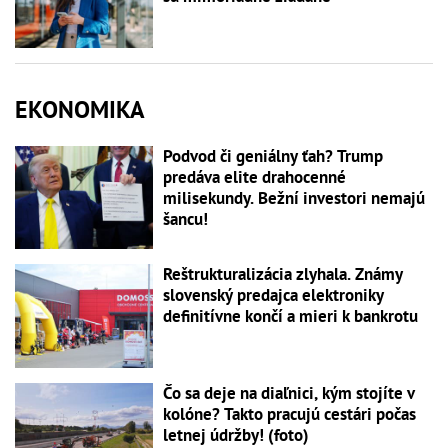
EKONOMIKA
Podvod či geniálny ťah? Trump
predáva elite drahocenné
milisekundy. Bežní investori nemajú
šancu!
Reštrukturalizácia zlyhala. Známy
slovenský predajca elektroniky
definitívne končí a mieri k bankrotu
Čo sa deje na diaľnici, kým stojíte v
kolóne? Takto pracujú cestári počas
letnej údržby! (foto)