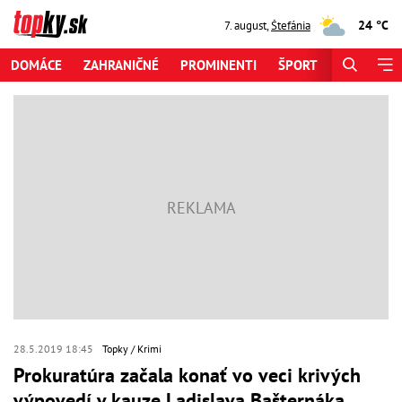
24 °C
7. august
,
Štefánia
DOMÁCE
ZAHRANIČNÉ
PROMINENTI
ŠPORT
ZAUJÍMAV
28.5.2019 18:45
Topky
Krimi
Prokuratúra začala konať vo veci krivých
výpovedí v kauze Ladislava Bašternáka