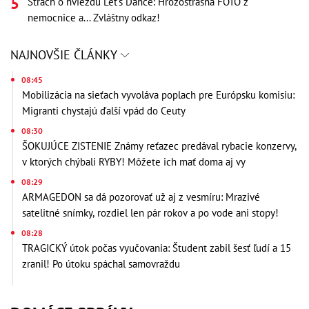
Strach o hviezdu Let's Dance: Hrôzostrašná FOTO z
nemocnice a... Zvláštny odkaz!
NAJNOVŠIE ČLÁNKY
08:45
Mobilizácia na sieťach vyvoláva poplach pre Európsku komisiu:
Migranti chystajú ďalší vpád do Ceuty
08:30
ŠOKUJÚCE ZISTENIE Známy reťazec predával rybacie konzervy,
v ktorých chýbali RYBY! Môžete ich mať doma aj vy
08:29
ARMAGEDON sa dá pozorovať už aj z vesmíru: Mrazivé
satelitné snímky, rozdiel len pár rokov a po vode ani stopy!
08:28
TRAGICKÝ útok počas vyučovania: Študent zabil šesť ľudí a 15
zranil! Po útoku spáchal samovraždu