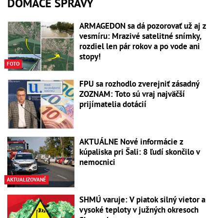
DOMÁCE SPRÁVY
ARMAGEDON sa dá pozorovať už aj z
vesmíru: Mrazivé satelitné snímky,
rozdiel len pár rokov a po vode ani
stopy!
FOTO
FPU sa rozhodlo zverejniť zásadný
ZOZNAM: Toto sú vraj najväčší
prijímatelia dotácií
AKTUÁLNE Nové informácie z
kúpaliska pri Šali: 8 ľudí skončilo v
nemocnici
AKTUALIZOVANÉ
SHMÚ varuje: V piatok silný vietor a
vysoké teploty v južných okresoch