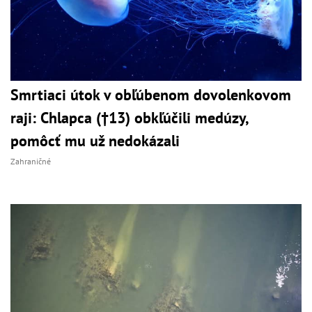
Smrtiaci útok v obľúbenom dovolenkovom
raji: Chlapca (†13) obkľúčili medúzy,
pomôcť mu už nedokázali
Zahraničné