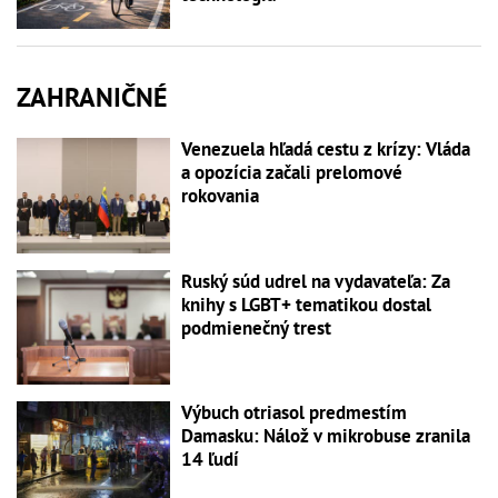
ZAHRANIČNÉ
Venezuela hľadá cestu z krízy: Vláda
a opozícia začali prelomové
rokovania
Ruský súd udrel na vydavateľa: Za
knihy s LGBT+ tematikou dostal
podmienečný trest
Výbuch otriasol predmestím
Damasku: Nálož v mikrobuse zranila
14 ľudí