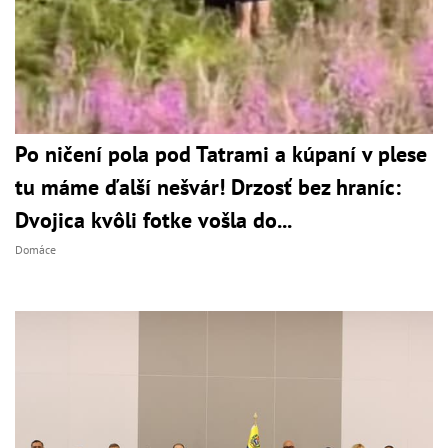
Po ničení pola pod Tatrami a kúpaní v plese
tu máme ďalší nešvár! Drzosť bez hraníc:
Dvojica kvôli fotke vošla do...
Domáce