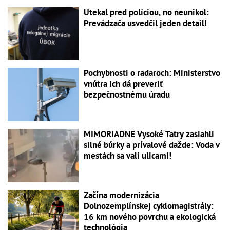
Utekal pred políciou, no neunikol:
Prevádzača usvedčil jeden detail!
Pochybnosti o radaroch: Ministerstvo
vnútra ich dá preveriť
bezpečnostnému úradu
MIMORIADNE Vysoké Tatry zasiahli
silné búrky a prívalové dažde: Voda v
mestách sa valí ulicami!
Začína modernizácia
Dolnozemplínskej cyklomagistrály:
16 km nového povrchu a ekologická
technológia