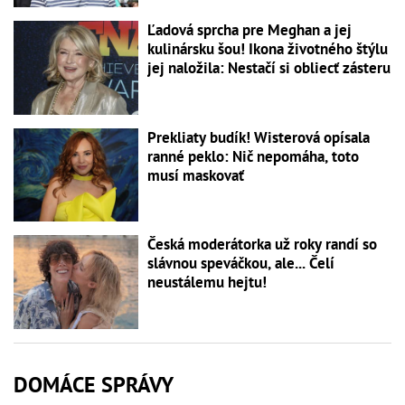
Ľadová sprcha pre Meghan a jej
kulinársku šou! Ikona životného štýlu
jej naložila: Nestačí si obliecť zásteru
Prekliaty budík! Wisterová opísala
ranné peklo: Nič nepomáha, toto
musí maskovať
Česká moderátorka už roky randí so
slávnou speváčkou, ale... Čelí
neustálemu hejtu!
DOMÁCE SPRÁVY