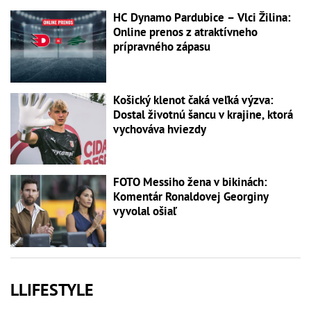
HC Dynamo Pardubice – Vlci Žilina:
Online prenos z atraktívneho
prípravného zápasu
Košický klenot čaká veľká výzva:
Dostal životnú šancu v krajine, ktorá
vychováva hviezdy
FOTO Messiho žena v bikinách:
Komentár Ronaldovej Georginy
vyvolal ošiaľ
LLIFESTYLE