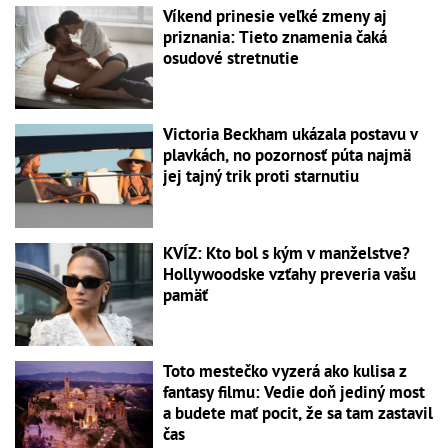
Víkend prinesie veľké zmeny aj
priznania: Tieto znamenia čaká
osudové stretnutie
Victoria Beckham ukázala postavu v
plavkách, no pozornosť púta najmä
jej tajný trik proti starnutiu
KVÍZ: Kto bol s kým v manželstve?
Hollywoodske vzťahy preveria vašu
pamäť
Toto mestečko vyzerá ako kulisa z
fantasy filmu: Vedie doň jediný most
a budete mať pocit, že sa tam zastavil
čas