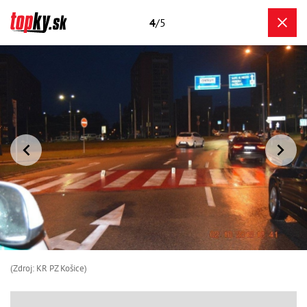
4
/5
(Zdroj: KR PZ Košice)