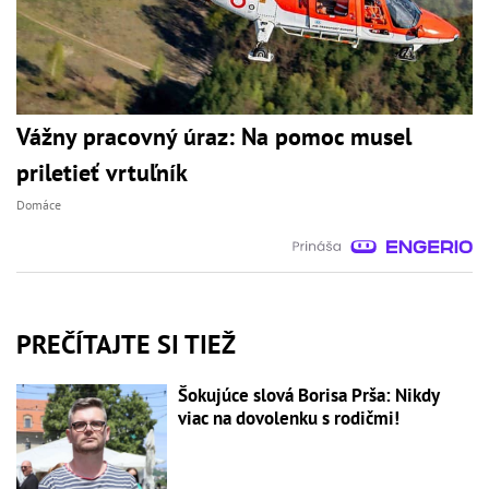
Vážny pracovný úraz: Na pomoc musel
priletieť vrtuľník
Domáce
PREČÍTAJTE SI TIEŽ
Šokujúce slová Borisa Prša: Nikdy
viac na dovolenku s rodičmi!