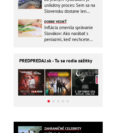
unikátny proces: Sem sa na
Slovensku dostane len
málokto
DOBRE VEDIEŤ
Inflácia zmenila správanie
Slovákov: Ako narábať s
peniazmi, keď nechcete
zbytočne riskovať?
PREDPREDAJ
.sk - Tu sa rodia zážitky
ZAHRANIČNÉ CELEBRITY