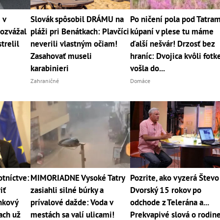
 v
Slovák spôsobil DRÁMU na
Po ničení pola pod Tatram
rozvážal
pláži pri Benátkach: Plavčíci
kúpaní v plese tu máme
trelil
neverili vlastným očiam!
ďalší nešvár! Drzosť bez
Zasahovať museli
hraníc: Dvojica kvôli fotk
karabinieri
vošla do...
Zahraničné
Domáce
otníctve:
MIMORIADNE Vysoké Tatry
Pozrite, ako vyzerá Števo
iť
zasiahli silné búrky a
Dvorský 15 rokov po
nkový
prívalové dažde: Voda v
odchode z Telerána a...
ach už
mestách sa valí ulicami!
Prekvapivé slová o rodin