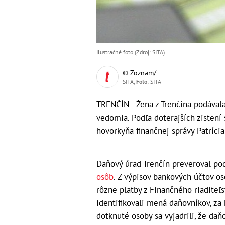
Ilustračné foto (Zdroj: SITA)
© Zoznam/
SITA,
Foto
: SITA
TRENČÍN - Žena z Trenčína podával
vedomia. Podľa doterajších zistení 
hovorkyňa finančnej správy Patríci
Daňový úrad Trenčín preveroval p
osôb
. Z výpisov bankových účtov oso
rôzne platby z Finančného riaditeľs
identifikovali mená daňovníkov, za
dotknuté osoby sa vyjadrili, že daň