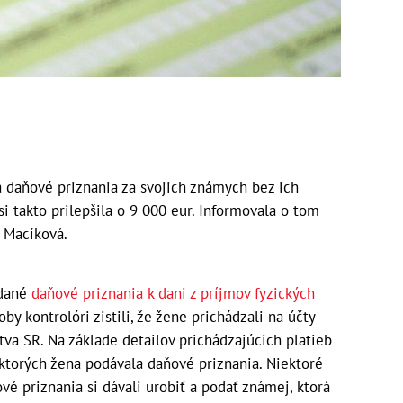
a daňové priznania za svojich známych bez ich
si takto prilepšila o 9 000 eur. Informovala o tom
a Macíková.
odané
daňové priznania k dani z príjmov fyzických
by kontrolóri zistili, že žene prichádzali na účty
tva SR. Na základe detailov prichádzajúcich platieb
 ktorých žena podávala daňové priznania. Niektoré
ové priznania si dávali urobiť a podať známej, ktorá