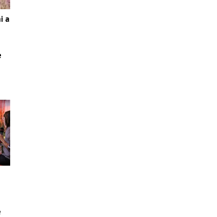
i a
e
e