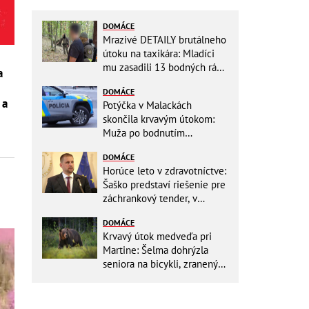
DOMÁCE
Mrazivé DETAILY brutálneho
útoku na taxikára: Mladíci
mu zasadili 13 bodných rán!
a
Rozhodovali minúty
DOMÁCE
 a
Potýčka v Malackách
skončila krvavým útokom:
Muža po bodnutím
neznámym predmetom
DOMÁCE
odviezli do nemocnice
Horúce leto v zdravotníctve:
Šaško predstaví riešenie pre
záchrankový tender, v
nemocniciach už montujú
DOMÁCE
klimatizácie
Krvavý útok medveďa pri
Martine: Šelma dohrýzla
seniora na bicykli, zranený
sa doplazil k chatám