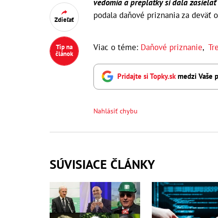
vedomia a preplatky si dala zasielať 
podala daňové priznania za deväť os
Zdieľať
Viac o téme:
Daňové priznanie
,
Tr
Tip na
článok
Pridajte si Topky.sk
medzi Vaše p
Nahlásiť chybu
SÚVISIACE ČLÁNKY