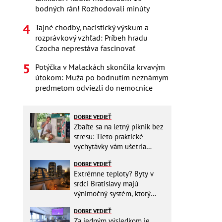
bodných rán! Rozhodovali minúty
Tajné chodby, nacistický výskum a
rozprávkový vzhľad: Príbeh hradu
Czocha neprestáva fascinovať
Potýčka v Malackách skončila krvavým
útokom: Muža po bodnutím neznámym
predmetom odviezli do nemocnice
DOBRE VEDIEŤ
Zbaľte sa na letný piknik bez
stresu: Tieto praktické
vychytávky vám ušetria
miesto v batohu!
DOBRE VEDIEŤ
Extrémne teploty? Byty v
srdci Bratislavy majú
výnimočný systém, ktorý
ešte aj šetrí náklady
DOBRE VEDIEŤ
Za jedným výsledkom je