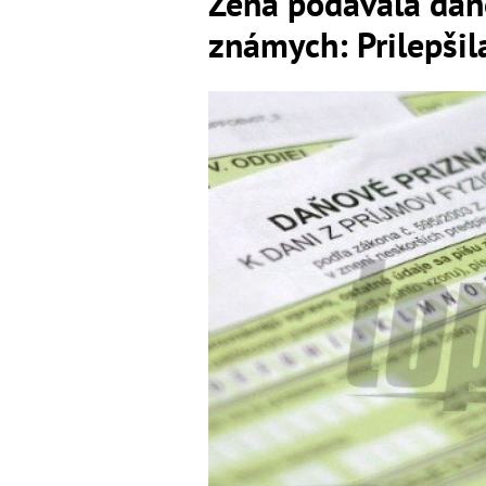
Žena podávala daňo
známych: Prilepšil