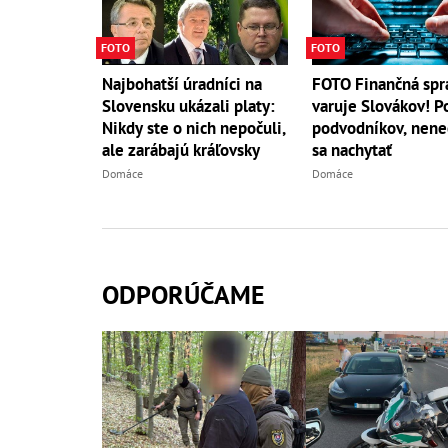
FOTO
FOTO
Najbohatší úradníci na
FOTO Finančná spr
Slovensku ukázali platy:
varuje Slovákov! P
Nikdy ste o nich nepočuli,
podvodníkov, nene
ale zarábajú kráľovsky
sa nachytať
Domáce
Domáce
ODPORÚČAME