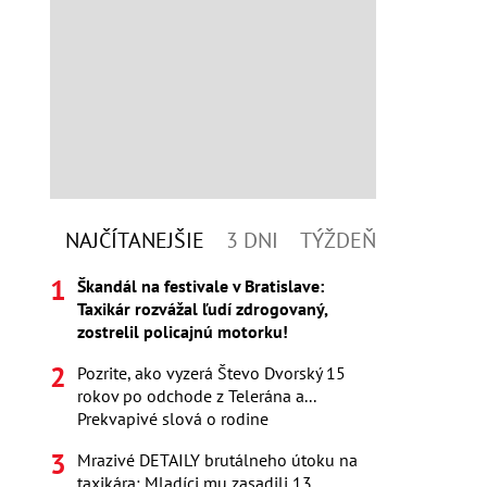
NAJČÍTANEJŠIE
3 DNI
TÝŽDEŇ
Škandál na festivale v Bratislave:
Taxikár rozvážal ľudí zdrogovaný,
zostrelil policajnú motorku!
Pozrite, ako vyzerá Števo Dvorský 15
rokov po odchode z Telerána a...
Prekvapivé slová o rodine
Mrazivé DETAILY brutálneho útoku na
taxikára: Mladíci mu zasadili 13