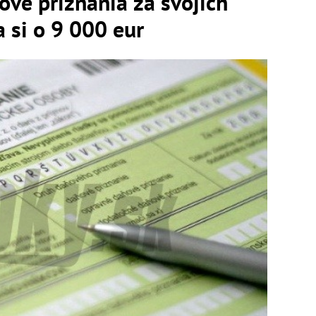
vé priznania za svojich
a si o 9 000 eur