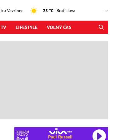
ajtra Vavrinec
28 °C
 TV
LIFESTYLE
VOĽNÝ ČAS
STREAM
NAŽIVO
Paul Russell