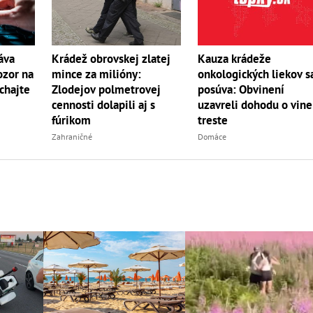
áva
Krádež obrovskej zlatej
Kauza krádeže
ozor na
mince za milióny:
onkologických liekov s
chajte
Zlodejov polmetrovej
posúva: Obvinení
cennosti dolapili aj s
uzavreli dohodu o vine
fúrikom
treste
Zahraničné
Domáce