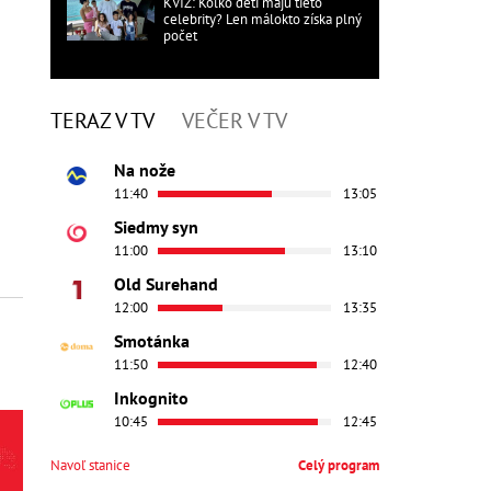
KVÍZ: Koľko detí majú tieto
celebrity? Len málokto získa plný
počet
TERAZ V TV
VEČER V TV
Na nože
11:40
13:05
Siedmy syn
11:00
13:10
Old Surehand
12:00
13:35
Smotánka
11:50
12:40
Inkognito
10:45
12:45
Navoľ stanice
Celý program