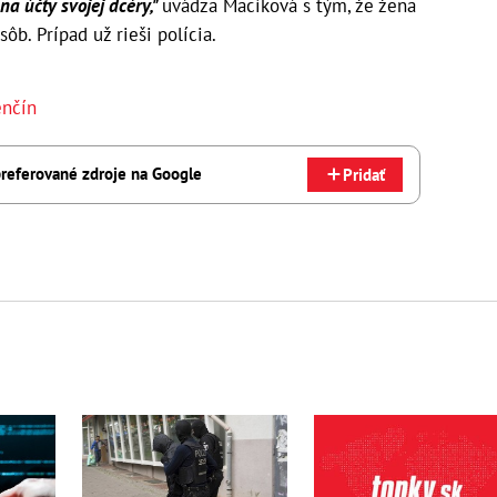
na účty svojej dcéry,"
uvádza Macíková s tým, že žena
ôb. Prípad už rieši polícia.
enčín
referované zdroje na Google
Pridať