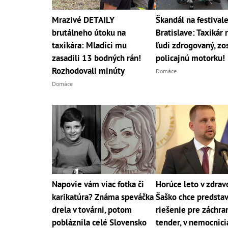
Mrazivé DETAILY
Škandál na festivale
brutálneho útoku na
Bratislave: Taxikár 
taxikára: Mladíci mu
ľudí zdrogovaný, zos
zasadili 13 bodných rán!
policajnú motorku!
Rozhodovali minúty
Domáce
Domáce
Napovie vám viac fotka či
Horúce leto v zdrav
karikatúra? Známa speváčka
Šaško chce predstav
drela v továrni, potom
riešenie pre záchra
pobláznila celé Slovensko
tender, v nemocnici