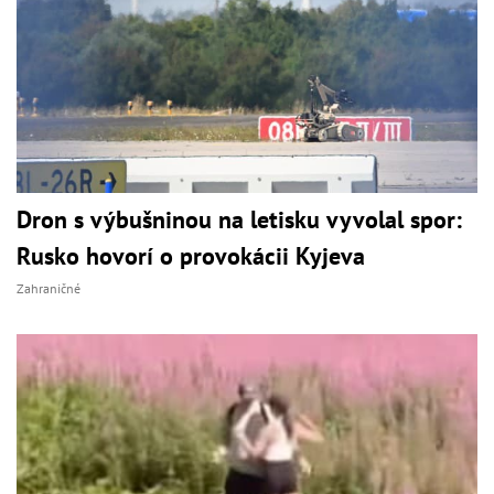
Dron s výbušninou na letisku vyvolal spor:
Rusko hovorí o provokácii Kyjeva
Zahraničné