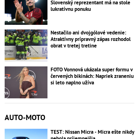
Slovenský reprezentant má na stole
lukratívnu ponuku
Nestačilo ani dvojgólové vedenie:
Atraktívny prípravný zápas rozhodol
obrat v tretej tretine
FOTO Vonnová ukázala super formu v
červených bikinách: Napriek zraneniu
si leto naplno užíva
AUTO-MOTO
TEST: Nissan Micra - Micra ešte nikdy
nebola príjemnejšia