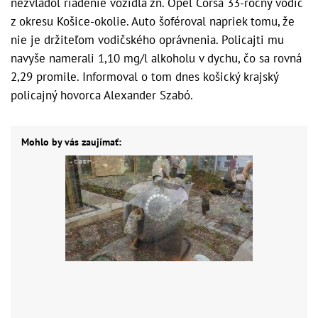
nezvládol riadenie vozidla zn. Opel Corsa 33-ročný vodič
z okresu Košice-okolie. Auto šoféroval napriek tomu, že
nie je držiteľom vodičského oprávnenia. Policajti mu
navyše namerali 1,10 mg/l alkoholu v dychu, čo sa rovná
2,29 promile. Informoval o tom dnes košický krajský
policajný hovorca Alexander Szabó.
Mohlo by vás zaujímať: