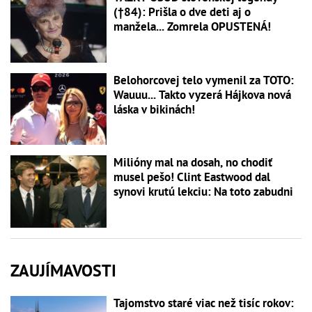
(†84): Prišla o dve deti aj o
manžela... Zomrela OPUSTENÁ!
Belohorcovej telo vymenil za TOTO:
Wauuu... Takto vyzerá Hájkova nová
láska v bikinách!
Milióny mal na dosah, no chodiť
musel pešo! Clint Eastwood dal
synovi krutú lekciu: Na toto zabudni
ZAUJÍMAVOSTI
Tajomstvo staré viac než tisíc rokov: