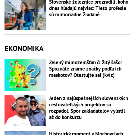
Slovenské železnice prezradili, koho
dnes hľadajú najviac: Tieto profesie
sú mimoriadne žiadané
EKONOMIKA
Zelený mimozemšťan či žltý šašo:
Spoznáte známe značky podľa ich
maskotov? Otestujte sa! (kvíz)
Jeden z najúspešnejších slovenských
cestovateľských projektov sa
rozpadol. Spor zakladateľov vyústil
až do konkurzu
Historický moment v Mochovciach: