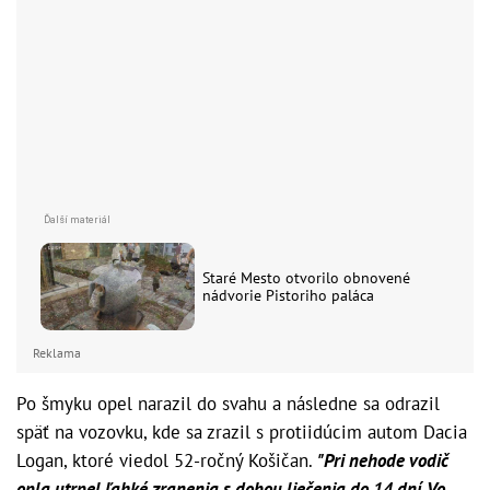
Staré Mesto otvorilo obnovené
nádvorie Pistoriho paláca
Reklama
Po šmyku opel narazil do svahu a následne sa odrazil
späť na vozovku, kde sa zrazil s protiidúcim autom Dacia
Logan, ktoré viedol 52-ročný Košičan.
"Pri nehode vodič
opla utrpel ľahké zranenia s dobou liečenia do 14 dní. Vo