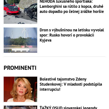
NEHODA luxusného športiaka:
Lamborghini sa rútilo z kopca, druhé
auto dopadlo po čelnej zrážke horšie
Dron s výbušninou na letisku vyvolal
spor: Rusko hovorí o provokácii
Kyjeva
PROMINENTI
Bolestivé tajomstvo Zdeny
Studenkovej: V mladosti podstúpila
interrupciu!
ŤAŽKÝ OSUD slovenskej legendy