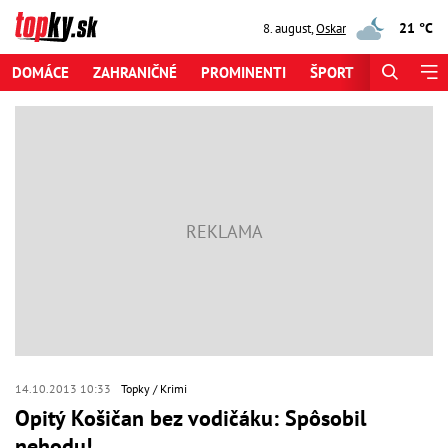
21 °C
8. august
,
Oskar
DOMÁCE
ZAHRANIČNÉ
PROMINENTI
ŠPORT
ZAUJÍMAV
14.10.2013 10:33
Topky
Krimi
Opitý Košičan bez vodičáku: Spôsobil
nehodu!