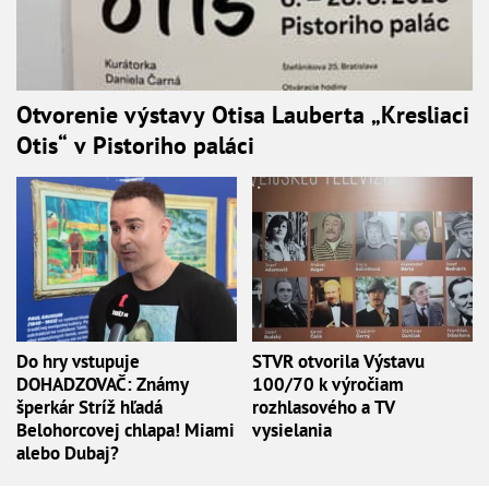
Otvorenie výstavy Otisa Lauberta „Kresliaci
Otis“ v Pistoriho paláci
Do hry vstupuje
STVR otvorila Výstavu
DOHADZOVAČ: Známy
100/70 k výročiam
šperkár Stríž hľadá
rozhlasového a TV
Belohorcovej chlapa! Miami
vysielania
alebo Dubaj?