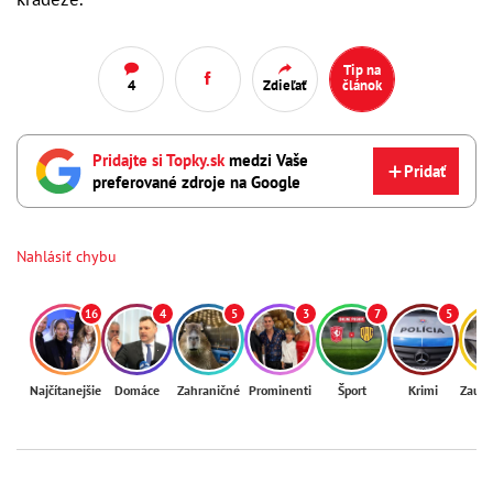
Tip na
4
Zdieľať
článok
Pridajte si Topky.sk
medzi Vaše
Pridať
preferované zdroje na Google
Nahlásiť chybu
16
4
5
3
7
5
Najčítanejšie
Domáce
Zahraničné
Prominenti
Šport
Krimi
Zaují