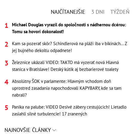
NAJČÍTANEJŠIE
3 DNI
TÝŽDEŇ
Michael Douglas vyrazil do spoločnosti s nádhernou dcérou:
Tomu sa hovorí dokonalosť!
Kam sa pozerať skôr? Schindlerová na pláži iba v bikinách... Z
jej bujného dekoltu odpadnete!
Železnice ukázali VIDEO: TAKTO má vyzerať nová Hlavná
stanica v Bratislave! Detský kútik aj bezbarierové toalety
Absolútny ŠOK v parlamente: Hlavným vchodom doň
uprostred zasadania napochodovali KAPYBARY, kde sa tam
nabrali?
Panika na palube: VIDEO Desivé zábery cestujúcich! Lietadlo
zasiahli silné turbulencie! 17 zranených
NAJNOVŠIE ČLÁNKY