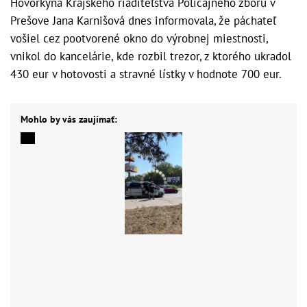
Hovorkyňa Krajského riaditeľstva Policajného zboru v
Prešove Jana Karnišová dnes informovala, že páchateľ
vošiel cez pootvorené okno do výrobnej miestnosti,
vnikol do kancelárie, kde rozbil trezor, z ktorého ukradol
430 eur v hotovosti a stravné lístky v hodnote 700 eur.
Mohlo by vás zaujímať: