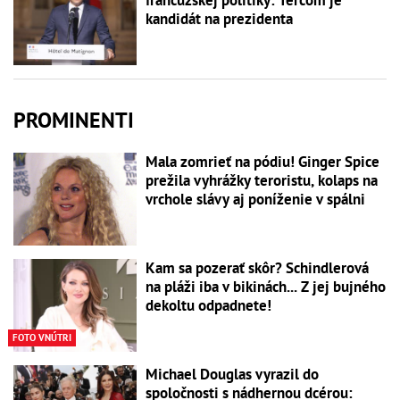
francúzskej politiky: Terčom je
kandidát na prezidenta
PROMINENTI
Mala zomrieť na pódiu! Ginger Spice
prežila vyhrážky teroristu, kolaps na
vrchole slávy aj poníženie v spálni
Kam sa pozerať skôr? Schindlerová
na pláži iba v bikinách... Z jej bujného
dekoltu odpadnete!
FOTO VNÚTRI
Michael Douglas vyrazil do
spoločnosti s nádhernou dcérou: