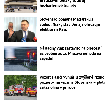
Bratislave! Detský kútik aj
bezbarierové toalety
Slovensko pomáha Maďarsku s
vodou: Nízky stav Dunaja ohrozuje
elektráreň Paks
Nákladný vlak zastavilo na priecestí
až osobné auto: Mrazivá nehoda na
západe!
Pozor: Hasiči vyhlásili zvýšené riziko
požiarov na väčšine Slovenska – platí
zákaz ohňa v prírode