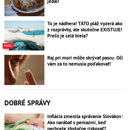
jedál!
To je nádhera! TÁTO pláž vyzerá ako
z rozprávky, ale skutočne EXISTUJE!
Prečo je celá biela?
FOTO
Raj pri mori môže skrývať pascu: Oči
vám za to nemusia poďakovať!
DOBRÉ SPRÁVY
Inflácia zmenila správanie Slovákov:
Ako narábať s peniazmi, keď
nechcete zbytočne riskovať?