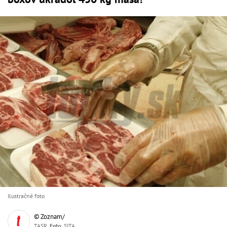
Ilustračné foto
© Zoznam/
TASR,
Foto
: SITA