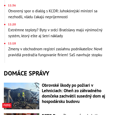
11:36
Otvorený spor o dialóg s KĽDR: Juhokórejskí ministri sa
nezhodli, vládu čakajú nepríjemnosti
11:20
Extrémne teploty? Byty v srdci Bratislavy majú výnimočný
systém, ktorý ešte aj šetrí náklady
11:18
Zmeny v obchodnom registri zasiahnu podnikateľov: Nové
pravidlá predražia fungovanie firiem! SaS navrhuje stopku
DOMÁCE SPRÁVY
Obrovské škody po požiari v
Lehniciach: Oheň zo záhradného
domčeka zachvátil susedný dom aj
hospodársku budovu
FOTO