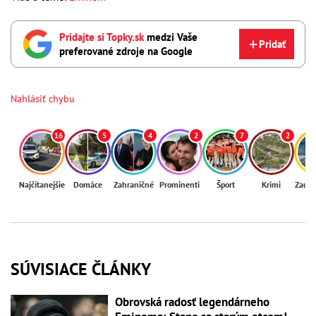
Pridajte si Topky.sk
medzi Vaše
Pridať
preferované zdroje na Google
Nahlásiť chybu
16
5
4
2
7
2
Najčítanejšie
Domáce
Zahraničné
Prominenti
Šport
Krimi
Zaují
SÚVISIACE ČLÁNKY
Obrovská radosť legendárneho