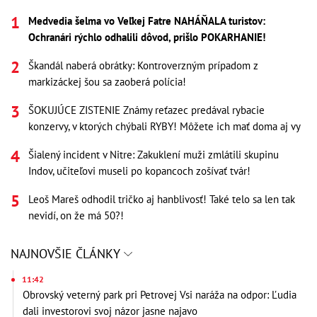
Medvedia šelma vo Veľkej Fatre NAHÁŇALA turistov:
Ochranári rýchlo odhalili dôvod, prišlo POKARHANIE!
Škandál naberá obrátky: Kontroverzným prípadom z
markizáckej šou sa zaoberá polícia!
ŠOKUJÚCE ZISTENIE Známy reťazec predával rybacie
konzervy, v ktorých chýbali RYBY! Môžete ich mať doma aj vy
Šialený incident v Nitre: Zakuklení muži zmlátili skupinu
Indov, učiteľovi museli po kopancoch zošívať tvár!
Leoš Mareš odhodil tričko aj hanblivosť! Také telo sa len tak
nevidí, on že má 50?!
NAJNOVŠIE ČLÁNKY
11:42
Obrovský veterný park pri Petrovej Vsi naráža na odpor: Ľudia
dali investorovi svoj názor jasne najavo