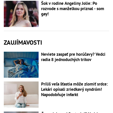
Šok v rodine Angeliny Jolie: Po
rozvode s manželkou priznal - som
gay!
ZAUJÍMAVOSTI
Neviete zaspať pre horúčavy? Vedci
radia 8 jednoduchých trikov
Príliš veľa šťastia môže zlomiť srdce:
Lekári opísali zriedkavý syndróm!
Napodobňuje infarkt