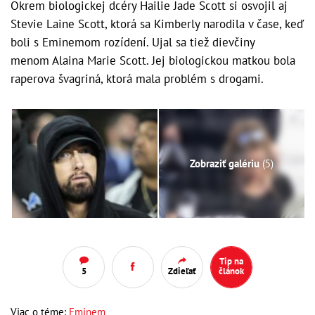
Okrem biologickej dcéry Hailie Jade Scott si osvojil aj
Stevie Laine Scott, ktorá sa Kimberly narodila v čase, keď
boli s Eminemom rozídení. Ujal sa tiež dievčiny
menom Alaina Marie Scott. Jej biologickou matkou bola
raperova švagriná, ktorá mala problém s drogami.
Zobraziť galériu
(5)
Tip na
5
Zdieľať
článok
Viac o téme:
Eminem