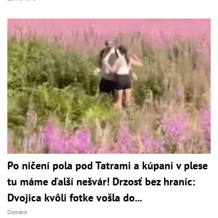
Po ničení pola pod Tatrami a kúpaní v plese
tu máme ďalší nešvár! Drzosť bez hraníc:
Dvojica kvôli fotke vošla do...
Domáce