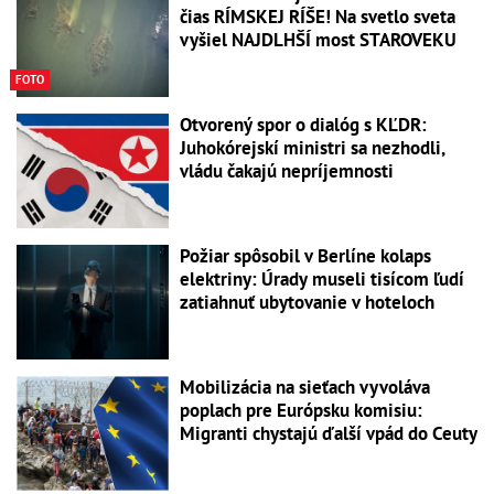
čias RÍMSKEJ RÍŠE! Na svetlo sveta
vyšiel NAJDLHŠÍ most STAROVEKU
FOTO
Otvorený spor o dialóg s KĽDR:
Juhokórejskí ministri sa nezhodli,
vládu čakajú nepríjemnosti
Požiar spôsobil v Berlíne kolaps
elektriny: Úrady museli tisícom ľudí
zatiahnuť ubytovanie v hoteloch
Mobilizácia na sieťach vyvoláva
poplach pre Európsku komisiu:
Migranti chystajú ďalší vpád do Ceuty