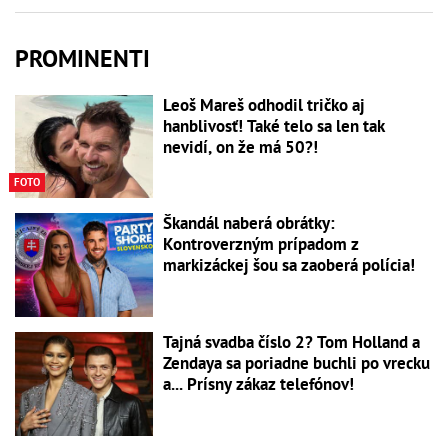
PROMINENTI
Leoš Mareš odhodil tričko aj
hanblivosť! Také telo sa len tak
nevidí, on že má 50?!
FOTO
Škandál naberá obrátky:
Kontroverzným prípadom z
markizáckej šou sa zaoberá polícia!
Tajná svadba číslo 2? Tom Holland a
Zendaya sa poriadne buchli po vrecku
a... Prísny zákaz telefónov!