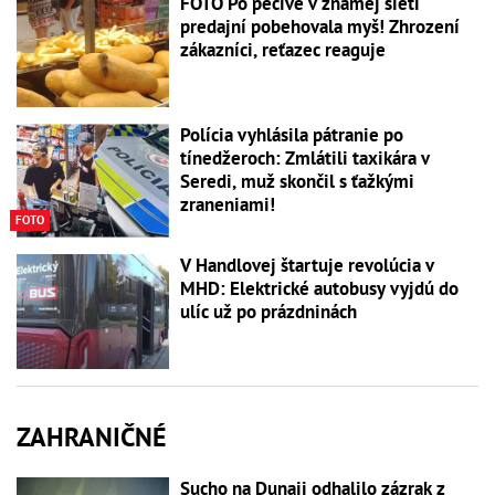
FOTO Po pečive v známej sieti
predajní pobehovala myš! Zhrození
zákazníci, reťazec reaguje
Polícia vyhlásila pátranie po
tínedžeroch: Zmlátili taxikára v
Seredi, muž skončil s ťažkými
zraneniami!
FOTO
V Handlovej štartuje revolúcia v
MHD: Elektrické autobusy vyjdú do
ulíc už po prázdninách
ZAHRANIČNÉ
Sucho na Dunaji odhalilo zázrak z