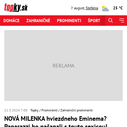
25 °C
7. august
,
Štefánia
DOMÁCE
ZAHRANIČNÉ
PROMINENTI
ŠPORT
ZAUJÍMAV
21.3.2024 7:00
Topky
Prominenti
Zahraniční prominenti
NOVÁ MILENKA hviezdneho Eminema?
Paparazzi ho načapali s touto sexicou!