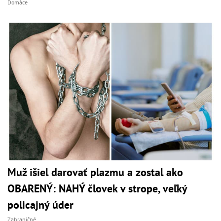
Domáce
Muž išiel darovať plazmu a zostal ako
OBARENÝ: NAHÝ človek v strope, veľký
policajný úder
Zahraničné