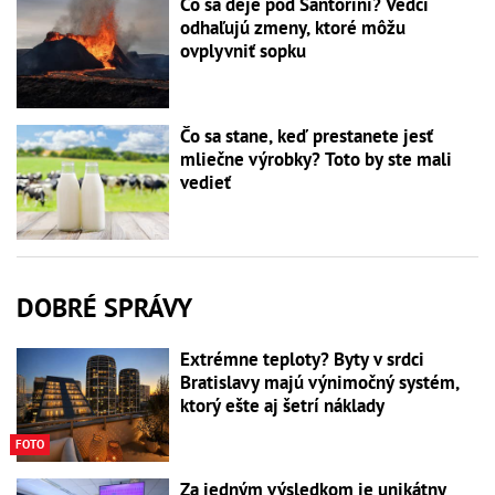
Čo sa deje pod Santorini? Vedci
odhaľujú zmeny, ktoré môžu
ovplyvniť sopku
Čo sa stane, keď prestanete jesť
mliečne výrobky? Toto by ste mali
vedieť
DOBRÉ SPRÁVY
Extrémne teploty? Byty v srdci
Bratislavy majú výnimočný systém,
ktorý ešte aj šetrí náklady
FOTO
Za jedným výsledkom je unikátny