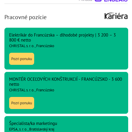
Pracovné pozície
Elektrikár do Francúzska – dlhodobé projekty | 3 200 – 3
800 € netto
CHRISTAL s. r. o., Francúzsko
Pozri ponuku
MONTÉR OCEĽOVÝCH KONŠTRUKCIÍ - FRANCÚZSKO - 3 600
netto
CHRISTAL s. r. o., Francúzsko
Pozri ponuku
Špecialista/ka marketingu
EPSA, s. r. o., Bratislavský kraj