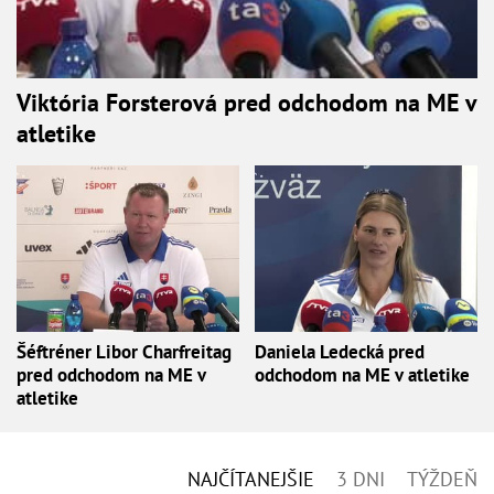
Viktória Forsterová pred odchodom na ME v
atletike
Šéftréner Libor Charfreitag
Daniela Ledecká pred
pred odchodom na ME v
odchodom na ME v atletike
atletike
NAJČÍTANEJŠIE
3 DNI
TÝŽDEŇ