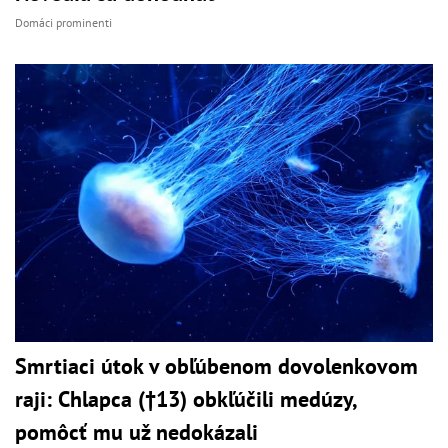
Domáci prominenti
Smrtiaci útok v obľúbenom dovolenkovom
raji: Chlapca (†13) obkľúčili medúzy,
pomôcť mu už nedokázali