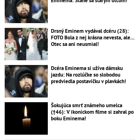
Eminema: Stane sa starým otcom!
Drsný Eminem vydával dcéru (28):
FOTO Bola z nej krásna nevesta, ale…
Otec sa ani neusmial!
Dcéra Eminema si užíva dámsku
jazdu: Na rozlúčke so slobodou
predviedla postavičku v plavkách!
Šokujúca smrť známeho umelca
(†46): V ikonickom filme si zahral po
boku Eminema!