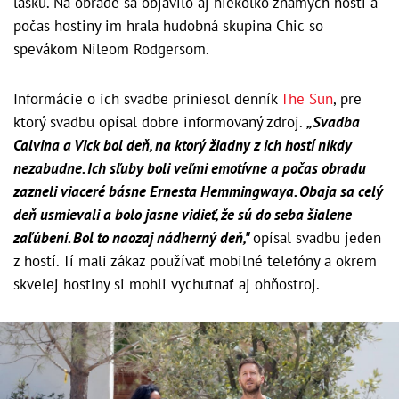
lásku. Na obrade sa objavilo aj niekoľko známych hostí a
počas hostiny im hrala hudobná skupina Chic so
spevákom Nileom Rodgersom.
Informácie o ich svadbe priniesol denník
The Sun
, pre
ktorý svadbu opísal dobre informovaný zdroj.
„Svadba
Calvina a Vick bol deň, na ktorý žiadny z ich hostí nikdy
nezabudne. Ich sľuby boli veľmi emotívne a počas obradu
zazneli viaceré básne Ernesta Hemmingwaya. Obaja sa celý
deň usmievali a bolo jasne vidieť, že sú do seba šialene
zaľúbení. Bol to naozaj nádherný deň,"
opísal svadbu jeden
z hostí. Tí mali zákaz používať mobilné telefóny a okrem
skvelej hostiny si mohli vychutnať aj ohňostroj.