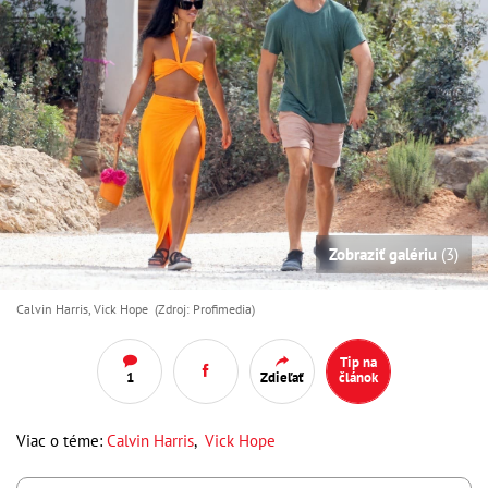
Zobraziť galériu
(3)
Calvin Harris, Vick Hope (Zdroj: Profimedia)
Tip na
1
Zdieľať
článok
Viac o téme:
Calvin Harris
,
Vick Hope