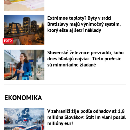
Extrémne teploty? Byty v srdci
Bratislavy majú výnimočný systém,
ktorý ešte aj šetrí náklady
FOTO
Slovenské železnice prezradili, koho
dnes hľadajú najviac: Tieto profesie
sú mimoriadne žiadané
EKONOMIKA
V zahraničí žije podľa odhadov až 1,8
milióna Slovákov: Štát im vlani poslal
milióny eur!