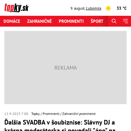
33 °C
9. august
,
Ľubomíra
DOMÁCE
ZAHRANIČNÉ
PROMINENTI
ŠPORT
ZAUJÍMAV
12.9.2023 7:00
Topky
Prominenti
Zahraniční prominenti
Ďalšia SVADBA v šoubiznise: Slávny DJ a
krásna moderátorka si povedali "áno" na