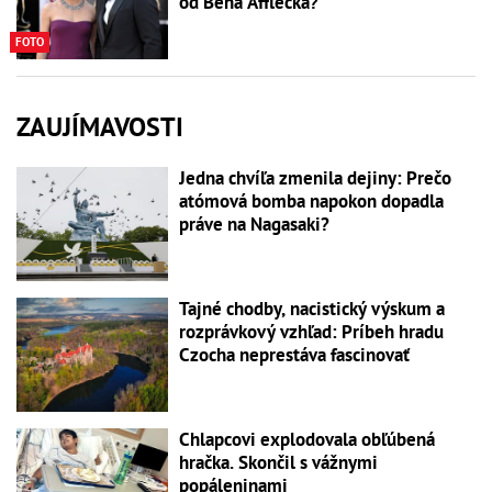
od Bena Afflecka?
FOTO
ZAUJÍMAVOSTI
Jedna chvíľa zmenila dejiny: Prečo
atómová bomba napokon dopadla
práve na Nagasaki?
Tajné chodby, nacistický výskum a
rozprávkový vzhľad: Príbeh hradu
Czocha neprestáva fascinovať
Chlapcovi explodovala obľúbená
hračka. Skončil s vážnymi
popáleninami