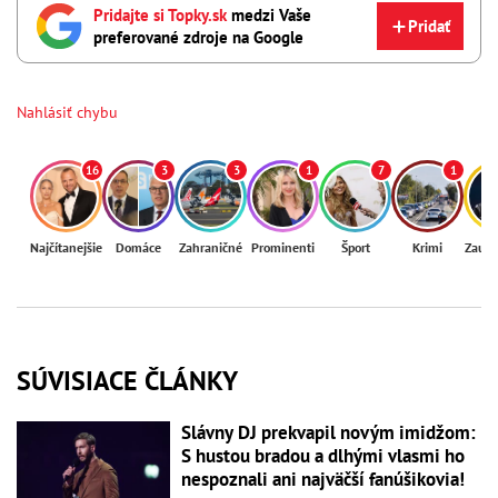
Pridajte si Topky.sk
medzi Vaše
Pridať
preferované zdroje na Google
Nahlásiť chybu
16
3
3
1
7
1
Najčítanejšie
Domáce
Zahraničné
Prominenti
Šport
Krimi
Zaují
SÚVISIACE ČLÁNKY
Slávny DJ prekvapil novým imidžom:
S hustou bradou a dlhými vlasmi ho
nespoznali ani najväčší fanúšikovia!