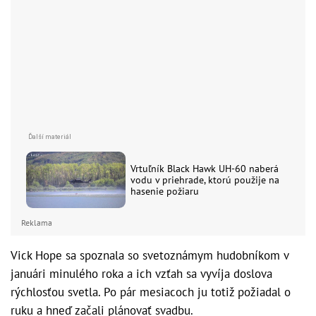
Vrtuľník Black Hawk UH-60 naberá
vodu v priehrade, ktorú použije na
hasenie požiaru
Reklama
Vick Hope sa spoznala so svetoznámym hudobníkom v
januári minulého roka a ich vzťah sa vyvíja doslova
rýchlosťou svetla. Po pár mesiacoch ju totiž požiadal o
ruku a hneď začali plánovať svadbu.