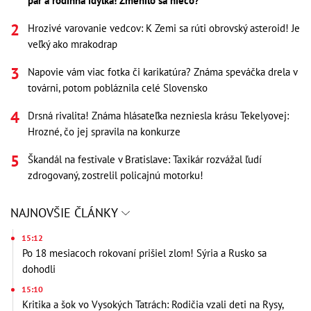
pár a rodinná idylka! Zmenilo sa niečo?
Hrozivé varovanie vedcov: K Zemi sa rúti obrovský asteroid! Je
veľký ako mrakodrap
Napovie vám viac fotka či karikatúra? Známa speváčka drela v
továrni, potom pobláznila celé Slovensko
Drsná rivalita! Známa hlásateľka nezniesla krásu Tekelyovej:
Hrozné, čo jej spravila na konkurze
Škandál na festivale v Bratislave: Taxikár rozvážal ľudí
zdrogovaný, zostrelil policajnú motorku!
NAJNOVŠIE ČLÁNKY
15:12
Po 18 mesiacoch rokovaní prišiel zlom! Sýria a Rusko sa
dohodli
15:10
Kritika a šok vo Vysokých Tatrách: Rodičia vzali deti na Rysy,