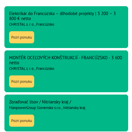
Elektrikár do Francúzska – dlhodobé projekty | 3 200 – 3
800 € netto
CHRISTAL s. r. o., Francúzsko
Pozri ponuku
MONTÉR OCEĽOVÝCH KONŠTRUKCIÍ - FRANCÚZSKO - 3 600
netto
CHRISTAL s. r. o., Francúzsko
Pozri ponuku
Zoraďovač lisov / Nitriansky kraj /
ManpowerGroup Slovensko s.r.o., Nitriansky kraj
Pozri ponuku