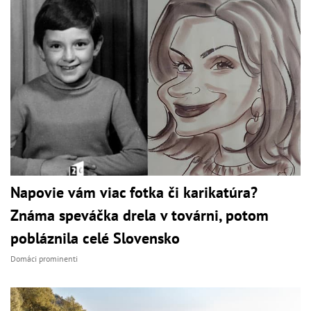
Napovie vám viac fotka či karikatúra?
Známa speváčka drela v továrni, potom
pobláznila celé Slovensko
Domáci prominenti