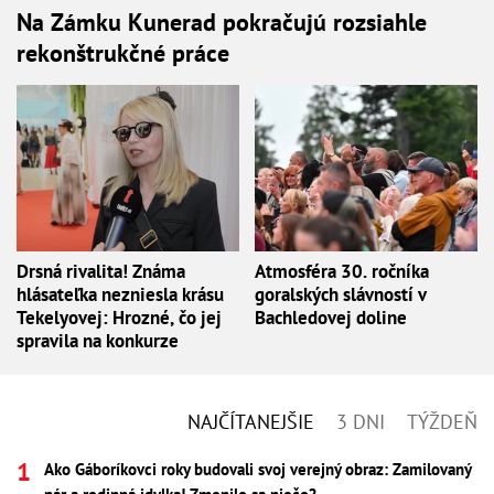
Na Zámku Kunerad pokračujú rozsiahle
rekonštrukčné práce
Drsná rivalita! Známa
Atmosféra 30. ročníka
hlásateľka nezniesla krásu
goralských slávností v
Tekelyovej: Hrozné, čo jej
Bachledovej doline
spravila na konkurze
NAJČÍTANEJŠIE
3 DNI
TÝŽDEŇ
Ako Gáboríkovci roky budovali svoj verejný obraz: Zamilovaný