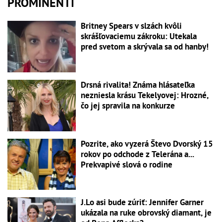
PROMINENTI
Britney Spears v slzách kvôli
skrášľovaciemu zákroku: Utekala
pred svetom a skrývala sa od hanby!
Drsná rivalita! Známa hlásateľka
nezniesla krásu Tekelyovej: Hrozné,
čo jej spravila na konkurze
Pozrite, ako vyzerá Števo Dvorský 15
rokov po odchode z Telerána a...
Prekvapivé slová o rodine
J.Lo asi bude zúriť: Jennifer Garner
ukázala na ruke obrovský diamant, je