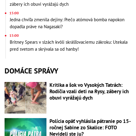
zábery ich obuvi vyrážajú dych
15:00
Jedna chvíľa zmenila dejiny: Prečo atómová bomba napokon
dopadla práve na Nagasaki?
15:00
Britney Spears v slzách kvôli skrášľovaciemu zákroku: Utekala
pred svetom a skrývala sa od hanby!
DOMÁCE SPRÁVY
Kritika a šok vo Vysokých Tatrách:
Rodičia vzali deti na Rysy, zábery ich
obuvi vyrážajú dych
Polícia opäť vyhlásila pátranie po 15-
ročnej Sabine zo Skalice: FOTO
Nevideli ste ju?