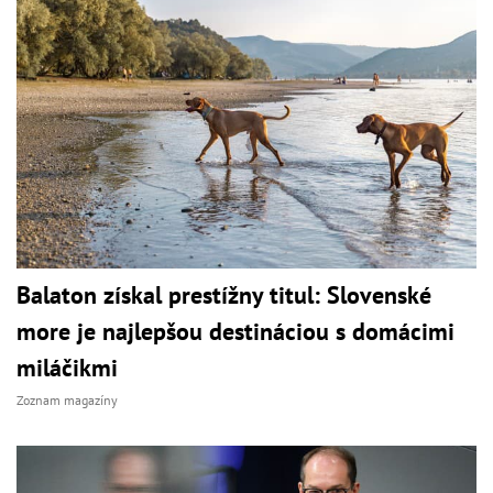
Balaton získal prestížny titul: Slovenské
more je najlepšou destináciou s domácimi
miláčikmi
Zoznam magazíny