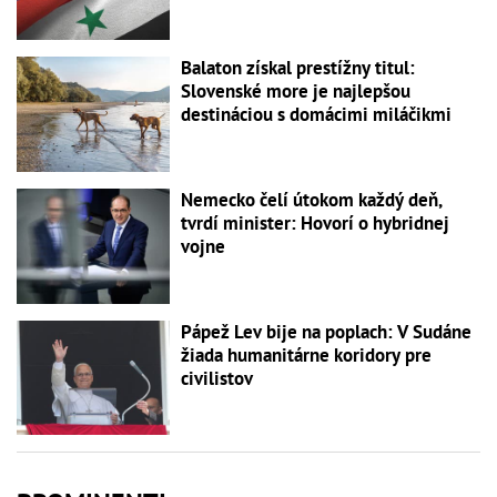
Balaton získal prestížny titul:
Slovenské more je najlepšou
destináciou s domácimi miláčikmi
Nemecko čelí útokom každý deň,
tvrdí minister: Hovorí o hybridnej
vojne
Pápež Lev bije na poplach: V Sudáne
žiada humanitárne koridory pre
civilistov