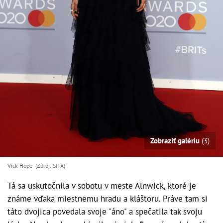
Zobraziť galériu
(3)
Vick Hope (Zdroj: SITA)
Tá sa uskutočnila v sobotu v meste Alnwick, ktoré je
známe vďaka miestnemu hradu a kláštoru. Práve tam si
táto dvojica povedala svoje "áno" a spečatila tak svoju