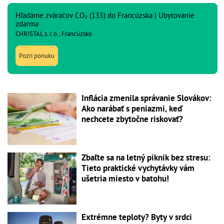
Hľadáme zváračov CO₂ (135) do Francúzska | Ubytovanie
zdarma
CHRISTAL s. r. o., Francúzsko
Pozri ponuku
Inflácia zmenila správanie Slovákov:
Ako narábať s peniazmi, keď
nechcete zbytočne riskovať?
Zbaľte sa na letný piknik bez stresu:
Tieto praktické vychytávky vám
ušetria miesto v batohu!
Extrémne teploty? Byty v srdci