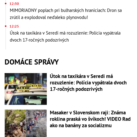
12:30
MIMORIADNY poplach pri bulharských hraniciach: Dron sa
zrútil a explodoval neďaleko plynovodu!
12:25
Útok na taxikára v Seredi má rozuzlenie: Polícia vypátrala
dvoch 17-ročných podozrivých
DOMÁCE SPRÁVY
Útok na taxikára v Seredi má
rozuzlenie: Polícia vypátrala dvoch
17-ročných podozrivých
Masaker v Slovenskom raji: Známa
roklina praská vo švíkoch! VIDEO Rad
ako na banány za socializmu