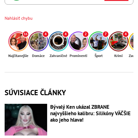
Nahlásiť chybu
16
4
4
2
7
4
Najčítanejšie
Domáce
Zahraničné
Prominenti
Šport
Krimi
Zaují
SÚVISIACE ČLÁNKY
Bývalý Ken ukázal ZBRANE
najvyššieho kalibru: Silikóny VÄČŠIE
ako jeho hlava!