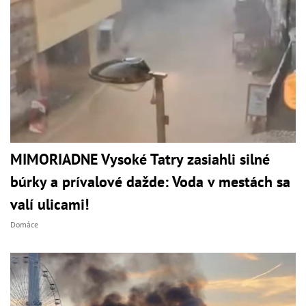
MIMORIADNE Vysoké Tatry zasiahli silné
búrky a prívalové dažde: Voda v mestách sa
valí ulicami!
Domáce