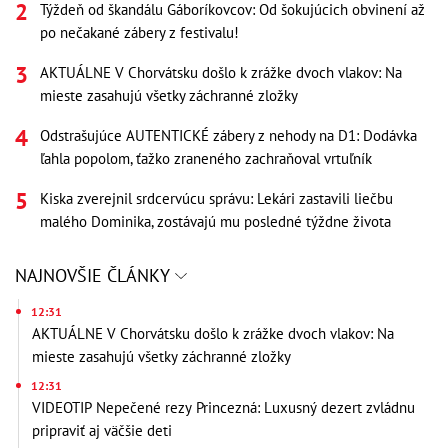
Týždeň od škandálu Gáboríkovcov: Od šokujúcich obvinení až
po nečakané zábery z festivalu!
AKTUÁLNE V Chorvátsku došlo k zrážke dvoch vlakov: Na
mieste zasahujú všetky záchranné zložky
Odstrašujúce AUTENTICKÉ zábery z nehody na D1: Dodávka
ľahla popolom, ťažko zraneného zachraňoval vrtuľník
Kiska zverejnil srdcervúcu správu: Lekári zastavili liečbu
malého Dominika, zostávajú mu posledné týždne života
NAJNOVŠIE ČLÁNKY
12:31
AKTUÁLNE V Chorvátsku došlo k zrážke dvoch vlakov: Na
mieste zasahujú všetky záchranné zložky
12:31
VIDEOTIP Nepečené rezy Princezná: Luxusný dezert zvládnu
pripraviť aj väčšie deti