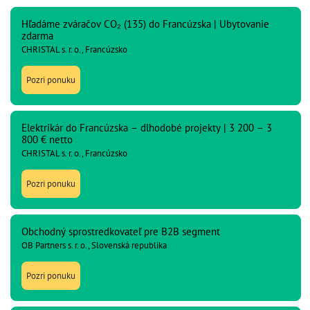
Hľadáme zváračov CO₂ (135) do Francúzska | Ubytovanie
zdarma
CHRISTAL s. r. o., Francúzsko
Pozri ponuku
Elektrikár do Francúzska – dlhodobé projekty | 3 200 – 3
800 € netto
CHRISTAL s. r. o., Francúzsko
Pozri ponuku
Obchodný sprostredkovateľ pre B2B segment
OB Partners s. r. o., Slovenská republika
Pozri ponuku