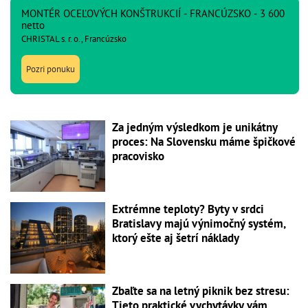
MONTÉR OCEĽOVÝCH KONŠTRUKCIÍ - FRANCÚZSKO - 3 600
netto
CHRISTAL s. r. o., Francúzsko
Pozri ponuku
Za jedným výsledkom je unikátny
proces: Na Slovensku máme špičkové
pracovisko
Extrémne teploty? Byty v srdci
Bratislavy majú výnimočný systém,
ktorý ešte aj šetrí náklady
Zbaľte sa na letný piknik bez stresu:
Tieto praktické vychytávky vám