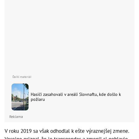
Hasiči zasahovali v areáli Slovnaftu, kde došlo k
požiaru
Reklama
V roku 2019 sa však odhodlal k ešte výraznejšej zmene.