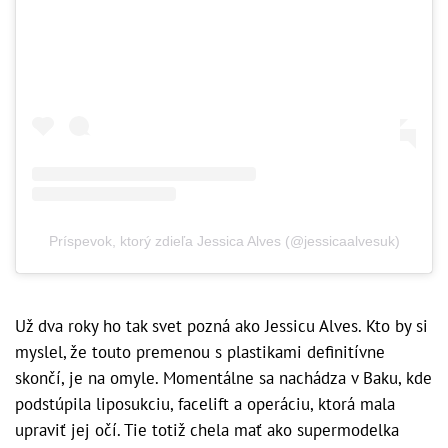
Príspevok, ktorý zdieľa Jessica Alves (@jessicaalvesuk)
Už dva roky ho tak svet pozná ako Jessicu Alves. Kto by si
myslel, že touto premenou s plastikami definitívne
skončí, je na omyle. Momentálne sa nachádza v Baku, kde
podstúpila liposukciu, facelift a operáciu, ktorá mala
upraviť jej očí. Tie totiž chela mať ako supermodelka