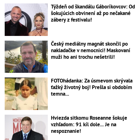
Týždeň od škandálu Gáboríkovcov: Od
šokujúcich obvinení až po nečakané
zábery z festivalu!
Český mediálny magnát skončil po
nakladačke v nemocnici! Maskovaní
muži ho ani trochu nešetrili!
FOTOhádanka: Za úsmevom skrývala
ťažký životný boj! Prešla si obdobím
temna...
Hviezda sitkomu Roseanne šokuje
vzhľadom: 91 kíl dole... Je na
nespoznanie!