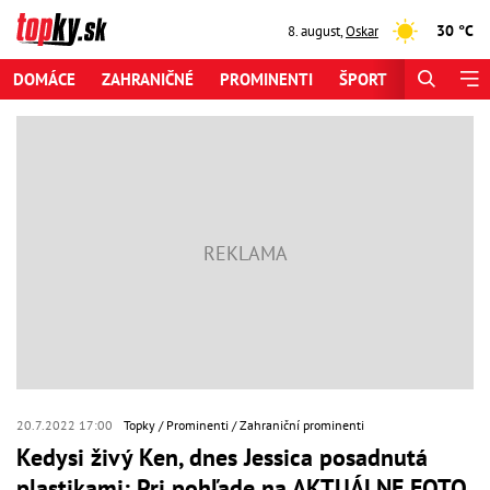
30 °C
8. august
,
Oskar
DOMÁCE
ZAHRANIČNÉ
PROMINENTI
ŠPORT
ZAUJÍMAV
20.7.2022 17:00
Topky
Prominenti
Zahraniční prominenti
Kedysi živý Ken, dnes Jessica posadnutá
plastikami: Pri pohľade na AKTUÁLNE FOTO