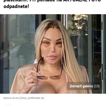
odpadnete!
Zobraziť galériu
(10)
Jessica Alves (Zdroj: profimedia.sk)