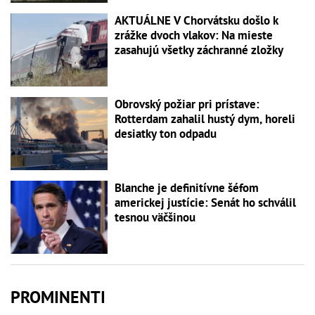
AKTUÁLNE V Chorvátsku došlo k
zrážke dvoch vlakov: Na mieste
zasahujú všetky záchranné zložky
Obrovský požiar pri prístave:
Rotterdam zahalil hustý dym, horeli
desiatky ton odpadu
Blanche je definitívne šéfom
americkej justície: Senát ho schválil
tesnou väčšinou
PROMINENTI