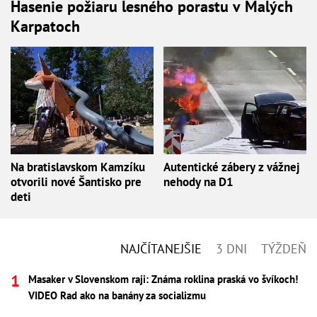
Hasenie požiaru lesného porastu v Malých
Karpatoch
Na bratislavskom Kamzíku
Autentické zábery z vážnej
otvorili nové Šantisko pre
nehody na D1
deti
NAJČÍTANEJŠIE
3 DNI
TÝŽDEŇ
Masaker v Slovenskom raji: Známa roklina praská vo švíkoch!
VIDEO Rad ako na banány za socializmu