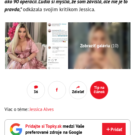
ako 90 operácii. Ľudia si myslia, že som závislá, ale nie je to
pravda,"
odkázala svojim kritikom Jessica.
Zobraziť galériu
(10)
Tip na
36
Zdieľať
článok
Viac o téme:
Jessica Alves
Pridajte si Topky.sk
medzi Vaše
Pridať
preferované zdroje na Google