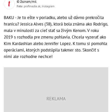
© Zoznam/mil
Foto
: profimedia.sk, Instagram
BAKU - Je to ešte v poriadku, alebo už dávno prekročila
hranicu? Jessica Alves (38), ktorá bola známa ako Rodrigo,
mala v minulosti za cieľ stať sa živým Kenom. V roku
2019 s rozhodla pre zmenu pohlavia. Chcela vyzerať ako
Kim Kardashian alebo Jennifer Lopez. K tomu si pomohla
operáciami, ktorých podstúpila takmer sto. Skončiť s
nimi ale rozhodne nechce!