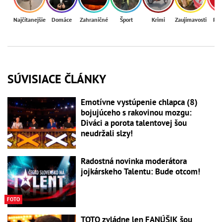
Najčítanejšie
Domáce
Zahraničné
Šport
Krimi
Zaujímavosti
Reg
SÚVISIACE ČLÁNKY
Emotívne vystúpenie chlapca (8)
bojujúceho s rakovinou mozgu:
Diváci a porota talentovej šou
neudržali slzy!
Radostná novinka moderátora
jojkárskeho Talentu: Bude otcom!
FOTO
TOTO zvládne len FANÚŠIK šou