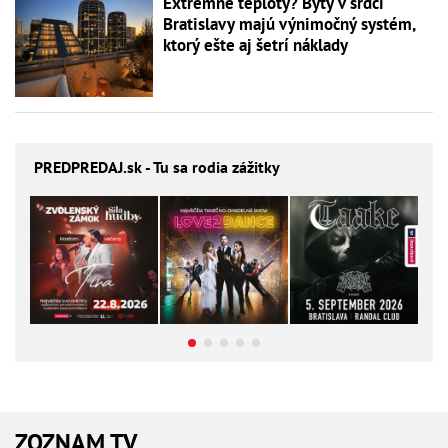
Extrémne teploty? Byty v srdci
Bratislavy majú výnimočný systém,
ktorý ešte aj šetrí náklady
PREDPREDAJ
.sk - Tu sa rodia zážitky
ZOZNAM TV