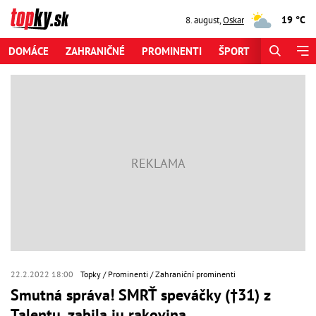
19 °C
8. august
,
Oskar
DOMÁCE
ZAHRANIČNÉ
PROMINENTI
ŠPORT
ZAUJÍMAV
22.2.2022 18:00
Topky
Prominenti
Zahraniční prominenti
Smutná správa! SMRŤ speváčky (†31) z
Talentu, zabila ju rakovina