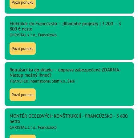
Pozri ponuku
Elektrikár do Francúzska – dlhodobé projekty | 3 200 – 3
800 € netto
CHRISTAL s. r. o., Francúzsko
Pozri ponuku
Retrakár/-ka do skladu – doprava zabezpečená ZDARMA.
Nástup možný ihneď!
TRANSFER International Staff k.s., Šaľa
Pozri ponuku
MONTÉR OCEĽOVÝCH KONŠTRUKCIÍ - FRANCÚZSKO - 3 600
netto
CHRISTAL s. r. o., Francúzsko