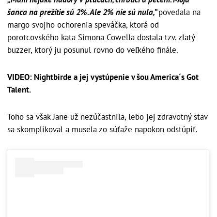
šanca na prežitie sú 2%. Ale 2% nie sú nula,”
povedala na
margo svojho ochorenia speváčka, ktorá od
porotcovského kata Simona Cowella dostala tzv. zlatý
buzzer, ktorý ju posunul rovno do veľkého finále.
VIDEO: Nightbirde a jej vystúpenie v šou America´s Got
Talent.
Toho sa však Jane už nezúčastnila, lebo jej zdravotný stav
sa skomplikoval a musela zo súťaže napokon odstúpiť.