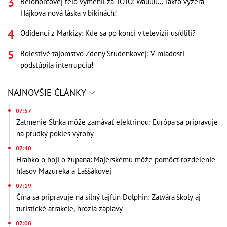
Belohorcovej telo vymenil za TOTO: Wauuu... Takto vyzerá
Hájkova nová láska v bikinách!
Odídenci z Markízy: Kde sa po konci v televízii usídlili?
Bolestivé tajomstvo Zdeny Studenkovej: V mladosti
podstúpila interrupciu!
NAJNOVŠIE ČLÁNKY
07:57
Zatmenie Slnka môže zamávať elektrinou: Európa sa pripravuje
na prudký pokles výroby
07:40
Hrabko o boji o župana: Majerskému môže pomôcť rozdelenie
hlasov Mazureka a Laššákovej
07:19
Čína sa pripravuje na silný tajfún Dolphin: Zatvára školy aj
turistické atrakcie, hrozia záplavy
07:00