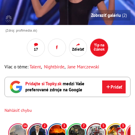
Zobraziť galériu
(2)
(Zdroj: profimedia.sk)
Tip na
17
Zdieľať
článok
Viac o téme:
Talent
,
Nightbirde
,
Jane Marczewski
Pridajte si Topky.sk
medzi Vaše
Pridať
preferované zdroje na Google
Nahlásiť chybu
16
2
3
7
5
3