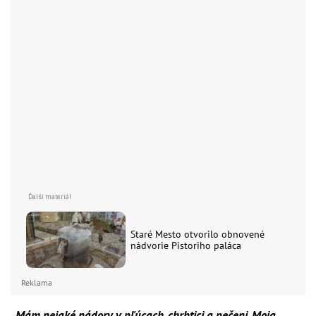
Staré Mesto otvorilo obnovené
nádvorie Pistoriho paláca
Reklama
„Mám nejaké nádory v pľúcach, chrbtici a pečeni. Moja