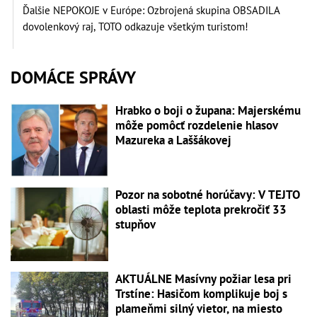
Ďalšie NEPOKOJE v Európe: Ozbrojená skupina OBSADILA
dovolenkový raj, TOTO odkazuje všetkým turistom!
DOMÁCE SPRÁVY
Hrabko o boji o župana: Majerskému
môže pomôcť rozdelenie hlasov
Mazureka a Laššákovej
Pozor na sobotné horúčavy: V TEJTO
oblasti môže teplota prekročiť 33
stupňov
AKTUÁLNE Masívny požiar lesa pri
Trstíne: Hasičom komplikuje boj s
plameňmi silný vietor, na miesto