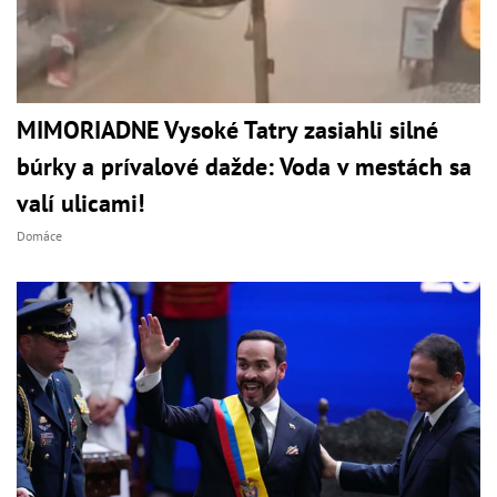
MIMORIADNE Vysoké Tatry zasiahli silné
búrky a prívalové dažde: Voda v mestách sa
valí ulicami!
Domáce