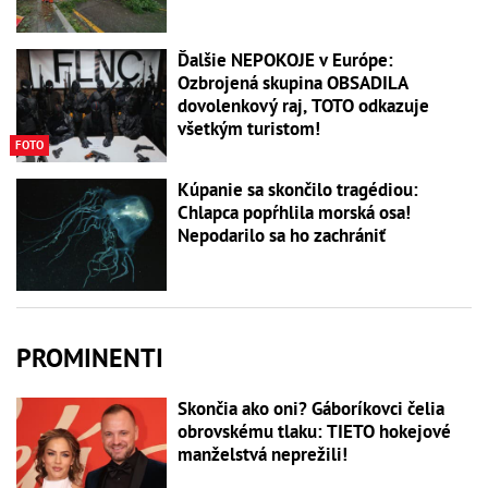
Ďalšie NEPOKOJE v Európe:
Ozbrojená skupina OBSADILA
dovolenkový raj, TOTO odkazuje
všetkým turistom!
FOTO
Kúpanie sa skončilo tragédiou:
Chlapca popŕhlila morská osa!
Nepodarilo sa ho zachrániť
PROMINENTI
Skončia ako oni? Gáboríkovci čelia
obrovskému tlaku: TIETO hokejové
manželstvá neprežili!