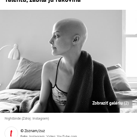
Zobraziť galériu
(2)
Nightbirde (Zdroj: Instagram)
© Zoznam/zuz
Foto
: Instagram; Video: YouTube.com