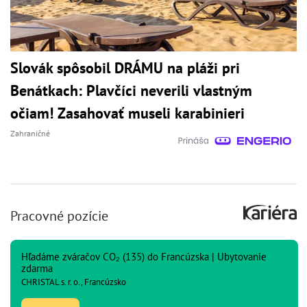
Slovák spôsobil DRÁMU na pláži pri
Benátkach: Plavčíci neverili vlastným
očiam! Zasahovať museli karabinieri
Zahraničné
Pracovné pozície
Hľadáme zváračov CO₂ (135) do Francúzska | Ubytovanie
zdarma
CHRISTAL s. r. o., Francúzsko