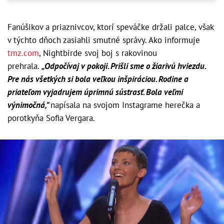
Fanúšikov a priaznivcov, ktorí speváčke držali palce, však
v týchto dňoch zasiahli smutné správy. Ako informuje
tmz.com
, Nightbirde svoj boj s rakovinou
prehrala.
„Odpočívaj v pokoji. Prišli sme o žiarivú hviezdu.
Pre nás všetkých si bola veľkou inšpiráciou. Rodine a
priateľom vyjadrujem úprimnú sústrasť. Bola veľmi
výnimočná,”
napísala na svojom Instagrame herečka a
porotkyňa Sofia Vergara.