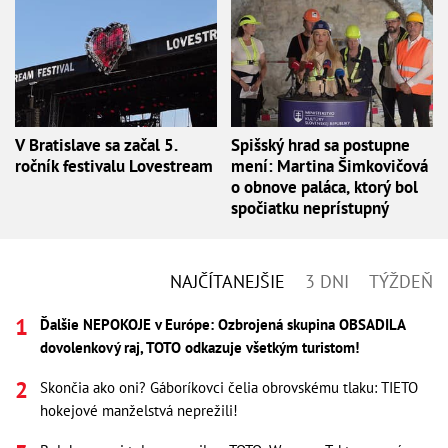
V Bratislave sa začal 5.
Spišský hrad sa postupne
ročník festivalu Lovestream
mení: Martina Šimkovičová
o obnove paláca, ktorý bol
spočiatku neprístupný
NAJČÍTANEJŠIE
3 DNI
TÝŽDEŇ
Ďalšie NEPOKOJE v Európe: Ozbrojená skupina OBSADILA
dovolenkový raj, TOTO odkazuje všetkým turistom!
Skončia ako oni? Gáboríkovci čelia obrovskému tlaku: TIETO
hokejové manželstvá neprežili!