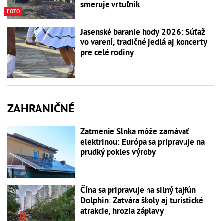
smeruje vrtuľník
FOTO
Jasenské baranie hody 2026: Súťaž
vo varení, tradičné jedlá aj koncerty
pre celé rodiny
ZAHRANIČNÉ
Zatmenie Slnka môže zamávať
elektrinou: Európa sa pripravuje na
prudký pokles výroby
Čína sa pripravuje na silný tajfún
Dolphin: Zatvára školy aj turistické
atrakcie, hrozia záplavy