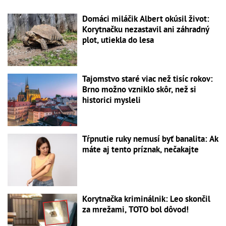
Domáci miláčik Albert okúsil život:
Korytnačku nezastavil ani záhradný
plot, utiekla do lesa
Tajomstvo staré viac než tisíc rokov:
Brno možno vzniklo skôr, než si
historici mysleli
Tŕpnutie ruky nemusí byť banalita: Ak
máte aj tento príznak, nečakajte
Korytnačka kriminálnik: Leo skončil
za mrežami, TOTO bol dôvod!