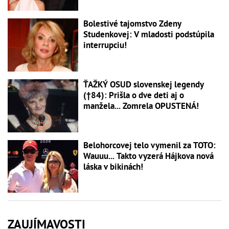
Bolestivé tajomstvo Zdeny
Studenkovej: V mladosti podstúpila
interrupciu!
ŤAŽKÝ OSUD slovenskej legendy
(†84): Prišla o dve deti aj o
manžela... Zomrela OPUSTENÁ!
Belohorcovej telo vymenil za TOTO:
Wauuu... Takto vyzerá Hájkova nová
láska v bikinách!
ZAUJÍMAVOSTI