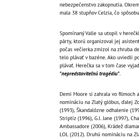
nebezpečenstvo zakopnutia. Okrem 
mala 38 stupňov Celzia, čo spôsob
Spomínaný Valle sa utopil v herečk
párty, ktorú organizoval jej asist
počas večierka zmizol na zhruba d
telo plávať v bazéne. Ako uviedli p
plávať. Herečka sa v tom čase vyjadr
"nepredstaviteľnú tragédiu"
.
Demi Moore si zahrala vo filmoch a
nomináciu na Zlatý glóbus, ďalej Z
(1993), Škandalózne odhalenie (199
Striptíz (1996), G.I. Jane (1997), Ch
Ambassadore (2006), Krádež diamant
LOL (2012). Druhú nomináciu na Zla