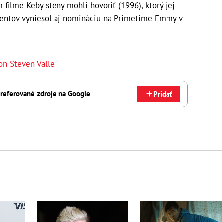
 filme Keby steny mohli hovoriť (1996), ktorý jej
centov vyniesol aj nomináciu na Primetime Emmy v
on Steven Valle
referované zdroje na Google
Pridať