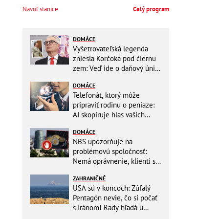
Navoľ stanice
Celý program
DOMÁCE
Vyšetrovateľská legenda
zniesla Korčoka pod čiernu
zem: Veď ide o daňový únik
za DESAŤTISÍCE a trestá sa
DOMÁCE
basou!
Telefonát, ktorý môže
pripraviť rodinu o peniaze:
AI skopíruje hlas vašich
blízkych, odborníci radia
DOMÁCE
jednoduchý trik
NBS upozorňuje na
problémovú spoločnosť:
Nemá oprávnenie, klienti sa
vystavujú veľkému riziku
ZAHRANIČNÉ
USA sú v koncoch: Zúfalý
Pentagón nevie, čo si počať
s Iránom! Rady hľadá u
analytikov