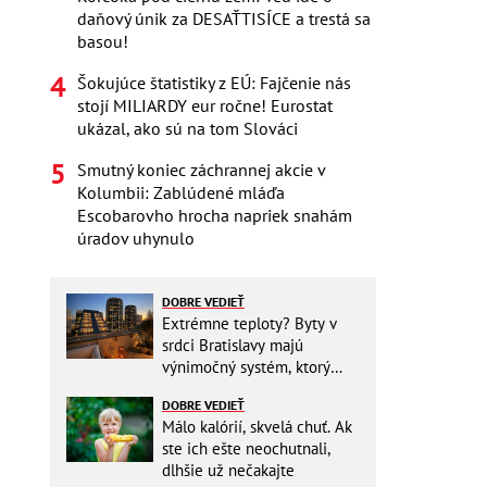
daňový únik za DESAŤTISÍCE a trestá sa
basou!
Šokujúce štatistiky z EÚ: Fajčenie nás
stojí MILIARDY eur ročne! Eurostat
ukázal, ako sú na tom Slováci
Smutný koniec záchrannej akcie v
Kolumbii: Zablúdené mláďa
Escobarovho hrocha napriek snahám
úradov uhynulo
DOBRE VEDIEŤ
Extrémne teploty? Byty v
srdci Bratislavy majú
výnimočný systém, ktorý
ešte aj šetrí náklady
DOBRE VEDIEŤ
Málo kalórií, skvelá chuť. Ak
ste ich ešte neochutnali,
dlhšie už nečakajte