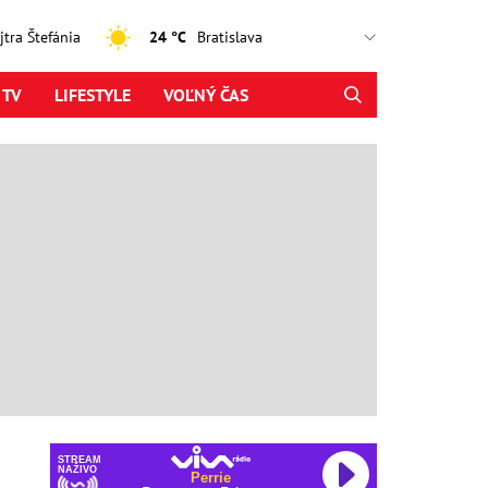
ajtra Štefánia
24 °C
 TV
LIFESTYLE
VOĽNÝ ČAS
STREAM
NAŽIVO
Perrie