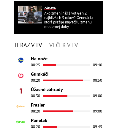
ZÁBAVA
Ako zmení náš život Gen Z
najbližších 5 rokov? Generácia,
ktorá prežije najväčšiu zmenu
modernej doby
TERAZ V TV
VEČER V TV
Na nože
08:25
09:40
Gumkáči
08:20
08:50
Úžasné záhrady
08:30
09:00
Frasier
08:20
09:00
Panelák
08:20
09:45