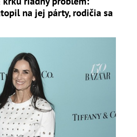
krku riadny problém:
opil na jej párty, rodičia sa