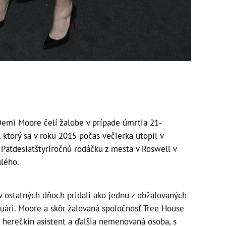
emi Moore čelí žalobe v prípade úmrtia 21-
 ktorý sa v roku 2015 počas večierka utopil v
 Päťdesiatštyriročnú rodáčku z mesta v Roswell v
lého.
 v ostatných dňoch pridali ako jednu z obžalovaných
ruári. Moore a skôr žalovaná spoločnosť Tree House
, herečkin asistent a ďalšia nemenovaná osoba, s