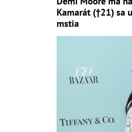
Demi Moore má na 
Kamarát (†21) sa ut
mstia