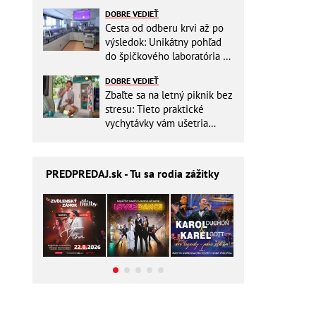
DOBRE VEDIEŤ
Cesta od odberu krvi až po
výsledok: Unikátny pohľad
do špičkového laboratória na
Slovensku
DOBRE VEDIEŤ
Zbaľte sa na letný piknik bez
stresu: Tieto praktické
vychytávky vám ušetria
miesto v batohu!
PREDPREDAJ
.sk - Tu sa rodia zážitky