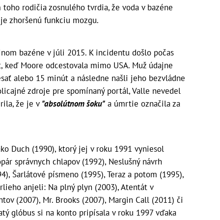
toho rodičia zosnulého tvrdia, že voda v bazéne
uje zhoršenú funkciu mozgu.
inom bazéne v júli 2015. K incidentu došlo počas
ent, keď Moore odcestovala mimo USA. Muž údajne
esať alebo 15 minút a následne našli jeho bezvládne
olicajné zdroje pre spomínaný portál, Valle nevedel
ila, že je v
"absolútnom šoku"
a úmrtie označila za
ko Duch (1990), ktorý jej v roku 1991 vyniesol
opár správnych chlapov (1992), Neslušný návrh
4), Šarlátové písmeno (1995), Teraz a potom (1995),
arlieho anjeli: Na plný plyn (2003), Atentát v
ov (2007), Mr. Brooks (2007), Margin Call (2011) či
tý glóbus si na konto pripísala v roku 1997 vďaka