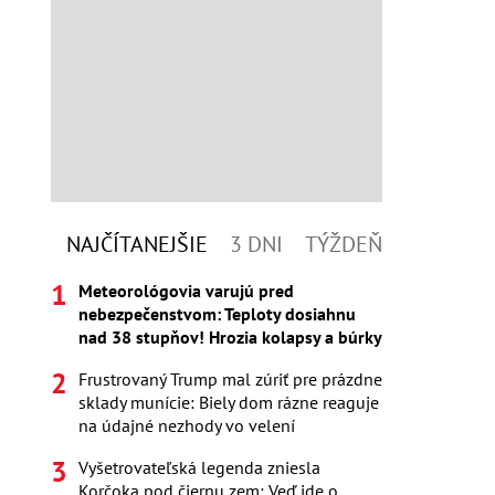
NAJČÍTANEJŠIE
3 DNI
TÝŽDEŇ
Meteorológovia varujú pred
nebezpečenstvom: Teploty dosiahnu
nad 38 stupňov! Hrozia kolapsy a búrky
Frustrovaný Trump mal zúriť pre prázdne
sklady munície: Biely dom rázne reaguje
na údajné nezhody vo velení
Vyšetrovateľská legenda zniesla
Korčoka pod čiernu zem: Veď ide o