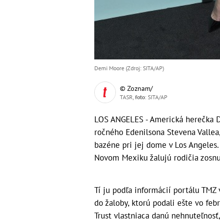
Demi Moore (Zdroj: SITA/AP)
© Zoznam/
TASR,
foto
: SITA/AP
LOS ANGELES - Americká herečka D
ročného Edenilsona Stevena Vallea,
bazéne pri jej dome v Los Angeles.
Novom Mexiku žalujú rodičia zosnu
Tí ju podľa informácií portálu TMZ
do žaloby, ktorú podali ešte vo feb
Trust vlastniaca danú nehnuteľnosť