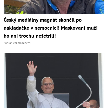
Český mediálny magnát skončil po
nakladačke v nemocnici! Maskovaní muži
ho ani trochu nešetrili!
Zahraniční prominenti