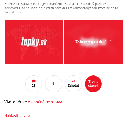
Herec Alec Baldwin (57) a jeho manželka Hilaria síce vianočný pozdrav
nevytvorili, no na sociálnej sieti sa pochválili takouto fotografiou, ktorá by na to
bola ideálna.
Zobraziť galériu
(11)
Tip na
13
Zdieľať
článok
Viac o téme:
Vianočné pozdravy
Nahlásiť chybu