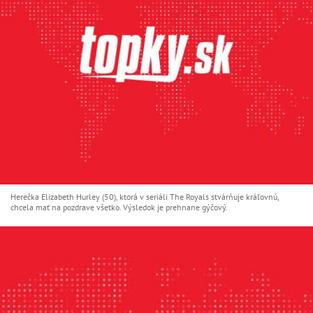
Herečka Elizabeth Hurley (50), ktorá v seriáli The Royals stvárňuje kráľovnú,
chcela mať na pozdrave všetko. Výsledok je prehnane gýčový.