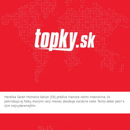
Herečka Sarah Michelle Geller (38) prežíva Vianoce veľmi intenzívne, čo
potvrdzujú aj fotky, ktorými celý mesiac zásobuje sociálne siete. Tento záber patrí k
tým najvydarenejším.