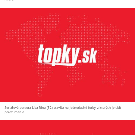
Seriálová potvora Lisa Rina (52) stavila na jednoduché fotky, z ktorých je cítiť
porozumenie.