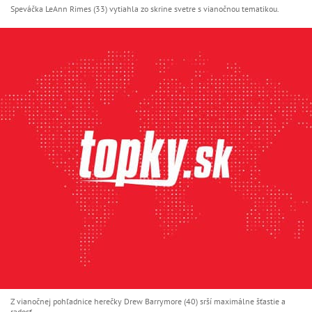
Speváčka LeAnn Rimes (33) vytiahla zo skrine svetre s vianočnou tematikou.
Z vianočnej pohľadnice herečky Drew Barrymore (40) srší maximálne šťastie a
radosť.