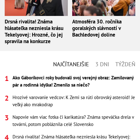
Drsná rivalita! Známa
Atmosféra 30. ročníka
hlásateľka nezniesla krásu
goralských slávností v
Tekelyovej: Hrozné, čo jej
Bachledovej doline
spravila na konkurze
NAJČÍTANEJŠIE
3 DNI
TÝŽDEŇ
Ako Gáboríkovci roky budovali svoj verejný obraz: Zamilovaný
pár a rodinná idylka! Zmenilo sa niečo?
Hrozivé varovanie vedcov: K Zemi sa rúti obrovský asteroid! Je
veľký ako mrakodrap
Napovie vám viac fotka či karikatúra? Známa speváčka drela v
továrni, potom pobláznila celé Slovensko
Drsná rivalita! Známa hlásateľka nezniesla krásu Tekelyovej: