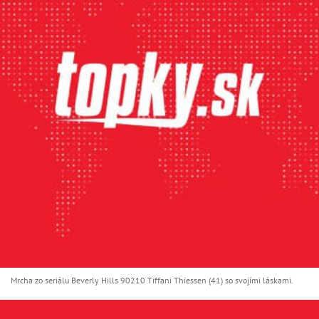
Mrcha zo seriálu Beverly Hills 90210 Tiffani Thiessen (41) so svojími láskami.