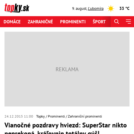
33 °C
9. august
,
Ľubomíra
DOMÁCE
ZAHRANIČNÉ
PROMINENTI
ŠPORT
ZAUJÍMAV
24.12.2015 11:00
Topky
Prominenti
Zahraniční prominenti
Vianočné pozdravy hviezd: SuperStar nikto
neprekoná, kráľovnin totálny gýč!