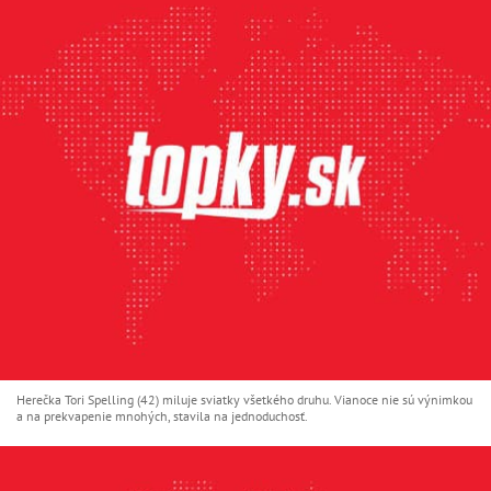
Herečka Tori Spelling (42) miluje sviatky všetkého druhu. Vianoce nie sú výnimkou
a na prekvapenie mnohých, stavila na jednoduchosť.