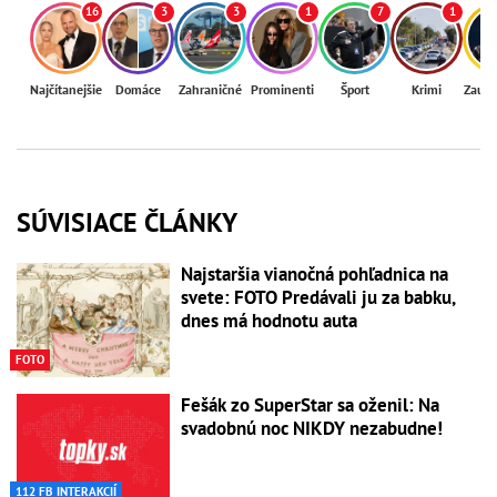
16
3
3
1
7
1
Najčítanejšie
Domáce
Zahraničné
Prominenti
Šport
Krimi
Zaují
SÚVISIACE ČLÁNKY
Najstaršia vianočná pohľadnica na
svete: FOTO Predávali ju za babku,
dnes má hodnotu auta
FOTO
Fešák zo SuperStar sa oženil: Na
svadobnú noc NIKDY nezabudne!
112 FB INTERAKCIÍ