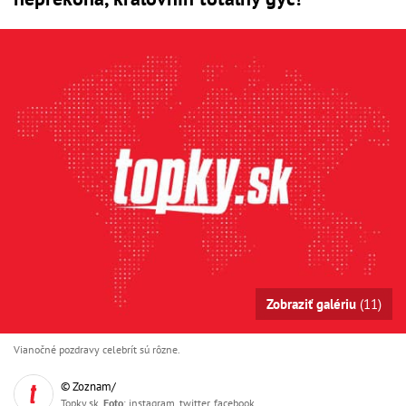
Zobraziť galériu
(11)
Vianočné pozdravy celebrít sú rôzne.
© Zoznam/
Topky.sk,
Foto
: instagram, twitter, facebook