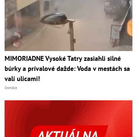
MIMORIADNE Vysoké Tatry zasiahli silné
búrky a prívalové dažde: Voda v mestách sa
valí ulicami!
Domáce