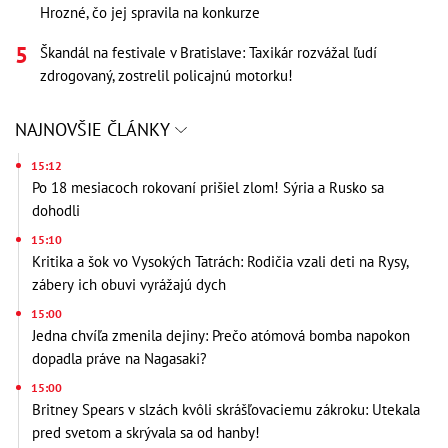
Hrozné, čo jej spravila na konkurze
Škandál na festivale v Bratislave: Taxikár rozvážal ľudí
zdrogovaný, zostrelil policajnú motorku!
NAJNOVŠIE ČLÁNKY
15:12
Po 18 mesiacoch rokovaní prišiel zlom! Sýria a Rusko sa
dohodli
15:10
Kritika a šok vo Vysokých Tatrách: Rodičia vzali deti na Rysy,
zábery ich obuvi vyrážajú dych
15:00
Jedna chvíľa zmenila dejiny: Prečo atómová bomba napokon
dopadla práve na Nagasaki?
15:00
Britney Spears v slzách kvôli skrášľovaciemu zákroku: Utekala
pred svetom a skrývala sa od hanby!