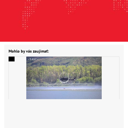
Mohlo by vás zaujímať: