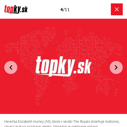
4
/11
Herečka Elizabeth Hurley (50), ktorá v seriáli The Royals stvárňuje kráľovnú,
chcela mať na pozdrave všetko. Výsledok je prehnane gýčový.