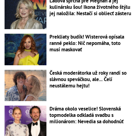
Ľadová sprcha pre Meghan a jej
kulinársku šou! Ikona životného štýlu
jej naložila: Nestačí si obliecť zásteru
Prekliaty budík! Wisterová opísala
ranné peklo: Nič nepomáha, toto
musí maskovať
Česká moderátorka už roky randí so
slávnou speváčkou, ale... Čelí
neustálemu hejtu!
Dráma okolo veselice! Slovenská
topmodelka odkladá svadbu s
milionárom: Nevedia sa dohodnúť