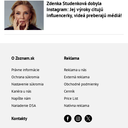
Zdenka Studenková dobyla
Instagram: Jej výroky citujú
influencerky, videá preberajú médiá!
O Zoznam.sk
Reklama
Právne informácie
Reklama u nás
Ochrana súkromia
Externá reklama
Nastavenie súkromia
Obchodné podmienky
Kariéra u nás
Cenník
Napíšte nám
Price List
Nariadenie DSA
Natívna reklama
Kontakty