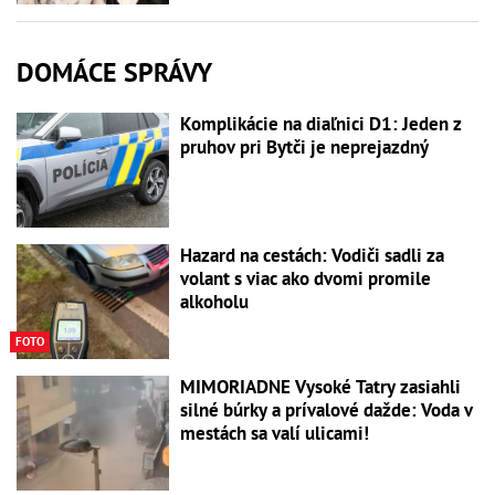
DOMÁCE SPRÁVY
Komplikácie na diaľnici D1: Jeden z
pruhov pri Bytči je neprejazdný
Hazard na cestách: Vodiči sadli za
volant s viac ako dvomi promile
alkoholu
FOTO
MIMORIADNE Vysoké Tatry zasiahli
silné búrky a prívalové dažde: Voda v
mestách sa valí ulicami!