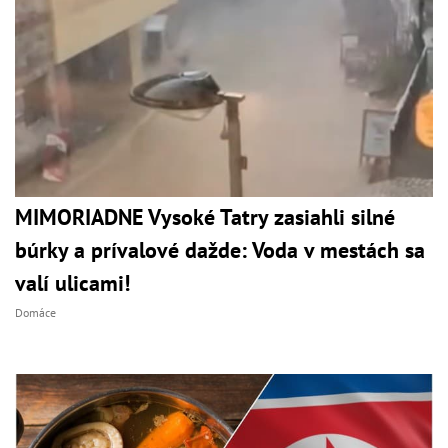
MIMORIADNE Vysoké Tatry zasiahli silné
búrky a prívalové dažde: Voda v mestách sa
valí ulicami!
Domáce