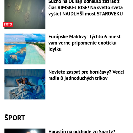
Sucho na Dunaji odhalilo zázrak z
čias RÍMSKEJ RÍŠE! Na svetlo sveta
vyšiel NAJDLHŠÍ most STAROVEKU
FOTO
Európske Maldivy: Týchto 6 miest
vám verne pripomenie exotickú
idylku
Neviete zaspať pre horúčavy? Vedci
radia 8 jednoduchých trikov
ŠPORT
Haraslín na odchode zo Sparty?