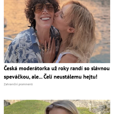
Česká moderátorka už roky randí so slávnou
speváčkou, ale... Čelí neustálemu hejtu!
Zahraniční prominenti