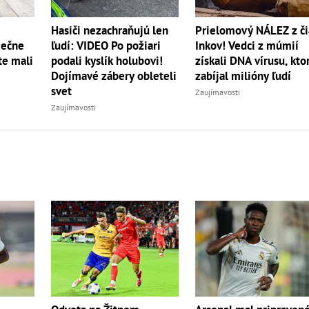
Hasiči nezachraňujú len
Prielomový NÁLEZ z či
iečne
ľudí: VIDEO Po požiari
Inkov! Vedci z múmií
te mali
podali kyslík holubovi!
získali DNA vírusu, kto
Dojímavé zábery obleteli
zabíjal milióny ľudí
svet
Zaujímavosti
Zaujímavosti