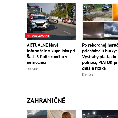
AKTUALIZOVANÉ
AKTUÁLNE Nové
Po rekordnej horú
informácie z kúpaliska pri
prichádzajú búrky:
Šali: 8 ľudí skončilo v
Výstrahy platia do
nemocnici
polnoci, PIATOK pr
ďalšie riziká
Domáce
Domáce
ZAHRANIČNÉ