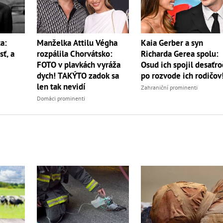
a:
Manželka Attilu Végha
Kaia Gerber a syn
sť, a
rozpálila Chorvátsko:
Richarda Gerea spolu:
FOTO v plavkách vyráža
Osud ich spojil desaťro
dych! TAKÝTO zadok sa
po rozvode ich rodičov
len tak nevidí
Zahraniční prominenti
Domáci prominenti