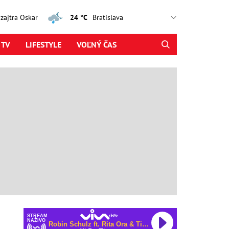
, zajtra Oskar
24 °C
 TV
LIFESTYLE
VOĽNÝ ČAS
STREAM
NAŽIVO
Robin Schulz ft. Rita Ora & Tiago PZK