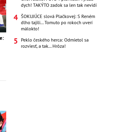
dych! TAKÝTO zadok sa len tak nevidí
ŠOKUJÚCE slová Plačkovej: S Reném
dlho tajili... Tomuto po rokoch uverí
málokto!
e:
Peklo českého herca: Odmietol sa
rozviesť, a tak... Hrôza!