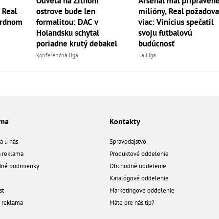
Odveta na Žitnom
Arsenal mal pripraven
? Real
ostrove bude len
milióny, Real požadova
ordnom
formalitou: DAC v
viac: Vinícius spečatil
Holandsku schytal
svoju futbalovú
poriadne krutý debakel
budúcnosť
Konferenčná liga
La Liga
ama
Kontakty
a u nás
Spravodajstvo
á reklama
Produktové oddelenie
né podmienky
Obchodné oddelenie
Katalógové oddelenie
st
Marketingové oddelenie
a reklama
Máte pre nás tip?