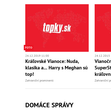
FOTO
24.12.2019 11:00
24.12.2015 
Kráľovské Vianoce: Nuda,
Vianočn
klasika a... Harry s Meghan sú
SuperSt
top!
kráľovn
Zahraniční prominenti
Zahraniční p
DOMÁCE SPRÁVY