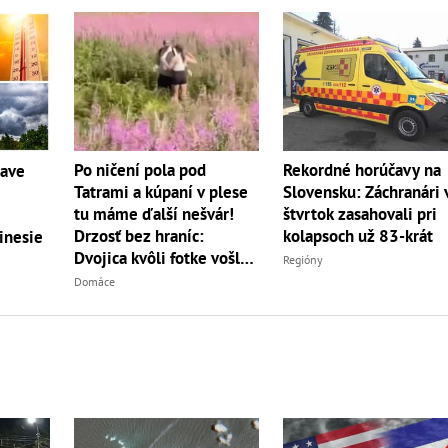
Po ničení pola pod
Rekordné horúčavy na
čave
Tatrami a kúpaní v plese
Slovensku: Záchranári 
tu máme ďalší nešvár!
štvrtok zasahovali pri
Drzosť bez hraníc:
kolapsoch už 83-krát
inesie
Dvojica kvôli fotke vošla
Regióny
do...
Domáce