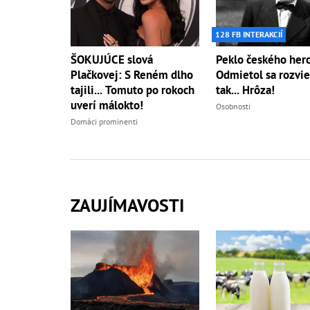
128 FB INTERAKCIÍ
ŠOKUJÚCE slová
Peklo českého herc
Plačkovej: S Reném dlho
Odmietol sa rozvie
tajili... Tomuto po rokoch
tak... Hrôza!
uverí málokto!
Osobnosti
Domáci prominenti
ZAUJÍMAVOSTI