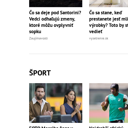
Čo sa deje pod Santorini?
Čo sa stane, keď
Vedci odhaľujú zmeny,
prestanete jesť ml
ktoré môžu ovplyvniť
výrobky? Toto by s
sopku
vedieť
Zaujímavosti
vysetrenie.sk
ŠPORT