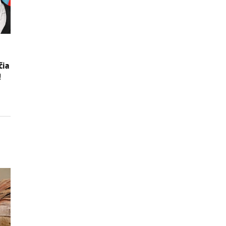
čia
!