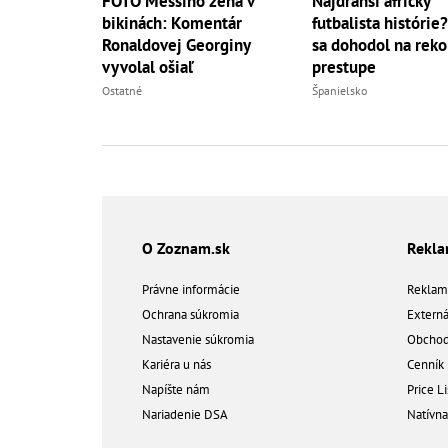
FOTO Messiho žena v
Najdrahší africký
bikinách: Komentár
futbalista histórie
Ronaldovej Georginy
sa dohodol na rek
vyvolal ošiaľ
prestupe
Ostatné
Španielsko
O Zoznam.sk
Rekl
Právne informácie
Reklam
Ochrana súkromia
Extern
Nastavenie súkromia
Obchod
Kariéra u nás
Cenník
Napíšte nám
Price Li
Nariadenie DSA
Natívn