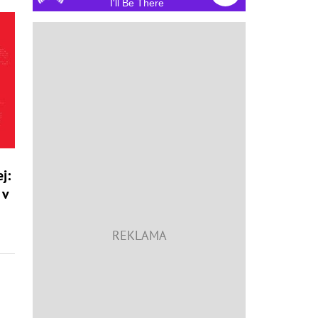
I'll Be There
j:
 v