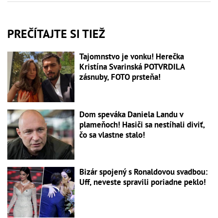
PREČÍTAJTE SI TIEŽ
Tajomnstvo je vonku! Herečka
Kristína Svarinská POTVRDILA
zásnuby, FOTO prsteňa!
Dom speváka Daniela Landu v
plameňoch! Hasiči sa nestíhali diviť,
čo sa vlastne stalo!
Bizár spojený s Ronaldovou svadbou:
Uff, neveste spravili poriadne peklo!