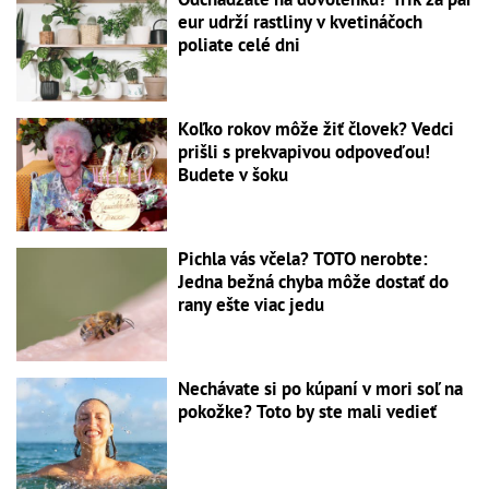
eur udrží rastliny v kvetináčoch
poliate celé dni
Koľko rokov môže žiť človek? Vedci
prišli s prekvapivou odpoveďou!
Budete v šoku
Pichla vás včela? TOTO nerobte:
Jedna bežná chyba môže dostať do
rany ešte viac jedu
Nechávate si po kúpaní v mori soľ na
pokožke? Toto by ste mali vedieť