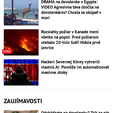
DRÁMA na dovolenke v Egypte:
VIDEO Agresívna ťava útočila na
dovolenkárov! Chcela sa okúpať v
mori
Rozsiahly požiar v Kanade mení
všetko na popol: Pred požiarom
utekalo 20-tisíc ľudí! Hlásia prvé
úmrtie
FOTO
Hackeri Severnej Kórey vytvorili
vlastnú AI: Pomôže im automatizovať
masívne útoky
ZAUJÍMAVOSTI
Odchádzate na dovolenku? Trik za pár