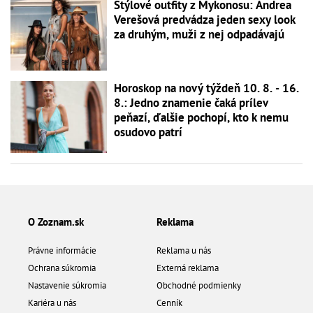
Štýlové outfity z Mykonosu: Andrea
Verešová predvádza jeden sexy look
za druhým, muži z nej odpadávajú
Horoskop na nový týždeň 10. 8. - 16.
8.: Jedno znamenie čaká prílev
peňazí, ďalšie pochopí, kto k nemu
osudovo patrí
O Zoznam.sk
Reklama
Právne informácie
Reklama u nás
Ochrana súkromia
Externá reklama
Nastavenie súkromia
Obchodné podmienky
Kariéra u nás
Cenník