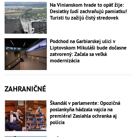
Na Vinianskom hrade to opäť žije:
Desiatky ľudí zachraňujú pamiatku!
Turisti tu zažijú čistý stredovek
Podchod na Garbiarskej ulici v
Liptovskom Mikuláši bude dočasne
zatvorený: Začala sa veľká
modernizácia
ZAHRANIČNÉ
Škandál v parlamente: Opozičná
poslankyňa hádzala vajcia na
premiéra! Zasiahla ochranka aj
polícia