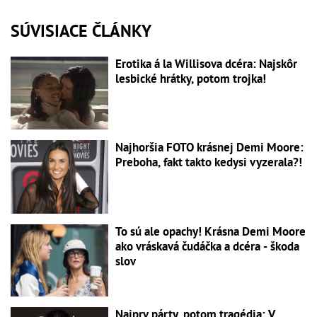
SÚVISIACE ČLÁNKY
Erotika á la Willisova dcéra: Najskôr
lesbické hrátky, potom trojka!
Najhoršia FOTO krásnej Demi Moore:
Preboha, fakt takto kedysi vyzerala?!
To sú ale opachy! Krásna Demi Moore
ako vráskavá čudáčka a dcéra - škoda
slov
Najprv párty, potom tragédia: V