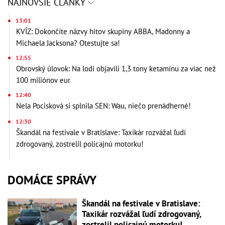
NAJNOVŠIE ČLÁNKY
13:01
KVÍZ: Dokončíte názvy hitov skupiny ABBA, Madonny a
Michaela Jacksona? Otestujte sa!
12:55
Obrovský úlovok: Na lodi objavili 1,3 tony ketamínu za viac než
100 miliónov eur
12:40
Nela Pocisková si splnila SEN: Wau, niečo prenádherné!
12:30
Škandál na festivale v Bratislave: Taxikár rozvážal ľudí
zdrogovaný, zostrelil policajnú motorku!
DOMÁCE SPRÁVY
Škandál na festivale v Bratislave:
Taxikár rozvážal ľudí zdrogovaný,
zostrelil policajnú motorku!