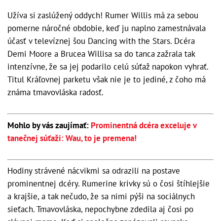
Užíva si zaslúžený oddych! Rumer Willis má za sebou
pomerne náročné obdobie, keď ju naplno zamestnávala
účasť v televíznej šou Dancing with the Stars. Dcéra
Demi Moore a Brucea Willisa sa do tanca zažrala tak
intenzívne, že sa jej podarilo celú súťaž napokon vyhrať.
Titul Kráľovnej parketu však nie je to jediné, z čoho má
známa tmavovláska radosť.
Mohlo by vás zaujímať:
Prominentná dcéra exceluje v
tanečnej súťaži: Wau, to je premena!
Hodiny strávené nácvikmi sa odrazili na postave
prominentnej dcéry. Rumerine krivky sú o čosi štíhlejšie
a krajšie, a tak nečudo, že sa nimi pýši na sociálnych
sieťach. Tmavovláska, nepochybne zdedila aj čosi po