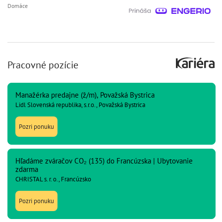
Domáce
Pracovné pozície
Manažérka predajne (ž/m), Považská Bystrica
Lidl Slovenská republika, s.r.o., Považská Bystrica
Pozri ponuku
Hľadáme zváračov CO₂ (135) do Francúzska | Ubytovanie
zdarma
CHRISTAL s. r. o., Francúzsko
Pozri ponuku