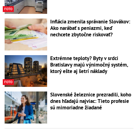
FOTO
Inflácia zmenila správanie Slovákov:
Ako narábať s peniazmi, keď
nechcete zbytočne riskovať?
Extrémne teploty? Byty v srdci
Bratislavy majú výnimočný systém,
ktorý ešte aj šetrí náklady
FOTO
Slovenské železnice prezradili, koho
dnes hľadajú najviac: Tieto profesie
sú mimoriadne žiadané