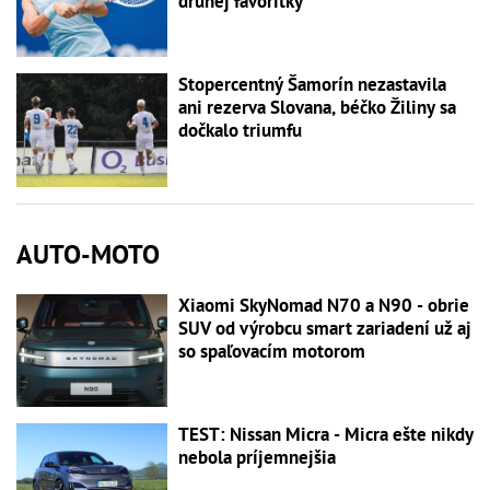
druhej favoritky
Stopercentný Šamorín nezastavila
ani rezerva Slovana, béčko Žiliny sa
dočkalo triumfu
AUTO-MOTO
Xiaomi SkyNomad N70 a N90 - obrie
SUV od výrobcu smart zariadení už aj
so spaľovacím motorom
TEST: Nissan Micra - Micra ešte nikdy
nebola príjemnejšia