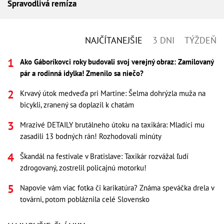
Spravodlivá remíza
NAJČÍTANEJŠIE
3 DNI
TÝŽDEŇ
Ako Gáboríkovci roky budovali svoj verejný obraz: Zamilovaný
pár a rodinná idylka! Zmenilo sa niečo?
Krvavý útok medveďa pri Martine: Šelma dohrýzla muža na
bicykli, zranený sa doplazil k chatám
Mrazivé DETAILY brutálneho útoku na taxikára: Mladíci mu
zasadili 13 bodných rán! Rozhodovali minúty
Škandál na festivale v Bratislave: Taxikár rozvážal ľudí
zdrogovaný, zostrelil policajnú motorku!
Napovie vám viac fotka či karikatúra? Známa speváčka drela v
továrni, potom pobláznila celé Slovensko