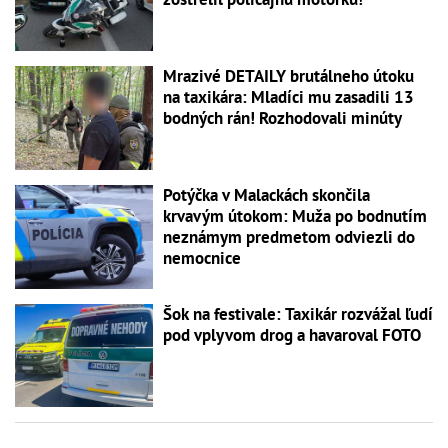
Mrazivé DETAILY brutálneho útoku
na taxikára: Mladíci mu zasadili 13
bodných rán! Rozhodovali minúty
Potýčka v Malackách skončila
krvavým útokom: Muža po bodnutím
neznámym predmetom odviezli do
nemocnice
Šok na festivale: Taxikár rozvážal ľudí
pod vplyvom drog a havaroval FOTO