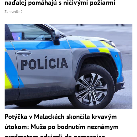
naďalej pomáhajú s ničivými požiarmi
Zahraničné
Potýčka v Malackách skončila krvavým
útokom: Muža po bodnutím neznámym
predmetom odviezli do nemocnice