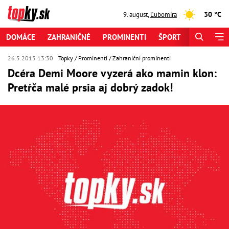
30 °C
9. august
,
Ľubomíra
DOMÁCE
ZAHRANIČNÉ
PROMINENTI
ŠPORT
ZAUJÍMAV
26.5.2015 13:30
Topky
Prominenti
Zahraniční prominenti
Dcéra Demi Moore vyzerá ako mamin klon:
Pretŕča malé prsia aj dobrý zadok!