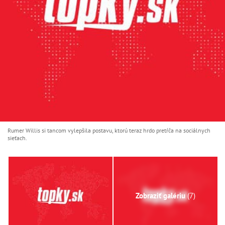
Rumer Willis si tancom vylepšila postavu, ktorú teraz hrdo pretŕča na sociálnych
sieťach.
Zobraziť galériu
(7)