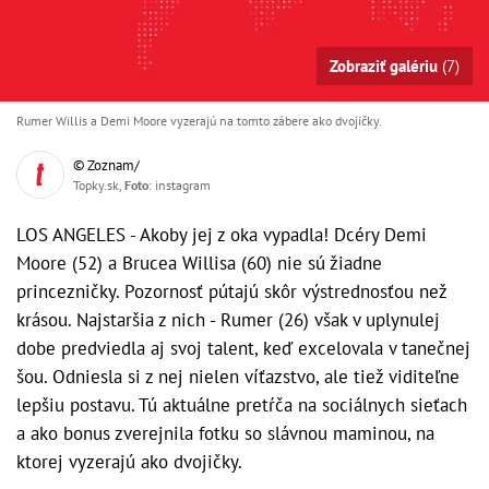
Zobraziť galériu
(7)
Rumer Willis a Demi Moore vyzerajú na tomto zábere ako dvojičky.
© Zoznam/
Topky.sk,
Foto
: instagram
LOS ANGELES - Akoby jej z oka vypadla! Dcéry Demi
Moore (52) a Brucea Willisa (60) nie sú žiadne
princezničky. Pozornosť pútajú skôr výstrednosťou než
krásou. Najstaršia z nich - Rumer (26) však v uplynulej
dobe predviedla aj svoj talent, keď excelovala v tanečnej
šou. Odniesla si z nej nielen víťazstvo, ale tiež viditeľne
lepšiu postavu. Tú aktuálne pretŕča na sociálnych sieťach
a ako bonus zverejnila fotku so slávnou maminou, na
ktorej vyzerajú ako dvojičky.