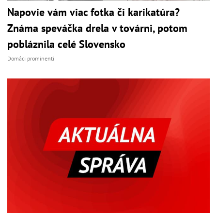
Napovie vám viac fotka či karikatúra?
Známa speváčka drela v továrni, potom
pobláznila celé Slovensko
Domáci prominenti