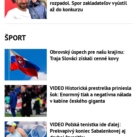
rozpadol. Spor zakladateľov vyústil
až do konkurzu
ŠPORT
Obrovský úspech pre našu krajinu:
Traja Slováci získali cenné kovy
VIDEO Historická prestrelka priniesla
šok: Enormný tlak a negatívna nálada
v kabíne českého giganta
VIDEO Poľská tenistka ide ďalej:
Prekvapivý koniec Sabalenkovej aj