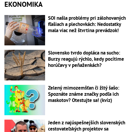
EKONOMIKA
SOI našla problémy pri zálohovaných
fľašiach a plechovkách: Nedostatky
mala viac než štvrtina prevádzok!
Slovensko tvrdo dopláca na sucho:
Burzy reagujú rýchlo, kedy pocítime
horúčavy v peňaženkách?
Zelený mimozemšťan či žltý šašo:
Spoznáte známe značky podľa ich
maskotov? Otestujte sa! (kvíz)
Jeden z najúspešnejších slovenských
cestovateľských projektov sa