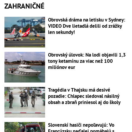
ZAHRANIČNÉ
Obrovská dráma na letisku v Sydney:
VIDEO Dve lietadlá delili od zrážky
len sekundy!
Obrovský úlovok: Na lodi objavili 1,3
tony ketamínu za viac než 100
miliónov eur
Tragédia v Thajsku má desivé
pozadie: Chlapec sledoval násilný
obsah a zbraň priniesol aj do školy
Slovenskí hasiči nepoľavujú: Vo
Francúzsku naďalej pomáhajú s