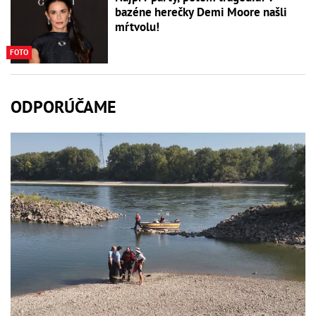
bazéne herečky Demi Moore našli
mŕtvolu!
FOTO
ODPORÚČAME