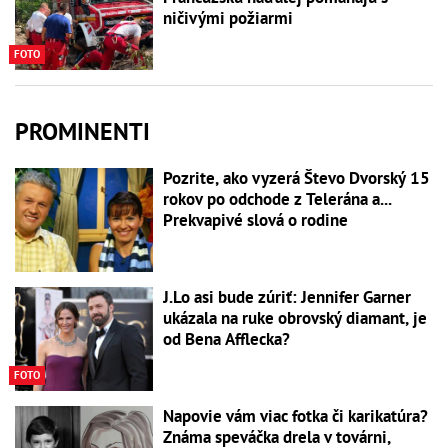
ničivými požiarmi
FOTO
PROMINENTI
Pozrite, ako vyzerá Števo Dvorský 15
rokov po odchode z Telerána a...
Prekvapivé slová o rodine
J.Lo asi bude zúriť: Jennifer Garner
ukázala na ruke obrovský diamant, je
od Bena Afflecka?
FOTO
Napovie vám viac fotka či karikatúra?
Známa speváčka drela v továrni,