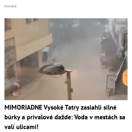
Domáce
MIMORIADNE Vysoké Tatry zasiahli silné
búrky a prívalové dažde: Voda v mestách sa
valí ulicami!