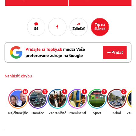
Tip na
54
Zdieľať
článok
Pridajte si Topky.sk
medzi Vaše
Pridať
preferované zdroje na Google
Nahlásiť chybu
16
3
3
3
7
2
Najčítanejšie
Domáce
Zahraničné
Prominenti
Šport
Krimi
Zaují