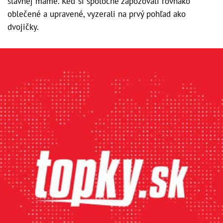
slávnej mame. Keď si spoločne zapózovali rovnako
oblečené a upravené, vyzerali na prvý pohľad ako
dvojičky.