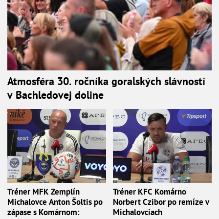
Atmosféra 30. ročníka goralských slávností
v Bachledovej doline
Tréner MFK Zemplín
Tréner KFC Komárno
Michalovce Anton Šoltis po
Norbert Czibor po remíze v
zápase s Komárnom:
Michalovciach