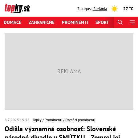
27 °C
7. august
,
Štefánia
DOMÁCE
ZAHRANIČNÉ
PROMINENTI
ŠPORT
ZAUJÍMAV
8.7.2025 19:55
Topky
Prominenti
Domáci prominenti
Odišla významná osobnosť: Slovenské
národné divadlo v SMÚTKU... Zomrel jej