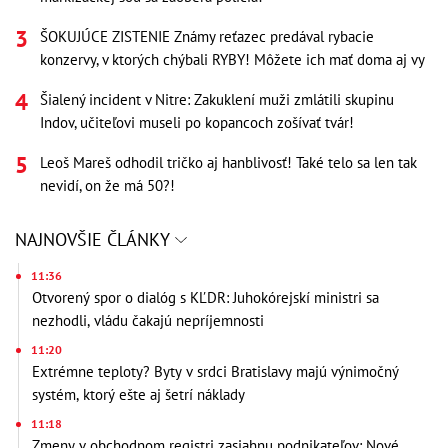
ŠOKUJÚCE ZISTENIE Známy reťazec predával rybacie
konzervy, v ktorých chýbali RYBY! Môžete ich mať doma aj vy
Šialený incident v Nitre: Zakuklení muži zmlátili skupinu
Indov, učiteľovi museli po kopancoch zošívať tvár!
Leoš Mareš odhodil tričko aj hanblivosť! Také telo sa len tak
nevidí, on že má 50?!
NAJNOVŠIE ČLÁNKY
11:36
Otvorený spor o dialóg s KĽDR: Juhokórejskí ministri sa
nezhodli, vládu čakajú nepríjemnosti
11:20
Extrémne teploty? Byty v srdci Bratislavy majú výnimočný
systém, ktorý ešte aj šetrí náklady
11:18
Zmeny v obchodnom registri zasiahnu podnikateľov: Nové