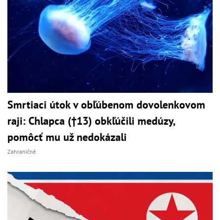
Smrtiaci útok v obľúbenom dovolenkovom
raji: Chlapca (†13) obkľúčili medúzy,
pomôcť mu už nedokázali
Zahraničné