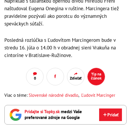
Napríklad s talianskou opernou divou Mirellou Freni
naštudoval Eugena Onegina v ruštine. Marcingera tiež
pravidelne pozývali ako porotcu do významných
speváckych súťaží.
Posledná rozlúčka s Ľudovítom Marcingerom bude v
stredu 16. júla o 14.00 h v obradnej sieni Vrakuňa na
cintoríne v Bratislave-Ružinove.
Tip na
0
Zdieľať
článok
Viac o téme:
Slovenské národné divadlo
,
Ľudovít Marcinger
Pridajte si Topky.sk
medzi Vaše
Pridať
preferované zdroje na Google