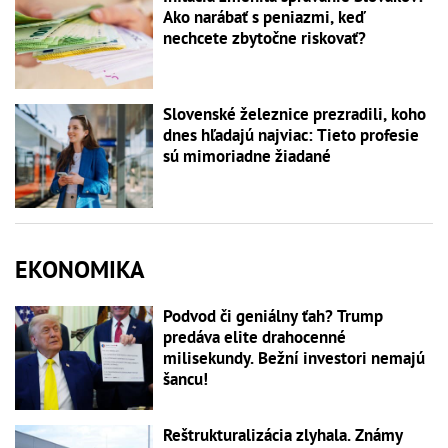
Ako narábať s peniazmi, keď
nechcete zbytočne riskovať?
Slovenské železnice prezradili, koho
dnes hľadajú najviac: Tieto profesie
sú mimoriadne žiadané
EKONOMIKA
Podvod či geniálny ťah? Trump
predáva elite drahocenné
milisekundy. Bežní investori nemajú
šancu!
Reštrukturalizácia zlyhala. Známy