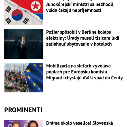
Juhokórejskí ministri sa nezhodli,
vládu čakajú nepríjemnosti
Požiar spôsobil v Berlíne kolaps
elektriny: Úrady museli tisícom ľudí
zatiahnuť ubytovanie v hoteloch
Mobilizácia na sieťach vyvoláva
poplach pre Európsku komisiu:
Migranti chystajú ďalší vpád do Ceuty
PROMINENTI
Dráma okolo veselice! Slovenská