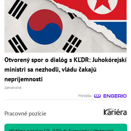
Otvorený spor o dialóg s KĽDR: Juhokórejskí
ministri sa nezhodli, vládu čakajú
nepríjemnosti
Zahraničné
Pracovné pozície
Hľadáme zváračov CO₂ (135) do Francúzska | Ubytovanie