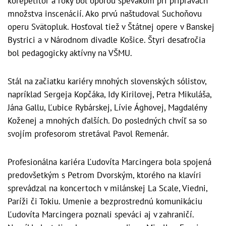
korepetítor a roky bol oporou spevákom pri prípravách
množstva inscenácií. Ako prvú naštudoval Suchoňovu
operu Svätopluk. Hosťoval tiež v Štátnej opere v Banskej
Bystrici a v Národnom divadle Košice. Štyri desaťročia
bol pedagogicky aktívny na VŠMU.
Stál na začiatku kariéry mnohých slovenských sólistov,
napríklad Sergeja Kopčáka, Idy Kirilovej, Petra Mikuláša,
Jána Gallu, Ľubice Rybárskej, Lívie Ághovej, Magdalény
Koženej a mnohých ďalších. Do posledných chvíľ sa so
svojím profesorom stretával Pavol Remenár.
Profesionálna kariéra Ľudovíta Marcingera bola spojená
predovšetkým s Petrom Dvorským, ktorého na klavíri
sprevádzal na koncertoch v milánskej La Scale, Viedni,
Paríži či Tokiu. Umenie a bezprostrednú komunikáciu
Ľudovíta Marcingera poznali speváci aj v zahraničí.