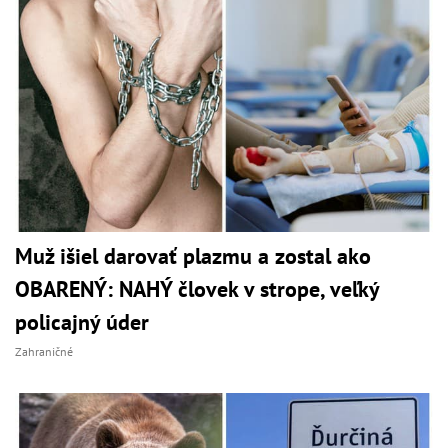
Muž išiel darovať plazmu a zostal ako
OBARENÝ: NAHÝ človek v strope, veľký
policajný úder
Zahraničné