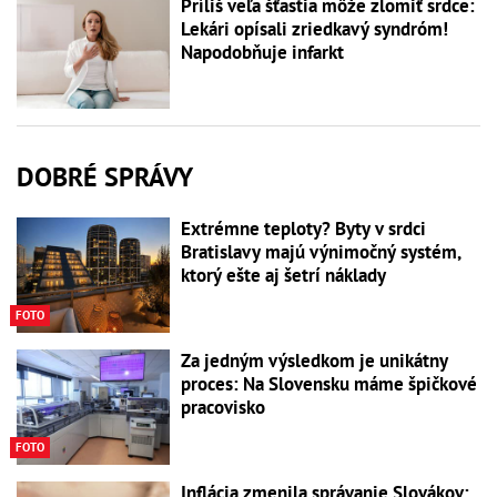
Príliš veľa šťastia môže zlomiť srdce:
Lekári opísali zriedkavý syndróm!
Napodobňuje infarkt
DOBRÉ SPRÁVY
Extrémne teploty? Byty v srdci
Bratislavy majú výnimočný systém,
ktorý ešte aj šetrí náklady
FOTO
Za jedným výsledkom je unikátny
proces: Na Slovensku máme špičkové
pracovisko
FOTO
Inflácia zmenila správanie Slovákov: