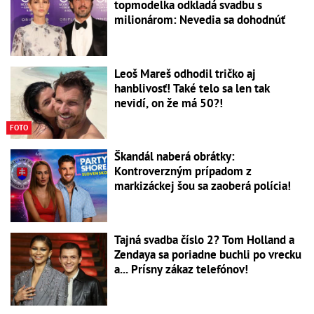
topmodelka odkladá svadbu s
milionárom: Nevedia sa dohodnúť
Leoš Mareš odhodil tričko aj
hanblivosť! Také telo sa len tak
nevidí, on že má 50?!
FOTO
Škandál naberá obrátky:
Kontroverzným prípadom z
markizáckej šou sa zaoberá polícia!
Tajná svadba číslo 2? Tom Holland a
Zendaya sa poriadne buchli po vrecku
a... Prísny zákaz telefónov!