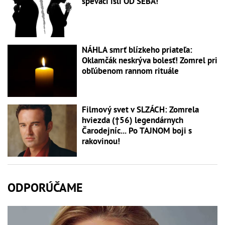
speváci išli OD SEBA!
NÁHLA smrť blízkeho priateľa:
Oklamčák neskrýva bolesť! Zomrel pri
obľúbenom rannom rituále
Filmový svet v SLZÁCH: Zomrela
hviezda (†56) legendárnych
Čarodejníc... Po TAJNOM boji s
rakovinou!
ODPORÚČAME