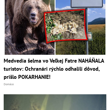
Medvedia šelma vo Veľkej Fatre NAHÁŇALA
turistov: Ochranári rýchlo odhalili dôvod,
prišlo POKARHANIE!
Domáce