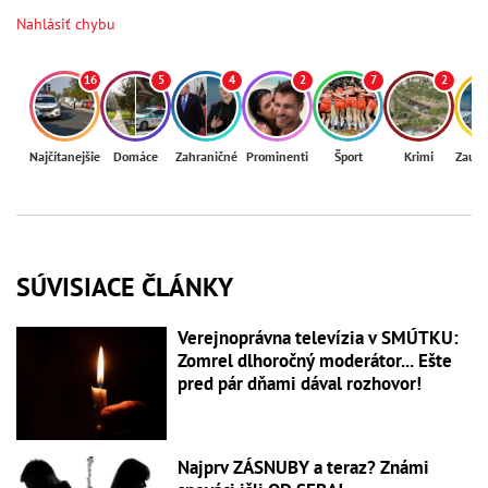
Nahlásiť chybu
16
5
4
2
7
2
Najčítanejšie
Domáce
Zahraničné
Prominenti
Šport
Krimi
Zaují
SÚVISIACE ČLÁNKY
Verejnoprávna televízia v SMÚTKU:
Zomrel dlhoročný moderátor... Ešte
pred pár dňami dával rozhovor!
Najprv ZÁSNUBY a teraz? Známi