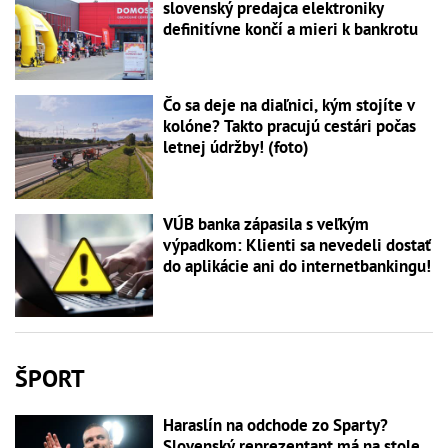
slovenský predajca elektroniky
definitívne končí a mieri k bankrotu
Čo sa deje na diaľnici, kým stojíte v
kolóne? Takto pracujú cestári počas
letnej údržby! (foto)
VÚB banka zápasila s veľkým
výpadkom: Klienti sa nevedeli dostať
do aplikácie ani do internetbankingu!
ŠPORT
Haraslín na odchode zo Sparty?
Slovenský reprezentant má na stole