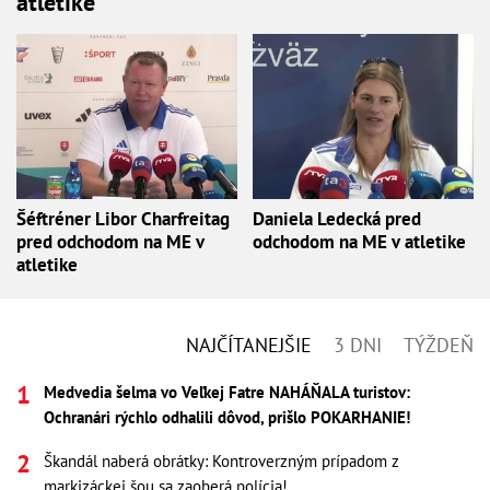
atletike
Šéftréner Libor Charfreitag
Daniela Ledecká pred
pred odchodom na ME v
odchodom na ME v atletike
atletike
NAJČÍTANEJŠIE
3 DNI
TÝŽDEŇ
Medvedia šelma vo Veľkej Fatre NAHÁŇALA turistov:
Ochranári rýchlo odhalili dôvod, prišlo POKARHANIE!
Škandál naberá obrátky: Kontroverzným prípadom z
markizáckej šou sa zaoberá polícia!