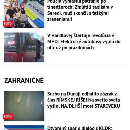
Polícia vyhlásila pátranie po
tínedžeroch: Zmlátili taxikára v
Seredi, muž skončil s ťažkými
zraneniami!
FOTO
V Handlovej štartuje revolúcia v
MHD: Elektrické autobusy vyjdú do
ulíc už po prázdninách
ZAHRANIČNÉ
Sucho na Dunaji odhalilo zázrak z
čias RÍMSKEJ RÍŠE! Na svetlo sveta
vyšiel NAJDLHŠÍ most STAROVEKU
FOTO
Otvorený spor o dialóg s KĽDR: