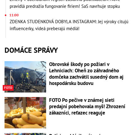
pravidlá predražia fungovanie firiem! SaS navrhuje stopku
11:00
ZDENKA STUDENKOVÁ DOBYLA INSTAGRAM: Jej výroky citujú
influencerky, videá preberajú médiá!
DOMÁCE SPRÁVY
Obrovské škody po požiari v
Lehniciach: Oheň zo záhradného
domčeka zachvátil susedný dom aj
hospodársku budovu
FOTO
FOTO Po pečive v známej sieti
predajní pobehovala myš! Zhrození
zákazníci, reťazec reaguje