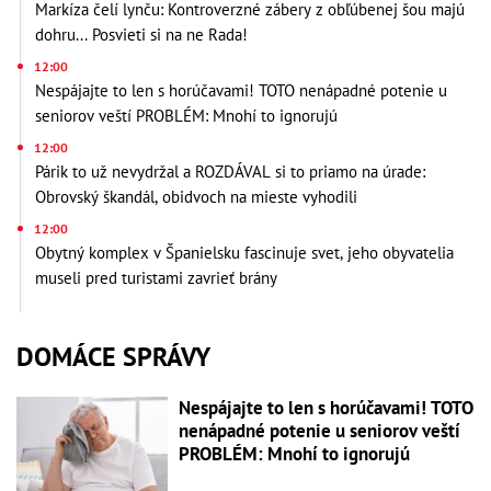
Markíza čelí lynču: Kontroverzné zábery z obľúbenej šou majú
dohru... Posvieti si na ne Rada!
12:00
Nespájajte to len s horúčavami! TOTO nenápadné potenie u
seniorov veští PROBLÉM: Mnohí to ignorujú
12:00
Párik to už nevydržal a ROZDÁVAL si to priamo na úrade:
Obrovský škandál, obidvoch na mieste vyhodili
12:00
Obytný komplex v Španielsku fascinuje svet, jeho obyvatelia
museli pred turistami zavrieť brány
DOMÁCE SPRÁVY
Nespájajte to len s horúčavami! TOTO
nenápadné potenie u seniorov veští
PROBLÉM: Mnohí to ignorujú