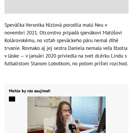
Speváčka Veronika Nízlová porodila malú Neu v
novembri 2021. Otcovstvo pripadá spevákovi Matúšovi
Kolárovskému, no vzťah speváckeho páru nemal dlhé
trvanie. Rovnako aj jej sestra Daniela nemala veľa šťastia
v láske — v januári 2020 priviedla na svet dcérku Lindu s
futbalistom Stanom Lobotkom, no potom prišiel rozchod.
Mohlo by vás zaujímať: