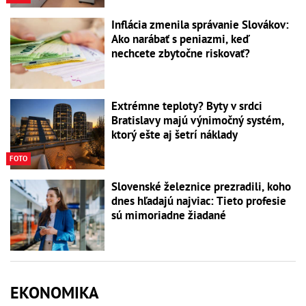
Inflácia zmenila správanie Slovákov:
Ako narábať s peniazmi, keď
nechcete zbytočne riskovať?
Extrémne teploty? Byty v srdci
Bratislavy majú výnimočný systém,
ktorý ešte aj šetrí náklady
FOTO
Slovenské železnice prezradili, koho
dnes hľadajú najviac: Tieto profesie
sú mimoriadne žiadané
EKONOMIKA