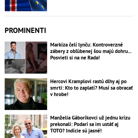
PROMINENTI
Markíza čelí lynču: Kontroverzné
zábery z obľúbenej šou majú dohru...
Posvieti si na ne Rada!
Hercovi Kramplovi rastú dlhy aj po
smrti: Kto to zaplatí? Musí sa obracať
v hrobe!
Manželia Gáboríkovci už jednu krízu
prekonali: Podarí sa im ustáť aj
TOTO? Indície sú jasné!