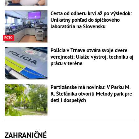
Cesta od odberu krvi až po výsledok:
Unikátny pohľad do špičkového
laboratória na Slovensku
FOTO
Polícia v Trnave otvára svoje dvere
verejnosti: Ukáže výstroj, techniku aj
prácu v teréne
Partizánske má novinku: V Parku M.
R. Štefánika otvorili Melody park pre
deti i dospelých
ZAHRANIČNÉ