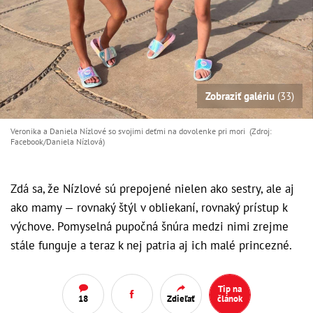
Zobraziť galériu
(33)
Veronika a Daniela Nízlové so svojimi deťmi na dovolenke pri mori (Zdroj:
Facebook/Daniela Nízlová)
Zdá sa, že Nízlové sú prepojené nielen ako sestry, ale aj
ako mamy — rovnaký štýl v obliekaní, rovnaký prístup k
výchove. Pomyselná pupočná šnúra medzi nimi zrejme
stále funguje a teraz k nej patria aj ich malé princezné.
Tip na
18
Zdieľať
článok