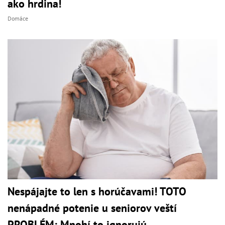
ako hrdina!
Domáce
Nespájajte to len s horúčavami! TOTO
nenápadné potenie u seniorov veští
PROBLÉM: Mnohí to ignorujú