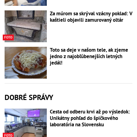
Za múrom sa skrýval vzácny poklad: V
kaštieli objavili zamurovaný oltár
FOTO
Toto sa deje v našom tele, ak zjeme
jedno z najobľúbenejších letných
jedál!
DOBRÉ SPRÁVY
Cesta od odberu krvi až po výsledok:
Unikátny pohľad do špičkového
laboratória na Slovensku
FOTO