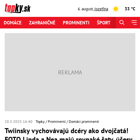
33 °C
6. august
,
Jozefína
DOMÁCE
ZAHRANIČNÉ
PROMINENTI
ŠPORT
ZAUJÍMAV
28.5.2025 16:40
Topky
Prominenti
Domáci prominenti
Twiinsky vychovávajú dcéry ako dvojčatá!
FOTO Linda a Nea majú rovnaké šaty, účesy