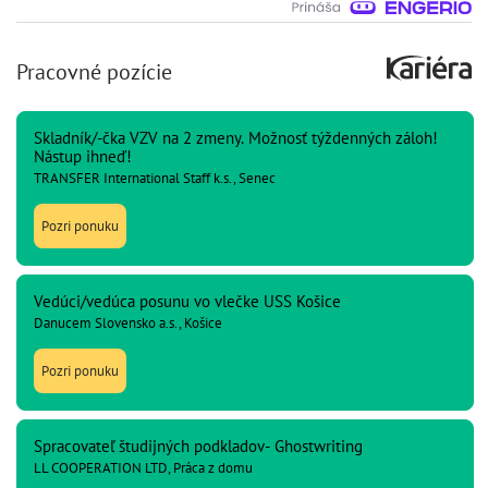
Pracovné pozície
Skladník/-čka VZV na 2 zmeny. Možnosť týždenných záloh!
Nástup ihneď!
TRANSFER International Staff k.s., Senec
Pozri ponuku
Vedúci/vedúca posunu vo vlečke USS Košice
Danucem Slovensko a.s., Košice
Pozri ponuku
Spracovateľ študijných podkladov- Ghostwriting
LL COOPERATION LTD, Práca z domu