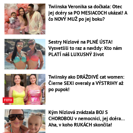
Twiinska Veronika sa dočkala: Otec
jej dcéry sa PO MESIACOCH ukázal! A
čo NOVÝ MUŽ po jej boku?
Sestry Nízlové na PLNÉ ÚSTA!
Vysvetlili to raz a navždy: Kto nám
PLATÍ náš LUXUSNÝ život
Twiinsky ako DRÁŽDIVÉ cat women:
Čierne SEXI overaly a VÝSTRIHY až
po pupok!
FOTO
Kým Nízlová zvádzala BOJ S
CHOROBOU v nemocnici, jej dcéra…
Aha, v koho RUKÁCH skončila!