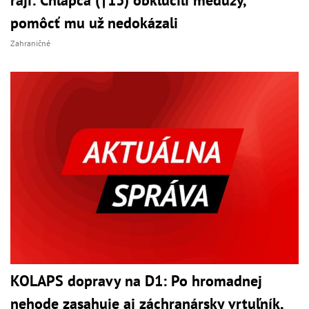
raji: Chlapca (†13) obkľúčili medúzy,
pomôcť mu už nedokázali
Zahraničné
KOLAPS dopravy na D1: Po hromadnej
nehode zasahuje aj záchranársky vrtuľník,