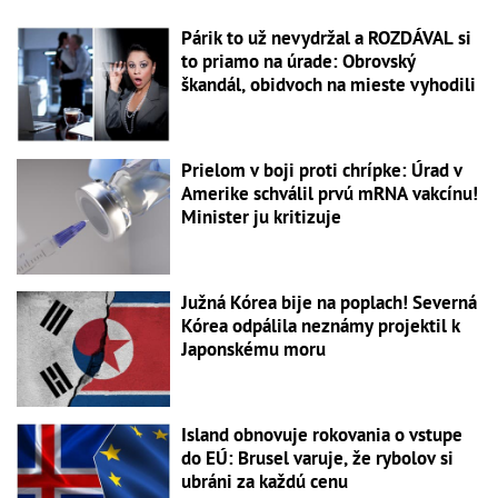
Párik to už nevydržal a ROZDÁVAL si
to priamo na úrade: Obrovský
škandál, obidvoch na mieste vyhodili
Prielom v boji proti chrípke: Úrad v
Amerike schválil prvú mRNA vakcínu!
Minister ju kritizuje
Južná Kórea bije na poplach! Severná
Kórea odpálila neznámy projektil k
Japonskému moru
Island obnovuje rokovania o vstupe
do EÚ: Brusel varuje, že rybolov si
ubráni za každú cenu