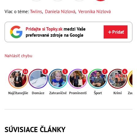
Viac o téme:
Twiins
,
Daniela Nízlová
,
Veronika Nízlová
Pridajte si Topky.sk
medzi Vaše
Pridať
preferované zdroje na Google
Nahlásiť chybu
16
3
5
1
7
6
Najčítanejšie
Domáce
Zahraničné
Prominenti
Šport
Krimi
Zaují
SÚVISIACE ČLÁNKY