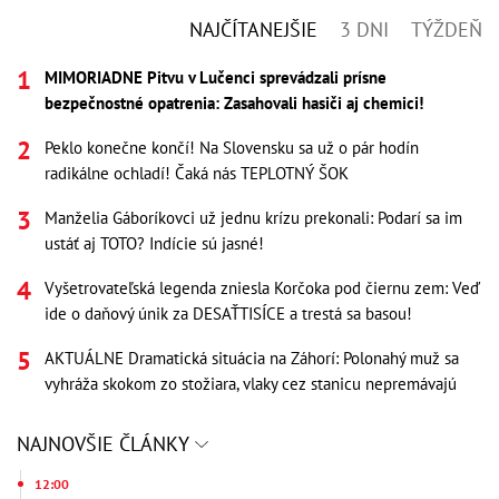
NAJČÍTANEJŠIE
3 DNI
TÝŽDEŇ
MIMORIADNE Pitvu v Lučenci sprevádzali prísne
bezpečnostné opatrenia: Zasahovali hasiči aj chemici!
Peklo konečne končí! Na Slovensku sa už o pár hodín
radikálne ochladí! Čaká nás TEPLOTNÝ ŠOK
Manželia Gáboríkovci už jednu krízu prekonali: Podarí sa im
ustáť aj TOTO? Indície sú jasné!
Vyšetrovateľská legenda zniesla Korčoka pod čiernu zem: Veď
ide o daňový únik za DESAŤTISÍCE a trestá sa basou!
AKTUÁLNE Dramatická situácia na Záhorí: Polonahý muž sa
vyhráža skokom zo stožiara, vlaky cez stanicu nepremávajú
NAJNOVŠIE ČLÁNKY
12:00