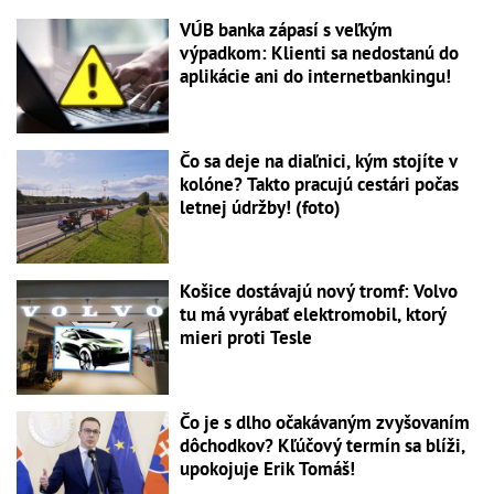
VÚB banka zápasí s veľkým
výpadkom: Klienti sa nedostanú do
aplikácie ani do internetbankingu!
Čo sa deje na diaľnici, kým stojíte v
kolóne? Takto pracujú cestári počas
letnej údržby! (foto)
Košice dostávajú nový tromf: Volvo
tu má vyrábať elektromobil, ktorý
mieri proti Tesle
Čo je s dlho očakávaným zvyšovaním
dôchodkov? Kľúčový termín sa blíži,
upokojuje Erik Tomáš!