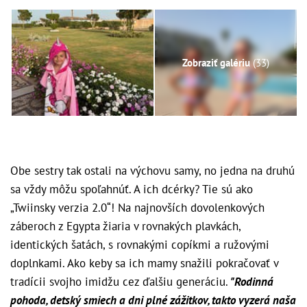
Zobraziť galériu
(33)
Obe sestry tak ostali na výchovu samy, no jedna na druhú
sa vždy môžu spoľahnúť. A ich dcérky? Tie sú ako
„Twiinsky verzia 2.0“! Na najnovších dovolenkových
záberoch z Egypta žiaria v rovnakých plavkách,
identických šatách, s rovnakými copíkmi a ružovými
doplnkami. Ako keby sa ich mamy snažili pokračovať v
tradícii svojho imidžu cez ďalšiu generáciu.
"Rodinná
pohoda, detský smiech a dni plné zážitkov, takto vyzerá naša