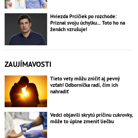
Hviezda Prcičiek po rozchode:
Priznal svoju úchylku... Toto ho na
ženách vzrušuje!
ZAUJÍMAVOSTI
Tieto vety môžu zničiť aj pevný
vzťah! Odborníčka radí, čím ich
nahradiť
Vedci objavili skrytú príčinu cukrovky,
môže to úplne zmeniť liečbu