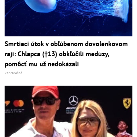
Smrtiaci útok v obľúbenom dovolenkovom
raji: Chlapca (†13) obkľúčili medúzy,
pomôcť mu už nedokázali
Zahraničné