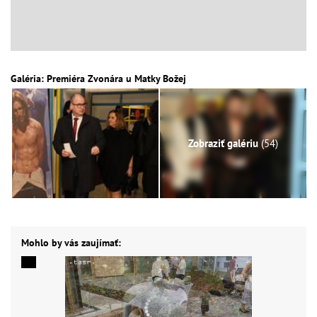
Galéria: Premiéra Zvonára u Matky Božej
Zobraziť galériu
(54)
Mohlo by vás zaujímať: