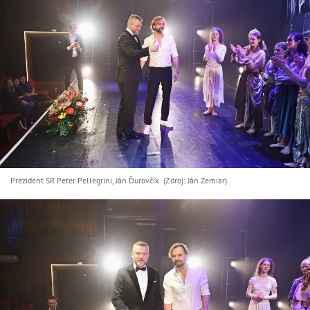
Prezident SR Peter Pellegrini, Ján Ďurovčík (Zdroj: Ján Zemiar)