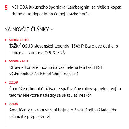
NEHODA luxusného športiaka: Lamborghini sa rútilo z kopca,
druhé auto dopadlo po čelnej zrážke horšie
NAJNOVŠIE ČLÁNKY
Sobota 24:10
ŤAŽKÝ OSUD slovenskej legendy (†84): Prišla o dve deti aj o
manžela... Zomrela OPUSTENÁ!
Sobota 24:01
Otravné komáre možno na vás neletia len tak: TEST
výskumníkov, čo ich priťahujú najviac?
22:39
Čo môže dlhodobé užívanie spaľovačov tukov spraviť s tvojím
telom? Niektoré následky sa ukážu až neskôr
22:06
Američan v ruskom väzení bojuje o život: Rodina žiada jeho
okamžité prepustenie!