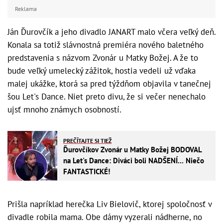
Reklama
Ján Ďurovčík a jeho divadlo JANART malo včera veľký deň.
Konala sa totiž slávnostná premiéra nového baletného
predstavenia s názvom Zvonár u Matky Božej. A že to
bude veľký umelecký zážitok, hostia vedeli už vďaka
malej ukážke, ktorá sa pred týždňom objavila v tanečnej
šou Let's Dance. Niet preto divu, že si večer nenechalo
ujsť mnoho známych osobností.
PREČÍTAJTE SI TIEŽ
Ďurovčíkov Zvonár u Matky Božej BODOVAL
na Let's Dance: Diváci boli NADŠENÍ... Niečo
FANTASTICKÉ!
Prišla napríklad herečka Liv Bielovič, ktorej spoločnosť v
divadle robila mama. Obe dámy vyzerali nádherne, no