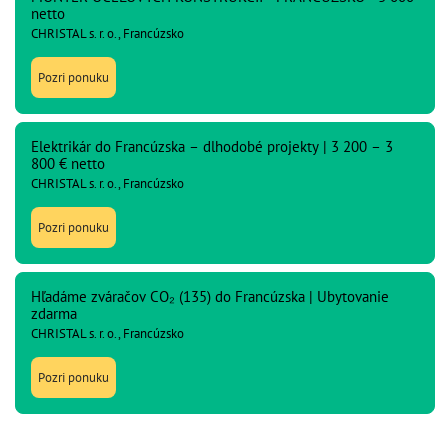
netto
CHRISTAL s. r. o., Francúzsko
Pozri ponuku
Elektrikár do Francúzska – dlhodobé projekty | 3 200 – 3
800 € netto
CHRISTAL s. r. o., Francúzsko
Pozri ponuku
Hľadáme zváračov CO₂ (135) do Francúzska | Ubytovanie
zdarma
CHRISTAL s. r. o., Francúzsko
Pozri ponuku