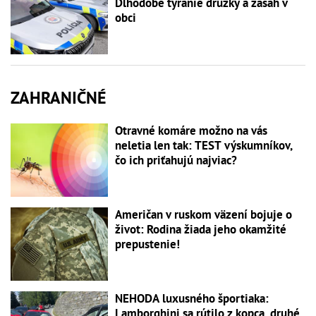
Dlhodobé týranie družky a zásah v
obci
ZAHRANIČNÉ
Otravné komáre možno na vás
neletia len tak: TEST výskumníkov,
čo ich priťahujú najviac?
Američan v ruskom väzení bojuje o
život: Rodina žiada jeho okamžité
prepustenie!
NEHODA luxusného športiaka:
Lamborghini sa rútilo z kopca, druhé