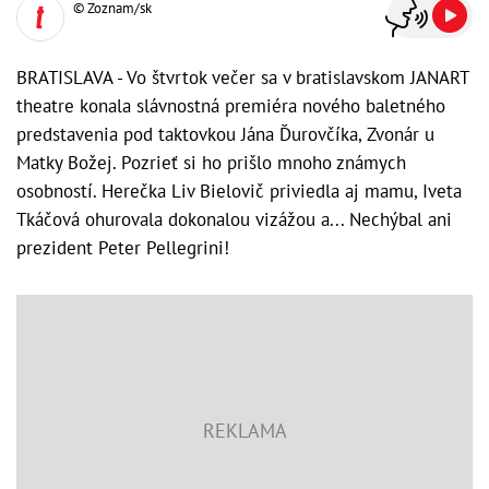
© Zoznam/sk
BRATISLAVA - Vo štvrtok večer sa v bratislavskom JANART
theatre konala slávnostná premiéra nového baletného
predstavenia pod taktovkou Jána Ďurovčíka, Zvonár u
Matky Božej. Pozrieť si ho prišlo mnoho známych
osobností. Herečka Liv Bielovič priviedla aj mamu, Iveta
Tkáčová ohurovala dokonalou vizážou a... Nechýbal ani
prezident Peter Pellegrini!