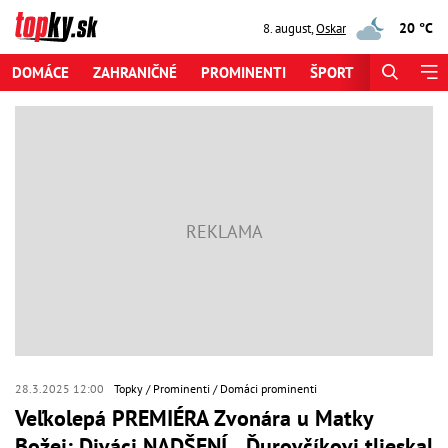
20 °C
8. august
,
Oskar
DOMÁCE
ZAHRANIČNÉ
PROMINENTI
ŠPORT
ZAUJÍMAV
28.3.2025 12:00
Topky
Prominenti
Domáci prominenti
Veľkolepá PREMIÉRA Zvonára u Matky
Božej: Diváci NADŠENÍ... Ďurovčíkovi tlieskal