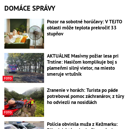
DOMÁCE SPRÁVY
Pozor na sobotné horúčavy: V TEJTO
oblasti môže teplota prekročiť 33
stupňov
AKTUÁLNE Masívny požiar lesa pri
Trstíne: Hasičom komplikuje boj s
plameňmi silný vietor, na miesto
smeruje vrtuľník
FOTO
Zranenie v horách: Turista po páde
potreboval pomoc záchranárov, z túry
ho odviezli na nosidlách
FOTO
Polícia obvinila muža z Kežmarku: