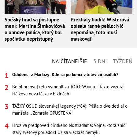
Spišský hrad sa postupne
Prekliaty budík! Wisterová
mení: Martina Šimkovičová
opísala ranné peklo: Nič
o obnove paláca, ktorý bol
nepomáha, toto musí
spočiatku neprístupný
maskovať
NAJČÍTANEJŠIE
3 DNI
TÝŽDEŇ
Odídenci z Markízy: Kde sa po konci v televízii usídlili?
Belohorcovej telo vymenil za TOTO: Wauuu... Takto vyzerá
Hájkova nová láska v bikinách!
ŤAŽKÝ OSUD slovenskej legendy (†84): Prišla o dve deti aj o
manžela... Zomrela OPUSTENÁ!
Hrozivá predpoveď čínskeho Nostradama: Vojna, ktorá zničí
starý svetový poriadok! Už sa viackrát nemýlil