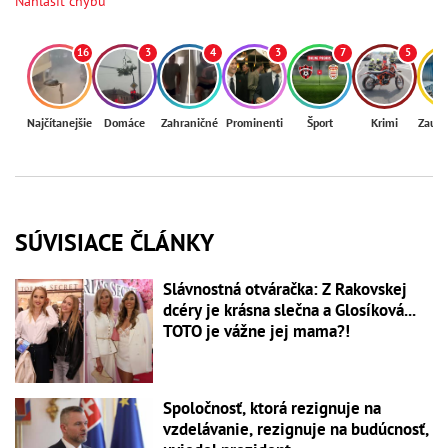
Nahlásiť chybu
16
3
4
3
7
5
Najčítanejšie
Domáce
Zahraničné
Prominenti
Šport
Krimi
Zaují
SÚVISIACE ČLÁNKY
Slávnostná otváračka: Z Rakovskej
dcéry je krásna slečna a Glosíková...
TOTO je vážne jej mama?!
Spoločnosť, ktorá rezignuje na
vzdelávanie, rezignuje na budúcnosť,