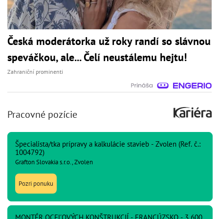
Česká moderátorka už roky randí so slávnou
speváčkou, ale... Čelí neustálemu hejtu!
Zahraniční prominenti
Pracovné pozície
Špecialista/tka prípravy a kalkulácie stavieb - Zvolen (Ref. č.:
1004792)
Grafton Slovakia s.r.o., Zvolen
Pozri ponuku
MONTÉR OCEĽOVÝCH KONŠTRUKCIÍ - FRANCÚZSKO - 3 600