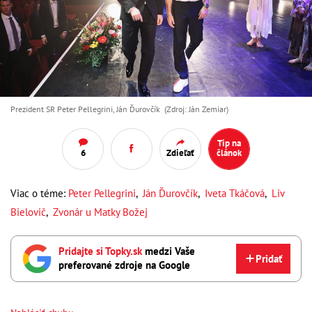
Prezident SR Peter Pellegrini, Ján Ďurovčík (Zdroj: Ján Zemiar)
Tip na
6
Zdieľať
článok
Viac o téme:
Peter Pellegrini
,
Ján Ďurovčík
,
Iveta Tkáčová
,
Liv
Bielovič
,
Zvonár u Matky Božej
Pridajte si Topky.sk
medzi Vaše
Pridať
preferované zdroje na Google