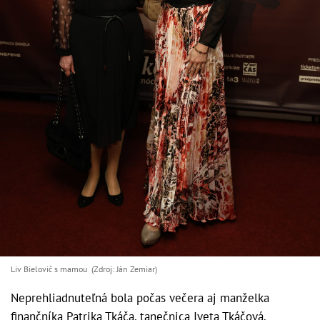
Liv Bielovič s mamou (Zdroj: Ján Zemiar)
Neprehliadnuteľná bola počas večera aj manželka
finančníka Patrika Tkáča, tanečnica Iveta Tkáčová.