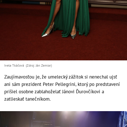
Iveta Tkáčová (Zdroj: Ján Zemiar)
Zaujímavosťou je, že umelecký zážitok si nenechal ujsť
ani sám prezident Peter Pellegrini, ktorý po predstavení
prišiel osobne zablahoželať Jánovi Ďurovčíkovi a
zatlieskať tanečníkom.