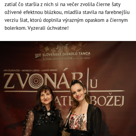
zatiaľ čo staršia z nich si na večer zvolila čierne šaty
oživené efektnou blúzkou, mladšia stavila na farebnejšiu
verziu šiat, ktorú doplnila výrazným opaskom a čiernym
bolerkom. Vyzerali úchvatne!