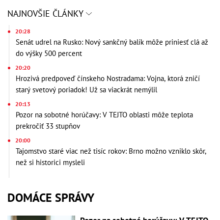
NAJNOVŠIE ČLÁNKY
20:28
Senát udrel na Rusko: Nový sankčný balík môže priniesť clá až
do výšky 500 percent
20:20
Hrozivá predpoveď čínskeho Nostradama: Vojna, ktorá zničí
starý svetový poriadok! Už sa viackrát nemýlil
20:13
Pozor na sobotné horúčavy: V TEJTO oblasti môže teplota
prekročiť 33 stupňov
20:00
Tajomstvo staré viac než tisíc rokov: Brno možno vzniklo skôr,
než si historici mysleli
DOMÁCE SPRÁVY