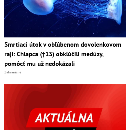
Smrtiaci útok v obľúbenom dovolenkovom
raji: Chlapca (†13) obkľúčili medúzy,
pomôcť mu už nedokázali
Zahraničné