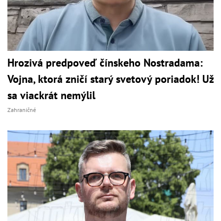
Hrozivá predpoveď čínskeho Nostradama:
Vojna, ktorá zničí starý svetový poriadok! Už
sa viackrát nemýlil
Zahraničné