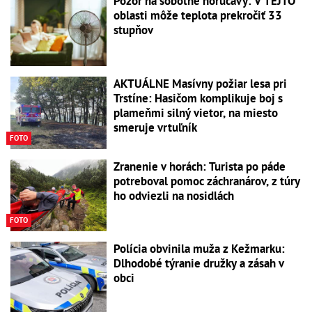
Pozor na sobotné horúčavy: V TEJTO
oblasti môže teplota prekročiť 33
stupňov
AKTUÁLNE Masívny požiar lesa pri
Trstíne: Hasičom komplikuje boj s
plameňmi silný vietor, na miesto
smeruje vrtuľník
FOTO
Zranenie v horách: Turista po páde
potreboval pomoc záchranárov, z túry
ho odviezli na nosidlách
FOTO
Polícia obvinila muža z Kežmarku:
Dlhodobé týranie družky a zásah v
obci