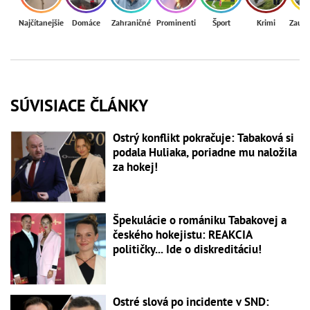
Najčítanejšie
Domáce
Zahraničné
Prominenti
Šport
Krimi
Zaují
SÚVISIACE ČLÁNKY
Ostrý konflikt pokračuje: Tabaková si
podala Huliaka, poriadne mu naložila
za hokej!
Špekulácie o romániku Tabakovej a
českého hokejistu: REAKCIA
političky... Ide o diskreditáciu!
Ostré slová po incidente v SND: