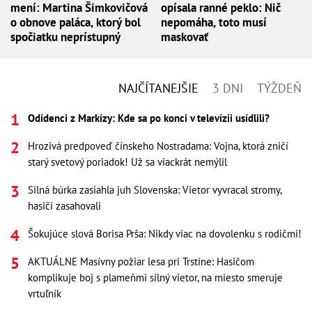
mení: Martina Šimkovičová
opísala ranné peklo: Nič
o obnove paláca, ktorý bol
nepomáha, toto musí
spočiatku neprístupný
maskovať
NAJČÍTANEJŠIE
3 DNI
TÝŽDEŇ
Odídenci z Markízy: Kde sa po konci v televízii usídlili?
Hrozivá predpoveď čínskeho Nostradama: Vojna, ktorá zničí
starý svetový poriadok! Už sa viackrát nemýlil
Silná búrka zasiahla juh Slovenska: Vietor vyvracal stromy,
hasiči zasahovali
Šokujúce slová Borisa Prša: Nikdy viac na dovolenku s rodičmi!
AKTUÁLNE Masívny požiar lesa pri Trstíne: Hasičom
komplikuje boj s plameňmi silný vietor, na miesto smeruje
vrtuľník