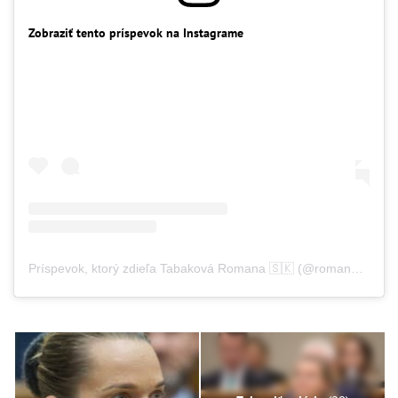
Zobraziť tento príspevok na Instagrame
Príspevok, ktorý zdieľa Tabaková Romana 🇸🇰 (@romanatabak)