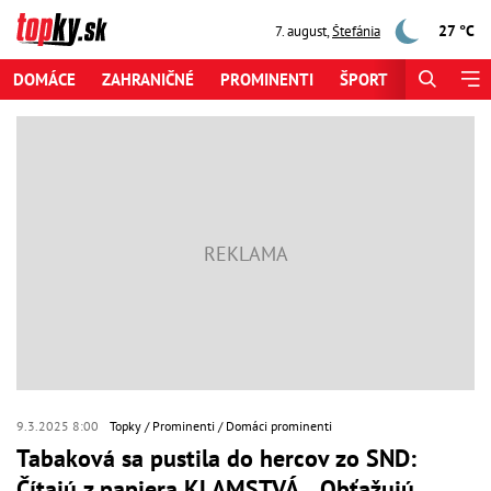
27 °C
7. august
,
Štefánia
DOMÁCE
ZAHRANIČNÉ
PROMINENTI
ŠPORT
ZAUJÍMAV
9.3.2025 8:00
Topky
Prominenti
Domáci prominenti
Tabaková sa pustila do hercov zo SND:
Čítajú z papiera KLAMSTVÁ... Obťažujú