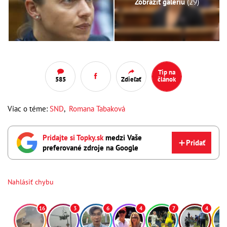
Zobraziť galériu
(29)
Tip na
585
Zdieľať
článok
Viac o téme:
SND
,
Romana Tabaková
Pridajte si Topky.sk
medzi Vaše
Pridať
preferované zdroje na Google
Nahlásiť chybu
16
3
6
4
7
4