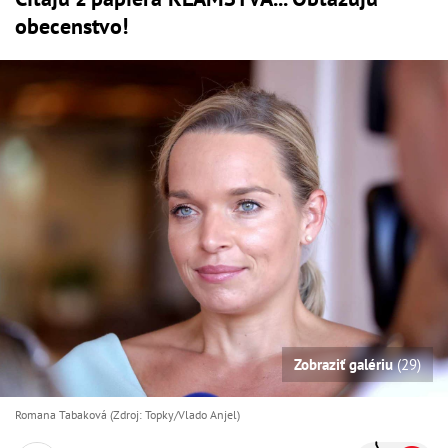
obecenstvo!
Zobraziť galériu
(29)
Romana Tabaková (Zdroj: Topky/Vlado Anjel)