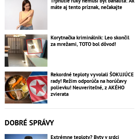
Tŕpnutie ruky nemusí byť banalita: Ak
máte aj tento príznak, nečakajte
Korytnačka kriminálnik: Leo skončil
za mrežami, TOTO bol dôvod!
Rekordné teploty vyvolali ŠOKUJÚCE
rady! Režim odporúča na horúčavy
polievku! Neuveriteľné, z AKÉHO
zvierata
DOBRÉ SPRÁVY
Extrémne teploty? Byty v srdci