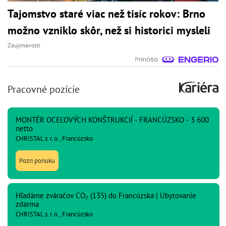
Tajomstvo staré viac než tisíc rokov: Brno
možno vzniklo skôr, než si historici mysleli
Zaujímavosti
Pracovné pozície
MONTÉR OCEĽOVÝCH KONŠTRUKCIÍ - FRANCÚZSKO - 3 600
netto
CHRISTAL s. r. o., Francúzsko
Pozri ponuku
Hľadáme zváračov CO₂ (135) do Francúzska | Ubytovanie
zdarma
CHRISTAL s. r. o., Francúzsko