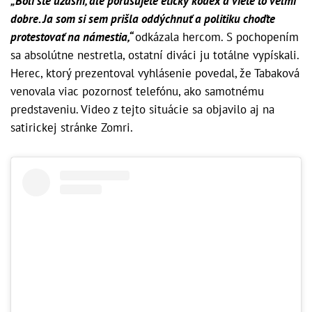
„Boli ste úžasní, ale porušujete etický kódex a viete to veľmi
dobre. Ja som si sem prišla oddýchnuť a politiku choďte
protestovať na námestia,“
odkázala hercom. S pochopením
sa absolútne nestretla, ostatní diváci ju totálne vypískali.
Herec, ktorý prezentoval vyhlásenie povedal, že Tabaková
venovala viac pozornosť telefónu, ako samotnému
predstaveniu. Video z tejto situácie sa objavilo aj na
satirickej stránke Zomri.