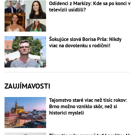
Odídenci z Markízy: Kde sa po konci v
televízii usídlili?
Šokujúce slová Borisa Prša: Nikdy
viac na dovolenku s rodičmi!
ZAUJÍMAVOSTI
Tajomstvo staré viac než tisíc rokov:
Brno možno vzniklo skôr, než si
historici mysleli