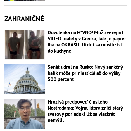
ZAHRANIČNÉ
Dovolenka na H*VNO! Muž zverejnil
VIDEO toalety v Grécku, kde je papier
iba na OKRASU: Utrieť sa musíte ísť
do kuchyne
Senát udrel na Rusko: Nový sankčný
balík môže priniesť clá až do výšky
500 percent
Hrozivá predpoveď čínskeho
Nostradama: Vojna, ktorá zničí starý
svetový poriadok! Už sa viackrát
nemýlil