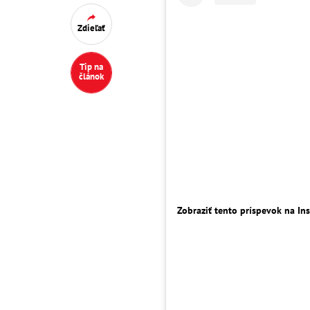
Zdieľať
Tip na
článok
Zobraziť tento príspevok na In