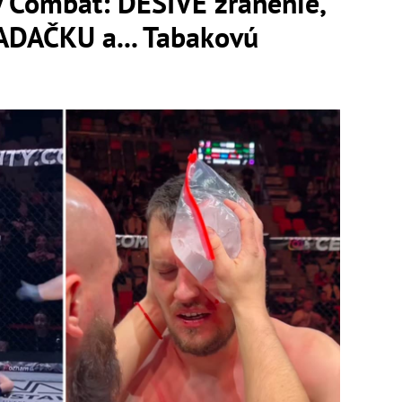
y Combat: DESIVÉ zranenie,
ADAČKU a... Tabakovú