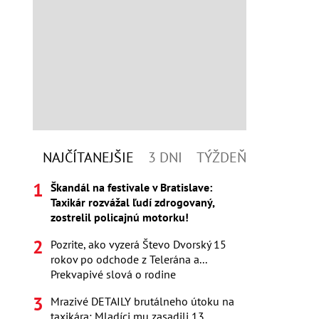
NAJČÍTANEJŠIE
3 DNI
TÝŽDEŇ
Škandál na festivale v Bratislave:
Taxikár rozvážal ľudí zdrogovaný,
zostrelil policajnú motorku!
Pozrite, ako vyzerá Števo Dvorský 15
rokov po odchode z Telerána a...
Prekvapivé slová o rodine
Mrazivé DETAILY brutálneho útoku na
taxikára: Mladíci mu zasadili 13