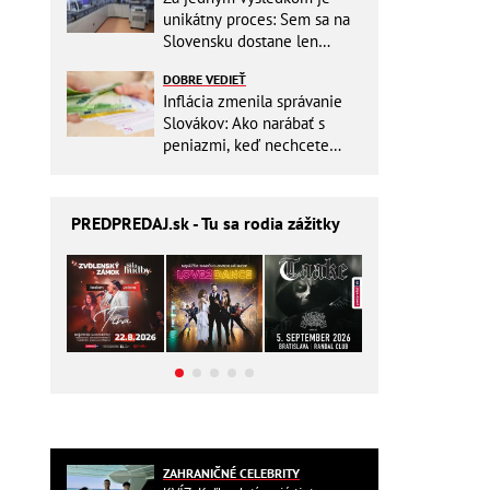
unikátny proces: Sem sa na
Slovensku dostane len
málokto
DOBRE VEDIEŤ
Inflácia zmenila správanie
Slovákov: Ako narábať s
peniazmi, keď nechcete
zbytočne riskovať?
PREDPREDAJ
.sk - Tu sa rodia zážitky
ZAHRANIČNÉ CELEBRITY