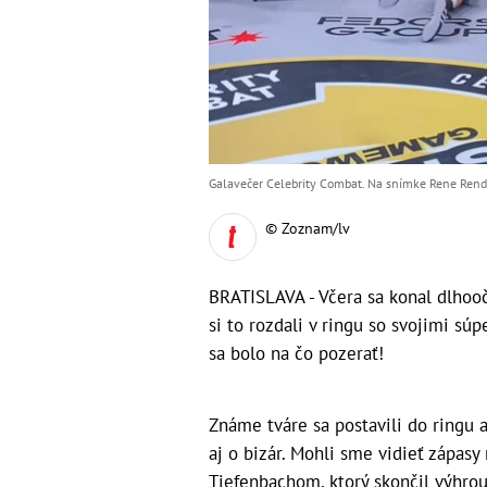
Galavečer Celebrity Combat. Na snímke Rene Rendy
© Zoznam/lv
BRATISLAVA - Včera sa konal dlhoo
si to rozdali v ringu so svojimi sú
sa bolo na čo pozerať!
Známe tváre sa postavili do ringu a
aj o bizár. Mohli sme vidieť záp
Tiefenbachom, ktorý skončil výhro