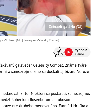
Zobraziť galériu
(38)
 a Cicoband (Zdroj: Instagram Celebrity Combat)
Vypočuť
článok
čakávaný galavečer Celebrity Combat. Známe tváre
permi a samozrejme sme sa dočkali aj bizáru. Veruže
 nedarovali si to! Niektorí sa postarali, samozrejme,
asy medzi Robertom Rosenberom a Ľubošom
u práve pre druhého menovaného. Farmári Hruška a