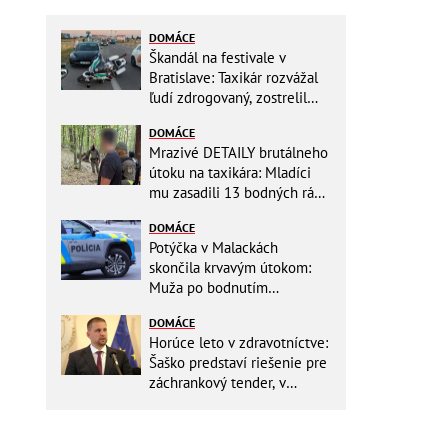
DOMÁCE
Škandál na festivale v
Bratislave: Taxikár rozvážal
ľudí zdrogovaný, zostrelil
policajnú motorku!
DOMÁCE
Mrazivé DETAILY brutálneho
útoku na taxikára: Mladíci
mu zasadili 13 bodných rán!
Rozhodovali minúty
DOMÁCE
Potýčka v Malackách
skončila krvavým útokom:
Muža po bodnutím
neznámym predmetom
DOMÁCE
odviezli do nemocnice
Horúce leto v zdravotníctve:
Šaško predstaví riešenie pre
záchrankový tender, v
nemocniciach už montujú
klimatizácie