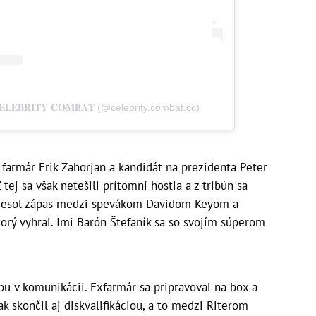
𝐋𝐄𝐁𝐑𝐈𝐓𝐘 𝐂𝐎𝐌𝐁𝐀𝐓 (@celebrity.combat.cc)
ý farmár Erik Zahorjan a kandidát na prezidenta Peter
 tej sa však netešili prítomní hostia a z tribún sa
iniesol zápas medzi spevákom Davidom Keyom a
rý vyhral. Imi Barón Štefaník sa so svojím súperom
bu v komunikácii. Exfarmár sa pripravoval na box a
k skončil aj diskvalifikáciou, a to medzi Riterom