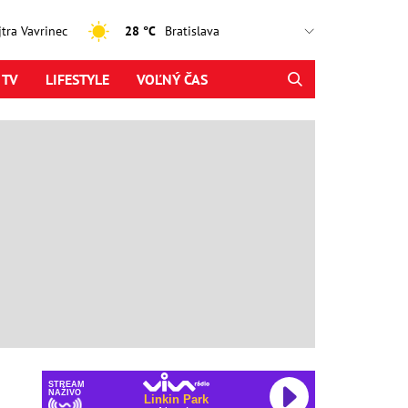
ajtra Vavrinec
28 °C
 TV
LIFESTYLE
VOĽNÝ ČAS
STREAM
NAŽIVO
Linkin Park