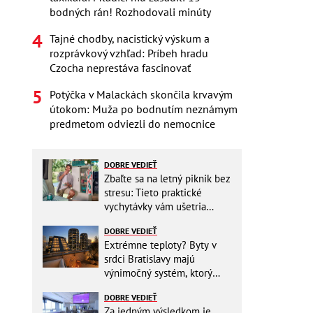
bodných rán! Rozhodovali minúty
Tajné chodby, nacistický výskum a
rozprávkový vzhľad: Príbeh hradu
Czocha neprestáva fascinovať
Potýčka v Malackách skončila krvavým
útokom: Muža po bodnutím neznámym
predmetom odviezli do nemocnice
DOBRE VEDIEŤ
Zbaľte sa na letný piknik bez
stresu: Tieto praktické
vychytávky vám ušetria
miesto v batohu!
DOBRE VEDIEŤ
Extrémne teploty? Byty v
srdci Bratislavy majú
výnimočný systém, ktorý
ešte aj šetrí náklady
DOBRE VEDIEŤ
Za jedným výsledkom je