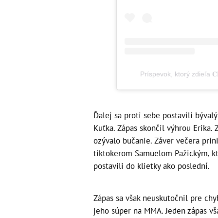
Príspevok, ktorý zdieľa 𝐂𝐄
Ďalej sa proti sebe postavili býval
Kuťka. Zápas skončil výhrou Erika. Z
ozývalo bučanie. Záver večera pr
tiktokerom Samuelom Pažickým, kto
postavili do klietky ako poslední.
Zápas sa však neuskutočnil pre chy
jeho súper na MMA. Jeden zápas vša