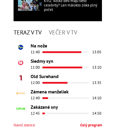
KVÍZ: Koľko detí majú tieto
celebrity? Len málokto získa plný
počet
TERAZ V TV
VEČER V TV
Na nože
11:40
13:05
Siedmy syn
11:00
13:10
Old Surehand
12:00
13:35
Zámena manželiek
12:40
14:10
Zakázané sny
12:45
14:50
Navoľ stanice
Celý program