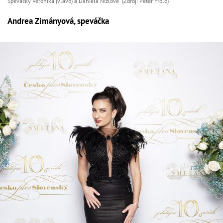
Speváčky Veronika (vľavo) a Daniela Nízlové (Zdroj: Peter Frolo)
Andrea Zimányová, speváčka