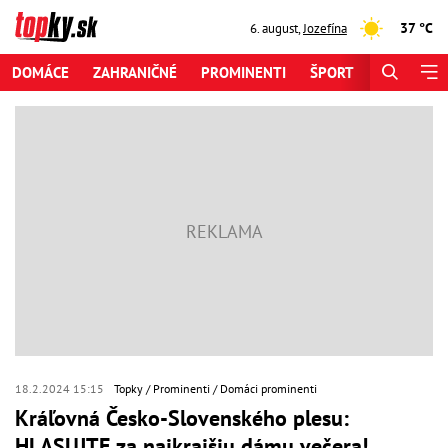
37 °C
6. august
,
Jozefína
DOMÁCE
ZAHRANIČNÉ
PROMINENTI
ŠPORT
ZAUJÍMAV
18.2.2024 15:15
Topky
Prominenti
Domáci prominenti
Kráľovná Česko-Slovenského plesu:
HLASUJTE za najkrajšiu dámu večera!