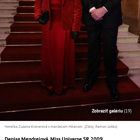
Zobraziť galériu
(19)
Herečka Zuzana Kronerová s manželom Milanom (Zdroj: Ramon Leško)
Denisa Mendrejová, Miss Universe SR 2009