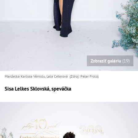
Zobraziť galériu
(19)
Manželka Karlosa Vémolu, Lela Ceterová (Zdroj: Peter Frolo)
Sisa Lelkes Sklovská, speváčka