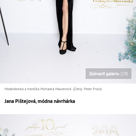
Zobraziť galériu
(19)
Moderátorka a herečka Michaela Maurerová (Zdroj: Peter Frolo)
Jana Pištejová, módna návrhárka