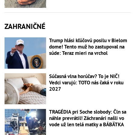
ZAHRANIČNÉ
Trump hlási kľúčovú posilu v Bielom
dome! Tento muž ho zastupoval na
súde: Teraz mieri na vrchol
Súčasná vlna horúčav? To je NIČ!
Vedci varujú: TOTO nás čaká v roku
2027
TRAGÉDIA pri Soche slobody: Čln sa
náhle prevrátil! Záchranári našli vo
vode už len telá matky a BÁBÄTKA