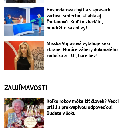
Hospodárová chytila v správach
záchvat smiechu, stiahla aj
Ďurianovú: Keď to zbadáte,
neudržíte sa ani vy!
Misska Vojtasová vyťahuje sexi
zbrane: Horúce zábery dokonalého
zadočku a... Uf, hore bez!
ZAUJÍMAVOSTI
Koľko rokov môže žiť človek? Vedci
prišli s prekvapivou odpoveďou!
Budete v šoku