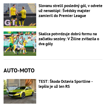
Slovanu strelil posledný gól, v odvete
už nenastúpi: Švédsky majster
zamieril do Premier League
Skalica potvrdzuje dobrú formu na
začiatku sezóny: V Žiline zvíťazila o
dva góly
AUTO-MOTO
TEST: Škoda Octavia Sportline -
lepšia je už len RS