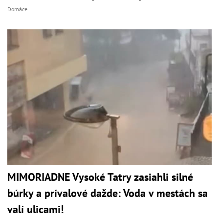
Domáce
MIMORIADNE Vysoké Tatry zasiahli silné
búrky a prívalové dažde: Voda v mestách sa
valí ulicami!