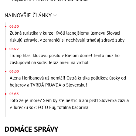
NAJNOVŠIE ČLÁNKY
06:30
Zubná turistika v kurze: Kvôli lacnejšiemu úsmevu Slováci
riskujú zdravie, v zahraničí si nechávajú trhať aj zdravé zuby
06:22
Trump hlási kľúčovú posilu v Bielom dome! Tento muž ho
zastupoval na súde: Teraz mieri na vrchol
06:00
Alena Heribanová už nemlčí! Ostrá kritika politikov, útoky od
hejterov a TVRDÁ PRAVDA o Slovensku!
05:55
Toto že je more? Sem by ste nestrčili ani prst! Slovenka zažila
v Turecku šok: FOTO Fuj, totálna bačorina
DOMÁCE SPRÁVY