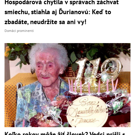
Hospodárová chytila v správach záchvat
smiechu, stiahla aj Ďurianovú: Keď to
zbadáte, neudržíte sa ani vy!
Domáci prominenti
Koľko rokov môže žiť človek? Vedci prišli s