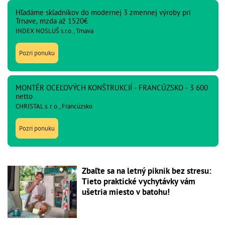
Hľadáme skladníkov do modernej 3 zmennej výroby pri
Trnave, mzda až 1520€
INDEX NOSLUŠ s.r.o., Trnava
Pozri ponuku
MONTÉR OCEĽOVÝCH KONŠTRUKCIÍ - FRANCÚZSKO - 3 600
netto
CHRISTAL s. r. o., Francúzsko
Pozri ponuku
Zbaľte sa na letný piknik bez stresu:
Tieto praktické vychytávky vám
ušetria miesto v batohu!