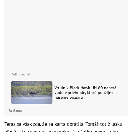
Vrtuľník Black Hawk UH-60 naberá
vodu v priehrade, ktorú použije na
hasenie požiaru
Reklama
Teraz sa však zdá, že sa karta obrátila. Tomáš totiž lásku
hľadá, a to rovno na zoznamke. Za všetko hovorí jeho