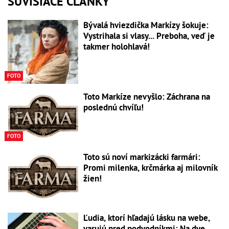
SÚVISIACE ČLÁNKY
Bývalá hviezdička Markízy šokuje:
Vystrihala si vlasy... Preboha, veď je
takmer holohlavá!
FOTO
Toto Markíze nevyšlo: Záchrana na
poslednú chvíľu!
FOTO
Toto sú noví markizácki farmári:
Promi milenka, krčmárka aj milovník
žien!
Ľudia, ktorí hľadajú lásku na webe,
varujú pred podvodníkmi: Na dve