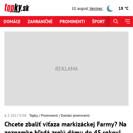
18 °C
10. august
,
Vavrinec
DOMÁCE
ZAHRANIČNÉ
PROMINENTI
ŠPORT
ZAUJÍMAV
6.2.2017 9:00
Topky
Prominenti
Domáci prominenti
Chcete zbaliť víťaza markizáckej Farmy? Na
zoznamke hľadá zrelú dámu do 45 rokov!