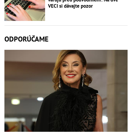
VECI si dávajte pozor
ODPORÚČAME