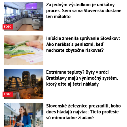
Za jedným výsledkom je unikátny
proces: Sem sa na Slovensku dostane
len málokto
FOTO
Inflácia zmenila správanie Slovákov:
Ako narábať s peniazmi, keď
nechcete zbytočne riskovať?
Extrémne teploty? Byty v srdci
Bratislavy majú výnimočný systém,
ktorý ešte aj šetrí náklady
FOTO
Slovenské železnice prezradili, koho
dnes hľadajú najviac: Tieto profesie
sú mimoriadne žiadané