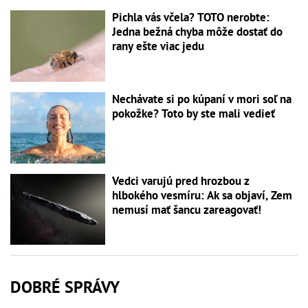
Pichla vás včela? TOTO nerobte:
Jedna bežná chyba môže dostať do
rany ešte viac jedu
Nechávate si po kúpaní v mori soľ na
pokožke? Toto by ste mali vedieť
Vedci varujú pred hrozbou z
hlbokého vesmíru: Ak sa objaví, Zem
nemusí mať šancu zareagovať!
DOBRÉ SPRÁVY