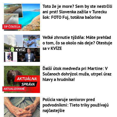
Toto že je more? Sem by ste nestrčili
ani prst! Slovenka zažila v Turecku
šok: FOTO Fuj, totálna bačorina
TIP ČITATEĽA
Veľké zhrnutie týždňa: Máte prehľad
o tom, čo sa okolo nás deje? Otestuje
sa v KVÍZE
Ďalší útok medveďa pri Martine: V
Sučanoch dohrýzol muža, utrpel úraz
hlavy a hrudníka!
AKTUALIZOVANÉ
Polícia varuje seniorov pred
podvodníkmi: Tieto triky používajú
najčastejšie