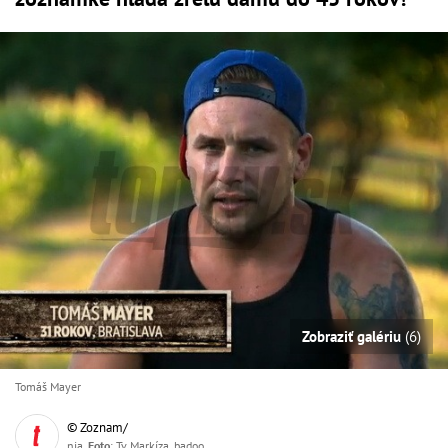
Zobraziť galériu
(6)
Tomáš Mayer
© Zoznam/
nia,
Foto
: Tv Markíza, badoo