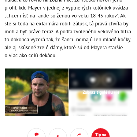
profil, kde Mayer v jednej z vyplnených kolóniek uvádza
„chcem ísť na rande so ženou vo veku 18-45 rokov”. Ak
ste si teda na exfarmára robili zálusk, tá pravá chvíľa by
mohla byť práve teraz. A podľa zvoleného vekového filtra
to dokonca vyzerá tak, že šancu nemajú len mladé kočky,
ale aj skúsené zrelé dámy, ktoré sú od Mayera staršie
o viac ako celú dekádu.
Zobraziť galériu
(6)
Tip na