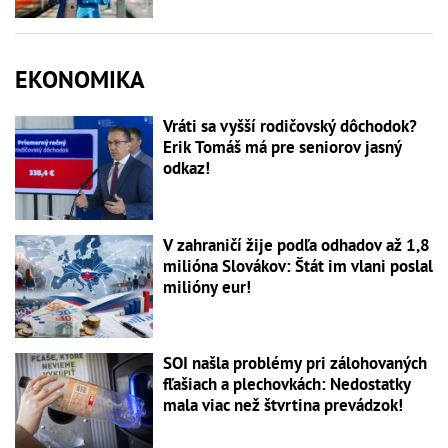
EKONOMIKA
Vráti sa vyšší rodičovský dôchodok?
Erik Tomáš má pre seniorov jasný
odkaz!
V zahraničí žije podľa odhadov až 1,8
milióna Slovákov: Štát im vlani poslal
milióny eur!
SOI našla problémy pri zálohovaných
fľašiach a plechovkách: Nedostatky
mala viac než štvrtina prevádzok!