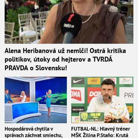
Alena Heribanová už nemlčí! Ostrá kritika
politikov, útoky od hejterov a TVRDÁ
PRAVDA o Slovensku!
Hospodárová chytila v
FUTBAL-NL: Hlavný tréner
správach záchvat smiechu,
MŠK Žilina P.Staňo: Krutá