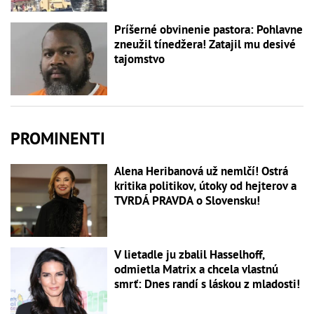
Príšerné obvinenie pastora: Pohlavne
zneužil tínedžera! Zatajil mu desivé
tajomstvo
PROMINENTI
Alena Heribanová už nemlčí! Ostrá
kritika politikov, útoky od hejterov a
TVRDÁ PRAVDA o Slovensku!
V lietadle ju zbalil Hasselhoff,
odmietla Matrix a chcela vlastnú
smrť: Dnes randí s láskou z mladosti!