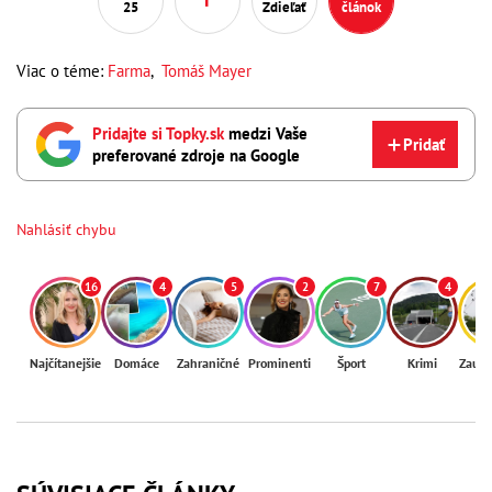
25
Zdieľať
článok
Viac o téme:
Farma
,
Tomáš Mayer
Pridajte si Topky.sk
medzi Vaše
Pridať
preferované zdroje na Google
Nahlásiť chybu
16
4
5
2
7
4
Najčítanejšie
Domáce
Zahraničné
Prominenti
Šport
Krimi
Zaují