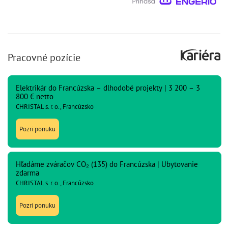
Pracovné pozície
Elektrikár do Francúzska – dlhodobé projekty | 3 200 – 3
800 € netto
CHRISTAL s. r. o., Francúzsko
Pozri ponuku
Hľadáme zváračov CO₂ (135) do Francúzska | Ubytovanie
zdarma
CHRISTAL s. r. o., Francúzsko
Pozri ponuku