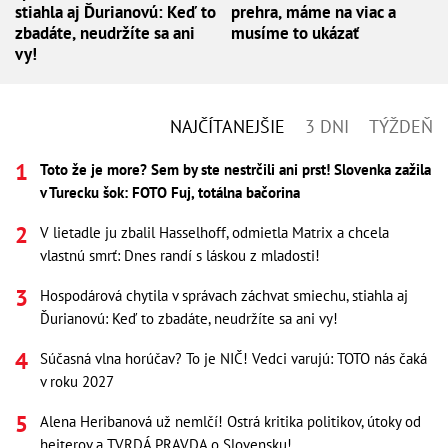
stiahla aj Ďurianovú: Keď to
prehra, máme na viac a
zbadáte, neudržíte sa ani
musíme to ukázať
vy!
NAJČÍTANEJŠIE
3 DNI
TÝŽDEŇ
Toto že je more? Sem by ste nestrčili ani prst! Slovenka zažila
v Turecku šok: FOTO Fuj, totálna bačorina
V lietadle ju zbalil Hasselhoff, odmietla Matrix a chcela
vlastnú smrť: Dnes randí s láskou z mladosti!
Hospodárová chytila v správach záchvat smiechu, stiahla aj
Ďurianovú: Keď to zbadáte, neudržíte sa ani vy!
Súčasná vlna horúčav? To je NIČ! Vedci varujú: TOTO nás čaká
v roku 2027
Alena Heribanová už nemlčí! Ostrá kritika politikov, útoky od
hejterov a TVRDÁ PRAVDA o Slovensku!