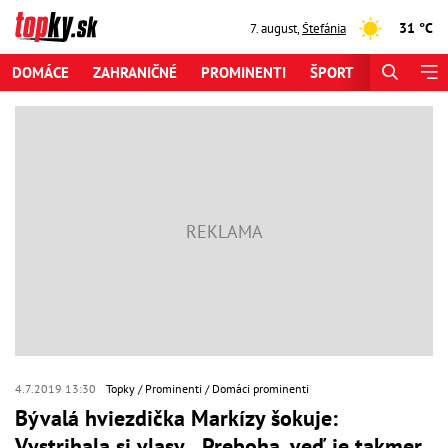
31 °C
7. august
,
Štefánia
DOMÁCE
ZAHRANIČNÉ
PROMINENTI
ŠPORT
ZAUJÍMAV
4.7.2019 13:30
Topky
Prominenti
Domáci prominenti
Bývalá hviezdička Markízy šokuje:
Vystrihala si vlasy... Preboha, veď je takmer