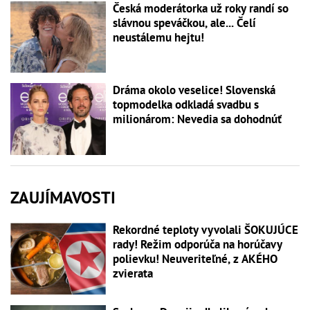
Česká moderátorka už roky randí so
slávnou speváčkou, ale... Čelí
neustálemu hejtu!
Dráma okolo veselice! Slovenská
topmodelka odkladá svadbu s
milionárom: Nevedia sa dohodnúť
ZAUJÍMAVOSTI
Rekordné teploty vyvolali ŠOKUJÚCE
rady! Režim odporúča na horúčavy
polievku! Neuveriteľné, z AKÉHO
zvierata