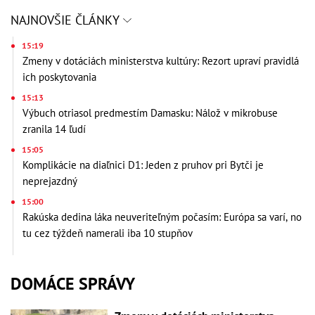
NAJNOVŠIE ČLÁNKY
15:19
Zmeny v dotáciách ministerstva kultúry: Rezort upraví pravidlá
ich poskytovania
15:13
Výbuch otriasol predmestím Damasku: Nálož v mikrobuse
zranila 14 ľudí
15:05
Komplikácie na diaľnici D1: Jeden z pruhov pri Bytči je
neprejazdný
15:00
Rakúska dedina láka neuveriteľným počasím: Európa sa varí, no
tu cez týždeň namerali iba 10 stupňov
DOMÁCE SPRÁVY