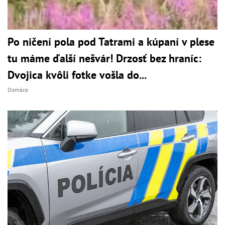
Po ničení pola pod Tatrami a kúpaní v plese
tu máme ďalší nešvár! Drzosť bez hraníc:
Dvojica kvôli fotke vošla do...
Domáce