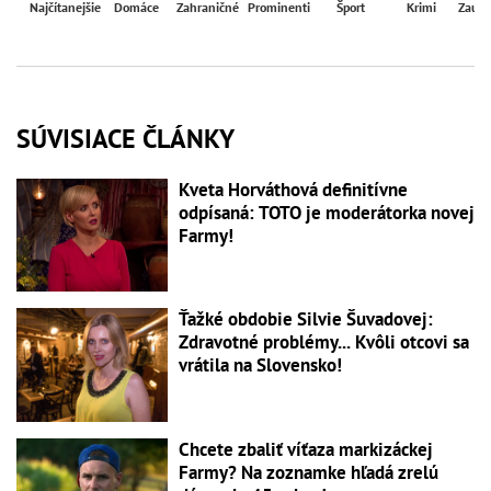
Najčítanejšie
Domáce
Zahraničné
Prominenti
Šport
Krimi
Zaují
SÚVISIACE ČLÁNKY
Kveta Horváthová definitívne
odpísaná: TOTO je moderátorka novej
Farmy!
Ťažké obdobie Silvie Šuvadovej:
Zdravotné problémy... Kvôli otcovi sa
vrátila na Slovensko!
Chcete zbaliť víťaza markizáckej
Farmy? Na zoznamke hľadá zrelú