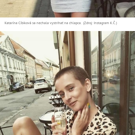
Katarína Cíbiková sa nechala vystrihať na chlapca. (Zdroj: Instagram K.Č.)