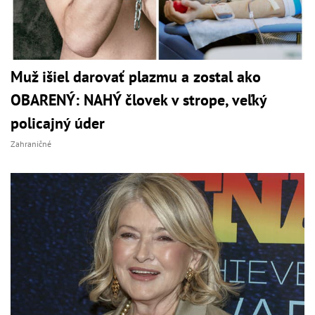
Muž išiel darovať plazmu a zostal ako
OBARENÝ: NAHÝ človek v strope, veľký
policajný úder
Zahraničné