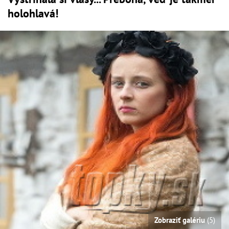
holohlavá!
Zobraziť galériu
(5)