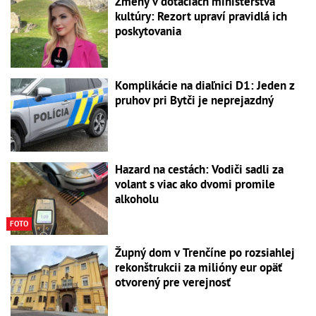
Zmeny v dotáciách ministerstva
kultúry: Rezort upraví pravidlá ich
poskytovania
Komplikácie na diaľnici D1: Jeden z
pruhov pri Bytči je neprejazdný
Hazard na cestách: Vodiči sadli za
volant s viac ako dvomi promile
alkoholu
FOTO
Župný dom v Trenčíne po rozsiahlej
rekonštrukcii za milióny eur opäť
otvorený pre verejnosť