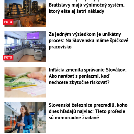
Bratislavy majú výnimočný systém,
ktorý ešte aj šetrí náklady
FOTO
Za jedným výsledkom je unikátny
proces: Na Slovensku máme špičkové
pracovisko
FOTO
Inflácia zmenila správanie Slovákov:
Ako narábať s peniazmi, keď
nechcete zbytočne riskovať?
Slovenské železnice prezradili, koho
dnes hľadajú najviac: Tieto profesie
sú mimoriadne žiadané