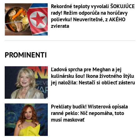
Rekordné teploty vyvolali ŠOKUJÚCE
rady! Režim odporúča na horúčavy
polievku! Neuveriteľné, z AKÉHO
zvierata
PROMINENTI
Ľadová sprcha pre Meghan a jej
kulinársku šou! Ikona životného štýlu
jej naložila: Nestačí si obliecť zásteru
Prekliaty budík! Wisterová opísala
ranné peklo: Nič nepomáha, toto
musí maskovať