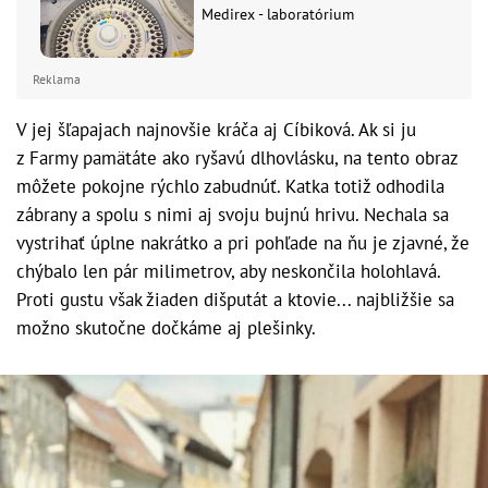
Medirex - laboratórium
Reklama
V jej šľapajach najnovšie kráča aj Cíbiková. Ak si ju
z Farmy pamätáte ako ryšavú dlhovlásku, na tento obraz
môžete pokojne rýchlo zabudnúť. Katka totiž odhodila
zábrany a spolu s nimi aj svoju bujnú hrivu. Nechala sa
vystrihať úplne nakrátko a pri pohľade na ňu je zjavné, že
chýbalo len pár milimetrov, aby neskončila holohlavá.
Proti gustu však žiaden dišputát a ktovie... najbližšie sa
možno skutočne dočkáme aj plešinky.