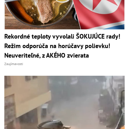
Rekordné teploty vyvolali ŠOKUJÚCE rady!
Režim odporúča na horúčavy polievku!
Neuveriteľné, z AKÉHO zvierata
Zaujímavosti