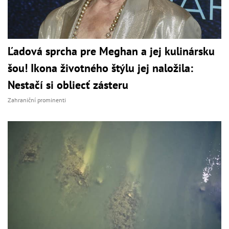
Ľadová sprcha pre Meghan a jej kulinársku
šou! Ikona životného štýlu jej naložila:
Nestačí si obliecť zásteru
Zahraniční prominenti