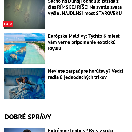
Sucho na Dunaji odhalilo zázrak z
čias RÍMSKEJ RÍŠE! Na svetlo sveta
vyšiel NAJDLHŠÍ most STAROVEKU
FOTO
Európske Maldivy: Týchto 6 miest
vám verne pripomenie exotickú
idylku
Neviete zaspať pre horúčavy? Vedci
radia 8 jednoduchých trikov
DOBRÉ SPRÁVY
Extrémne teploty? Byty v srdci