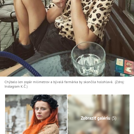
Chýbalo len zopár milimetrov a bývalá farmárka by skončila holohlavá. (Zdroj:
Instagram K.Č.)
Zobraziť galériu
(5)