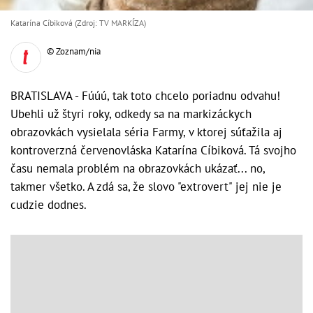
Katarína Cíbiková (Zdroj: TV MARKÍZA)
© Zoznam/nia
BRATISLAVA - Fúúú, tak toto chcelo poriadnu odvahu!
Ubehli už štyri roky, odkedy sa na markizáckych
obrazovkách vysielala séria Farmy, v ktorej súťažila aj
kontroverzná červenovláska Katarína Cíbiková. Tá svojho
času nemala problém na obrazovkách ukázať... no,
takmer všetko. A zdá sa, že slovo "extrovert" jej nie je
cudzie dodnes.