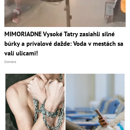
MIMORIADNE Vysoké Tatry zasiahli silné
búrky a prívalové dažde: Voda v mestách sa
valí ulicami!
Domáce