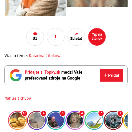
Tip na
51
Zdieľať
článok
Viac o téme:
Katarína Cíbiková
Pridajte si Topky.sk
medzi Vaše
Pridať
preferované zdroje na Google
Nahlásiť chybu
16
4
5
4
7
2