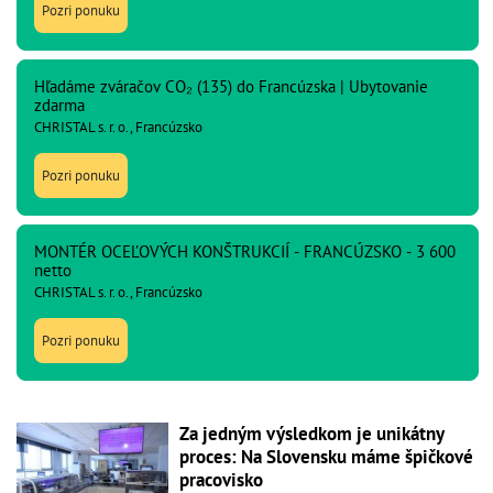
Pozri ponuku
Hľadáme zváračov CO₂ (135) do Francúzska | Ubytovanie
zdarma
CHRISTAL s. r. o., Francúzsko
Pozri ponuku
MONTÉR OCEĽOVÝCH KONŠTRUKCIÍ - FRANCÚZSKO - 3 600
netto
CHRISTAL s. r. o., Francúzsko
Pozri ponuku
Za jedným výsledkom je unikátny
proces: Na Slovensku máme špičkové
pracovisko