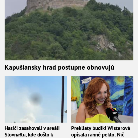
Kapušiansky hrad postupne obnovujú
Hasiči zasahovali v areáli
Prekliaty budík! Wisterová
Slovnaftu, kde došlo k
opísala ranné peklo: Nič