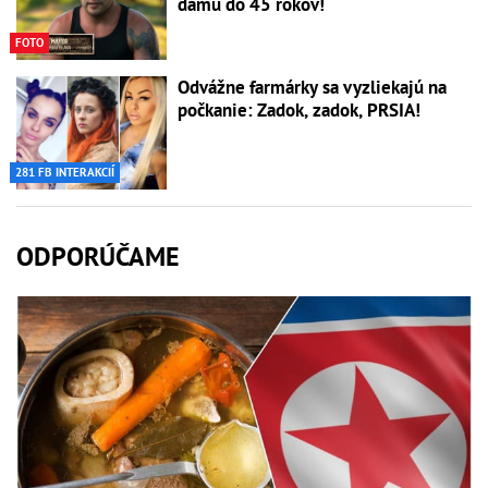
dámu do 45 rokov!
FOTO
Odvážne farmárky sa vyzliekajú na
počkanie: Zadok, zadok, PRSIA!
281 FB INTERAKCIÍ
ODPORÚČAME