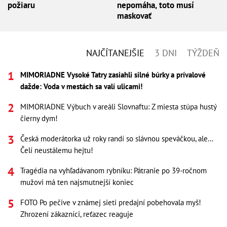
požiaru
nepomáha, toto musí
maskovať
NAJČÍTANEJŠIE
3 DNI
TÝŽDEŇ
MIMORIADNE Vysoké Tatry zasiahli silné búrky a prívalové
dažde: Voda v mestách sa valí ulicami!
MIMORIADNE Výbuch v areáli Slovnaftu: Z miesta stúpa hustý
čierny dym!
Česká moderátorka už roky randí so slávnou speváčkou, ale...
Čelí neustálemu hejtu!
Tragédia na vyhľadávanom rybníku: Pátranie po 39-ročnom
mužovi má ten najsmutnejší koniec
FOTO Po pečive v známej sieti predajní pobehovala myš!
Zhrození zákazníci, reťazec reaguje