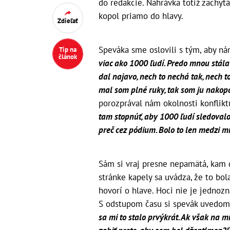
do redakcie. Nahrávka totiž zachy
kopol priamo do hlavy.
Zdieľať
Speváka sme oslovili s tým, aby ná
Tip na
článok
viac ako 1000 ľudí. Predo mnou stála 
dal najavo, nech to nechá tak, nech to
mal som plné ruky, tak som ju nakopol
porozprával nám okolnosti konflikt
tam stopnúť, aby 1000 ľudí sledoval
preč cez pódium. Bolo to len medzi m
Sám si vraj presne nepamätá, kam 
stránke kapely sa uvádza, že to bola
hovorí o hlave. Hoci nie je jednozn
S odstupom času si spevák uvedomu
sa mi to stalo prvýkrát. Ak však na 