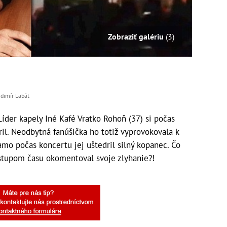
Zobraziť galériu
(3)
adimír Labát
der kapely Iné Kafé Vratko Rohoň (37) si počas
l. Neodbytná fanúšička ho totiž vyprovokovala k
iamo počas koncertu jej uštedril silný kopanec. Čo
stupom času okomentoval svoje zlyhanie?!