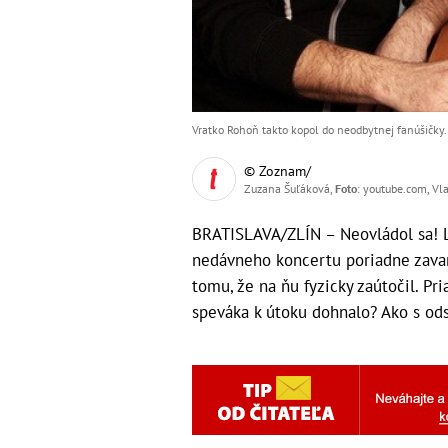
Vratko Rohoň takto kopol do neodbytnej fanúšičky.
© Zoznam/
Zuzana Šuľáková,
Foto
: youtube.com, Vl
BRATISLAVA/ZLÍN – Neovládol sa! Lí
nedávneho koncertu poriadne zavari
tomu, že na ňu fyzicky zaútočil. Pr
speváka k útoku dohnalo? Ako s od