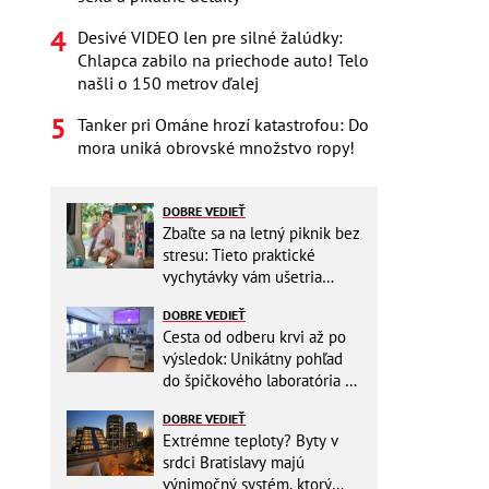
Desivé VIDEO len pre silné žalúdky:
Chlapca zabilo na priechode auto! Telo
našli o 150 metrov ďalej
Tanker pri Ománe hrozí katastrofou: Do
mora uniká obrovské množstvo ropy!
DOBRE VEDIEŤ
Zbaľte sa na letný piknik bez
stresu: Tieto praktické
vychytávky vám ušetria
miesto v batohu!
DOBRE VEDIEŤ
Cesta od odberu krvi až po
výsledok: Unikátny pohľad
do špičkového laboratória na
Slovensku
DOBRE VEDIEŤ
Extrémne teploty? Byty v
srdci Bratislavy majú
výnimočný systém, ktorý