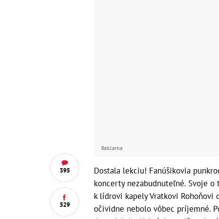
Reklama
Dostala lekciu! Fanúšikovia punkro
395
koncerty nezabudnuteľné. Svoje o to
k lídrovi kapely Vratkovi Rohoňovi d
529
očividne nebolo vôbec príjemné. Pot