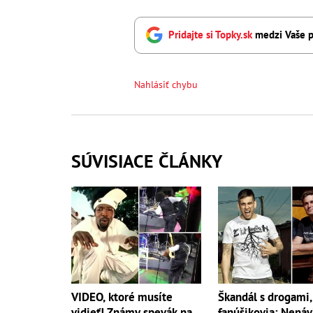
Pridajte si Topky.sk
medzi Vaše p
Nahlásiť chybu
SÚVISIACE ČLÁNKY
VIDEO, ktoré musíte
Škandál s drogami,
vidieť! Známy spevák na
fanúšikovia: Nenáv