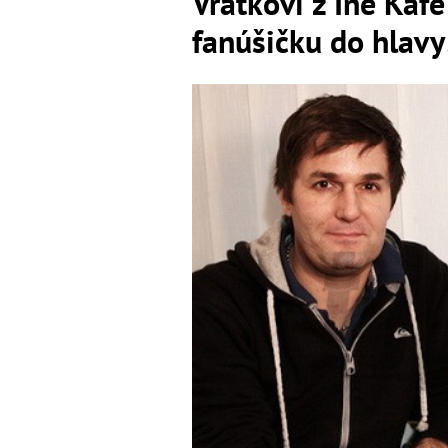
Vratkovi z Iné Kaf
fanúšičku do hlavy