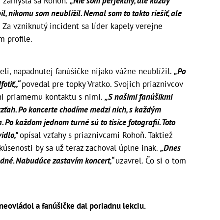
“
zamýšľa sa Rohoň.
„Nie som perfektný, ale každý
l, nikomu som neublížil. Nemal som to takto riešiť, ale
 Za vzniknutý incident sa líder kapely verejne
om profile.
li, napadnutej fanúšičke nijako vážne neublížil.
„Po
otiť,,“
povedal pre topky Vratko. Svojich priaznivcov
ani priamemu kontaktu s nimi.
„S našimi fanúšikmi
ah. Po koncerte chodíme medzi nich, s každým
Po každom jednom turné sú to tisíce fotografií. Toto
idlo,"
opísal vzťahy s priaznivcami Rohoň. Taktiež
kúsenosti by sa už teraz zachoval úplne inak.
„Dnes
hodné. Nabudúce zastavím koncert,“
uzavrel. Čo si o tom
eovládol a fanúšičke dal poriadnu lekciu.