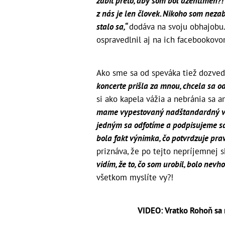
zabiť preto, aby som bol džentlmen?!
z nás je len človek. Nikoho som nezabi
stalo sa,“
dodáva na svoju obhajobu.
ospravedlnil aj na ich facebookov
Ako sme sa od speváka tiež dozvede
koncerte prišla za mnou, chcela sa odf
si ako kapela vážia a nebránia sa 
mame vypestovaný nadštandardný vzť
jedným sa odfotíme a podpisujeme sa. 
bola fakt výnimka, čo potvrdzuje prav
priznáva, že po tejto nepríjemnej s
vidím, že to, čo som urobil, bolo nev
všetkom myslíte vy?!
VIDEO: Vratko Rohoň sa n