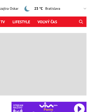
, zajtra Oskar
23 °C
 TV
LIFESTYLE
VOĽNÝ ČAS
STREAM
NAŽIVO
Perrie