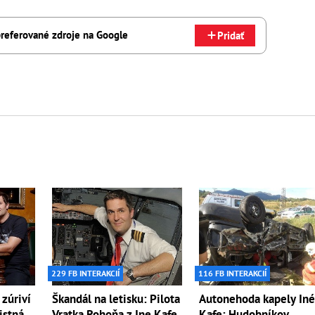
referované zdroje na Google
Pridať
229 FB INTERAKCIÍ
116 FB INTERAKCIÍ
 zúriví
Škandál na letisku: Pilota
Autonehoda kapely In
istná
Vratka Rohoňa z Ine Kafe
Kafe: Hudobníkov