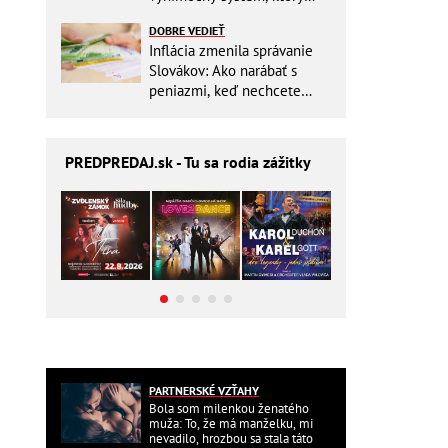
ešte aj šetrí náklady
DOBRE VEDIEŤ
Inflácia zmenila správanie
Slovákov: Ako narábať s
peniazmi, keď nechcete
zbytočne riskovať?
PREDPREDAJ
.sk - Tu sa rodia zážitky
PARTNERSKÉ VZŤAHY
Bola som milenkou ženatého
muža: To, že má manželku, mi
nevadilo, hrozbou sa stala táto