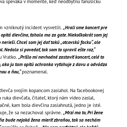
táva speváka v momente, keď neodbytnú fanúšičku
m vzniknutý incident vysvetlil.
„Hrali sme koncert pre
opitá dievčina, ťahala ma za gate. Niekoľkokrát som jej
 nerieši. Chcel som jej dať takú „otcovskú facku“, ale
. Nedala si povedať, tak som to spravil ešte raz,“
u Vratko.
„Prišlo mi nevhodné zastaviť koncert, celé to
o, ako ju tam opitú ochranka vyťahuje z davu a odvádza
nou a ňou,“
poznamenal.
dievča svojím kopancom zasiahol. Na facebookovej
 ruka dievčaťa, čitateľ, ktorý nám video zaslal,
ačné, kam bola dievčina zasiahnutá, jedno je isté.
je, že sa nezachoval správne.
„Mrzí ma to, Pri žene
mňa bude nejaká žena mieriť zbraňou, tak sa nechám