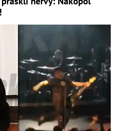
e praskli nervy: Nakopol
!