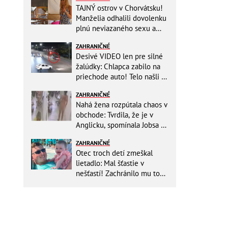
TAJNÝ ostrov v Chorvátsku!
Manželia odhalili dovolenku
plnú neviazaného sexu a
pikatné detaily
ZAHRANIČNÉ
Desivé VIDEO len pre silné
žalúdky: Chlapca zabilo na
priechode auto! Telo našli o
150 metrov ďalej
ZAHRANIČNÉ
Nahá žena rozpútala chaos v
obchode: Tvrdila, že je v
Anglicku, spomínala Jobsa aj
amfetamín
ZAHRANIČNÉ
Otec troch detí zmeškal
lietadlo: Mal šťastie v
nešťastí! Zachránilo mu to
život