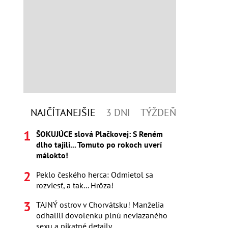
NAJČÍTANEJŠIE
3 DNI
TÝŽDEŇ
ŠOKUJÚCE slová Plačkovej: S Reném
dlho tajili... Tomuto po rokoch uverí
málokto!
Peklo českého herca: Odmietol sa
rozviesť, a tak... Hrôza!
TAJNÝ ostrov v Chorvátsku! Manželia
odhalili dovolenku plnú neviazaného
sexu a pikatné detaily