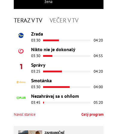
žena
TERAZ V TV
VEČER V TV
Zrada
03:30
04:20
Nikto nie je dokonalý
03:30
04:55
Správy
03:25
04:20
Smotánka
03:30
04:00
Nezahrávaj sa s ohňom
03:45
05:20
Navoľ stanice
Celý program
ZAHRANIČNÉ