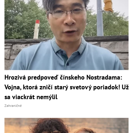
Hrozivá predpoveď čínskeho Nostradama:
Vojna, ktorá zničí starý svetový poriadok! Už
sa viackrát nemýlil
Zahraničné