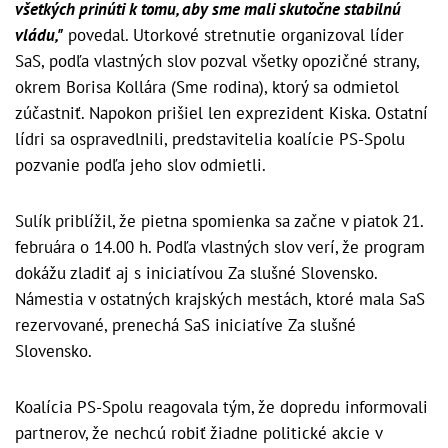
všetkých prinúti k tomu, aby sme mali skutočne stabilnú
vládu,"
povedal. Utorkové stretnutie organizoval líder
SaS, podľa vlastných slov pozval všetky opozičné strany,
okrem Borisa Kollára (Sme rodina), ktorý sa odmietol
zúčastniť. Napokon prišiel len exprezident Kiska. Ostatní
lídri sa ospravedlnili, predstavitelia koalície PS-Spolu
pozvanie podľa jeho slov odmietli.
Sulík priblížil, že pietna spomienka sa začne v piatok 21.
februára o 14.00 h. Podľa vlastných slov verí, že program
dokážu zladiť aj s iniciatívou Za slušné Slovensko.
Námestia v ostatných krajských mestách, ktoré mala SaS
rezervované, prenechá SaS iniciatíve Za slušné
Slovensko.
Koalícia PS-Spolu reagovala tým, že dopredu informovali
partnerov, že nechcú robiť žiadne politické akcie v