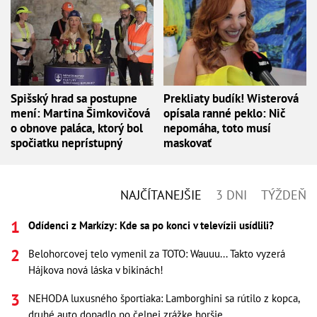
Spišský hrad sa postupne
Prekliaty budík! Wisterová
mení: Martina Šimkovičová
opísala ranné peklo: Nič
o obnove paláca, ktorý bol
nepomáha, toto musí
spočiatku neprístupný
maskovať
NAJČÍTANEJŠIE
3 DNI
TÝŽDEŇ
Odídenci z Markízy: Kde sa po konci v televízii usídlili?
Belohorcovej telo vymenil za TOTO: Wauuu... Takto vyzerá
Hájkova nová láska v bikinách!
NEHODA luxusného športiaka: Lamborghini sa rútilo z kopca,
druhé auto dopadlo po čelnej zrážke horšie