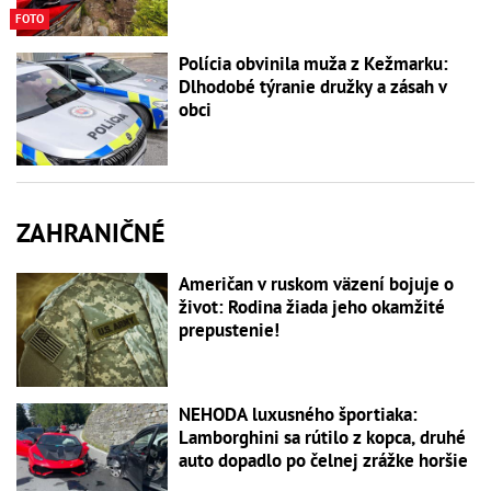
FOTO
Polícia obvinila muža z Kežmarku:
Dlhodobé týranie družky a zásah v
obci
ZAHRANIČNÉ
Američan v ruskom väzení bojuje o
život: Rodina žiada jeho okamžité
prepustenie!
NEHODA luxusného športiaka:
Lamborghini sa rútilo z kopca, druhé
auto dopadlo po čelnej zrážke horšie