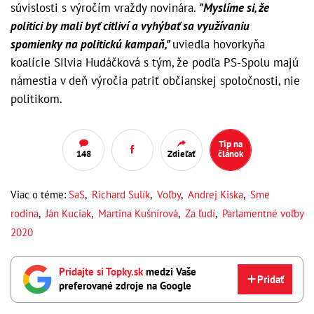
súvislosti s výročím vraždy novinára.
"Myslíme si, že
politici by mali byť citliví a vyhýbať sa využívaniu
spomienky na politickú kampaň,"
uviedla hovorkyňa
koalície Silvia Hudáčková s tým, že podľa PS-Spolu majú
námestia v deň výročia patriť občianskej spoločnosti, nie
politikom.
Tip na
148
Zdieľať
článok
Viac o téme:
SaS
,
Richard Sulík
,
Voľby
,
Andrej Kiska
,
Sme
rodina
,
Ján Kuciak
,
Martina Kušnírová
,
Za ľudí
,
Parlamentné voľby
2020
Pridajte si Topky.sk
medzi Vaše
Pridať
preferované zdroje na Google