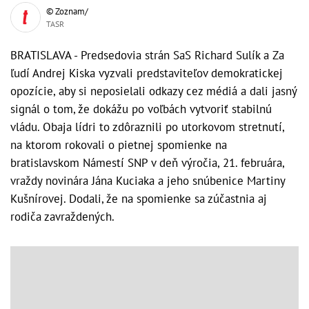
© Zoznam/
TASR
BRATISLAVA - Predsedovia strán SaS Richard Sulík a Za
ľudí Andrej Kiska vyzvali predstaviteľov demokratickej
opozície, aby si neposielali odkazy cez médiá a dali jasný
signál o tom, že dokážu po voľbách vytvoriť stabilnú
vládu. Obaja lídri to zdôraznili po utorkovom stretnutí,
na ktorom rokovali o pietnej spomienke na
bratislavskom Námestí SNP v deň výročia, 21. februára,
vraždy novinára Jána Kuciaka a jeho snúbenice Martiny
Kušnírovej. Dodali, že na spomienke sa zúčastnia aj
rodiča zavraždených.