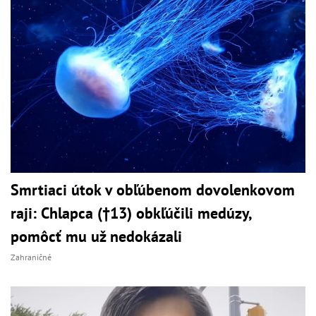
Smrtiaci útok v obľúbenom dovolenkovom
raji: Chlapca (†13) obkľúčili medúzy,
pomôcť mu už nedokázali
Zahraničné