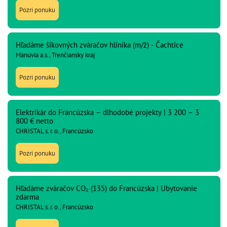
Pozri ponuku
Hľadáme šikovných zváračov hliníka (m/ž) - Čachtice
Manuvia a.s., Trenčiansky kraj
Pozri ponuku
Elektrikár do Francúzska – dlhodobé projekty | 3 200 – 3
800 € netto
CHRISTAL s. r. o., Francúzsko
Pozri ponuku
Hľadáme zváračov CO₂ (135) do Francúzska | Ubytovanie
zdarma
CHRISTAL s. r. o., Francúzsko