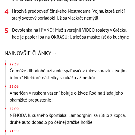
Hrozivá predpoveď čínskeho Nostradama: Vojna, ktorá zničí
starý svetový poriadok! Už sa viackrát nemýlil
Dovolenka na H*VNO! Muž zverejnil VIDEO toalety v Grécku,
kde je papier iba na OKRASU: Utrieť sa musíte ísť do kuchyne
NAJNOVŠIE ČLÁNKY
22:39
Čo môže dlhodobé užívanie spaľovačov tukov spraviť s tvojím
telom? Niektoré následky sa ukážu až neskôr
22:06
Američan v ruskom väzení bojuje o život: Rodina žiada jeho
okamžité prepustenie!
22:00
NEHODA luxusného športiaka: Lamborghini sa rútilo z kopca,
druhé auto dopadlo po čelnej zrážke horšie
21:59