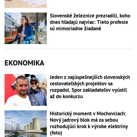
Slovenské železnice prezradili, koho
dnes hľadajú najviac: Tieto profesie
sú mimoriadne žiadané
EKONOMIKA
Jeden z najúspešnejších slovenských
cestovateľských projektov sa
rozpadol. Spor zakladateľov vyústil
až do konkurzu
Historický moment v Mochovciach:
Nový jadrový blok má za sebou
rozhodujúci krok k výrobe elektriny
(foto)