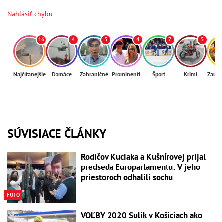
Nahlásiť chybu
16
4
5
4
7
5
Najčítanejšie
Domáce
Zahraničné
Prominenti
Šport
Krimi
Zaují
SÚVISIACE ČLÁNKY
Rodičov Kuciaka a Kušnírovej prijal
predseda Europarlamentu: V jeho
priestoroch odhalili sochu
FOTO
VOĽBY 2020 Sulík v Košiciach ako