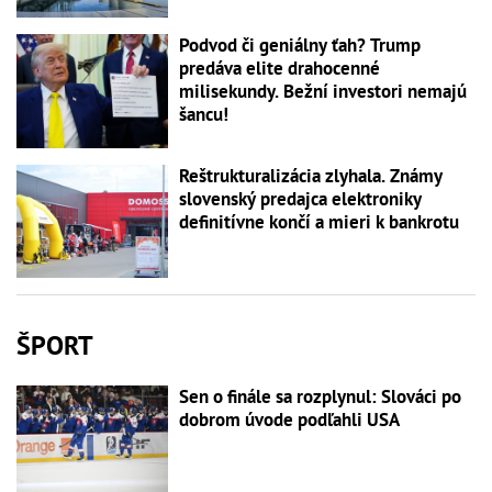
Podvod či geniálny ťah? Trump
predáva elite drahocenné
milisekundy. Bežní investori nemajú
šancu!
Reštrukturalizácia zlyhala. Známy
slovenský predajca elektroniky
definitívne končí a mieri k bankrotu
ŠPORT
Sen o finále sa rozplynul: Slováci po
dobrom úvode podľahli USA