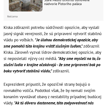
nádvorie Pistoriho paláca
Reklama
Kiska zdôraznil potrebu súdržnosti opozície, aby vyslali
jasný signál verejnosti, že sú pripravení vytvoriť stabilnú
vládu po voľbách.
"Je úlohou demokratickej opozície, aby
sme pomohli túto krajinu vrátiť slušným ľuďom,"
zdôraznil
Kiska. Zároveň vyzval lídrov demokratickej opozície, aby
si neposielali výzvy cez médiá.
"Aby sme mysleli na to, čo
slušní ľudia v krajine očakávajú - že sme pripravení bok po
boku vytvoriť stabilnú vládu,"
zdôraznil.
Exprezident pripustil, že opozičné strany bojujú o
rovnakého voliča. Podotkol však, že by nemali svojím
konaním vyvolávať obavy z nestability prípadnej budúcej
vlády.
"Ak tú dôveru dostaneme, táto zodpovednosť nás