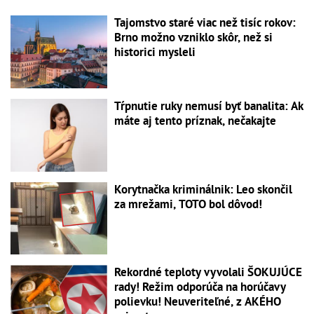
Tajomstvo staré viac než tisíc rokov:
Brno možno vzniklo skôr, než si
historici mysleli
Tŕpnutie ruky nemusí byť banalita: Ak
máte aj tento príznak, nečakajte
Korytnačka kriminálnik: Leo skončil
za mrežami, TOTO bol dôvod!
Rekordné teploty vyvolali ŠOKUJÚCE
rady! Režim odporúča na horúčavy
polievku! Neuveriteľné, z AKÉHO