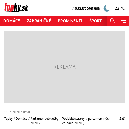
22 °C
7. august
,
Štefánia
DOMÁCE
ZAHRANIČNÉ
PROMINENTI
ŠPORT
ZAUJÍMAV
11.2.2020 10:50
Topky
Domáce
Parlamentné voľby
Politické strany v parlamentných
SaS
2020
voľbách 2020