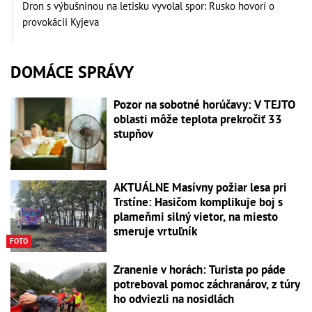
Dron s výbušninou na letisku vyvolal spor: Rusko hovorí o
provokácii Kyjeva
DOMÁCE SPRÁVY
Pozor na sobotné horúčavy: V TEJTO
oblasti môže teplota prekročiť 33
stupňov
AKTUÁLNE Masívny požiar lesa pri
Trstíne: Hasičom komplikuje boj s
plameňmi silný vietor, na miesto
smeruje vrtuľník
FOTO
Zranenie v horách: Turista po páde
potreboval pomoc záchranárov, z túry
ho odviezli na nosidlách