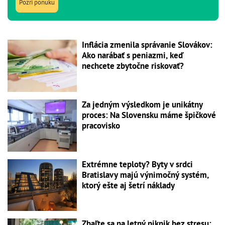
Pozri ponuku
Inflácia zmenila správanie Slovákov:
Ako narábať s peniazmi, keď
nechcete zbytočne riskovať?
Za jedným výsledkom je unikátny
proces: Na Slovensku máme špičkové
pracovisko
Extrémne teploty? Byty v srdci
Bratislavy majú výnimočný systém,
ktorý ešte aj šetrí náklady
Zbaľte sa na letný piknik bez stresu: