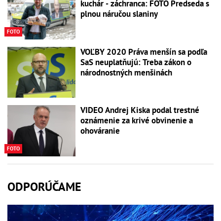
kuchár - záchranca: FOTO Predseda s
plnou náručou slaniny
FOTO
VOĽBY 2020 Práva menšín sa podľa
SaS neuplatňujú: Treba zákon o
národnostných menšinách
VIDEO Andrej Kiska podal trestné
oznámenie za krivé obvinenie a
ohováranie
FOTO
ODPORÚČAME