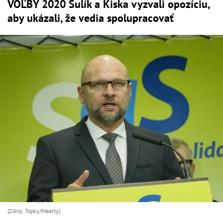
VOĽBY 2020 Sulík a Kiska vyzvali opozíciu,
aby ukázali, že vedia spolupracovať
(Zdroj: Topky/Maarty)