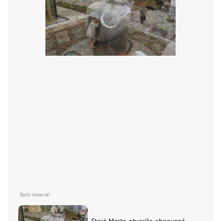
Staré Mesto otvorilo obnovené