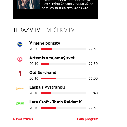
Sex s inými ženami zastavil až po
tom, čo sa stala táto jedna vec
TERAZ V TV
VEČER V TV
V mene pomsty
20:30
22:35
Artemis a tajomný svet
20:40
22:30
Old Surehand
20:30
22:00
Láska s výstrahou
20:30
22:40
Lara Croft - Tomb Raider: Kolíska života
20:10
22:35
Navoľ stanice
Celý program