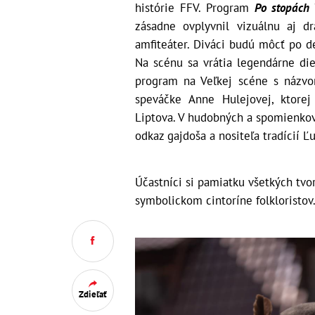
histórie FFV. Program
Po stopách
zásadne ovplyvnil vizuálnu aj d
amfiteáter. Diváci budú môcť po de
Na scénu sa vrátia legendárne die
program na Veľkej scéne s náz
speváčke Anne Hulejovej, ktore
Liptova. V hudobných a spomienko
odkaz gajdoša a nositeľa tradícií 
Účastníci si pamiatku všetkých tvor
symbolickom cintoríne folkloristov
Zdieľať