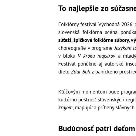
To najlepšie zo súčasne
Folklórny festival Východná 2026 
slovenská folklórna scéna ponúk
súťaží, špičkové folklórne súbory, výr
choreografie v programe
Jazykom t
v bloku
V kroku majstrov
a mlad
Festival ponúkne aj autorské ins
dielo
Zdar Boh
z baníckeho prostre
Kľúčovým momentom bude progr
kultúrnu pestrosť slovenských reg
krajom
, mapujúca príbehy slávnych
Budúcnosť patrí deťom