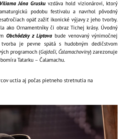
 Viliama Jána Grusku
vzdáva hold vizionárovi, ktorý
ramaturgickú podobu festivalu a navrhol pôvodný
saťročiach opäť zažiť ikonické výjavy z jeho tvorby.
la ako Ornamentníky či obraz Tichej krásy. Úvodný
vom
Obchôdzky z Liptova
bude venovaný výnimočnej
j tvorba je pevne spätá s hudobným dedičstvom
vých programoch (
Gajdoši
,
Čalamachoviny
) zarezonuje
Ľubomíra Tatarku – Čalamachu.
cov uctia aj počas pietneho stretnutia na
.