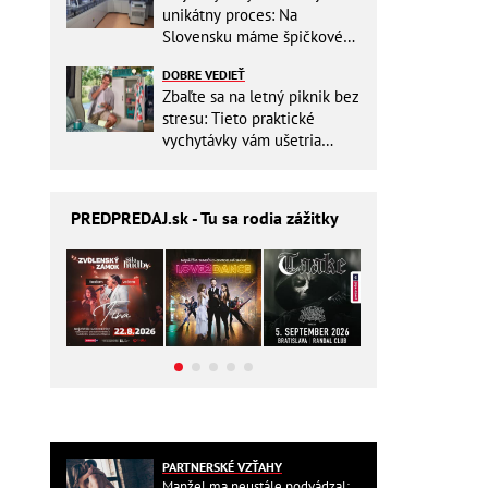
unikátny proces: Na
Slovensku máme špičkové
pracovisko
DOBRE VEDIEŤ
Zbaľte sa na letný piknik bez
stresu: Tieto praktické
vychytávky vám ušetria
miesto v batohu!
PREDPREDAJ
.sk - Tu sa rodia zážitky
PARTNERSKÉ VZŤAHY
Manžel ma neustále podvádzal: