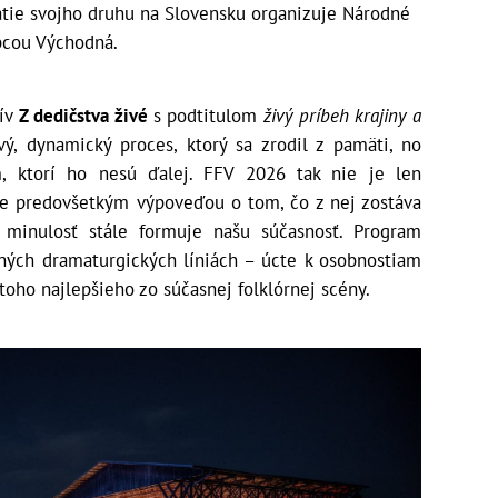
jatie svojho druhu na Slovensku organizuje Národné
bcou Východná.
tív
Z dedičstva živé
s podtitulom
živý príbeh krajiny a
ivý, dynamický proces, ktorý sa zrodil z pamäti, no
, ktorí ho nesú ďalej. FFV 2026 tak nie je len
Je predovšetkým výpoveďou o tom, čo z nej zostáva
minulosť stále formuje našu súčasnosť. Program
ilných dramaturgických líniách – úcte k osobnostiam
toho najlepšieho zo súčasnej folklórnej scény.