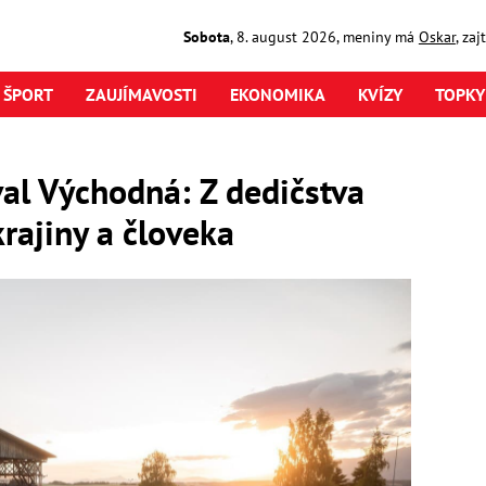
Sobota
,
8. august
2026
,
meniny má
Oskar
, za
ŠPORT
ZAUJÍMAVOSTI
EKONOMIKA
KVÍZY
TOPKY
val Východná: Z dedičstva
krajiny a človeka