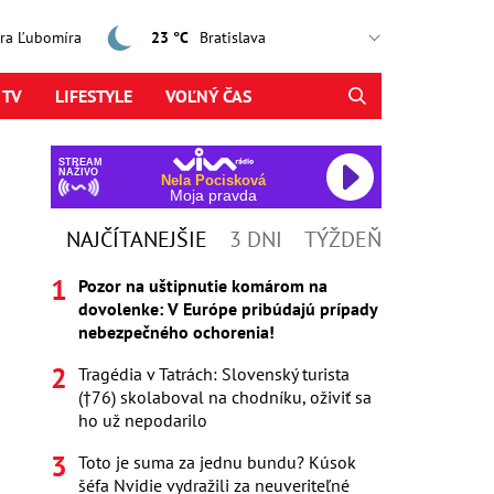
jtra Ľubomíra
23 °C
 TV
LIFESTYLE
VOĽNÝ ČAS
STREAM
NAŽIVO
Nela Pocisková
Moja pravda
NAJČÍTANEJŠIE
3 DNI
TÝŽDEŇ
Pozor na uštipnutie komárom na
dovolenke: V Európe pribúdajú prípady
nebezpečného ochorenia!
Tragédia v Tatrách: Slovenský turista
(†76) skolaboval na chodníku, oživiť sa
ho už nepodarilo
Toto je suma za jednu bundu? Kúsok
šéfa Nvidie vydražili za neuveriteľné