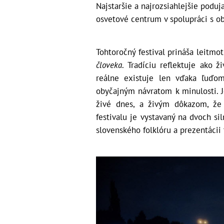
Najstaršie a najrozsiahlejšie podu
osvetové centrum v spolupráci s o
Tohtoročný festival prináša leitmo
človeka
. Tradíciu reflektuje ako ž
reálne existuje len vďaka ľuďom
obyčajným návratom k minulosti. 
živé dnes, a živým dôkazom, že 
festivalu je vystavaný na dvoch s
slovenského folklóru a prezentácii 