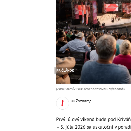
PR ČLÁNOK
(Zdroj: archív Folklórneho festivalu Východná)
© Zoznam/
Prvý júlový víkend bude pod Kriváňo
– 5. júla 2026 sa uskutoční v porad