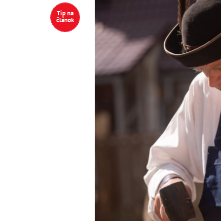
Tip na
článok