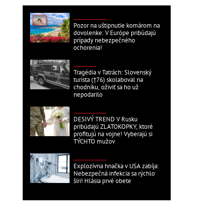
ZAHRANIČNÉ
Pozor na uštipnutie komárom na
dovolenke: V Európe pribúdajú
prípady nebezpečného
ochorenia!
DOMÁCE
Tragédia v Tatrách: Slovenský
turista (†76) skolaboval na
chodníku, oživiť sa ho už
nepodarilo
ZAHRANIČNÉ
DESIVÝ TREND V Rusku
pribúdajú ZLATOKOPKY, ktoré
profitujú na vojne! Vyberajú si
TÝCHTO mužov
ZAHRANIČNÉ
Explozívna hnačka v USA zabíja:
Nebezpečná infekcia sa rýchlo
šíri! Hlásia prvé obete