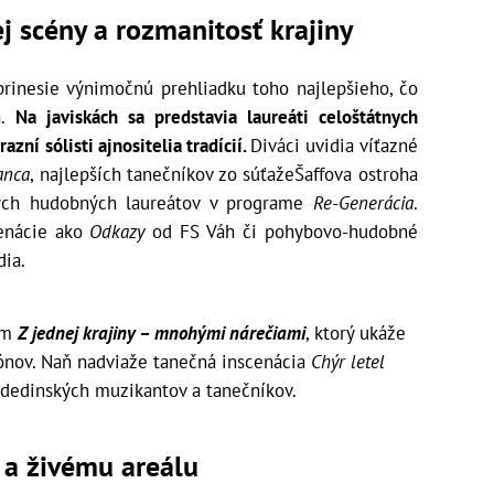
j scény a rozmanitosť krajiny
prinesie výnimočnú prehliadku toho najlepšieho, čo
a.
Na javiskách sa predstavia laureáti celoštátnych
azní sólisti ajnositelia tradícií.
Diváci uvidia víťazné
anca
, najlepších tanečníkov zo súťažeŠaffova ostroha
ých hudobných laureátov v programe
Re-Generácia
.
cenácie ako
Odkazy
od FS Váh či pohybovo-hudobné
dia.
am
Z jednej krajiny – mnohými nárečiami
, ktorý ukáže
iónov. Naň nadviaže tanečná inscenácia
Chýr letel
 dedinských muzikantov a tanečníkov.
 a živému areálu