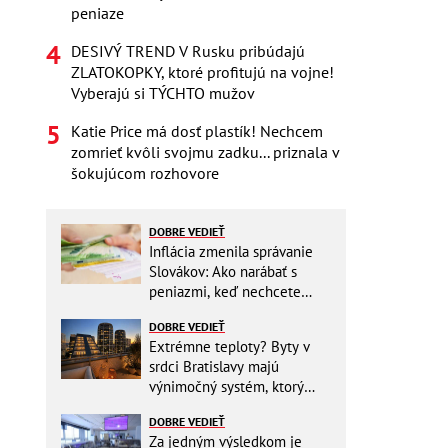
peniaze
DESIVÝ TREND V Rusku pribúdajú
ZLATOKOPKY, ktoré profitujú na vojne!
Vyberajú si TÝCHTO mužov
Katie Price má dosť plastík! Nechcem
zomrieť kvôli svojmu zadku... priznala v
šokujúcom rozhovore
DOBRE VEDIEŤ
Inflácia zmenila správanie
Slovákov: Ako narábať s
peniazmi, keď nechcete
zbytočne riskovať?
DOBRE VEDIEŤ
Extrémne teploty? Byty v
srdci Bratislavy majú
výnimočný systém, ktorý
ešte aj šetrí náklady
DOBRE VEDIEŤ
Za jedným výsledkom je