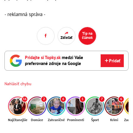
- reklamná správa -
Tip na
Zdieľať
článok
Pridajte si Topky.sk
medzi Vaše
Pridať
preferované zdroje na Google
Nahlásiť chybu
16
2
6
1
7
6
Najčítanejšie
Domáce
Zahraničné
Prominenti
Šport
Krimi
Zaují