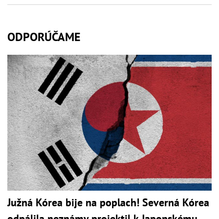
ODPORÚČAME
Južná Kórea bije na poplach! Severná Kórea
odpálila neznámy projektil k Japonskému