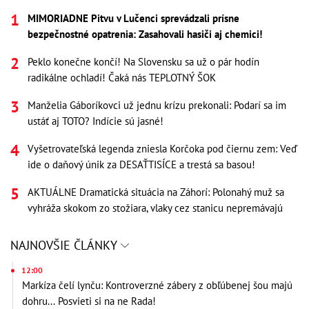
MIMORIADNE Pitvu v Lučenci sprevádzali prísne
bezpečnostné opatrenia: Zasahovali hasiči aj chemici!
Peklo konečne končí! Na Slovensku sa už o pár hodín
radikálne ochladí! Čaká nás TEPLOTNÝ ŠOK
Manželia Gáboríkovci už jednu krízu prekonali: Podarí sa im
ustáť aj TOTO? Indície sú jasné!
Vyšetrovateľská legenda zniesla Korčoka pod čiernu zem: Veď
ide o daňový únik za DESAŤTISÍCE a trestá sa basou!
AKTUÁLNE Dramatická situácia na Záhorí: Polonahý muž sa
vyhráža skokom zo stožiara, vlaky cez stanicu nepremávajú
NAJNOVŠIE ČLÁNKY
12:00
Markíza čelí lynču: Kontroverzné zábery z obľúbenej šou majú
dohru... Posvieti si na ne Rada!