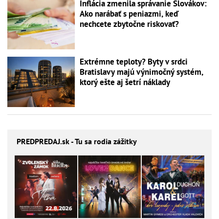
Inflácia zmenila správanie Slovákov:
Ako narábať s peniazmi, keď
nechcete zbytočne riskovať?
Extrémne teploty? Byty v srdci
Bratislavy majú výnimočný systém,
ktorý ešte aj šetrí náklady
PREDPREDAJ
.sk - Tu sa rodia zážitky