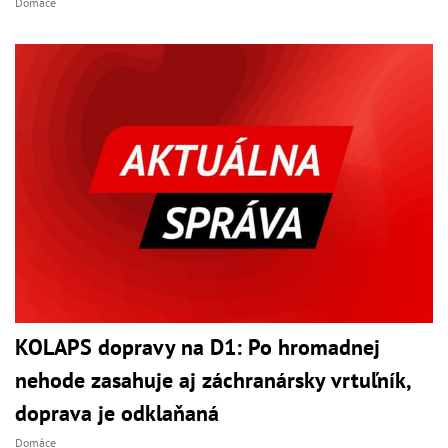
Domáce
KOLAPS dopravy na D1: Po hromadnej
nehode zasahuje aj záchranársky vrtuľník,
doprava je odklaňaná
Domáce