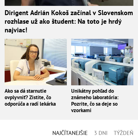
Dirigent Adrián Kokoš začínal v Slovenskom
rozhlase už ako študent: Na toto je hrdý
najviac!
Ako sa dá starnutie
Unikátny pohľad do
ovplyvniť? Zistite, čo
známeho laboratória:
odporúča a radí lekárka
Pozrite, čo sa deje so
vzorkami
NAJČÍTANEJŠIE
3 DNI
TÝŽDEŇ