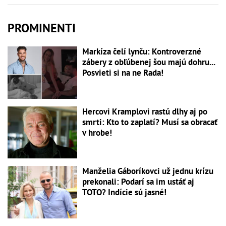
PROMINENTI
Markíza čelí lynču: Kontroverzné
zábery z obľúbenej šou majú dohru...
Posvieti si na ne Rada!
Hercovi Kramplovi rastú dlhy aj po
smrti: Kto to zaplatí? Musí sa obracať
v hrobe!
Manželia Gáboríkovci už jednu krízu
prekonali: Podarí sa im ustáť aj
TOTO? Indície sú jasné!