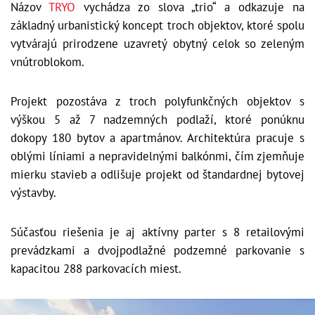
Názov
TRYO
vychádza zo slova „trio“ a odkazuje na
základný urbanistický koncept troch objektov, ktoré spolu
vytvárajú prirodzene uzavretý obytný celok so zeleným
vnútroblokom.
Projekt pozostáva z troch polyfunkčných objektov s
výškou 5 až 7 nadzemných podlaží, ktoré ponúknu
dokopy 180 bytov a apartmánov. Architektúra pracuje s
oblými líniami a nepravidelnými balkónmi, čím zjemňuje
mierku stavieb a odlišuje projekt od štandardnej bytovej
výstavby.
Súčasťou riešenia je aj aktívny parter s 8 retailovými
prevádzkami a dvojpodlažné podzemné parkovanie s
kapacitou 288 parkovacích miest.