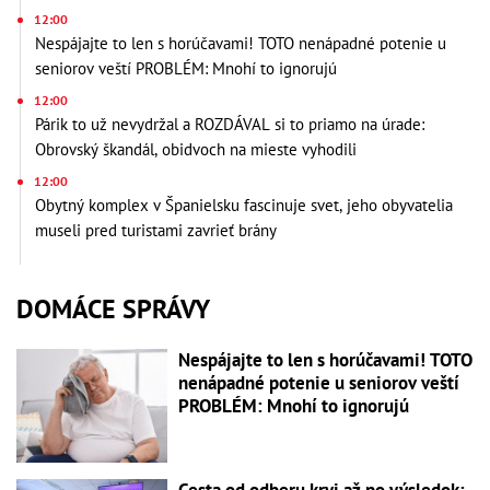
12:00
Nespájajte to len s horúčavami! TOTO nenápadné potenie u
seniorov veští PROBLÉM: Mnohí to ignorujú
12:00
Párik to už nevydržal a ROZDÁVAL si to priamo na úrade:
Obrovský škandál, obidvoch na mieste vyhodili
12:00
Obytný komplex v Španielsku fascinuje svet, jeho obyvatelia
museli pred turistami zavrieť brány
DOMÁCE SPRÁVY
Nespájajte to len s horúčavami! TOTO
nenápadné potenie u seniorov veští
PROBLÉM: Mnohí to ignorujú
Cesta od odberu krvi až po výsledok: