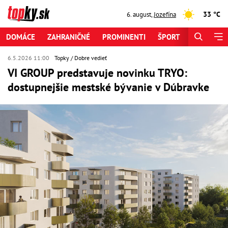
33 °C
6. august
,
Jozefína
DOMÁCE
ZAHRANIČNÉ
PROMINENTI
ŠPORT
ZAUJÍMAV
6.5.2026 11:00
Topky
Dobre vedieť
VI GROUP predstavuje novinku TRYO:
dostupnejšie mestské bývanie v Dúbravke