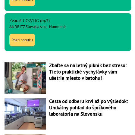
Zvárač CO2/TIG (m/ž)
ANDRITZ Slovakia s.r.o., Humenné
Pozri ponuku
Zbaľte sa na letný piknik bez stresu:
Tieto praktické vychytávky vám
ušetria miesto v batohu!
Cesta od odberu krvi až po výsledok:
Unikátny pohľad do špičkového
laboratória na Slovensku