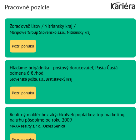
Pracovné pozície
Zoraďovač lisov / Nitriansky kraj /
ManpowerGroup Slovensko s.r.o., Nitriansky kraj
Pozri ponuku
Hľadáme brigádnika - poštový doručovateľ, Pošta Častá -
odmena 6 € /hod
Slovenská pošta, a.s., Bratislavský kraj
Pozri ponuku
Realitný maklér bez akýchkoľvek poplatkov, top marketing,
na trhu pôsobíme od roku 2009
MAXA reality s. r. o., Okres Senica
Pozri ponuku