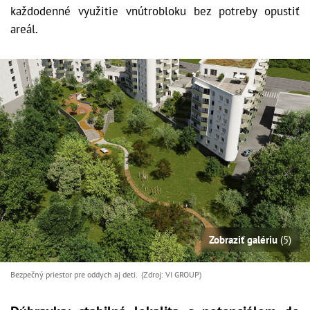
každodenné využitie vnútrobloku bez potreby opustiť
areál.
Zobraziť galériu
(5)
Bezpečný priestor pre oddych aj deti. (Zdroj: VI GROUP)