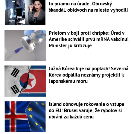
to priamo na úrade: Obrovský
škandál, obidvoch na mieste vyhodili
Prielom v boji proti chrípke: Úrad v
Amerike schválil prvú mRNA vakcínu!
Minister ju kritizuje
Južná Kórea bije na poplach! Severná
Kórea odpálila neznámy projektil k
Japonskému moru
Island obnovuje rokovania o vstupe
do EÚ: Brusel varuje, že rybolov si
ubráni za každú cenu