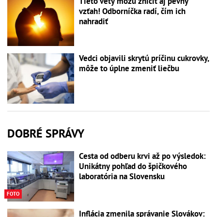
Tieto vety môžu zničiť aj pevný
vzťah! Odborníčka radí, čím ich
nahradiť
Vedci objavili skrytú príčinu cukrovky,
môže to úplne zmeniť liečbu
DOBRÉ SPRÁVY
Cesta od odberu krvi až po výsledok:
Unikátny pohľad do špičkového
laboratória na Slovensku
FOTO
Inflácia zmenila správanie Slovákov: