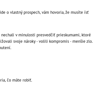
 ide o vlastný prospech, vám hovoria, že musíte ísť
už nechali v minulosti presvedčiť prieskumami, ktoré
nižovali svoje nároky - volili kompromis - menšie zlo.
hutení.
ria, čo máte robiť.