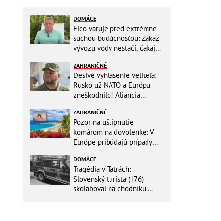
DOMÁCE
Fico varuje pred extrémne
suchou budúcnosťou: Zákaz
vývozu vody nestačí, čakajú
nás miliardové investície
ZAHRANIČNÉ
Desivé vyhlásenie veliteľa:
Rusko už NATO a Európu
zneškodnilo! Aliancia
Moskve neublíži
ZAHRANIČNÉ
Pozor na uštipnutie
komárom na dovolenke: V
Európe pribúdajú prípady
nebezpečného ochorenia!
DOMÁCE
Tragédia v Tatrách:
Slovenský turista (†76)
skolaboval na chodníku,
oživiť sa ho už nepodarilo