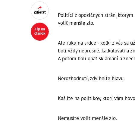
Zdieľať
Politici z opozičných strán, ktorým
voliť menšie zlo.
Tip na
článok
Ale ruku na srdce - koľkí z vás sa 
boli vždy nepresné, kalkulovali a z
A potom boli opäť sklamaní a znec
Nerozhodnutí, zdvihnite hlavu.
Kašlite na politikov, ktorí vám hovo
Nemusíte voliť menšie zlo.