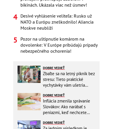
bikinách. Ukázala viac než úsmev!
Desivé vyhlásenie veliteľa: Rusko už
NATO a Európu zneškodnilo! Aliancia
Moskve neublíži
Pozor na uštipnutie komárom na
dovolenke: V Európe pribúdajú prípady
nebezpečného ochorenia!
DOBRE VEDIEŤ
Zbaľte sa na letný piknik bez
stresu: Tieto praktické
vychytávky vám ušetria
miesto v batohu!
DOBRE VEDIEŤ
Inflácia zmenila správanie
Slovákov: Ako narábať s
peniazmi, keď nechcete
zbytočne riskovať?
DOBRE VEDIEŤ
Za jedným výsledkom je