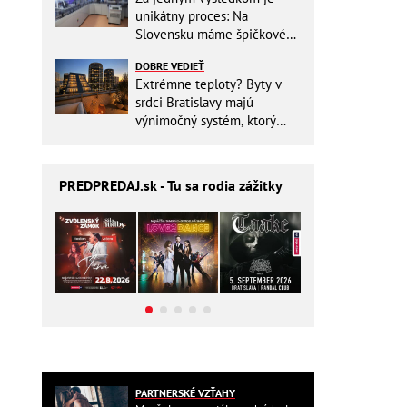
unikátny proces: Na
Slovensku máme špičkové
pracovisko
DOBRE VEDIEŤ
Extrémne teploty? Byty v
srdci Bratislavy majú
výnimočný systém, ktorý
ešte aj šetrí náklady
PREDPREDAJ
.sk - Tu sa rodia zážitky
PARTNERSKÉ VZŤAHY