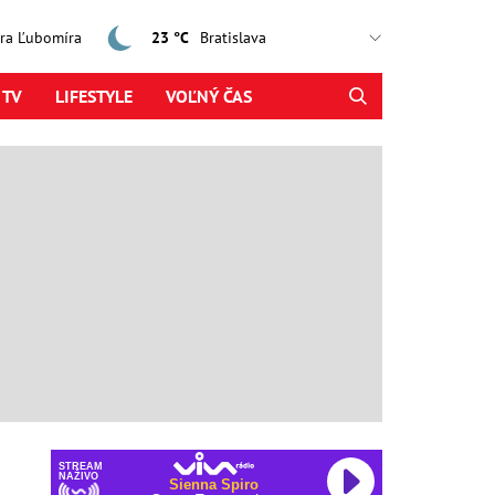
jtra Ľubomíra
23 °C
 TV
LIFESTYLE
VOĽNÝ ČAS
STREAM
NAŽIVO
Sienna Spiro