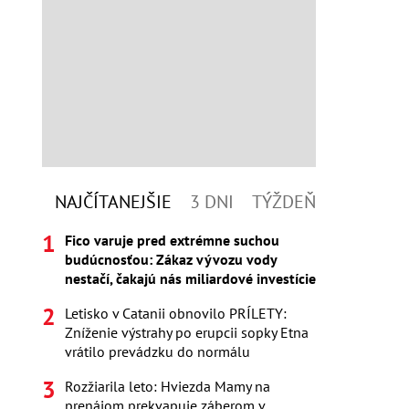
NAJČÍTANEJŠIE
3 DNI
TÝŽDEŇ
Fico varuje pred extrémne suchou
budúcnosťou: Zákaz vývozu vody
nestačí, čakajú nás miliardové investície
Letisko v Catanii obnovilo PRÍLETY:
Zníženie výstrahy po erupcii sopky Etna
vrátilo prevádzku do normálu
Rozžiarila leto: Hviezda Mamy na
prenájom prekvapuje záberom v