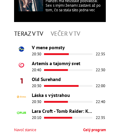
Manžel ma neustále podvádzal:
Sex s inými ženami zastavil až po
tom, čo sa stala táto jedna vec
TERAZ V TV
VEČER V TV
V mene pomsty
20:30
22:35
Artemis a tajomný svet
20:40
22:30
Old Surehand
20:30
22:00
Láska s výstrahou
20:30
22:40
Lara Croft - Tomb Raider: Kolíska života
20:10
22:35
Navoľ stanice
Celý program