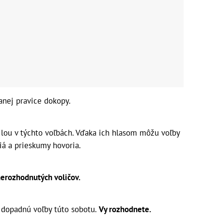
danej pravice dokopy.
ilou v týchto voľbách. Vďaka ich hlasom môžu voľby
á a prieskumy hovoria.
nerozhodnutých voličov.
o dopadnú voľby túto sobotu.
Vy rozhodnete.