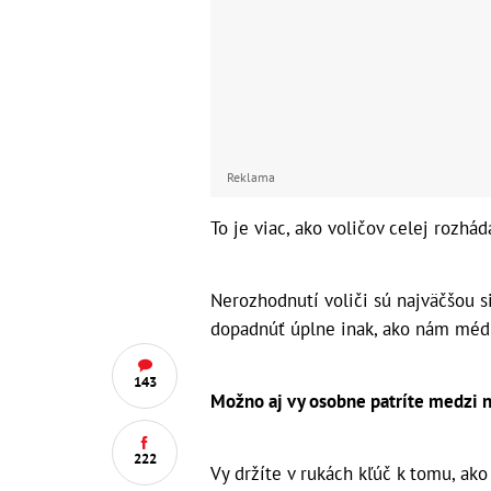
Reklama
To je viac, ako voličov celej rozhá
Nerozhodnutí voliči sú najväčšou s
dopadnúť úplne inak, ako nám médi
143
Možno aj vy osobne patríte medzi 
222
Vy držíte v rukách kľúč k tomu, ak