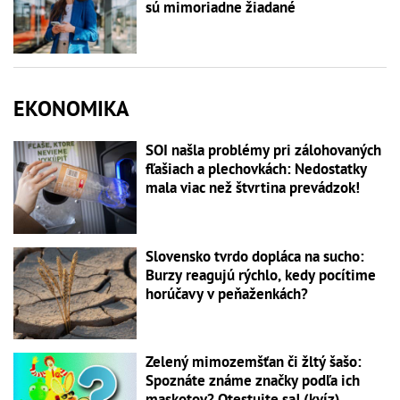
sú mimoriadne žiadané
EKONOMIKA
SOI našla problémy pri zálohovaných
fľašiach a plechovkách: Nedostatky
mala viac než štvrtina prevádzok!
Slovensko tvrdo dopláca na sucho:
Burzy reagujú rýchlo, kedy pocítime
horúčavy v peňaženkách?
Zelený mimozemšťan či žltý šašo:
Spoznáte známe značky podľa ich
maskotov? Otestujte sa! (kvíz)