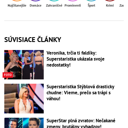
Najčítanejšie
Domáce
Zahraničné
Prominenti
Šport
Krimi
Zaují
SÚVISIACE ČLÁNKY
Veronika, trčia ti faldíky:
Superstaristka ukázala svoje
nedostatky!
FOTO
Superstaristka Stýblová drasticky
chudne: Vieme, prečo sa trápi s
váhou!
SuperStar plná zvratov: Nečakané
zmeny, brutálny vyhadzov!