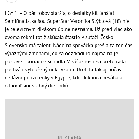
EGYPT - O pár rokov staršia, o desiatky kíl ľahšia!
Semifinalistka šou SuperStar Veronika Stýblová (18) nie
je televíznym divákom úplne neznáma. Už pred viac ako
dvoma rokmi totiž skúšala šťastie v súťaži Česko
Slovensko má talent. Nádejná speváčka prešla za ten čas
výraznými zmenami, čo sa odzrkadlilo najmä na jej
postave - poriadne schudla. V súčasnosti sa preto rada
pochváli vylepšenými krivkami. Urobila tak aj počas
nedávnej dovolenky v Egypte, kde dokonca neváhala
odhodiť ani vrchný diel bikín.