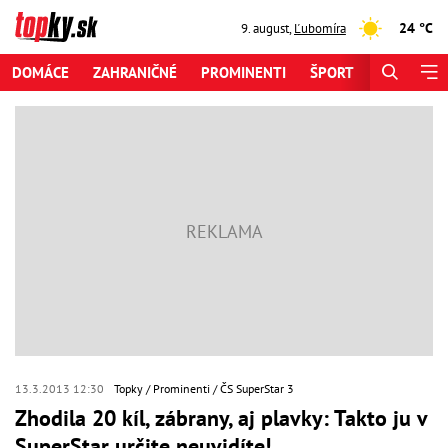
24 °C
9. august
,
Ľubomíra
DOMÁCE
ZAHRANIČNÉ
PROMINENTI
ŠPORT
ZAUJÍMAV
13.3.2013 12:30
Topky
Prominenti
ČS SuperStar 3
Zhodila 20 kíl, zábrany, aj plavky: Takto ju v
SuperStar určite neuvidíte!