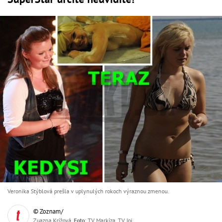
Veronika Stýblová prešla v uplynulých rokoch výraznou zmenou.
© Zoznam/
Zuazna Krížová,
Foto
: TV Markíza, TV Joj