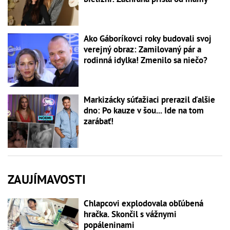
Ako Gáboríkovci roky budovali svoj
verejný obraz: Zamilovaný pár a
rodinná idylka! Zmenilo sa niečo?
Markizácky súťažiaci prerazil ďalšie
dno: Po kauze v šou... Ide na tom
zarábať!
ZAUJÍMAVOSTI
Chlapcovi explodovala obľúbená
hračka. Skončil s vážnymi
popáleninami