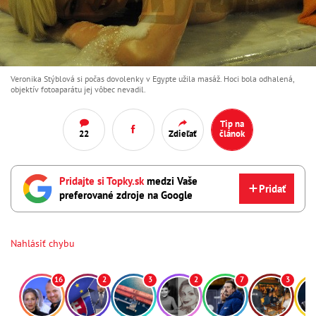
Veronika Stýblová si počas dovolenky v Egypte užila masáž. Hoci bola odhalená,
objektív fotoaparátu jej vôbec nevadil.
Tip na
22
Zdieľať
článok
Pridajte si Topky.sk
medzi Vaše
Pridať
preferované zdroje na Google
Nahlásiť chybu
16
2
3
2
7
3