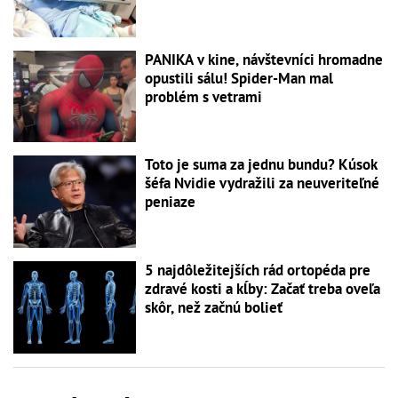
PANIKA v kine, návštevníci hromadne
opustili sálu! Spider-Man mal
problém s vetrami
Toto je suma za jednu bundu? Kúsok
šéfa Nvidie vydražili za neuveriteľné
peniaze
5 najdôležitejších rád ortopéda pre
zdravé kosti a kĺby: Začať treba oveľa
skôr, než začnú bolieť