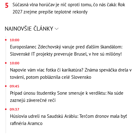
Súčasná vlna horúčav je nič oproti tomu, čo nás čaká: Rok
2027 zrejme prepíše teplotné rekordy
NAJNOVŠIE ČLÁNKY
10:00
Europoslanec Zdechovský varuje pred ďalším škandálom:
Slovenské IT projekty preveruje Brusel, v hre sú milióny!
10:00
Napovie vám viac fotka či karikatúra? Známa speváčka drela v
továrni, potom pobláznila celé Slovensko
09:45
Prípad únosu študentky Sone smeruje k verdiktu: Na súde
zaznejú záverečné reči
09:37
Húsíovia udreli na Saudskú Arábiu: Terčom dronov mala byť
rafinéria Aramco