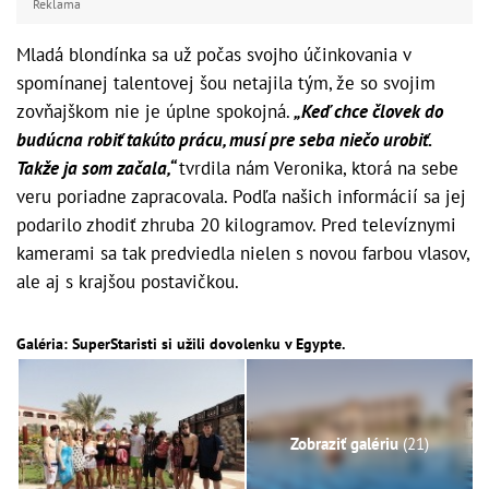
Reklama
Mladá blondínka sa už počas svojho účinkovania v
spomínanej talentovej šou netajila tým, že so svojim
zovňajškom nie je úplne spokojná.
„Keď chce človek do
budúcna robiť takúto prácu, musí pre seba niečo urobiť.
Takže ja som začala,“
tvrdila nám Veronika, ktorá na sebe
veru poriadne zapracovala. Podľa našich informácií sa jej
podarilo zhodiť zhruba 20 kilogramov. Pred televíznymi
kamerami sa tak predviedla nielen s novou farbou vlasov,
ale aj s krajšou postavičkou.
Galéria: SuperStaristi si užili dovolenku v Egypte.
Zobraziť galériu
(21)