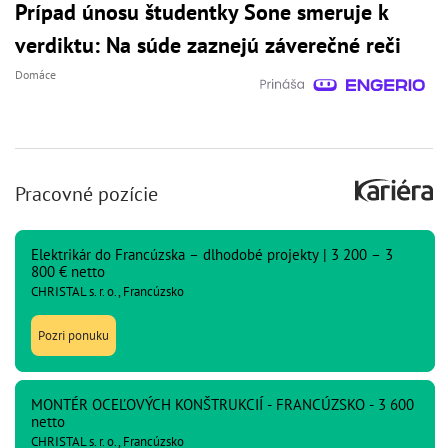
Prípad únosu študentky Sone smeruje k
verdiktu: Na súde zaznejú záverečné reči
Domáce
Pracovné pozície
Elektrikár do Francúzska – dlhodobé projekty | 3 200 – 3
800 € netto
CHRISTAL s. r. o., Francúzsko
Pozri ponuku
MONTÉR OCEĽOVÝCH KONŠTRUKCIÍ - FRANCÚZSKO - 3 600
netto
CHRISTAL s. r. o., Francúzsko