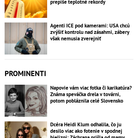
prepíše teplotné rekordy
Agenti ICE pod kamerami: USA chcú
zvýšiť kontrolu nad zásahmi, zábery
však nemusia zverejniť
PROMINENTI
Napovie vám viac fotka či karikatúra?
Známa speváčka drela v továrni,
potom pobláznila celé Slovensko
Dcéra Heidi Klum odhalila, čo ju
desilo viac ako fotenie v spodnej
bielizni: Záchrana prišla od mamy