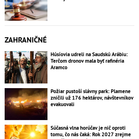
ZAHRANIČNÉ
Húsíovia udreli na Saudskú Arábiu:
Terčom dronov mala byť rafinéria
Aramco
Požiar pustoší slávny park: Plamene
zničili už 176 hektárov, návštevníkov
evakuovali
Súčasná vlna horúčav je nič oproti
tomu, čo nás čaká: Rok 2027 zrejme