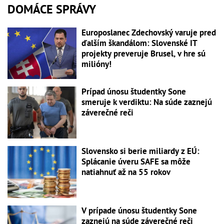
DOMÁCE SPRÁVY
Europoslanec Zdechovský varuje pred
ďalším škandálom: Slovenské IT
projekty preveruje Brusel, v hre sú
milióny!
Prípad únosu študentky Sone
smeruje k verdiktu: Na súde zaznejú
záverečné reči
Slovensko si berie miliardy z EÚ:
Splácanie úveru SAFE sa môže
natiahnuť až na 55 rokov
V prípade únosu študentky Sone
zaznejú na súde záverečné reči