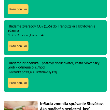
Pozri ponuku
Hľadáme zváračov CO₂ (135) do Francúzska | Ubytovanie
zdarma
CHRISTAL s. r. o., Francúzsko
Pozri ponuku
Hľadáme brigádnika - poštový doručovateľ, Pošta Slovenský
Grob - odmena 6 € /hod
Slovenská pošta, a.s., Bratislavský kraj
Pozri ponuku
Inflácia zmenila správanie Slovákov:
Ako narábať s peniazmi, keď