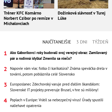
Tréner KFC Komárno
Dožinková slávnosť v Turej
Norbert Czibor po remíze v
Lúke
Michalovciach
NAJČÍTANEJŠIE
3 DNI
TÝŽDEŇ
Ako Gáboríkovci roky budovali svoj verejný obraz: Zamilovaný
pár a rodinná idylka! Zmenilo sa niečo?
Napovie vám viac fotka či karikatúra? Známa speváčka drela v
továrni, potom pobláznila celé Slovensko
Europoslanec Zdechovský varuje pred ďalším škandálom:
Slovenské IT projekty preveruje Brusel, v hre sú milióny!
Poplach v Európe: Vrátil sa nebezpečný vírus! Úrady spustili
naliehavé opatrenia