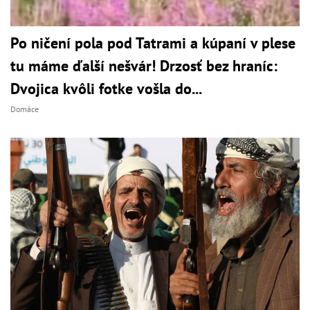
Po ničení pola pod Tatrami a kúpaní v plese
tu máme ďalší nešvár! Drzosť bez hraníc:
Dvojica kvôli fotke vošla do...
Domáce