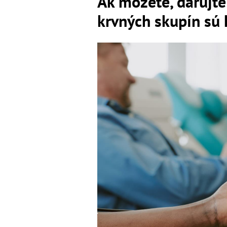
Ak môžete, darujt
krvných skupín sú 