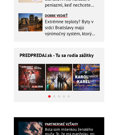
peniazmi, keď nechcete
zbytočne riskovať?
DOBRE VEDIEŤ
Extrémne teploty? Byty v
srdci Bratislavy majú
výnimočný systém, ktorý
ešte aj šetrí náklady
PREDPREDAJ
.sk - Tu sa rodia zážitky
PARTNERSKÉ VZŤAHY
Bola som milenkou ženatého
muža: To, že má manželku, mi