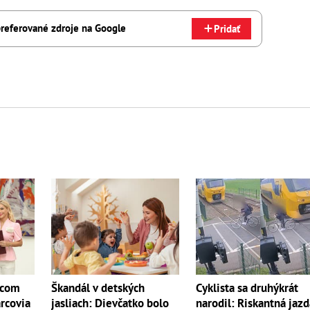
referované zdroje na Google
Pridať
Cyklista sa druhýkrát
rcom
Škandál v detských
narodil: Riskantná jaz
arcovia
jasliach: Dievčatko bolo