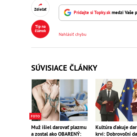
Zdieľať
Pridajte si Topky.sk
medzi Vaše p
Tip na
článok
Nahlásiť chybu
SÚVISIACE ČLÁNKY
FOTO
Muž išiel darovať plazmu
Kultúra ďakuje da
a zostal ako OBARENÝ:
krvi: Dobrovoľní d