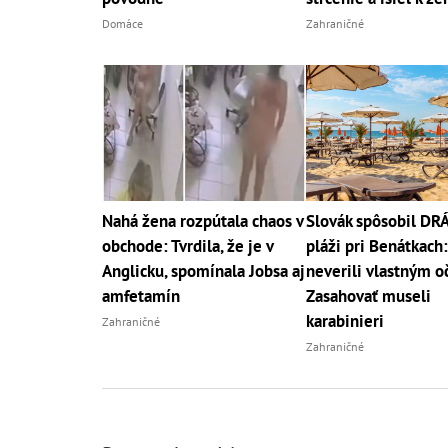
Domáce
Zahraničné
Nahá žena rozpútala chaos v
Slovák spôsobil D
obchode: Tvrdila, že je v
pláži pri Benátkach:
Anglicku, spomínala Jobsa aj
neverili vlastným o
amfetamín
Zasahovať museli
karabinieri
Zahraničné
Zahraničné