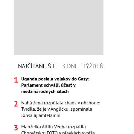
NAJČÍTANEJŠIE
3 DNI
TÝŽDEŇ
Uganda posiela vojakov do Gazy:
Parlament schválil účasť v
medzinárodných silách
Nahá žena rozpútala chaos v obchode:
Tvrdila, že je v Anglicku, spomínala
Jobsa aj amfetamín
Manželka Attilu Végha rozpálila
Chorvátsko: FOTO v plavkách vyráža