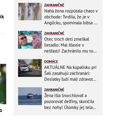
ZAHRANIČNÉ
Nahá žena rozpútala chaos v
ik
obchode: Tvrdila, že je v
Anglicku, spomínala Jobsa aj
amfetamín
ZAHRANIČNÉ
Otec troch detí zmeškal
lietadlo: Mal šťastie v
nešťastí! Zachránilo mu to
život
DOMÁCE
AKTUÁLNE Na kúpalisku pri
Šali zasahujú záchranári:
Desiatky ľudí mali zdravotné
ťažkosti!
ZAHRANIČNÉ
Žena išla šnorchlovať a
pozorovať delfíny, skončila
bez nohy! Úlomky jej tela
o
zostali v mori