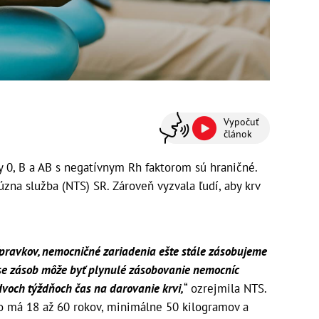
Vypočuť
článok
 0, B a AB s negatívnym Rh faktorom sú hraničné.
zna služba (NTS) SR. Zároveň vyzvala ľudí, aby krv
pravkov, nemocničné zariadenia ešte stále zásobujeme
se zásob môže byť plynulé zásobovanie nemocníc
 dvoch týždňoch čas na darovanie krvi,
“ ozrejmila NTS.
to má 18 až 60 rokov, minimálne 50 kilogramov a