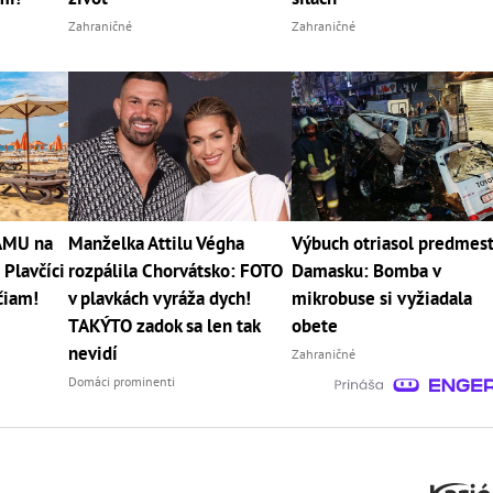
Zahraničné
Zahraničné
RÁMU na
Manželka Attilu Végha
Výbuch otriasol predmes
 Plavčíci
rozpálila Chorvátsko: FOTO
Damasku: Bomba v
čiam!
v plavkách vyráža dych!
mikrobuse si vyžiadala
TAKÝTO zadok sa len tak
obete
nevidí
Zahraničné
Domáci prominenti