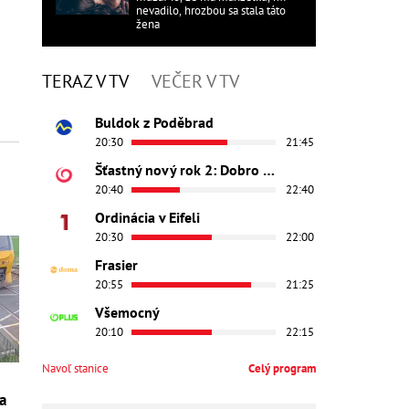
nevadilo, hrozbou sa stala táto
žena
TERAZ V TV
VEČER V TV
Buldok z Poděbrad
20:30
21:45
Šťastný nový rok 2: Dobro došli
20:40
22:40
Ordinácia v Eifeli
20:30
22:00
Frasier
20:55
21:25
Všemocný
20:10
22:15
Navoľ stanice
Celý program
da