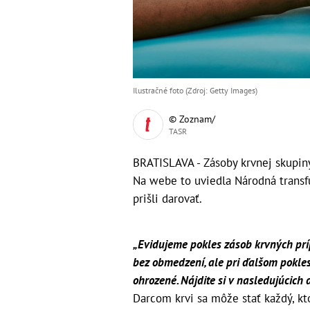
Ilustračné foto (Zdroj: Getty Images)
© Zoznam/
TASR
BRATISLAVA - Zásoby krvnej skupiny
Na webe to uviedla Národná transfú
prišli darovať.
„Evidujeme pokles zásob krvných prí
bez obmedzení, ale pri ďalšom pokle
ohrozené. Nájdite si v nasledujúcich
Darcom krvi sa môže stať každý, k