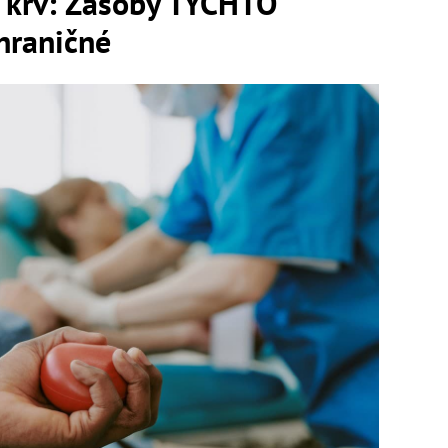
e krv: Zásoby TÝCHTO
hraničné