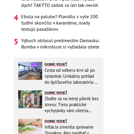
dych! TAKÝTO zadok sa len tak nevidí
Ebola na palube? Plavidlo s vyše 200
ľuďmi skončilo v karanténe, úrady
testujú pasažierov
Výbuch otriasol predmestím Damasku:
Bomba v mikrobuse si vyžiadala obete
DOBRE VEDIEŤ
Cesta od odberu krvi až po
výsledok: Unikátny pohľad
do špičkového laboratória na
Slovensku
DOBRE VEDIEŤ
Zbaľte sa na letný piknik bez
stresu: Tieto praktické
vychytávky vám ušetria
miesto v batohu!
DOBRE VEDIEŤ
Inflácia zmenila správanie
Slovákov: Ako narábať s