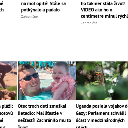
ho takmer stála život!
né
na mol opité! Stále sa
VIDEO ako ho o
ch
potkýnalo a padalo
centimetre minul rýchl
Zahraničné
Zahraničné
pláži:
Otec troch detí zmeškal
Uganda posiela vojakov d
 hotovú
lietadlo: Mal šťastie v
Gazy: Parlament schválil
né
nešťastí! Zachránilo mu to
účasť v medzinárodných
mi!
život
silách