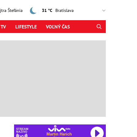
ajtra Štefánia
31 °C
 TV
LIFESTYLE
VOĽNÝ ČAS
STREAM
NAŽIVO
Martin Harich