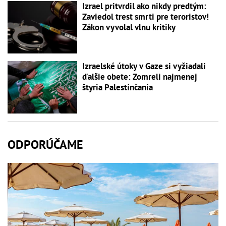
Izrael pritvrdil ako nikdy predtým:
Zaviedol trest smrti pre teroristov!
Zákon vyvolal vlnu kritiky
Izraelské útoky v Gaze si vyžiadali
ďalšie obete: Zomreli najmenej
štyria Palestínčania
ODPORÚČAME