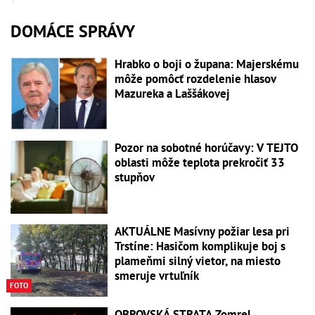
DOMÁCE SPRÁVY
Hrabko o boji o župana: Majerskému
môže pomôcť rozdelenie hlasov
Mazureka a Laššákovej
Pozor na sobotné horúčavy: V TEJTO
oblasti môže teplota prekročiť 33
stupňov
AKTUÁLNE Masívny požiar lesa pri
Trstíne: Hasičom komplikuje boj s
plameňmi silný vietor, na miesto
smeruje vrtuľník
FOTO
OBROVSKÁ STRATA Zomrel