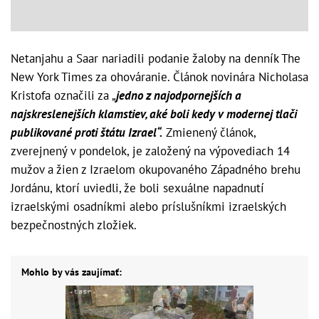
Netanjahu a Saar nariadili podanie žaloby na denník The
New York Times za ohováranie. Článok novinára Nicholasa
Kristofa označili za „
jedno z najodpornejších a
najskreslenejších klamstiev, aké boli kedy v modernej tlači
publikované proti štátu Izrael“.
Zmienený článok,
zverejnený v pondelok, je založený na výpovediach 14
mužov a žien z Izraelom okupovaného Západného brehu
Jordánu, ktorí uviedli, že boli sexuálne napadnutí
izraelskými osadníkmi alebo príslušníkmi izraelských
bezpečnostných zložiek.
Mohlo by vás zaujímať: