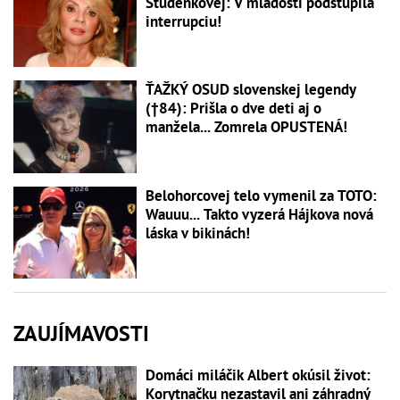
Studenkovej: V mladosti podstúpila
interrupciu!
ŤAŽKÝ OSUD slovenskej legendy
(†84): Prišla o dve deti aj o
manžela... Zomrela OPUSTENÁ!
Belohorcovej telo vymenil za TOTO:
Wauuu... Takto vyzerá Hájkova nová
láska v bikinách!
ZAUJÍMAVOSTI
Domáci miláčik Albert okúsil život:
Korytnačku nezastavil ani záhradný