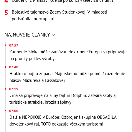
Odídenci z Markízy: Kde sa po konci v televízii usídlili?
Bolestivé tajomstvo Zdeny Studenkovej: V mladosti
podstúpila interrupciu!
NAJNOVŠIE ČLÁNKY
07:57
Zatmenie Slnka môže zamávať elektrinou: Európa sa pripravuje
na prudký pokles výroby
07:40
Hrabko o boji o župana: Majerskému môže pomôcť rozdelenie
hlasov Mazureka a Laššákovej
07:19
Čína sa pripravuje na silný tajfún Dolphin: Zatvára školy aj
turistické atrakcie, hrozia záplavy
07:00
Ďalšie NEPOKOJE v Európe: Ozbrojená skupina OBSADILA
dovolenkový raj, TOTO odkazuje všetkým turistom!