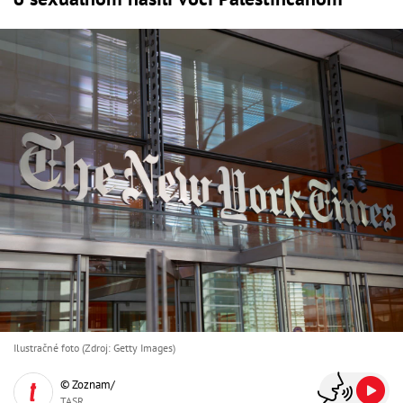
Ilustračné foto (Zdroj: Getty Images)
© Zoznam/
TASR