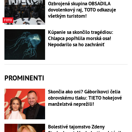
Ozbrojená skupina OBSADILA
dovolenkový raj, TOTO odkazuje
všetkým turistom!
FOTO
Kúpanie sa skončilo tragédiou:
Chlapca popŕhlila morská osa!
Nepodarilo sa ho zachrániť
PROMINENTI
Skončia ako oni? Gáboríkovci čelia
obrovskému tlaku: TIETO hokejové
manželstvá neprežili!
Bolestivé tajomstvo Zdeny