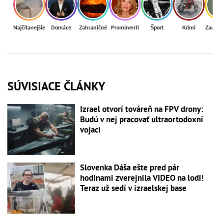
Najčítanejšie
Domáce
Zahraničné
Prominenti
Šport
Krimi
Zaují
SÚVISIACE ČLÁNKY
Izrael otvorí továreň na FPV drony:
Budú v nej pracovať ultraortodoxní
vojaci
Slovenka Dáša ešte pred pár
hodinami zverejnila VIDEO na lodi!
Teraz už sedí v izraelskej base