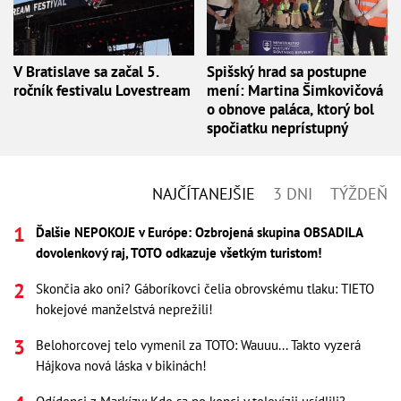
V Bratislave sa začal 5.
Spišský hrad sa postupne
ročník festivalu Lovestream
mení: Martina Šimkovičová
o obnove paláca, ktorý bol
spočiatku neprístupný
NAJČÍTANEJŠIE
3 DNI
TÝŽDEŇ
Ďalšie NEPOKOJE v Európe: Ozbrojená skupina OBSADILA
dovolenkový raj, TOTO odkazuje všetkým turistom!
Skončia ako oni? Gáboríkovci čelia obrovskému tlaku: TIETO
hokejové manželstvá neprežili!
Belohorcovej telo vymenil za TOTO: Wauuu... Takto vyzerá
Hájkova nová láska v bikinách!