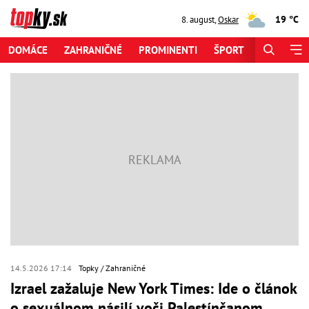
19 °C
8. august
,
Oskar
DOMÁCE
ZAHRANIČNÉ
PROMINENTI
ŠPORT
ZAUJÍMAV
14.5.2026 17:14
Topky
Zahraničné
Izrael zažaluje New York Times: Ide o článok
o sexuálnom násilí voči Palestínčanom