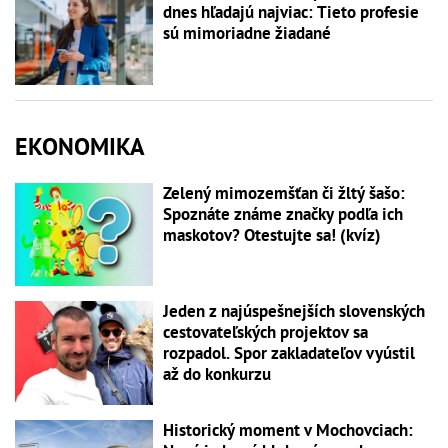
dnes hľadajú najviac: Tieto profesie
sú mimoriadne žiadané
EKONOMIKA
Zelený mimozemšťan či žltý šašo:
Spoznáte známe značky podľa ich
maskotov? Otestujte sa! (kvíz)
Jeden z najúspešnejších slovenských
cestovateľských projektov sa
rozpadol. Spor zakladateľov vyústil
až do konkurzu
Historický moment v Mochovciach: