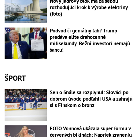
Nový jadrový blok má za sebou
rozhodujúci krok k výrobe elektriny
(foto)
Podvod či geniálny ťah? Trump
predáva elite drahocenné
milisekundy. Bežní investori nemajú
šancu!
ŠPORT
Sen o finále sa rozplynul: Slováci po
dobrom úvode podľahli USA a zahrajú
si s Fínskom o bronz
FOTO Vonnová ukázala super formu v
červených bikinách: Napriek zraneniu