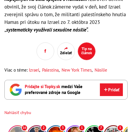
obvinil, že svoj článok zámerne vydal v deň, keď Izrael
zverejnil správu o tom, že militanti palestínskeho hnutia
Hamas pri útoku na Izrael zo 7. októbra 2023
„
systematicky využívali sexuálne násilie“.
Tip na
Zdieľať
článok
Viac o téme:
Izrael
,
Palestína
,
New York Times
,
Násilie
Pridajte si Topky.sk
medzi Vaše
Pridať
preferované zdroje na Google
Nahlásiť chybu
16
2
3
1
7
5