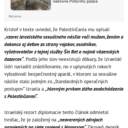
nádvorie Pistoriho paláca
Reklama
Kristof v texte uviedol, že Palestínčania mu opísali
„
vzorec izraelského sexuálneho násilia voči mužom, ženám a
dokonca aj deťom zo strany vojakov, osadníkov,
vyšetrovateľov z tajnej služby Šin Bet a najmä väzenských
dozorcov“
. Podľa jeho slov neexistujú dôkazy, že izraelskí
lídri nariadili znásilňovanie, no v uplynulých rokoch
vybudovali bezpečnostný aparát, v ktorom sa sexuálne
násilie stalo jedným zo „štandardných operačných
postupov“ Izraela a
„hlavným prvkom zlého zaobchádzania
s Palestínčanmi“.
Izraelský rezort diplomacie tento článok odmietol
tvrdiac, že je založený na
„neoverených zdrojoch
napojených na siete spojené s Hamasom“.
Zároveň denník