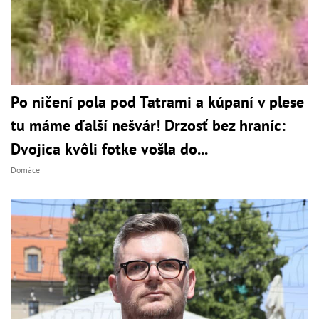
Po ničení pola pod Tatrami a kúpaní v plese
tu máme ďalší nešvár! Drzosť bez hraníc:
Dvojica kvôli fotke vošla do...
Domáce