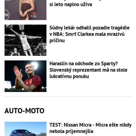
si leto naplno užíva
Súdny lekár odhalil pozadie tragédie
v NBA: Smrť Clarkea mala mrazivú
príčinu
Haraslín na odchode zo Sparty?
Slovenský reprezentant má na stole
lukratívnu ponuku
AUTO-MOTO
TEST: Nissan Micra - Micra ešte nikdy
nebola príjemnejšia