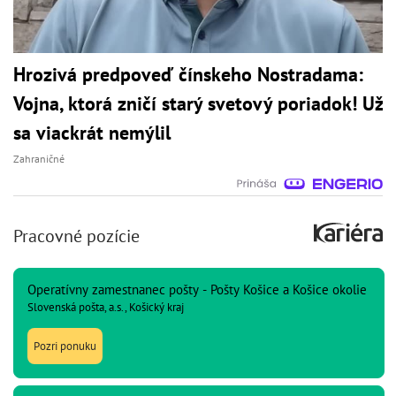
Hrozivá predpoveď čínskeho Nostradama:
Vojna, ktorá zničí starý svetový poriadok! Už
sa viackrát nemýlil
Zahraničné
Pracovné pozície
Operatívny zamestnanec pošty - Pošty Košice a Košice okolie
Slovenská pošta, a.s., Košický kraj
Pozri ponuku