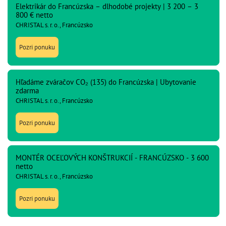
Elektrikár do Francúzska – dlhodobé projekty | 3 200 – 3
800 € netto
CHRISTAL s. r. o., Francúzsko
Pozri ponuku
Hľadáme zváračov CO₂ (135) do Francúzska | Ubytovanie
zdarma
CHRISTAL s. r. o., Francúzsko
Pozri ponuku
MONTÉR OCEĽOVÝCH KONŠTRUKCIÍ - FRANCÚZSKO - 3 600
netto
CHRISTAL s. r. o., Francúzsko
Pozri ponuku