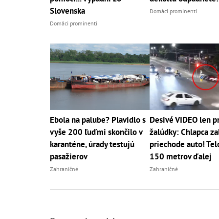
Slovenska
Domáci prominenti
Domáci prominenti
Ebola na palube? Plavidlo s
Desivé VIDEO len pr
vyše 200 ľuďmi skončilo v
žalúdky: Chlapca za
karanténe, úrady testujú
priechode auto! Telo
pasažierov
150 metrov ďalej
Zahraničné
Zahraničné