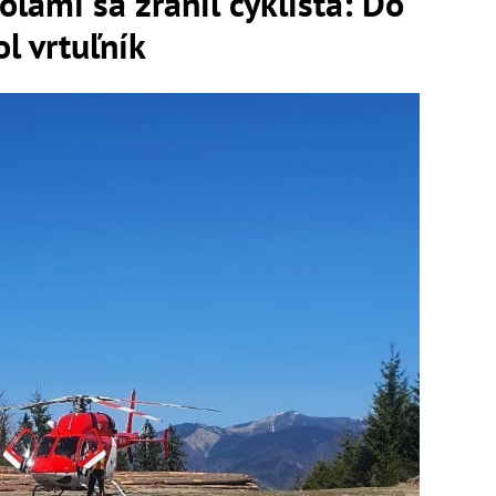
ľami sa zranil cyklista: Do
l vrtuľník