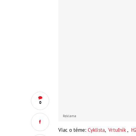
0
Reklama
Viac o téme:
Cyklista
,
Vrtuľník
,
H