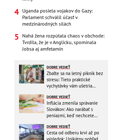
Uganda posiela vojakov do Gazy:
Parlament schválil účasť v
medzinárodných silách
Nahá žena rozpútala chaos v obchode:
Tvrdila, že je v Anglicku, spomínala
Jobsa aj amfetamín
DOBRE VEDIEŤ
Zbaľte sa na letný piknik bez
stresu: Tieto praktické
vychytávky vám ušetria
miesto v batohu!
DOBRE VEDIEŤ
Inflácia zmenila správanie
Slovákov: Ako narábať s
peniazmi, keď nechcete
zbytočne riskovať?
DOBRE VEDIEŤ
Cesta od odberu krvi až po
výsledok: Unikátny pohľad