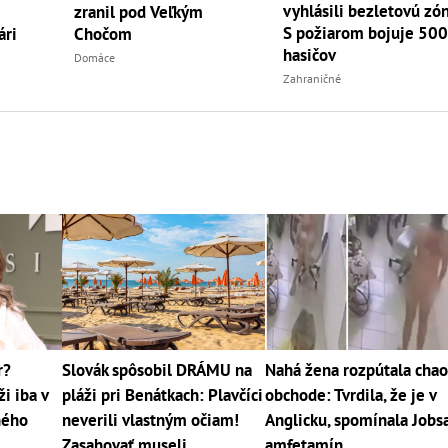
vyhlásili bezletovú zó
zranil pod Veľkým
S požiarom bojuje 50
ári
Chočom
hasičov
Domáce
Zahraničné
r?
Slovák spôsobil DRÁMU na
Nahá žena rozpútala chao
i iba v
pláži pri Benátkach: Plavčíci
obchode: Tvrdila, že je v
jného
neverili vlastným očiam!
Anglicku, spomínala Jobsa
Zasahovať museli
amfetamín