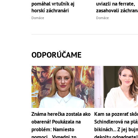
pomáhal vrtuľník aj
uviazli na ferrate,
horskí záchranári
zasahovali záchran
Domáce
Domáce
ODPORÚČAME
Známa herečka zostala ako
Kam sa pozerať skô
obarená! Poukázala na
Schindlerová na pláž
problém: Namiesto
bikinách... Z jej bu
pomoci... Vypadni zo
dekoltu odpadnete!