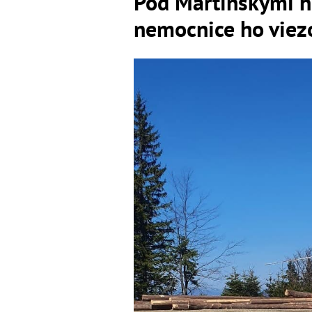
Pod Martinskými ho
nemocnice ho viezo