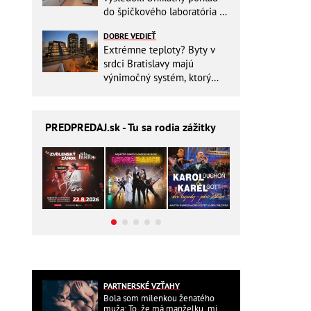
do špičkového laboratória na
Slovensku
DOBRE VEDIEŤ
Extrémne teploty? Byty v
srdci Bratislavy majú
výnimočný systém, ktorý
ešte aj šetrí náklady
PREDPREDAJ
.sk - Tu sa rodia zážitky
PARTNERSKÉ VZŤAHY
Bola som milenkou ženatého
muža: To, že má manželku, mi