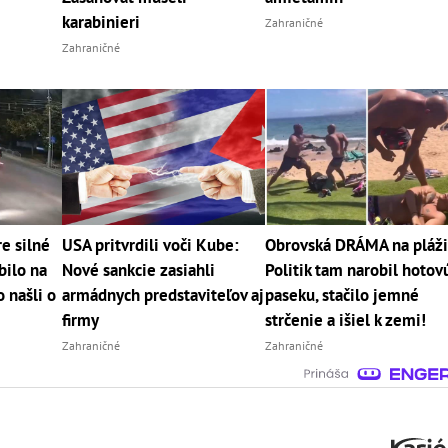
karabinieri
Zahraničné
Zahraničné
e silné
USA pritvrdili voči Kube:
Obrovská DRÁMA na pláži
bilo na
Nové sankcie zasiahli
Politik tam narobil hotov
 našli o
armádnych predstaviteľov aj
paseku, stačilo jemné
firmy
strčenie a išiel k zemi!
Zahraničné
Zahraničné