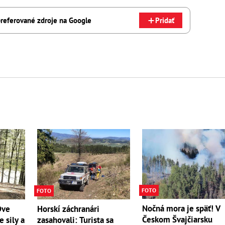
referované zdroje na Google
Pridať
FOTO
FOTO
Nočná mora je späť! V
Dve
Horskí záchranári
Českom Švajčiarsku
e sily a
zasahovali: Turista sa