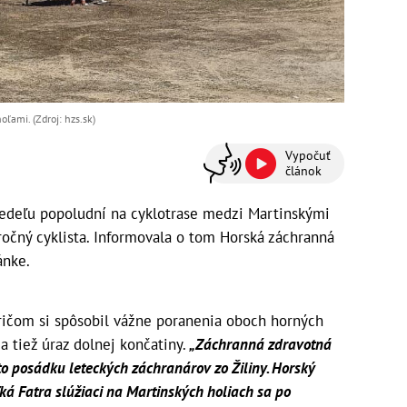
ľami. (Zdroj: hzs.sk)
Vypočuť
článok
nedeľu popoludní na cyklotrase medzi Martinskými
očný cyklista. Informovala o tom Horská záchranná
ánke.
pričom si spôsobil vážne poranenia oboch horných
a tiež úraz dolnej končatiny.
„Záchranná zdravotná
o posádku leteckých záchranárov zo Žiliny. Horský
ká Fatra slúžiaci na Martinských holiach sa po