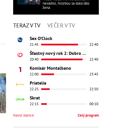
nevadilo, hrozbou sa stala táto
žena
TERAZ V TV
VEČER V TV
Sex O’Clock
21:45
22:40
Šťastný nový rok 2: Dobro došli
20:40
22:40
Komisár Montalbano
22:00
23:45
Priatelia
22:25
22:50
Skrat
22:15
00:10
Navoľ stanice
Celý program