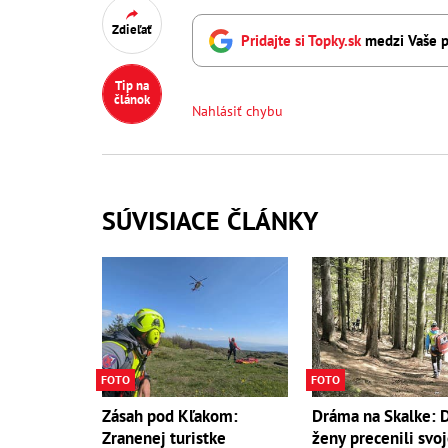
Zdieľať
Pridajte si Topky.sk
medzi Vaše p
Tip na
článok
Nahlásiť chybu
SÚVISIACE ČLÁNKY
FOTO
FOTO
Zásah pod Kľakom:
Dráma na Skalke: 
Zranenej turistke
ženy precenili svoj