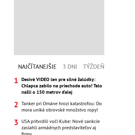
NAJČÍTANEJŠIE
3 DNI
TÝŽDEŇ
Desivé VIDEO len pre silné žalúdky:
Chlapca zabilo na priechode auto! Telo
našli o 150 metrov ďalej
Tanker pri Ománe hrozí katastrofou: Do
mora uniká obrovské množstvo ropy!
USA pritvrdili voči Kube: Nové sankcie
zasiahli armádnych predstaviteľov aj
firmy