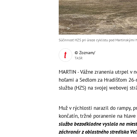
Súčinnosť HZS pri úraze cyklistu pod Martinskými ho
© Zoznam/
TASR
MARTIN - Vážne zranenia utrpel v 
hoľami a Sedlom za Hradišťom 26-r
služba (HZS) na svojej webovej str
Muž v rýchlosti narazil do rampy, 
končatín, tržné poranenie na hlave 
služba bezodkladne vyslala na miest
záchranár z oblastného strediska Veľ