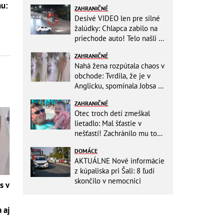
nu:
ZAHRANIČNÉ
0
Desivé VIDEO len pre silné
žalúdky: Chlapca zabilo na
priechode auto! Telo našli o
150 metrov ďalej
ZAHRANIČNÉ
Nahá žena rozpútala chaos v
obchode: Tvrdila, že je v
Anglicku, spomínala Jobsa aj
amfetamín
ZAHRANIČNÉ
Otec troch detí zmeškal
lietadlo: Mal šťastie v
nešťastí! Zachránilo mu to
život
DOMÁCE
AKTUÁLNE Nové informácie
z kúpaliska pri Šali: 8 ľudí
skončilo v nemocnici
s v
 aj