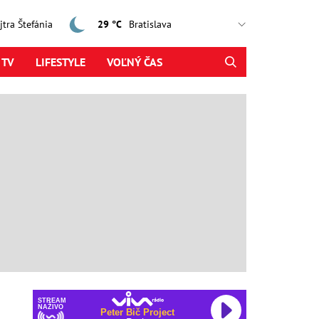
ajtra Štefánia
29 °C
 TV
LIFESTYLE
VOĽNÝ ČAS
STREAM
NAŽIVO
Peter Bič Project